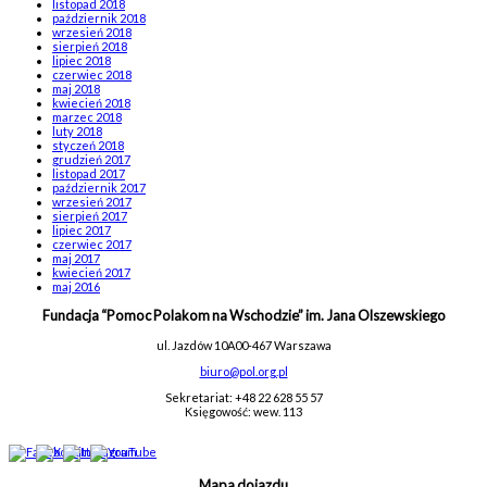
listopad 2018
październik 2018
wrzesień 2018
sierpień 2018
lipiec 2018
czerwiec 2018
maj 2018
kwiecień 2018
marzec 2018
luty 2018
styczeń 2018
grudzień 2017
listopad 2017
październik 2017
wrzesień 2017
sierpień 2017
lipiec 2017
czerwiec 2017
maj 2017
kwiecień 2017
maj 2016
Fundacja “Pomoc Polakom na Wschodzie” im. Jana Olszewskiego
ul. Jazdów 10A
00-467 Warszawa
biuro@pol.org.pl
Sekretariat: +48 22 628 55 57
Księgowość: wew. 113
Mapa dojazdu