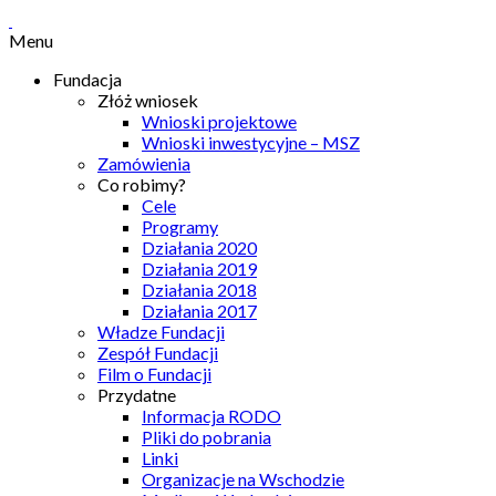
Menu
Fundacja
Złóż wniosek
Wnioski projektowe
Wnioski inwestycyjne – MSZ
Zamówienia
Co robimy?
Cele
Programy
Działania 2020
Działania 2019
Działania 2018
Działania 2017
Władze Fundacji
Zespół Fundacji
Film o Fundacji
Przydatne
Informacja RODO
Pliki do pobrania
Linki
Organizacje na Wschodzie