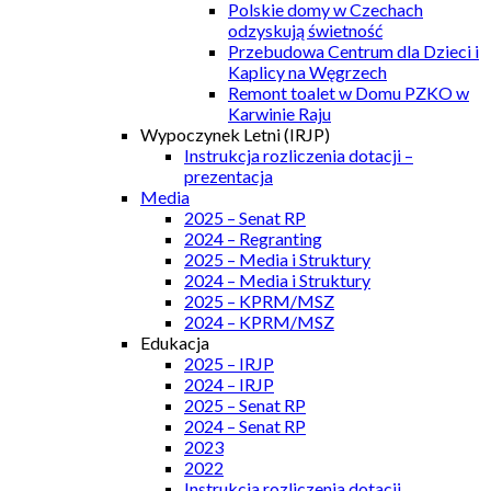
Polskie domy w Czechach
odzyskują świetność
Przebudowa Centrum dla Dzieci i
Kaplicy na Węgrzech
Remont toalet w Domu PZKO w
Karwinie Raju
Wypoczynek Letni (IRJP)
Instrukcja rozliczenia dotacji –
prezentacja
Media
2025 – Senat RP
2024 – Regranting
2025 – Media i Struktury
2024 – Media i Struktury
2025 – KPRM/MSZ
2024 – KPRM/MSZ
Edukacja
2025 – IRJP
2024 – IRJP
2025 – Senat RP
2024 – Senat RP
2023
2022
Instrukcja rozliczenia dotacji