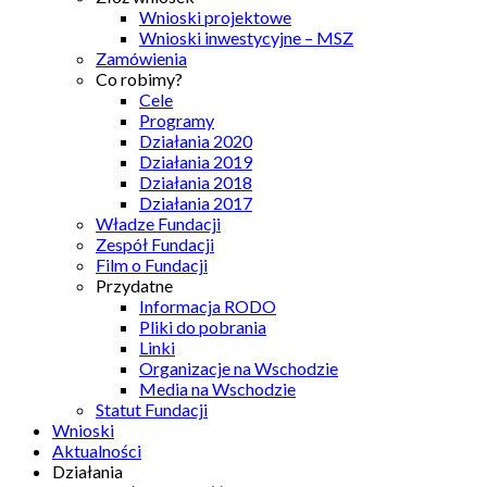
Wnioski projektowe
Wnioski inwestycyjne – MSZ
Zamówienia
Co robimy?
Cele
Programy
Działania 2020
Działania 2019
Działania 2018
Działania 2017
Władze Fundacji
Zespół Fundacji
Film o Fundacji
Przydatne
Informacja RODO
Pliki do pobrania
Linki
Organizacje na Wschodzie
Media na Wschodzie
Statut Fundacji
Wnioski
Aktualności
Działania