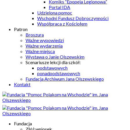
Komiks “Epopeja Legionowa”
Portal IDA
Udzielona pomoc
Wschodni Fundusz Dobroczynności
Współpraca z Kościołem
Patron
Broszura
Ważne wypowiedzi
Ważne wydarzenia
Ważne miejsca
Wystawa o Janie Olszewskim
Scenariusze lekcji dla szkół:
podstawowych
ponadpodstawowych
Fundacja Archiwum Jana Olszewskiego
Kontakt
Fundacja
Złóż wniosek