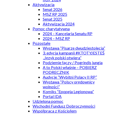
Aktywizacja
Senat 2026
MSZ RP 2025
Senat 2025
Aktywizacja 2024
Pomoc charytatywna
2024 – Kancelaria Senatu RP
2024 – MSZ RP
Pozostałe
Wystawa “Pisarze dwudziestolecia”
3. edycja kampanii #KTOTYJESTEŚ
„Język polski otwiera”
Podziemie łączy / Pogrindis jungia
A to Polski właśnie – POBIERZ
PODRECZNIK
Audycje “Wybitni Polacy II RP”
Wystawa “Polscy orędownicy
wolności”
Komiks “Epopeja Legionowa”
Portal IDA
Udzielona pomoc
Wschodni Fundusz Dobroczynności
Współpraca z Kościołem