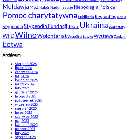
Mołdawia
Polska
Niepodległa
MSZ
Nabór
Naddniestrze
Pomoc charytatywna
Regranting
Rosja
Publikacja
Ukraina
Stypendia Fundacji
Stypendia
Teatr
Warsztaty
Wilno
WFD
Wolontariat
Wystawa
Wspólna Ławka
Zaolzie
Łotwa
Archiwum
sierpień 2026
lipiec 2026
czerwiec 2026
maj 2026
kwiecień 2026
marzec 2026
luty 2026
grudzień 2025
listopad 2025
październik 2025
wrzesień 2025
sierpień 2025
lipiec 2025
czerwiec 2025
maj 2025
kwiecień 2025
marzec 2025
luty 2025
styczeń 2025