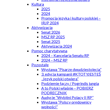
Kultura
2025
2024
Promocja języka i kultury polskiej –
IRJP 2024
Aktywizacja
Senat 2026
MSZ RP 2025
Senat 2025
Aktywizacja 2024
Pomoc charytatywna
2024 – Kancelaria Senatu RP
2024 – MSZ RP
Pozostałe
Wystawa “Pisarze dwudziestolecia”
3. edycja kampanii #KTOTYJESTEŚ
„Język polski otwiera”
Podziemie łączy / Pogrindis jungia
A to Polski właśnie – POBIERZ
PODRECZNIK
Audycje “Wybitni Polacy II RP”
Wystawa “Polscy orędownicy
wolności”