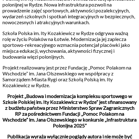
polonijnej w Rydze. Nowa infrastruktura pozwoli na
prowadzenie zajęć sportowych, aktywności pozalekcyjnych,
wydarzeń szkolnych i spotkań integracyjnych w bezpiecznych,
nowoczesnych i atrakcyjnych warunkach.
Szkoła Polska im. Ity Kozakiewicz w Rydze odgrywa ważną
rolę w życiu Polaków na Łotwie. Modernizacja jej zaplecza
sportowo-rekreacyjnego wzmacnia potencjał placówki jako
miejsca edukacji, wychowania, aktywności fizycznej i
budowania więzi polonijnych.
Projekt realizowany jest przez Fundację „Pomoc Polakom na
Wschodzie” im. Jana Olszewskiego we współpracy z
Samorządem Miasta Rygi oraz Szkołą Polską im. Ity
Kozakiewicz w Rydze.
Projekt „Budowa i modernizacja kompleksu sportowego w
Szkole Polskiej im. Ity Kozakiewicz w Rydze” jest sfinansowany
z budżetu państwa przez Ministerstwo Spraw Zagranicznych
RP za pośrednictwem Fundacji „Pomoc Polakom na
Wschodzie” im. Jana Olszewskiego w konkursie „Infrastruktura
Polonijna 2025”
Publikacja wyraża wyłącznie poglądy autora i nie może być