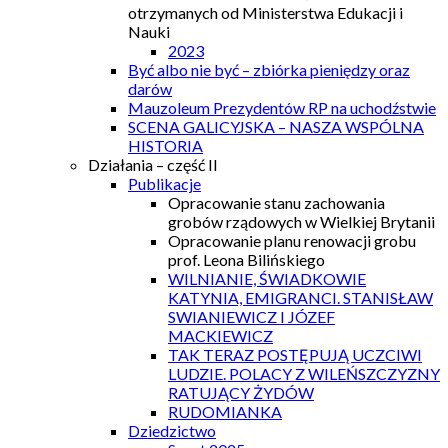
otrzymanych od Ministerstwa Edukacji i
Nauki
2023
Być albo nie być – zbiórka pieniędzy oraz
darów
Mauzoleum Prezydentów RP na uchodźstwie
SCENA GALICYJSKA – NASZA WSPÓLNA
HISTORIA
Działania – część II
Publikacje
Opracowanie stanu zachowania
grobów rządowych w Wielkiej Brytanii
Opracowanie planu renowacji grobu
prof. Leona Bilińskiego
WILNIANIE, ŚWIADKOWIE
KATYNIA, EMIGRANCI. STANISŁAW
SWIANIEWICZ I JÓZEF
MACKIEWICZ
TAK TERAZ POSTĘPUJĄ UCZCIWI
LUDZIE. POLACY Z WILEŃSZCZYZNY
RATUJĄCY ŻYDÓW
RUDOMIANKA
Dziedzictwo