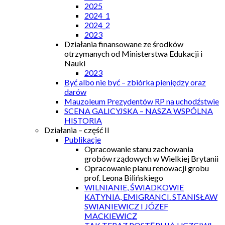
2025
2024_1
2024_2
2023
Działania finansowane ze środków
otrzymanych od Ministerstwa Edukacji i
Nauki
2023
Być albo nie być – zbiórka pieniędzy oraz
darów
Mauzoleum Prezydentów RP na uchodźstwie
SCENA GALICYJSKA – NASZA WSPÓLNA
HISTORIA
Działania – część II
Publikacje
Opracowanie stanu zachowania
grobów rządowych w Wielkiej Brytanii
Opracowanie planu renowacji grobu
prof. Leona Bilińskiego
WILNIANIE, ŚWIADKOWIE
KATYNIA, EMIGRANCI. STANISŁAW
SWIANIEWICZ I JÓZEF
MACKIEWICZ