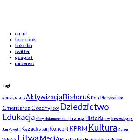
email
facebook
linkedin
twitter
google+
pinterest
Tagi
Białoruś
Aktywizacja
Bon Pierwszaka
#KtoTyJesteś
Dziedzictwo
Czechy
Cmentarze
DKP
Edukacja
Historia
Francja
Inwestycje
Filmy dokumentalne
IDA
Kultura
KPRM
Kazachstan
Koncert
Kurier
Jan Paweł II
Litwa
Media
Ministerstwo Edukacji Narodowej
Wileński