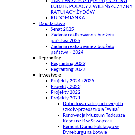
TAK TERAZ POSTĘPUJĄ UCZCIWI
LUDZIE. POLACY Z WILEŃSZCZYZNY
RATUJĄCY ŻYDÓW
RUDOMIANKA
Dziedzictwo
Senat 2025
Zadania realizowane z budżetu
państwa 2025
Zadania realizowane z budżetu
państwa – 2024
Regranting
Regranting 2023
Regranting 2022
Inwestycje
Projekty 2024 i 2025
Projekty 2023
Projekty 2022
Projekty 2021
Dobudowa sali sportowej dla
szkoły-przedszkola “Wilia”
Renowacja Muzeum Tadeusza
Kościuszki w Szwajcarii
Remont Domu Polskiego w
Dyneburgu na Łotwie