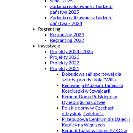
Senat 2025
Zadania realizowane z budżetu
państwa 2025
Zadania realizowane z budżetu
państwa – 2024
Regranting
Regranting 2023
Regranting 2022
Inwestycje
Projekty 2024 i 2025
Projekty 2023
Projekty 2022
Projekty 2021
Dobudowa sali sportowej dla
szkoły-przedszkola “Wilia”
Renowacja Muzeum Tadeusza
Kościuszki w Szwajcarii
Remont Domu Polskiego w
Dyneburgu na Łotwie
Polskie domy w Czechach
odzyskują świetność
Przebudowa Centrum dla Dzieci i
Kaplicy na Węgrzech
Remont toalet w Domu PZKO w