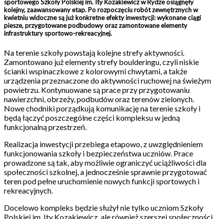
sportowego Szkoły Polskiej im. Ity Kozakiewicz w Rydze osiągnęły
kolejny, zaawansowany etap. Po rozpoczęciu robót zewnętrznych w
kwietniu widoczne są już konkretne efekty inwestycji: wykonane ciągi
piesze, przygotowane podbudowy oraz zamontowane elementy
infrastruktury sportowo-rekreacyjnej.
Na terenie szkoły powstają kolejne strefy aktywności.
Zamontowano już elementy strefy boulderingu, czyli niskie
ścianki wspinaczkowe z kolorowymi chwytami, a także
urządzenia przeznaczone do aktywności ruchowej na świeżym
powietrzu. Kontynuowane są prace przy przygotowaniu
nawierzchni, obrzeży, podbudów oraz terenów zielonych.
Nowe chodniki porządkują komunikację na terenie szkoły i
będą łączyć poszczególne części kompleksu w jedną
funkcjonalną przestrzeń.
Realizacja inwestycji przebiega etapowo, z uwzględnieniem
funkcjonowania szkoły i bezpieczeństwa uczniów. Prace
prowadzone są tak, aby możliwie ograniczyć uciążliwości dla
społeczności szkolnej, a jednocześnie sprawnie przygotować
teren pod pełne uruchomienie nowych funkcji sportowych i
rekreacyjnych.
Docelowo kompleks będzie służył nie tylko uczniom Szkoły
Polskiej im. Ity Kozakiewicz, ale również szerszej społeczności