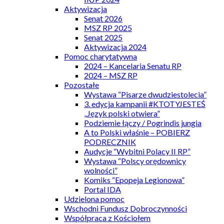
Aktywizacja
Senat 2026
MSZ RP 2025
Senat 2025
Aktywizacja 2024
Pomoc charytatywna
2024 – Kancelaria Senatu RP
2024 – MSZ RP
Pozostałe
Wystawa “Pisarze dwudziestolecia”
3. edycja kampanii #KTOTYJESTEŚ
„Język polski otwiera”
Podziemie łączy / Pogrindis jungia
A to Polski właśnie – POBIERZ
PODRECZNIK
Audycje “Wybitni Polacy II RP”
Wystawa “Polscy orędownicy
wolności”
Komiks “Epopeja Legionowa”
Portal IDA
Udzielona pomoc
Wschodni Fundusz Dobroczynności
Współpraca z Kościołem