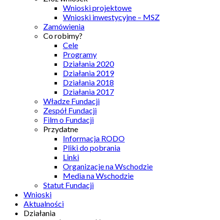
Wnioski projektowe
Wnioski inwestycyjne – MSZ
Zamówienia
Co robimy?
Cele
Programy
Działania 2020
Działania 2019
Działania 2018
Działania 2017
Władze Fundacji
Zespół Fundacji
Film o Fundacji
Przydatne
Informacja RODO
Pliki do pobrania
Linki
Organizacje na Wschodzie
Media na Wschodzie
Statut Fundacji
Wnioski
Aktualności
Działania