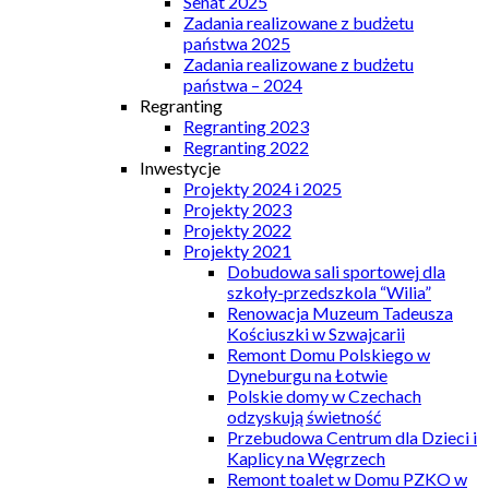
Senat 2025
Zadania realizowane z budżetu
państwa 2025
Zadania realizowane z budżetu
państwa – 2024
Regranting
Regranting 2023
Regranting 2022
Inwestycje
Projekty 2024 i 2025
Projekty 2023
Projekty 2022
Projekty 2021
Dobudowa sali sportowej dla
szkoły-przedszkola “Wilia”
Renowacja Muzeum Tadeusza
Kościuszki w Szwajcarii
Remont Domu Polskiego w
Dyneburgu na Łotwie
Polskie domy w Czechach
odzyskują świetność
Przebudowa Centrum dla Dzieci i
Kaplicy na Węgrzech
Remont toalet w Domu PZKO w