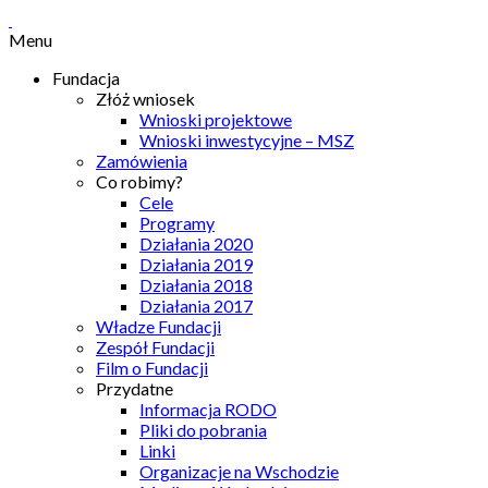
Menu
Fundacja
Złóż wniosek
Wnioski projektowe
Wnioski inwestycyjne – MSZ
Zamówienia
Co robimy?
Cele
Programy
Działania 2020
Działania 2019
Działania 2018
Działania 2017
Władze Fundacji
Zespół Fundacji
Film o Fundacji
Przydatne
Informacja RODO
Pliki do pobrania
Linki
Organizacje na Wschodzie