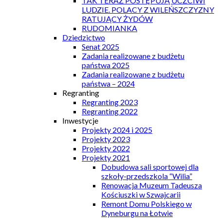
TAK TERAZ POSTĘPUJĄ UCZCIWI
LUDZIE. POLACY Z WILEŃSZCZYZNY
RATUJĄCY ŻYDÓW
RUDOMIANKA
Dziedzictwo
Senat 2025
Zadania realizowane z budżetu
państwa 2025
Zadania realizowane z budżetu
państwa – 2024
Regranting
Regranting 2023
Regranting 2022
Inwestycje
Projekty 2024 i 2025
Projekty 2023
Projekty 2022
Projekty 2021
Dobudowa sali sportowej dla
szkoły-przedszkola “Wilia”
Renowacja Muzeum Tadeusza
Kościuszki w Szwajcarii
Remont Domu Polskiego w
Dyneburgu na Łotwie