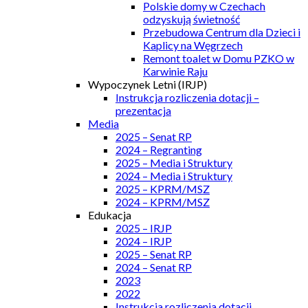
Polskie domy w Czechach
odzyskują świetność
Przebudowa Centrum dla Dzieci i
Kaplicy na Węgrzech
Remont toalet w Domu PZKO w
Karwinie Raju
Wypoczynek Letni (IRJP)
Instrukcja rozliczenia dotacji –
prezentacja
Media
2025 – Senat RP
2024 – Regranting
2025 – Media i Struktury
2024 – Media i Struktury
2025 – KPRM/MSZ
2024 – KPRM/MSZ
Edukacja
2025 – IRJP
2024 – IRJP
2025 – Senat RP
2024 – Senat RP
2023
2022
Instrukcja rozliczenia dotacji