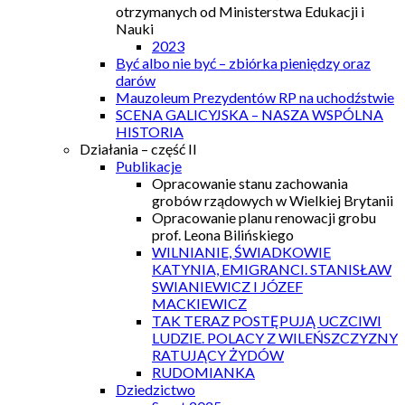
otrzymanych od Ministerstwa Edukacji i
Nauki
2023
Być albo nie być – zbiórka pieniędzy oraz
darów
Mauzoleum Prezydentów RP na uchodźstwie
SCENA GALICYJSKA – NASZA WSPÓLNA
HISTORIA
Działania – część II
Publikacje
Opracowanie stanu zachowania
grobów rządowych w Wielkiej Brytanii
Opracowanie planu renowacji grobu
prof. Leona Bilińskiego
WILNIANIE, ŚWIADKOWIE
KATYNIA, EMIGRANCI. STANISŁAW
SWIANIEWICZ I JÓZEF
MACKIEWICZ
TAK TERAZ POSTĘPUJĄ UCZCIWI
LUDZIE. POLACY Z WILEŃSZCZYZNY
RATUJĄCY ŻYDÓW
RUDOMIANKA
Dziedzictwo