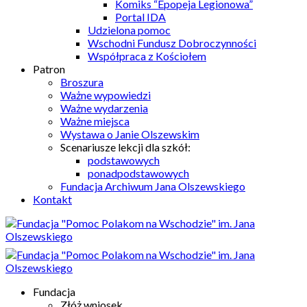
Komiks “Epopeja Legionowa”
Portal IDA
Udzielona pomoc
Wschodni Fundusz Dobroczynności
Współpraca z Kościołem
Patron
Broszura
Ważne wypowiedzi
Ważne wydarzenia
Ważne miejsca
Wystawa o Janie Olszewskim
Scenariusze lekcji dla szkół:
podstawowych
ponadpodstawowych
Fundacja Archiwum Jana Olszewskiego
Kontakt
Fundacja
Złóż wniosek