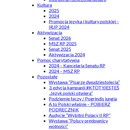
Kultura
2025
2024
Promocja języka i kultury polskiej –
IRJP 2024
Aktywizacja
Senat 2026
MSZ RP 2025
Senat 2025
Aktywizacja 2024
Pomoc charytatywna
2024 – Kancelaria Senatu RP
2024 – MSZ RP
Pozostałe
Wystawa “Pisarze dwudziestolecia”
3. edycja kampanii #KTOTYJESTEŚ
„Język polski otwiera”
Podziemie łączy / Pogrindis jungia
A to Polski właśnie – POBIERZ
PODRECZNIK
Audycje “Wybitni Polacy II RP”
Wystawa “Polscy orędownicy
wolności”