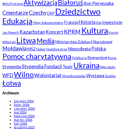
Białoruś
Aktywizacja
Bon Pierwszaka
#KtoTyJesteś
Dziedzictwo
Czechy
Cmentarze
DKP
Edukacja
Historia
Francja
Inwestycje
Filmy dokumentalne
IDA
Kultura
KPRM
Kazachstan
Koncert
Kurier
Jan Paweł II
Litwa
Media
Ministerstwo Edukacji Narodowej
Wileński
Mołdawia
Polska
Niepodległa
MSZ
Nabór
Naddniestrze
Pomoc charytatywna
Regranting
Rosja
Publikacja
Ukraina
Stypendia Fundacji
Stypendia
Teatr
Warsztaty
Wilno
WFD
Wolontariat
Wystawa
Wspólna Ławka
Zaolzie
Łotwa
Archiwum
sierpień 2026
lipiec 2026
czerwiec 2026
maj 2026
kwiecień 2026
marzec 2026
luty 2026
grudzień 2025