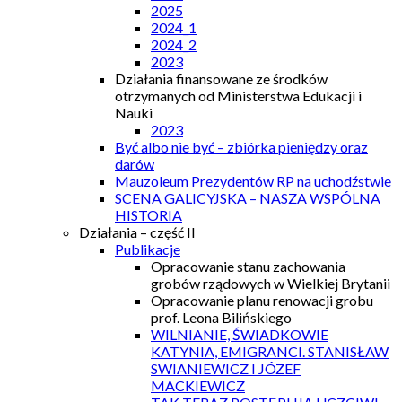
2025
2024_1
2024_2
2023
Działania finansowane ze środków
otrzymanych od Ministerstwa Edukacji i
Nauki
2023
Być albo nie być – zbiórka pieniędzy oraz
darów
Mauzoleum Prezydentów RP na uchodźstwie
SCENA GALICYJSKA – NASZA WSPÓLNA
HISTORIA
Działania – część II
Publikacje
Opracowanie stanu zachowania
grobów rządowych w Wielkiej Brytanii
Opracowanie planu renowacji grobu
prof. Leona Bilińskiego
WILNIANIE, ŚWIADKOWIE
KATYNIA, EMIGRANCI. STANISŁAW
SWIANIEWICZ I JÓZEF
MACKIEWICZ