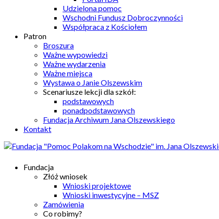
Udzielona pomoc
Wschodni Fundusz Dobroczynności
Współpraca z Kościołem
Patron
Broszura
Ważne wypowiedzi
Ważne wydarzenia
Ważne miejsca
Wystawa o Janie Olszewskim
Scenariusze lekcji dla szkół:
podstawowych
ponadpodstawowych
Fundacja Archiwum Jana Olszewskiego
Kontakt
Fundacja
Złóż wniosek
Wnioski projektowe
Wnioski inwestycyjne – MSZ
Zamówienia
Co robimy?