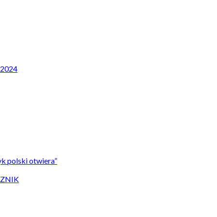
P 2024
k polski otwiera”
CZNIK