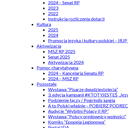
2024 – Senat RP
2023
2022
Instrukcja rozliczenia dotacji
Kultura
2025
2024
Promocja języka i kultury polskiej – IRJ
Aktywizacja
MSZ RP 2025
Senat 2025
Aktywizacja 2024
Pomoc charytatywna
2024 – Kancelaria Senatu RP
2024 – MSZ RP
Pozostałe
Wystawa “Pisarze dwudziestolecia”
3. edycja kampanii #KTOTYJESTEŚ „Języ
Podziemie łączy / Pogrindis jungia
A to Polski właśnie – POBIERZ PODRE
Audycje “Wybitni Polacy II RP”
Wystawa “Polscy orędownicy wolności”
Komiks “Epopeja Legionowa”
Portal IDA