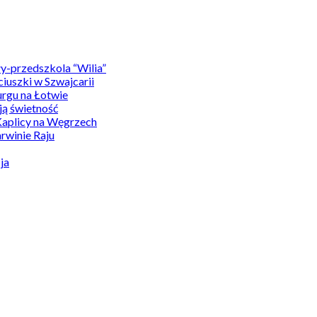
y-przedszkola “Wilia”
uszki w Szwajcarii
rgu na Łotwie
ą świetność
Kaplicy na Węgrzech
winie Raju
ja