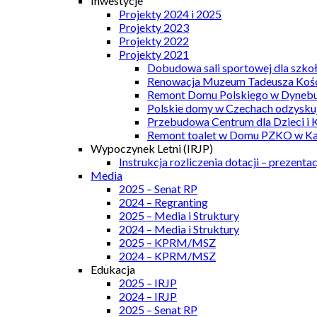
Inwestycje
Projekty 2024 i 2025
Projekty 2023
Projekty 2022
Projekty 2021
Dobudowa sali sportowej dla szkoł
Renowacja Muzeum Tadeusza Kości
Remont Domu Polskiego w Dynebu
Polskie domy w Czechach odzyskuj
Przebudowa Centrum dla Dzieci i 
Remont toalet w Domu PZKO w Kar
Wypoczynek Letni (IRJP)
Instrukcja rozliczenia dotacji – prezentac
Media
2025 – Senat RP
2024 – Regranting
2025 – Media i Struktury
2024 – Media i Struktury
2025 – KPRM/MSZ
2024 – KPRM/MSZ
Edukacja
2025 – IRJP
2024 – IRJP
2025 – Senat RP