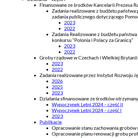
Finansowane ze środków Kancelarii Prezesa R
Zadania realizowane z budżetu państwa
zadania publicznego dotyczącego Pomocy
2023
2022
Zadania Realizowane z budżetu państwa
konkursu “Polonia i Polacy za Granicą”
2023
2022
Groby rządowe w Czechach i Wielkiej Brytanii
2023
2022
Zadania realizowane przez Instytut Rozwoju J
2026
2025
2023
Działania sfinansowane ze środków otrzymanyc
Wypoczynek Letni 2024 – część II
Wypoczynek Letni 2024 – część I
2023
Publikacje
Opracowanie stanu zachowania grobów r
Opracowanie planu renowacji grobu prof.