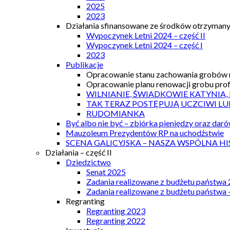
2025
2023
Działania sfinansowane ze środków otrzymanyc
Wypoczynek Letni 2024 – część II
Wypoczynek Letni 2024 – część I
2023
Publikacje
Opracowanie stanu zachowania grobów r
Opracowanie planu renowacji grobu prof.
WILNIANIE, ŚWIADKOWIE KATYNIA,
TAK TERAZ POSTĘPUJĄ UCZCIWI LU
RUDOMIANKA
Być albo nie być – zbiórka pieniędzy oraz dar
Mauzoleum Prezydentów RP na uchodźstwie
SCENA GALICYJSKA – NASZA WSPÓLNA HI
Działania – część II
Dziedzictwo
Senat 2025
Zadania realizowane z budżetu państwa
Zadania realizowane z budżetu państwa 
Regranting
Regranting 2023
Regranting 2022