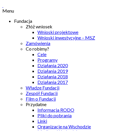
Menu
Fundacja
Złóż wniosek
Wnioski projektowe
Wnioski inwestycyjne – MSZ
Zamówienia
Co robimy?
Cele
Programy
Działania 2020
Działania 2019
Działania 2018
Działania 2017
Władze Fundacji
Zespół Fundacji
Film o Fundacji
Przydatne
Informacja RODO
Pliki do pobrania
Linki
Organizacje na Wschodzie