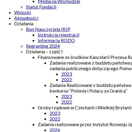
Media na Wschodzie
Statut Fundacji
Wnioski
Aktualności
Działania
Bon Nauczyciela IRJP
Instrukcja rejestracji
Informacja RODO
Regranting 2024
Działania – część I
Finansowane ze środków Kancelarii Prezesa R
Zadania realizowane z budżetu państwa
zadania publicznego dotyczącego Pomocy
2023
2022
Zadania Realizowane z budżetu państwa
konkursu “Polonia i Polacy za Granicą”
2023
2022
Groby rządowe w Czechach i Wielkiej Brytanii
2023
2022
Zadania realizowane przez Instytut Rozwoju J
2026