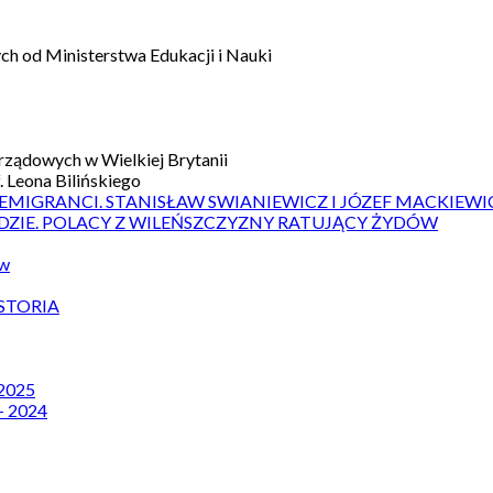
h od Ministerstwa Edukacji i Nauki
ządowych w Wielkiej Brytanii
 Leona Bilińskiego
 EMIGRANCI. STANISŁAW SWIANIEWICZ I JÓZEF MACKIEWI
DZIE. POLACY Z WILEŃSZCZYZNY RATUJĄCY ŻYDÓW
ów
STORIA
 2025
– 2024