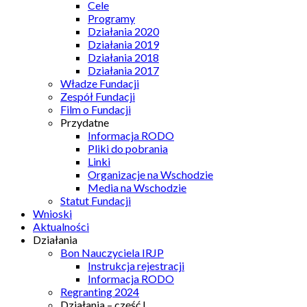
Cele
Programy
Działania 2020
Działania 2019
Działania 2018
Działania 2017
Władze Fundacji
Zespół Fundacji
Film o Fundacji
Przydatne
Informacja RODO
Pliki do pobrania
Linki
Organizacje na Wschodzie
Media na Wschodzie
Statut Fundacji
Wnioski
Aktualności
Działania
Bon Nauczyciela IRJP
Instrukcja rejestracji
Informacja RODO
Regranting 2024
Działania – część I