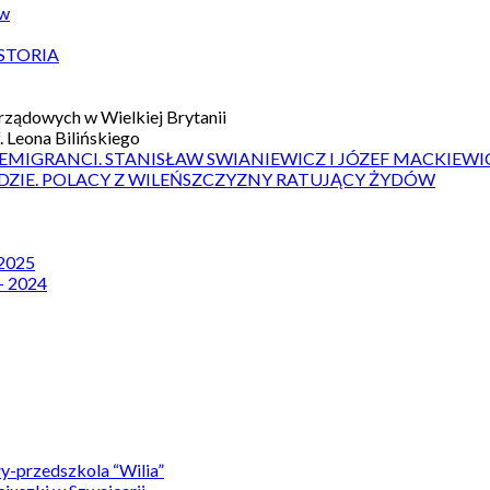
ów
STORIA
ządowych w Wielkiej Brytanii
 Leona Bilińskiego
 EMIGRANCI. STANISŁAW SWIANIEWICZ I JÓZEF MACKIEWI
DZIE. POLACY Z WILEŃSZCZYZNY RATUJĄCY ŻYDÓW
 2025
– 2024
y-przedszkola “Wilia”