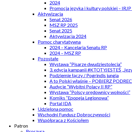
2024
Promocja języka i kultury polskiej – IRJ
Aktywizacja
Senat 2026
MSZ RP 2025
Senat 2025
Aktywizacja 2024
Pomoc charytatywna
2024 – Kancelaria Senatu RP
2024 – MSZ RP
Pozostałe
Wystawa “Pisarze dwudziestolecia”
3. edycja kampanii #KTOTYJESTEŚ „Języ
Podziemie łączy / Pogrindis jungia
A to Polski właśnie – POBIERZ PODRE
Audycje “Wybitni Polacy II RP”
Wystawa “Polscy orędownicy wolności”
Komiks “Epopeja Legionowa”
Portal IDA
Udzielona pomoc
Wschodni Fundusz Dobroczynności
Współpraca z Kościołem
Patron
Broszura