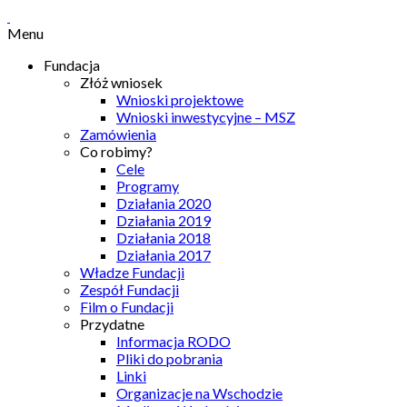
Menu
Fundacja
Złóż wniosek
Wnioski projektowe
Wnioski inwestycyjne – MSZ
Zamówienia
Co robimy?
Cele
Programy
Działania 2020
Działania 2019
Działania 2018
Działania 2017
Władze Fundacji
Zespół Fundacji
Film o Fundacji
Przydatne
Informacja RODO
Pliki do pobrania
Linki
Organizacje na Wschodzie