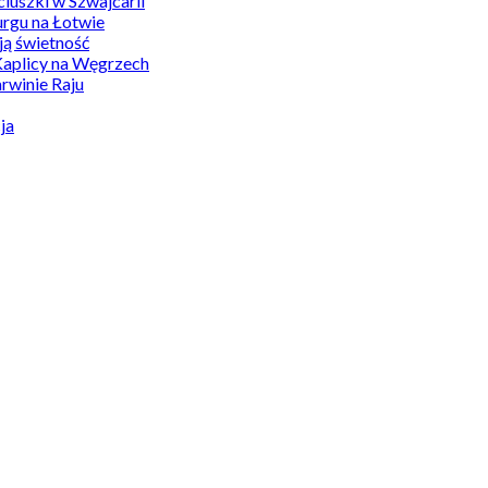
uszki w Szwajcarii
rgu na Łotwie
ą świetność
Kaplicy na Węgrzech
winie Raju
ja