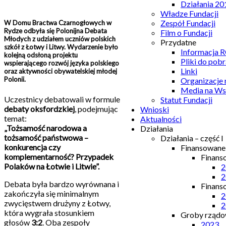
Działania 20
Władze Fundacji
Zespół Fundacji
W Domu Bractwa Czarnogłowych w
Rydze odbyła się Polonijna Debata
Film o Fundacji
Młodych z udziałem uczniów polskich
Przydatne
szkół z Łotwy i Litwy. Wydarzenie było
Informacja
kolejną odsłoną projektu
Pliki do pobr
wspierającego rozwój języka polskiego
Linki
oraz aktywności obywatelskiej młodej
Polonii.
Organizacje
Media na Ws
Uczestnicy debatowali w formule
Statut Fundacji
debaty oksfordzkiej
, podejmując
Wnioski
temat:
Aktualności
„Tożsamość narodowa a
Działania
tożsamość państwowa –
Działania – część I
konkurencja czy
Finansowan
komplementarność? Przypadek
Finans
Polaków na Łotwie i Litwie”.
2
2
Debata była bardzo wyrównana i
Finans
zakończyła się minimalnym
2
zwycięstwem drużyny z Łotwy,
2
która wygrała stosunkiem
Groby rządow
głosów
3:2
. Oba zespoły
2023