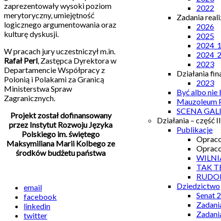
zaprezentowały wysoki poziom
2022
merytoryczny, umiejętność
Zadania real
logicznego argumentowania oraz
2026
kulturę dyskusji.
2025
2024_
W pracach jury uczestniczył m.in.
2024_
Rafał Perl
, Zastępca Dyrektora w
2023
Departamencie Współpracy z
Działania fi
Polonią i Polakami za Granicą
2023
Ministerstwa Spraw
Być albo nie
Zagranicznych.
Mauzoleum P
SCENA GAL
Projekt został dofinansowany
Działania – część II
przez Instytut Rozwoju Języka
Publikacje
Polskiego im. świętego
Opraco
Maksymiliana Marii Kolbego ze
Opraco
środków budżetu państwa
WILNI
TAK T
RUDO
Dziedzictwo
email
Senat 
facebook
Zadani
linkedin
Zadani
twitter