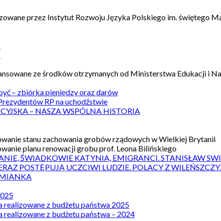
izowane przez Instytut Rozwoju Języka Polskiego im. świętego M
1
2
nansowane ze środków otrzymanych od Ministerstwa Edukacji i N
 być – zbiórka pieniędzy oraz darów
rezydentów RP na uchodźstwie
ICYJSKA – NASZA WSPÓLNA HISTORIA
wanie stanu zachowania grobów rządowych w Wielkiej Brytanii
wanie planu renowacji grobu prof. Leona Bilińskiego
ANIE, ŚWIADKOWIE KATYNIA, EMIGRANCI. STANISŁAW SW
ERAZ POSTĘPUJĄ UCZCIWI LUDZIE. POLACY Z WILEŃSZC
MIANKA
2025
a realizowane z budżetu państwa 2025
a realizowane z budżetu państwa – 2024