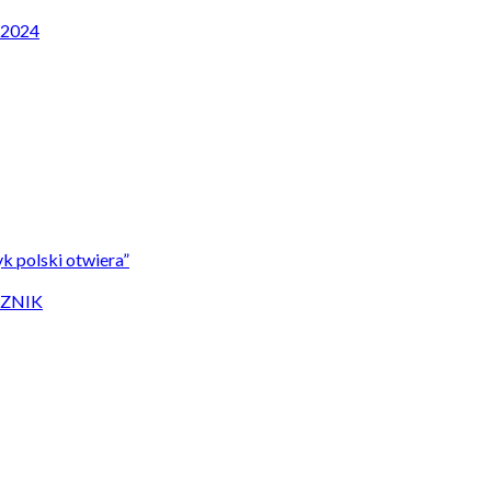
P 2024
k polski otwiera”
CZNIK