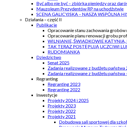
Być albo nie być – zbiórka pieniędzy oraz dar
Mauzoleum Prezydentów RP na uchodźstwie
SCENA GALICYJSKA – NASZA WSPÓLNA HI
Działania – część II
Publikacje
Opracowanie stanu zachowania grobów r
Opracowanie planu renowacji grobu prof.
WILNIANIE, ŚWIADKOWIE KATYNIA,
TAK TERAZ POSTĘPUJĄ UCZCIWI LU
RUDOMIANKA
Dziedzictwo
Senat 2025
Zadania realizowane z budżetu państwa
Zadania realizowane z budżetu państwa 
Regranting
Regranting 2023
Regranting 2022
Inwestycje
Projekty 2024 i 2025
Projekty 2023
Projekty 2022
Projekty 2021
Dobudowa sali sportowej dla szkoł