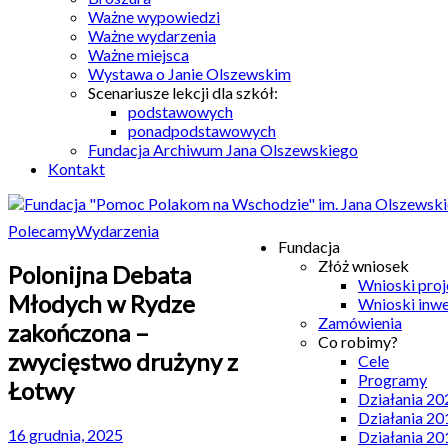
Ważne wypowiedzi
Ważne wydarzenia
Ważne miejsca
Wystawa o Janie Olszewskim
Scenariusze lekcji dla szkół:
podstawowych
ponadpodstawowych
Fundacja Archiwum Jana Olszewskiego
Kontakt
Polecamy
Wydarzenia
Fundacja
Złóż wniosek
Polonijna Debata
Wnioski pro
Młodych w Rydze
Wnioski inw
Zamówienia
zakończona –
Co robimy?
zwycięstwo drużyny z
Cele
Programy
Łotwy
Działania 20
Działania 20
16 grudnia, 2025
Działania 20