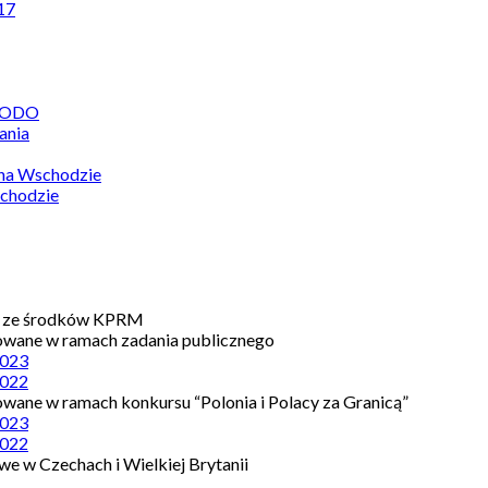
17
 RODO
ania
 na Wschodzie
chodzie
e ze środków KPRM
owane w ramach zadania publicznego
023
022
owane w ramach konkursu “Polonia i Polacy za Granicą”
023
022
e w Czechach i Wielkiej Brytanii