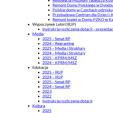
Renowacja Muzeum Tadeusza Kości
Remont Domu Polskiego w Dynebu
Polskie domy w Czechach odzyskuj
Przebudowa Centrum dla Dzieci i 
Remont toalet w Domu PZKO w Kar
Wypoczynek Letni (IRJP)
Instrukcja rozliczenia dotacji – prezentac
Media
2025 – Senat RP
2024 – Regranting
2025 – Media i Struktury
2024 – Media i Struktury
2025 – KPRM/MSZ
2024 – KPRM/MSZ
Edukacja
2025 – IRJP
2024 – IRJP
2025 – Senat RP
2024 – Senat RP
2023
2022
Instrukcja rozliczenia dotacji
Kultura
2025