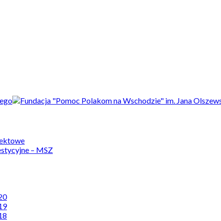
jektowe
estycyjne – MSZ
20
19
18