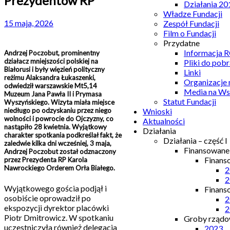
Prezydentów RP
Działania 20
Władze Fundacji
15 maja, 2026
Zespół Fundacji
Film o Fundacji
Przydatne
Informacja
Andrzej Poczobut, prominentny
działacz mniejszości polskiej na
Pliki do pobr
Białorusi i były więzień polityczny
Linki
reżimu Alaksandra Łukaszenki,
Organizacje
odwiedził warszawskie Mt5,14
Media na Ws
Muzeum Jana Pawła II i Prymasa
Statut Fundacji
Wyszyńskiego. Wizyta miała miejsce
niedługo po odzyskaniu przez niego
Wnioski
wolności i powrocie do Ojczyzny, co
Aktualności
nastąpiło 28 kwietnia. Wyjątkowy
Działania
charakter spotkania podkreślał fakt, że
Działania – część I
zaledwie kilka dni wcześniej, 3 maja,
Finansowan
Andrzej Poczobut został odznaczony
Finans
przez Prezydenta RP Karola
Nawrockiego Orderem Orła Białego.
2
2
Wyjątkowego gościa podjął i
Finans
osobiście oprowadził po
2
ekspozycji dyrektor placówki
2
Piotr Dmitrowicz. W spotkaniu
Groby rządow
uczestniczyła również delegacja
2023