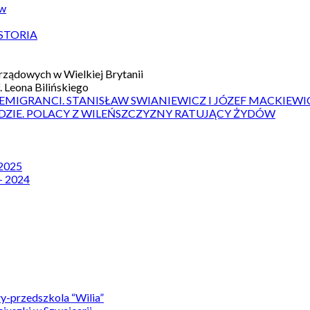
ów
STORIA
ządowych w Wielkiej Brytanii
 Leona Bilińskiego
 EMIGRANCI. STANISŁAW SWIANIEWICZ I JÓZEF MACKIEWI
DZIE. POLACY Z WILEŃSZCZYZNY RATUJĄCY ŻYDÓW
 2025
– 2024
y-przedszkola “Wilia”