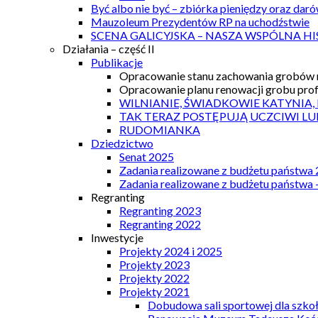
Być albo nie być – zbiórka pieniędzy oraz dar
Mauzoleum Prezydentów RP na uchodźstwie
SCENA GALICYJSKA – NASZA WSPÓLNA HI
Działania – część II
Publikacje
Opracowanie stanu zachowania grobów r
Opracowanie planu renowacji grobu prof.
WILNIANIE, ŚWIADKOWIE KATYNIA,
TAK TERAZ POSTĘPUJĄ UCZCIWI LU
RUDOMIANKA
Dziedzictwo
Senat 2025
Zadania realizowane z budżetu państwa
Zadania realizowane z budżetu państwa 
Regranting
Regranting 2023
Regranting 2022
Inwestycje
Projekty 2024 i 2025
Projekty 2023
Projekty 2022
Projekty 2021
Dobudowa sali sportowej dla szkoł