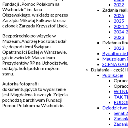
Fundacji „Pomoc Polakom na
2022
Wschodzie” im. Jana
Zadania real
Olszewskiego, w składzie: prezes
2026
Zarządu Mikołaj Falkowski oraz
2025
członek Zarządu Krzysztof Lisek.
2024_
2024_
Bezpośrednio po wizycie w
2023
Muzeum, Andrzej Poczobut udał
Działania fi
się do podziemi Świątyni
2023
Opatrzności Bożej w Warszawie,
Być albo nie
gdzie zwiedził Mauzoleum
Mauzoleum P
Prezydentów RP na Uchodźstwie,
SCENA GAL
oddając hołd polskim mężom
Działania – część II
stanu.
Publikacje
Opraco
Autorką fotografii
Opraco
dokumentujących to wydarzenie
WILNI
jest Magdalena Juszczyk. Zdjęcia
TAK T
pochodzą z archiwum Fundacji
RUDO
Pomoc Polakom na Wschodzie.
Dziedzictwo
Senat 
Zadani
Zadani