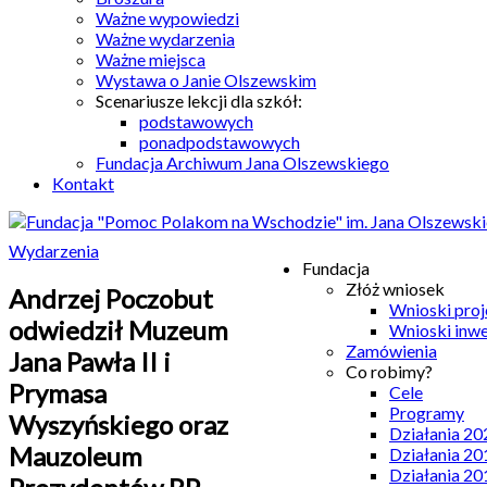
Ważne wypowiedzi
Ważne wydarzenia
Ważne miejsca
Wystawa o Janie Olszewskim
Scenariusze lekcji dla szkół:
podstawowych
ponadpodstawowych
Fundacja Archiwum Jana Olszewskiego
Kontakt
Wydarzenia
Fundacja
Złóż wniosek
Andrzej Poczobut
Wnioski pro
odwiedził Muzeum
Wnioski inw
Zamówienia
Jana Pawła II i
Co robimy?
Prymasa
Cele
Programy
Wyszyńskiego oraz
Działania 20
Mauzoleum
Działania 20
Działania 20