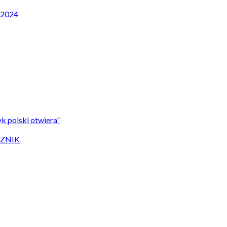
P 2024
k polski otwiera”
CZNIK