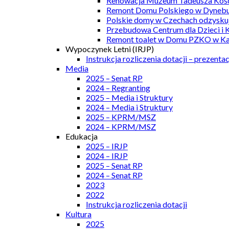
Renowacja Muzeum Tadeusza Kości
Remont Domu Polskiego w Dynebu
Polskie domy w Czechach odzyskuj
Przebudowa Centrum dla Dzieci i 
Remont toalet w Domu PZKO w Kar
Wypoczynek Letni (IRJP)
Instrukcja rozliczenia dotacji – prezentac
Media
2025 – Senat RP
2024 – Regranting
2025 – Media i Struktury
2024 – Media i Struktury
2025 – KPRM/MSZ
2024 – KPRM/MSZ
Edukacja
2025 – IRJP
2024 – IRJP
2025 – Senat RP
2024 – Senat RP
2023
2022
Instrukcja rozliczenia dotacji
Kultura
2025