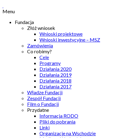
Menu
Fundacja
Złóż wniosek
Wnioski projektowe
Wnioski inwestycyjne – MSZ
Zamówienia
Co robimy?
Cele
Programy
Działania 2020
Działania 2019
Działania 2018
Działania 2017
Władze Fundacji
Zespół Fundacji
Film o Fundacji
Przydatne
Informacja RODO
Pliki do pobrania
Linki
Organizacje na Wschodzie