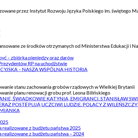
izowane przez Instytut Rozwoju Języka Polskiego im. świętego M
1
2
nansowane ze środków otrzymanych od Ministerstwa Edukacji i N
 być – zbiórka pieniędzy oraz darów
rezydentów RP na uchodźstwie
ICYJSKA – NASZA WSPÓLNA HISTORIA
wanie stanu zachowania grobów rządowych w Wielkiej Brytanii
wanie planu renowacji grobu prof. Leona Bilińskiego
ANIE, ŚWIADKOWIE KATYNIA, EMIGRANCI. STANISŁAW SW
ERAZ POSTĘPUJĄ UCZCIWI LUDZIE. POLACY Z WILEŃSZC
MIANKA
2025
a realizowane z budżetu państwa 2025
a realizowane z budżetu państwa – 2024