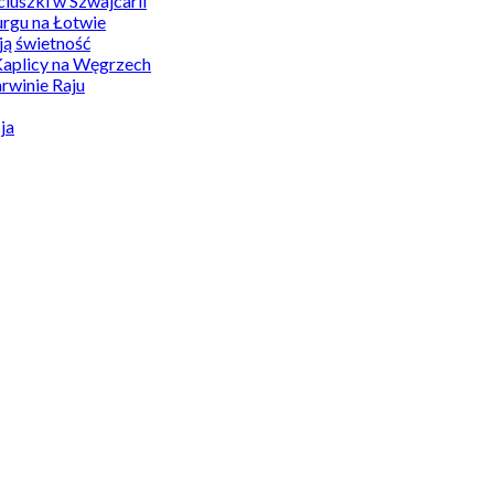
uszki w Szwajcarii
rgu na Łotwie
ą świetność
Kaplicy na Węgrzech
winie Raju
ja