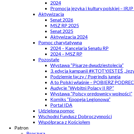
2024
Promocja języka i kultury polskiej – IRJ
Aktywizacja
Senat 2026
MSZ RP 2025
Senat 2025
Aktywizacja 2024
Pomoc charytatywna
2024 – Kancelaria Senatu RP
2024 – MSZ RP
Pozostałe
Wystawa “Pisarze dwudziestolecia”
3. edycja kampanii #KTOTYJESTEŚ „Języ
Podziemie łączy / Pogrindis jungia
A to Polski właśnie – POBIERZ PODRE
Audycje “Wybitni Polacy II RP”
Wystawa “Polscy orędownicy wolności”
Komiks “Epopeja Legionowa”
Portal IDA
Udzielona pomoc
Wschodni Fundusz Dobroczynności
Współpraca z Kościołem
Patron
Broszura