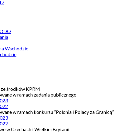
17
 RODO
ania
 na Wschodzie
chodzie
e ze środków KPRM
owane w ramach zadania publicznego
023
022
owane w ramach konkursu “Polonia i Polacy za Granicą”
023
022
e w Czechach i Wielkiej Brytanii