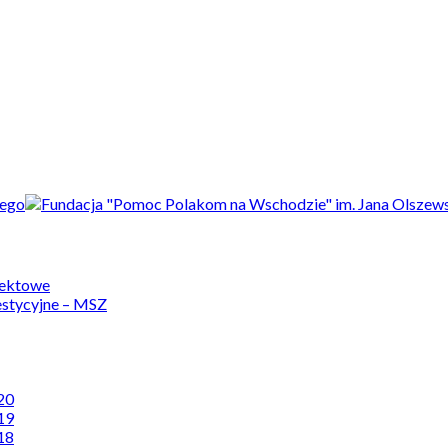
jektowe
estycyjne – MSZ
20
19
18