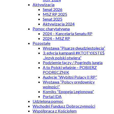
Aktywizacja
Senat 2026
MSZ RP 2025
Senat 2025
Aktywizacja 2024
Pomoc charytatywna
2024 – Kancelaria Senatu RP
2024 – MSZ RP
Pozostałe
Wystawa “Pisarze dwudziestolecia”
3. edycja kampanii #KTOTYJESTEŚ
„Język polski otwiera”
Podziemie łączy / Pogrindis jungia
A to Polski właśnie – POBIERZ
PODRECZNIK
Audycje “Wybitni Polacy II RP”
Wystawa “Polscy orędownicy
wolności”
Komiks “Epopeja Legionowa”
Portal IDA
Udzielona pomoc
Wschodni Fundusz Dobroczynności
Współpraca z Kościołem