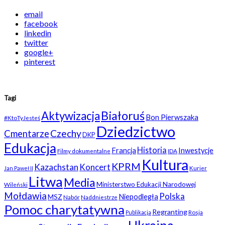
email
facebook
linkedin
twitter
google+
pinterest
Tagi
Białoruś
Aktywizacja
Bon Pierwszaka
#KtoTyJesteś
Dziedzictwo
Czechy
Cmentarze
DKP
Edukacja
Historia
Francja
Inwestycje
Filmy dokumentalne
IDA
Kultura
KPRM
Kazachstan
Koncert
Kurier
Jan Paweł II
Litwa
Media
Ministerstwo Edukacji Narodowej
Wileński
Mołdawia
Polska
Niepodległa
MSZ
Nabór
Naddniestrze
Pomoc charytatywna
Regranting
Rosja
Publikacja