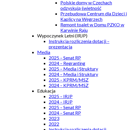
Polskie domy w Czechach
odzyskują świetność
Przebudowa Centrum dla Dzieci i
Kaplicy na Węgrzech
Remont toalet w Domu PZKO w
Karwinie Raju
Wypoczynek Letni (IRJP)
Instrukcja rozliczenia dotacji –
prezentacja
Media
2025 – Senat RP
2024 – Regranting
2025 – Media i Struktury
2024 – Media i Struktury
2025 – KPRM/MSZ
2024 – KPRM/MSZ
Edukacja
2025 – IRJP
2024 – IRJP
2025 – Senat RP
2024 – Senat RP
2023
2022
Instrukcja rozliczenia dotacji