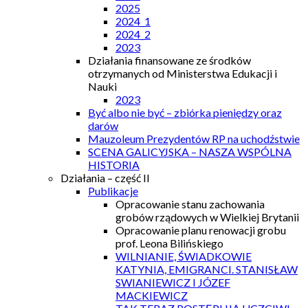
2025
2024_1
2024_2
2023
Działania finansowane ze środków
otrzymanych od Ministerstwa Edukacji i
Nauki
2023
Być albo nie być – zbiórka pieniędzy oraz
darów
Mauzoleum Prezydentów RP na uchodźstwie
SCENA GALICYJSKA – NASZA WSPÓLNA
HISTORIA
Działania – część II
Publikacje
Opracowanie stanu zachowania
grobów rządowych w Wielkiej Brytanii
Opracowanie planu renowacji grobu
prof. Leona Bilińskiego
WILNIANIE, ŚWIADKOWIE
KATYNIA, EMIGRANCI. STANISŁAW
SWIANIEWICZ I JÓZEF
MACKIEWICZ