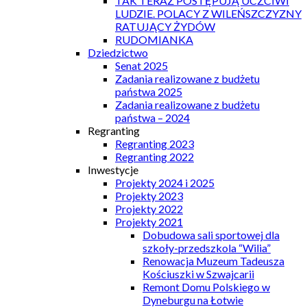
TAK TERAZ POSTĘPUJĄ UCZCIWI
LUDZIE. POLACY Z WILEŃSZCZYZNY
RATUJĄCY ŻYDÓW
RUDOMIANKA
Dziedzictwo
Senat 2025
Zadania realizowane z budżetu
państwa 2025
Zadania realizowane z budżetu
państwa – 2024
Regranting
Regranting 2023
Regranting 2022
Inwestycje
Projekty 2024 i 2025
Projekty 2023
Projekty 2022
Projekty 2021
Dobudowa sali sportowej dla
szkoły-przedszkola “Wilia”
Renowacja Muzeum Tadeusza
Kościuszki w Szwajcarii
Remont Domu Polskiego w
Dyneburgu na Łotwie