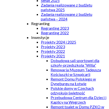
Senat 2025
Zadania realizowane z budżetu
państwa 2025
Zadania realizowane z budżetu
państwa – 2024
Regranting
Regranting 2023
Regranting 2022
Inwestycje
Projekty 2024 i 2025
Projekty 2023
Projekty 2022
Projekty 2021
Dobudowa sali sportowej dla
szkoły-przedszkola “Wilia”
Renowacja Muzeum Tadeusza
Kościuszki w Szwajcarii
Remont Domu Polskiego w
Dyneburgu na Łotwie
Polskie domy w Czechach
odzyskują świetność
Przebudowa Centrum dla Dzieci i
Kaplicy na Węgrzech
Remont toalet w Domu PZKO w