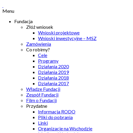
Menu
Fundacja
Złóż wniosek
Wnioski projektowe
Wnioski inwestycyjne – MSZ
Zamówienia
Co robimy?
Cele
Programy
Działania 2020
Działania 2019
Działania 2018
Działania 2017
Władze Fundacji
Zespół Fundacji
Film o Fundacji
Przydatne
Informacja RODO
Pliki do pobrania
Linki
Organizacje na Wschodzie