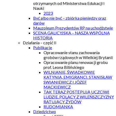
otrzymanych od Ministerstwa Edukacji i
Nauki
2023
Być albo nie być – zbiórka pieniędzy oraz
darów
Mauzoleum Prezydentów RP na uchodźstwie
SCENA GALICYJSKA – NASZA WSPÓLNA
HISTORIA
Działania – część II
Publikacje
Opracowanie stanu zachowania
grobów rządowych w Wielkiej Brytanii
Opracowanie planu renowacji grobu
prof. Leona Bilińskiego
WILNIANIE, ŚWIADKOWIE
KATYNIA, EMIGRANCI. STANISŁAW
SWIANIEWICZ I JÓZEF
MACKIEWICZ
TAK TERAZ POSTĘPUJĄ UCZCIWI
LUDZIE. POLACY Z WILEŃSZCZYZNY
RATUJĄCY ŻYDÓW
RUDOMIANKA
Dziedzictwo