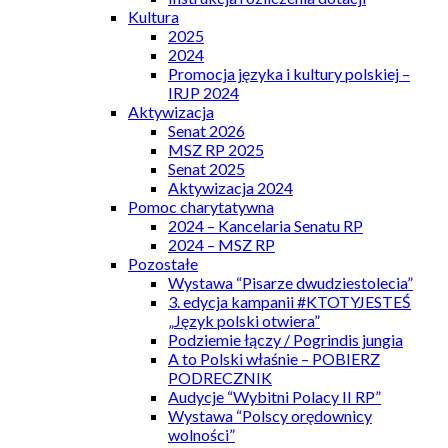
Kultura
2025
2024
Promocja języka i kultury polskiej –
IRJP 2024
Aktywizacja
Senat 2026
MSZ RP 2025
Senat 2025
Aktywizacja 2024
Pomoc charytatywna
2024 – Kancelaria Senatu RP
2024 – MSZ RP
Pozostałe
Wystawa “Pisarze dwudziestolecia”
3. edycja kampanii #KTOTYJESTEŚ
„Język polski otwiera”
Podziemie łączy / Pogrindis jungia
A to Polski właśnie – POBIERZ
PODRECZNIK
Audycje “Wybitni Polacy II RP”
Wystawa “Polscy orędownicy
wolności”