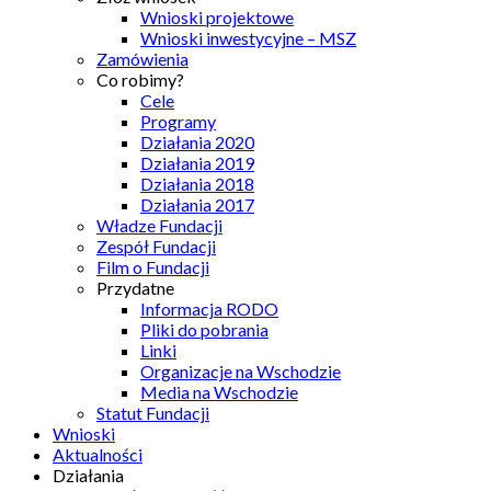
Wnioski projektowe
Wnioski inwestycyjne – MSZ
Zamówienia
Co robimy?
Cele
Programy
Działania 2020
Działania 2019
Działania 2018
Działania 2017
Władze Fundacji
Zespół Fundacji
Film o Fundacji
Przydatne
Informacja RODO
Pliki do pobrania
Linki
Organizacje na Wschodzie
Media na Wschodzie
Statut Fundacji
Wnioski
Aktualności
Działania