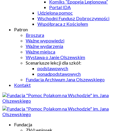
Komiks “Epopeja Legionowa”
Portal IDA
Udzielona pomoc
Wschodni Fundusz Dobroczynności
Współpraca z Kościołem
Patron
Broszura
Ważne wypowiedzi
Ważne wydarzenia
Ważne miejsca
Wystawa o Janie Olszewskim
Scenariusze lekcji dla szkół:
podstawowych
ponadpodstawowych
Fundacja Archiwum Jana Olszewskiego
Kontakt
Fundacja
Złóż wniosek