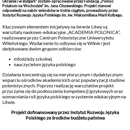
Ukrainie i w Bułgarii” zostało opracowane przez Fundację „Pomoc
Polakom na Wschodzie” im. Jana Olszewskiego. Projekt stanowi
odpowiedź na nabór wniosków w trybie ciągłym, prowadzony przez
Instytut Rozwoju Języka Polskiego im. św. Maksymiliana Marii Kolbego.
Kluczowym elementem inicjatywy na terenie Litwy są
warsztaty naukowo-edukacyjne „ACADEMIA POLONICA”,
realizowane przez Centrum Polonistyczne Uniwersytetu
Wileńskiego. Wydarzenie to odbywa się w Wilnie i jest
dedykowane dwóm grupom odbiorców:
młodzieży szkolnej
nauczycielom języka polskiego
Działania koncentrują się na merytorycznym i dydaktycznym
wsparciu ośrodków akademickich oraz popularyzacji studiów
polonistycznych. Poprzez realizację warsztatów projekt
przyczynia się do podnoszenia kompetencji językowych oraz
wzmacniania roli języka polskiego w systemie edukacyjnym na
Litwie.
Projekt dofinansowany przez Instytut Rozwoju Języka
Polskiego ze środków budżetu państwa