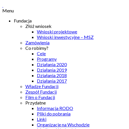
Menu
Fundacja
Złóż wniosek
Wnioski projektowe
Wnioski inwestycyjne – MSZ
Zamówienia
Co robimy?
Cele
Programy
Działania 2020
Działania 2019
Działania 2018
Działania 2017
Władze Fundacji
Zespół Fundacji
Film o Fundacji
Przydatne
Informacja RODO
Pliki do pobrania
Linki
Organizacje na Wschodzie