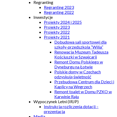
Regranting
Regranting 2023
Regranting 2022
Inwestycje
Projekty 2024 i 2025
Projekty 2023
Projekty 2022
Projekty 2021
Dobudowa sali sportowej dla
szkoły-przedszkola “Wilia”
Renowacja Muzeum Tadeusza
Kościuszki w Szwajcarii
Remont Domu Polskiego w
Dyneburgu na Łotwie
Polskie domy w Czechach
odzyskują świetność
Przebudowa Centrum dla Dzieci i
Kaplicy na Węgrzech
Remont toalet w Domu PZKO w
Karwinie Raju
Wypoczynek Letni (IRJP)
Instrukcja rozliczenia dotacji –
prezentacja
Media