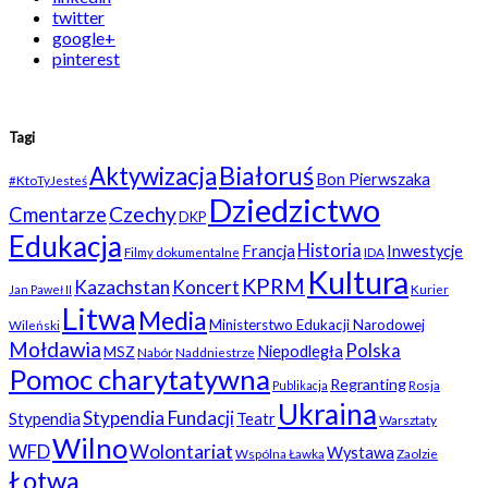
twitter
google+
pinterest
Tagi
Białoruś
Aktywizacja
Bon Pierwszaka
#KtoTyJesteś
Dziedzictwo
Czechy
Cmentarze
DKP
Edukacja
Historia
Francja
Inwestycje
Filmy dokumentalne
IDA
Kultura
KPRM
Kazachstan
Koncert
Kurier
Jan Paweł II
Litwa
Media
Ministerstwo Edukacji Narodowej
Wileński
Mołdawia
Polska
Niepodległa
MSZ
Nabór
Naddniestrze
Pomoc charytatywna
Regranting
Rosja
Publikacja
Ukraina
Stypendia Fundacji
Stypendia
Teatr
Warsztaty
Wilno
WFD
Wolontariat
Wystawa
Wspólna Ławka
Zaolzie
Łotwa