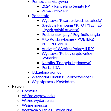
Pomoc charytatywna
2024 – Kancelaria Senatu RP
2024 – MSZ RP
Pozostałe
Wystawa “Pisarze dwudziestolecia”
3. edycja kampanii #KTOTYJESTEŚ
„Język polski otwiera”
Podziemie łączy / Pogrindis jungia
A to Polski właśnie – POBIERZ
PODRECZNIK
Audycje “Wybitni Polacy II RP”
Wystawa “Polscy orędownicy
wolności”
Komiks “Epopeja Legionowa”
Portal IDA
Udzielona pomoc
Wschodni Fundusz Dobroczynności
Współpraca z Kościołem
Patron
Broszura
Ważne wypowiedzi
Ważne wydarzenia
Ważne miejsca
Wystawa o Janie Olszewskim