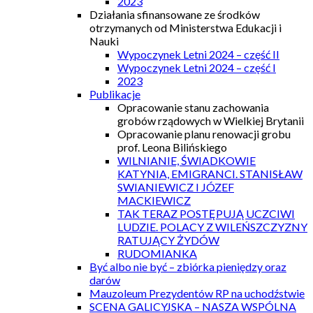
2023
Działania sfinansowane ze środków
otrzymanych od Ministerstwa Edukacji i
Nauki
Wypoczynek Letni 2024 – część II
Wypoczynek Letni 2024 – część I
2023
Publikacje
Opracowanie stanu zachowania
grobów rządowych w Wielkiej Brytanii
Opracowanie planu renowacji grobu
prof. Leona Bilińskiego
WILNIANIE, ŚWIADKOWIE
KATYNIA, EMIGRANCI. STANISŁAW
SWIANIEWICZ I JÓZEF
MACKIEWICZ
TAK TERAZ POSTĘPUJĄ UCZCIWI
LUDZIE. POLACY Z WILEŃSZCZYZNY
RATUJĄCY ŻYDÓW
RUDOMIANKA
Być albo nie być – zbiórka pieniędzy oraz
darów
Mauzoleum Prezydentów RP na uchodźstwie
SCENA GALICYJSKA – NASZA WSPÓLNA