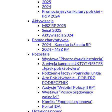
2025
2024
Promocja języka i kultury polskiej –
IRJP 2024
Aktywizacja
MSZ RP 2025
Senat 2025
Aktywizacja 2024
Pomoc charytatywna
2024 – Kancelaria Senatu RP
2024 – MSZ RP
Pozostałe
Wystawa “Pisarze dwudziestolecia”
3. edycja kampanii #KTOTYJESTEŚ
„Język polski otwiera”
Podziemie łączy / Pogrindis jungia
A to Polski właśnie – POBIERZ
PODRECZNIK
Audycje “Wybitni Polacy II RP”
Wystawa “Polscy orędownicy
wolności”
Komiks “Epopeja Legionowa”
Portal IDA
Udzielona pomoc