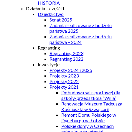
HISTORIA
Działania – część II
Dziedzictwo
Senat 2025
Zadania realizowane z budżetu
państwa 2025
Zadania realizowane z budżetu
państwa – 2024
Regranting
Regranting 2023
Regranting 2022
Inwestycje
Projekty 2024 i 2025
Projekty 2023
Projekty 2022
Projekty 2021
Dobudowa sali sportowej dla
szkoły-przedszkola “Wilia”
Renowacja Muzeum Tadeusza
Kościuszki w Szwajcarii
Remont Domu Polskiego w
Dyneburgu na Łotwie
Polskie domy w Czechach
odzyskują świetność