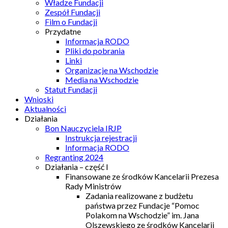
Władze Fundacji
Zespół Fundacji
Film o Fundacji
Przydatne
Informacja RODO
Pliki do pobrania
Linki
Organizacje na Wschodzie
Media na Wschodzie
Statut Fundacji
Wnioski
Aktualności
Działania
Bon Nauczyciela IRJP
Instrukcja rejestracji
Informacja RODO
Regranting 2024
Działania – część I
Finansowane ze środków Kancelarii Prezesa
Rady Ministrów
Zadania realizowane z budżetu
państwa przez Fundacje “Pomoc
Polakom na Wschodzie” im. Jana
Olszewskiego ze środków Kancelarii