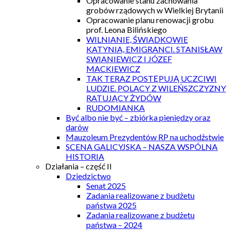
Opracowanie stanu zachowania
grobów rządowych w Wielkiej Brytanii
Opracowanie planu renowacji grobu
prof. Leona Bilińskiego
WILNIANIE, ŚWIADKOWIE
KATYNIA, EMIGRANCI. STANISŁAW
SWIANIEWICZ I JÓZEF
MACKIEWICZ
TAK TERAZ POSTĘPUJĄ UCZCIWI
LUDZIE. POLACY Z WILEŃSZCZYZNY
RATUJĄCY ŻYDÓW
RUDOMIANKA
Być albo nie być – zbiórka pieniędzy oraz
darów
Mauzoleum Prezydentów RP na uchodźstwie
SCENA GALICYJSKA – NASZA WSPÓLNA
HISTORIA
Działania – część II
Dziedzictwo
Senat 2025
Zadania realizowane z budżetu
państwa 2025
Zadania realizowane z budżetu
państwa – 2024