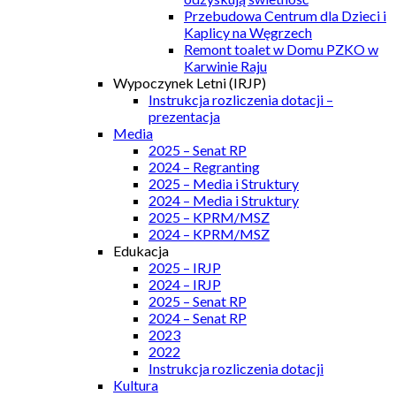
Przebudowa Centrum dla Dzieci i
Kaplicy na Węgrzech
Remont toalet w Domu PZKO w
Karwinie Raju
Wypoczynek Letni (IRJP)
Instrukcja rozliczenia dotacji –
prezentacja
Media
2025 – Senat RP
2024 – Regranting
2025 – Media i Struktury
2024 – Media i Struktury
2025 – KPRM/MSZ
2024 – KPRM/MSZ
Edukacja
2025 – IRJP
2024 – IRJP
2025 – Senat RP
2024 – Senat RP
2023
2022
Instrukcja rozliczenia dotacji
Kultura