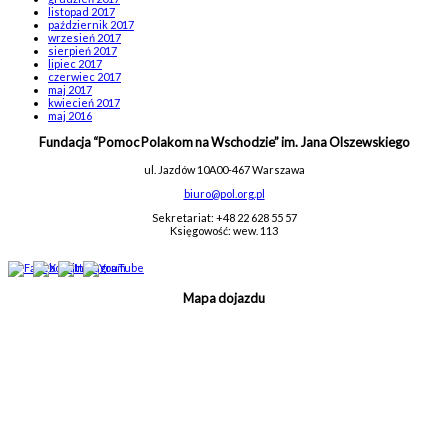
listopad 2017
październik 2017
wrzesień 2017
sierpień 2017
lipiec 2017
czerwiec 2017
maj 2017
kwiecień 2017
maj 2016
Fundacja “Pomoc Polakom na Wschodzie” im. Jana Olszewskiego
ul. Jazdów 10A
00-467 Warszawa
biuro@pol.org.pl
Sekretariat: +48 22 628 55 57
Księgowość: wew. 113
Mapa dojazdu