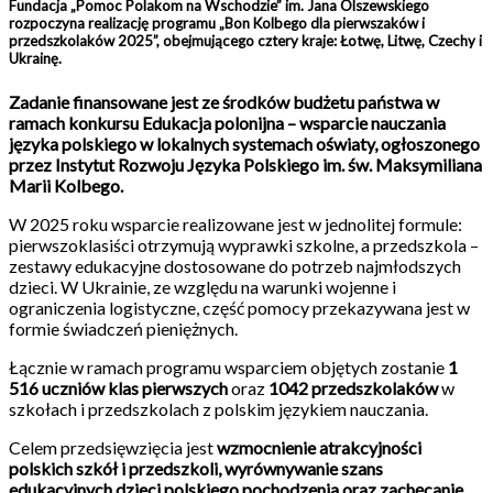
Fundacja „Pomoc Polakom na Wschodzie” im. Jana Olszewskiego
rozpoczyna realizację programu „Bon Kolbego dla pierwszaków i
przedszkolaków 2025”, obejmującego cztery kraje: Łotwę, Litwę, Czechy i
Ukrainę.
Zadanie finansowane jest ze środków budżetu państwa w
ramach konkursu Edukacja polonijna – wsparcie nauczania
języka polskiego w lokalnych systemach oświaty, ogłoszonego
przez Instytut Rozwoju Języka Polskiego im. św. Maksymiliana
Marii Kolbego.
W 2025 roku wsparcie realizowane jest w jednolitej formule:
pierwszoklasiści otrzymują wyprawki szkolne, a przedszkola –
zestawy edukacyjne dostosowane do potrzeb najmłodszych
dzieci. W Ukrainie, ze względu na warunki wojenne i
ograniczenia logistyczne, część pomocy przekazywana jest w
formie świadczeń pieniężnych.
Łącznie w ramach programu wsparciem objętych zostanie
1
516 uczniów klas pierwszych
oraz
1042 przedszkolaków
w
szkołach i przedszkolach z polskim językiem nauczania.
Celem przedsięwzięcia jest
wzmocnienie atrakcyjności
polskich szkół i przedszkoli, wyrównywanie szans
edukacyjnych dzieci polskiego pochodzenia oraz zachęcanie