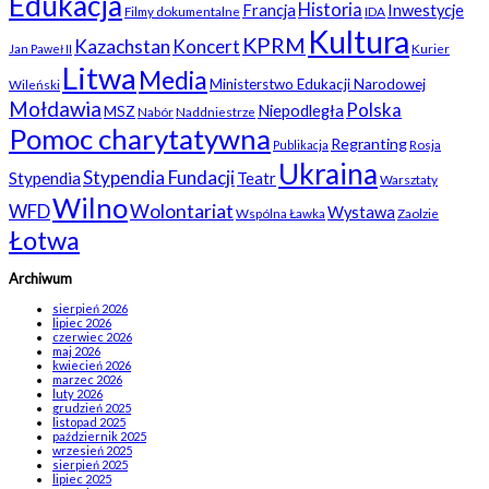
Edukacja
Historia
Francja
Inwestycje
Filmy dokumentalne
IDA
Kultura
KPRM
Kazachstan
Koncert
Kurier
Jan Paweł II
Litwa
Media
Ministerstwo Edukacji Narodowej
Wileński
Mołdawia
Polska
Niepodległa
MSZ
Nabór
Naddniestrze
Pomoc charytatywna
Regranting
Rosja
Publikacja
Ukraina
Stypendia Fundacji
Stypendia
Teatr
Warsztaty
Wilno
WFD
Wolontariat
Wystawa
Wspólna Ławka
Zaolzie
Łotwa
Archiwum
sierpień 2026
lipiec 2026
czerwiec 2026
maj 2026
kwiecień 2026
marzec 2026
luty 2026
grudzień 2025
listopad 2025
październik 2025
wrzesień 2025
sierpień 2025
lipiec 2025