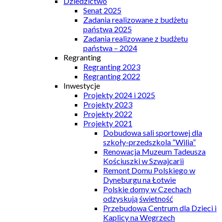
Dziedzictwo
Senat 2025
Zadania realizowane z budżetu
państwa 2025
Zadania realizowane z budżetu
państwa – 2024
Regranting
Regranting 2023
Regranting 2022
Inwestycje
Projekty 2024 i 2025
Projekty 2023
Projekty 2022
Projekty 2021
Dobudowa sali sportowej dla
szkoły-przedszkola “Wilia”
Renowacja Muzeum Tadeusza
Kościuszki w Szwajcarii
Remont Domu Polskiego w
Dyneburgu na Łotwie
Polskie domy w Czechach
odzyskują świetność
Przebudowa Centrum dla Dzieci i
Kaplicy na Węgrzech