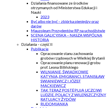
Działania finansowane ze środków
otrzymanych od Ministerstwa Edukacji i
Nauki
2023
Być albo nie być – zbiórka pieniędzy oraz
darów
Mauzoleum Prezydentów RP na uchodźstwie
SCENA GALICYJSKA – NASZA WSPÓLNA
HISTORIA
Działania – część II
Publikacje
Opracowanie stanu zachowania
grobów rządowych w Wielkiej Brytanii
Opracowanie planu renowacji grobu
prof. Leona Bilińskiego
WILNIANIE, ŚWIADKOWIE
KATYNIA, EMIGRANCI. STANISŁAW
SWIANIEWICZ I JÓZEF
MACKIEWICZ
TAK TERAZ POSTĘPUJĄ UCZCIWI
LUDZIE. POLACY Z WILEŃSZCZYZNY
RATUJĄCY ŻYDÓW
RUDOMIANKA