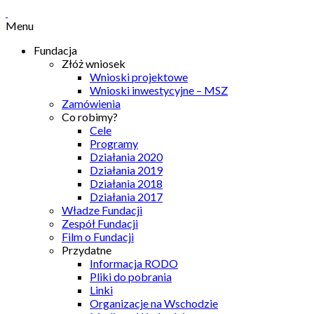
Menu
Fundacja
Złóż wniosek
Wnioski projektowe
Wnioski inwestycyjne – MSZ
Zamówienia
Co robimy?
Cele
Programy
Działania 2020
Działania 2019
Działania 2018
Działania 2017
Władze Fundacji
Zespół Fundacji
Film o Fundacji
Przydatne
Informacja RODO
Pliki do pobrania
Linki
Organizacje na Wschodzie