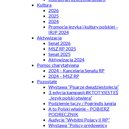
Kultura
2026
2025
2024
Promocja języka i kultury polskiej –
IRJP 2024
Aktywizacja
Senat 2026
MSZ RP 2025
Senat 2025
Aktywizacja 2024
Pomoc charytatywna
2024 – Kancelaria Senatu RP
2024 – MSZ RP
Pozostałe
Wystawa “Pisarze dwudziestolecia”
3. edycja kampanii #KTOTYJESTEŚ
„Język polski otwiera”
Podziemie łączy / Pogrindis jungia
A to Polski właśnie – POBIERZ
PODRECZNIK
Audycje “Wybitni Polacy II RP”
Wystawa “Polscy orędownicy