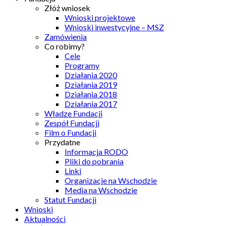
Złóż wniosek
Wnioski projektowe
Wnioski inwestycyjne – MSZ
Zamówienia
Co robimy?
Cele
Programy
Działania 2020
Działania 2019
Działania 2018
Działania 2017
Władze Fundacji
Zespół Fundacji
Film o Fundacji
Przydatne
Informacja RODO
Pliki do pobrania
Linki
Organizacje na Wschodzie
Media na Wschodzie
Statut Fundacji
Wnioski
Aktualności