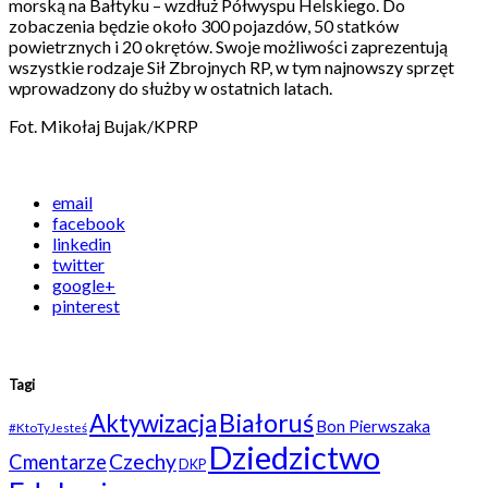
morską na Bałtyku – wzdłuż Półwyspu Helskiego. Do
zobaczenia będzie około 300 pojazdów, 50 statków
powietrznych i 20 okrętów. Swoje możliwości zaprezentują
wszystkie rodzaje Sił Zbrojnych RP, w tym najnowszy sprzęt
wprowadzony do służby w ostatnich latach.
Fot. Mikołaj Bujak/KPRP
email
facebook
linkedin
twitter
google+
pinterest
Tagi
Białoruś
Aktywizacja
Bon Pierwszaka
#KtoTyJesteś
Dziedzictwo
Czechy
Cmentarze
DKP