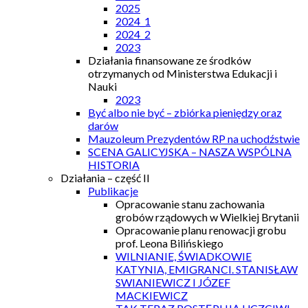
2025
2024_1
2024_2
2023
Działania finansowane ze środków
otrzymanych od Ministerstwa Edukacji i
Nauki
2023
Być albo nie być – zbiórka pieniędzy oraz
darów
Mauzoleum Prezydentów RP na uchodźstwie
SCENA GALICYJSKA – NASZA WSPÓLNA
HISTORIA
Działania – część II
Publikacje
Opracowanie stanu zachowania
grobów rządowych w Wielkiej Brytanii
Opracowanie planu renowacji grobu
prof. Leona Bilińskiego
WILNIANIE, ŚWIADKOWIE
KATYNIA, EMIGRANCI. STANISŁAW
SWIANIEWICZ I JÓZEF
MACKIEWICZ