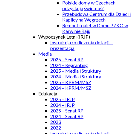
Polskie domy w Czechach
odzyskują świetność
Przebudowa Centrum dla Dzieci i
Kaplicy na Węgrzech
Remont toalet w Domu PZKO w
Karwinie Raju
Wypoczynek Letni (IRJP)
Instrukcja rozliczenia dotacji –
prezentacja
Media
2025 – Senat RP
2024 – Regranting
2025 – Media i Struktury
2024 – Media i Struktury
2025 – KPRM/MSZ
2024 – KPRM/MSZ
Edukacja
2025 – IRJP
2024 – IRJP
2025 – Senat RP
2024 – Senat RP
2023
2022
Instrukcja rozliczenia dotacji