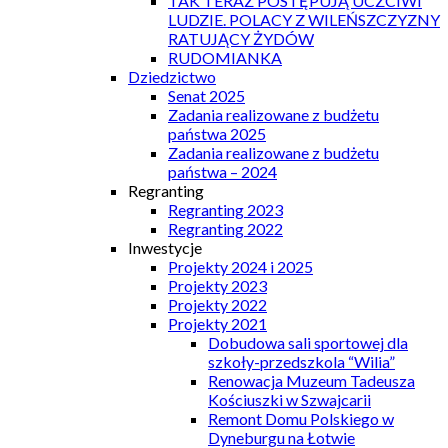
TAK TERAZ POSTĘPUJĄ UCZCIWI
LUDZIE. POLACY Z WILEŃSZCZYZNY
RATUJĄCY ŻYDÓW
RUDOMIANKA
Dziedzictwo
Senat 2025
Zadania realizowane z budżetu
państwa 2025
Zadania realizowane z budżetu
państwa – 2024
Regranting
Regranting 2023
Regranting 2022
Inwestycje
Projekty 2024 i 2025
Projekty 2023
Projekty 2022
Projekty 2021
Dobudowa sali sportowej dla
szkoły-przedszkola “Wilia”
Renowacja Muzeum Tadeusza
Kościuszki w Szwajcarii
Remont Domu Polskiego w
Dyneburgu na Łotwie