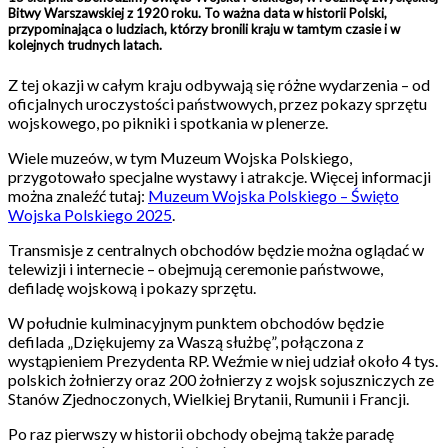
Bitwy Warszawskiej z 1920 roku. To ważna data w historii Polski,
przypominająca o ludziach, którzy bronili kraju w tamtym czasie i w
kolejnych trudnych latach.
Z tej okazji w całym kraju odbywają się różne wydarzenia – od
oficjalnych uroczystości państwowych, przez pokazy sprzętu
wojskowego, po pikniki i spotkania w plenerze.
Wiele muzeów, w tym Muzeum Wojska Polskiego,
przygotowało specjalne wystawy i atrakcje. Więcej informacji
można znaleźć tutaj:
Muzeum Wojska Polskiego – Święto
Wojska Polskiego 2025
.
Transmisje z centralnych obchodów będzie można oglądać w
telewizji i internecie – obejmują ceremonie państwowe,
defiladę wojskową i pokazy sprzętu.
W południe kulminacyjnym punktem obchodów będzie
defilada „Dziękujemy za Waszą służbę”, połączona z
wystąpieniem Prezydenta RP. Weźmie w niej udział około 4 tys.
polskich żołnierzy oraz 200 żołnierzy z wojsk sojuszniczych ze
Stanów Zjednoczonych, Wielkiej Brytanii, Rumunii i Francji.
Po raz pierwszy w historii obchody obejmą także paradę