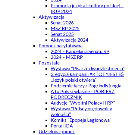
Promocja języka i kultury polskiej –
IRJP 2024
Aktywizacja
Senat 2026
MSZ RP 2025
Senat 2025
Aktywizacja 2024
Pomoc charytatywna
2024 – Kancelaria Senatu RP
2024 – MSZ RP
Pozostałe
Wystawa “Pisarze dwudziestolecia”
3. edycja kampanii #KTOTYJESTEŚ
„Język polski otwiera”
Podziemie łączy / Pogrindis jungia
A to Polski właśnie – POBIERZ
PODRECZNIK
Audycje “Wybitni Polacy II RP”
Wystawa “Polscy orędownicy
wolności”
Komiks “Epopeja Legionowa”
Portal IDA
Udzielona pomoc