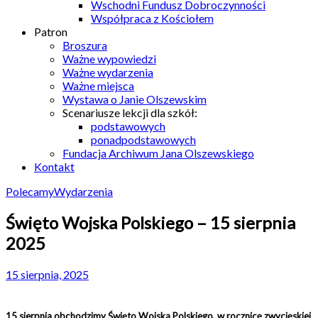
Wschodni Fundusz Dobroczynności
Współpraca z Kościołem
Patron
Broszura
Ważne wypowiedzi
Ważne wydarzenia
Ważne miejsca
Wystawa o Janie Olszewskim
Scenariusze lekcji dla szkół:
podstawowych
ponadpodstawowych
Fundacja Archiwum Jana Olszewskiego
Kontakt
Polecamy
Wydarzenia
Święto Wojska Polskiego – 15 sierpnia
2025
15 sierpnia, 2025
15 sierpnia obchodzimy Święto Wojska Polskiego, w rocznicę zwycięskiej