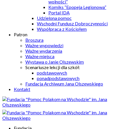
wolności”
Komiks “Epopeja Legionowa”
Portal IDA
Udzielona pomoc
Wschodni Fundusz Dobroczynności
Współpraca z Kościołem
Patron
Broszura
Ważne wypowiedzi
Ważne wydarzenia
Ważne miejsca
Wystawa o Janie Olszewskim
Scenariusze lekcji dla szkół:
podstawowych
ponadpodstawowych
Fundacja Archiwum Jana Olszewskiego
Kontakt
Fundacja