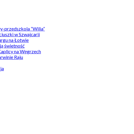
y-przedszkola “Wilia”
uszki w Szwajcarii
rgu na Łotwie
ą świetność
Kaplicy na Węgrzech
winie Raju
ja