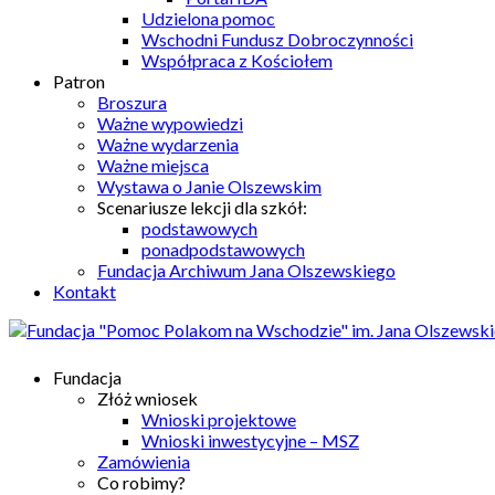
Udzielona pomoc
Wschodni Fundusz Dobroczynności
Współpraca z Kościołem
Patron
Broszura
Ważne wypowiedzi
Ważne wydarzenia
Ważne miejsca
Wystawa o Janie Olszewskim
Scenariusze lekcji dla szkół:
podstawowych
ponadpodstawowych
Fundacja Archiwum Jana Olszewskiego
Kontakt
Fundacja
Złóż wniosek
Wnioski projektowe
Wnioski inwestycyjne – MSZ
Zamówienia
Co robimy?