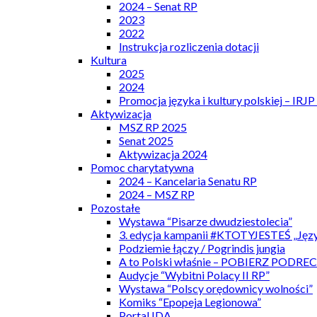
2024 – Senat RP
2023
2022
Instrukcja rozliczenia dotacji
Kultura
2025
2024
Promocja języka i kultury polskiej – IRJ
Aktywizacja
MSZ RP 2025
Senat 2025
Aktywizacja 2024
Pomoc charytatywna
2024 – Kancelaria Senatu RP
2024 – MSZ RP
Pozostałe
Wystawa “Pisarze dwudziestolecia”
3. edycja kampanii #KTOTYJESTEŚ „Języ
Podziemie łączy / Pogrindis jungia
A to Polski właśnie – POBIERZ PODRE
Audycje “Wybitni Polacy II RP”
Wystawa “Polscy orędownicy wolności”
Komiks “Epopeja Legionowa”
Portal IDA