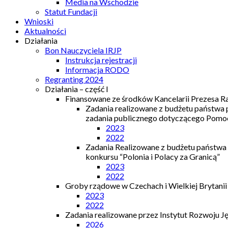
Media na Wschodzie
Statut Fundacji
Wnioski
Aktualności
Działania
Bon Nauczyciela IRJP
Instrukcja rejestracji
Informacja RODO
Regranting 2024
Działania – część I
Finansowane ze środków Kancelarii Prezesa R
Zadania realizowane z budżetu państwa
zadania publicznego dotyczącego Pomocy
2023
2022
Zadania Realizowane z budżetu państwa
konkursu “Polonia i Polacy za Granicą”
2023
2022
Groby rządowe w Czechach i Wielkiej Brytanii
2023
2022
Zadania realizowane przez Instytut Rozwoju J
2026