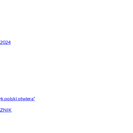
P 2024
k polski otwiera”
CZNIK