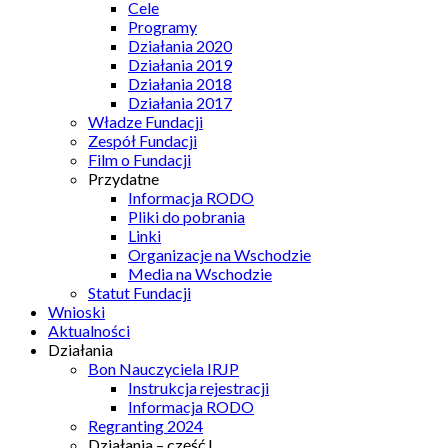
Cele
Programy
Działania 2020
Działania 2019
Działania 2018
Działania 2017
Władze Fundacji
Zespół Fundacji
Film o Fundacji
Przydatne
Informacja RODO
Pliki do pobrania
Linki
Organizacje na Wschodzie
Media na Wschodzie
Statut Fundacji
Wnioski
Aktualności
Działania
Bon Nauczyciela IRJP
Instrukcja rejestracji
Informacja RODO
Regranting 2024
Działania – część I