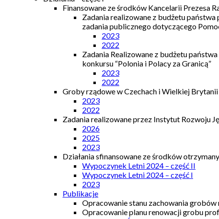
Finansowane ze środków Kancelarii Prezesa R
Zadania realizowane z budżetu państwa
zadania publicznego dotyczącego Pomocy
2023
2022
Zadania Realizowane z budżetu państwa
konkursu “Polonia i Polacy za Granicą”
2023
2022
Groby rządowe w Czechach i Wielkiej Brytanii
2023
2022
Zadania realizowane przez Instytut Rozwoju J
2026
2025
2023
Działania sfinansowane ze środków otrzymanyc
Wypoczynek Letni 2024 – część II
Wypoczynek Letni 2024 – część I
2023
Publikacje
Opracowanie stanu zachowania grobów r
Opracowanie planu renowacji grobu prof.