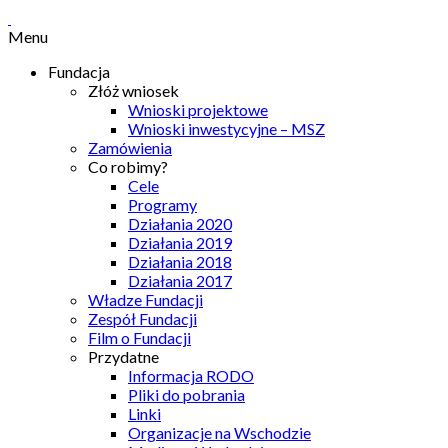
Menu
Fundacja
Złóż wniosek
Wnioski projektowe
Wnioski inwestycyjne – MSZ
Zamówienia
Co robimy?
Cele
Programy
Działania 2020
Działania 2019
Działania 2018
Działania 2017
Władze Fundacji
Zespół Fundacji
Film o Fundacji
Przydatne
Informacja RODO
Pliki do pobrania
Linki
Organizacje na Wschodzie