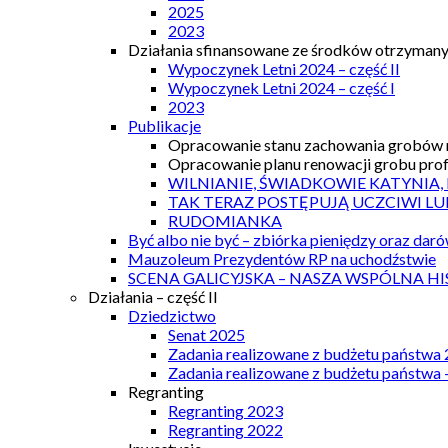
2025
2023
Działania sfinansowane ze środków otrzymanyc
Wypoczynek Letni 2024 – część II
Wypoczynek Letni 2024 – część I
2023
Publikacje
Opracowanie stanu zachowania grobów r
Opracowanie planu renowacji grobu prof.
WILNIANIE, ŚWIADKOWIE KATYNIA,
TAK TERAZ POSTĘPUJĄ UCZCIWI LU
RUDOMIANKA
Być albo nie być – zbiórka pieniędzy oraz dar
Mauzoleum Prezydentów RP na uchodźstwie
SCENA GALICYJSKA – NASZA WSPÓLNA HI
Działania – część II
Dziedzictwo
Senat 2025
Zadania realizowane z budżetu państwa
Zadania realizowane z budżetu państwa 
Regranting
Regranting 2023
Regranting 2022