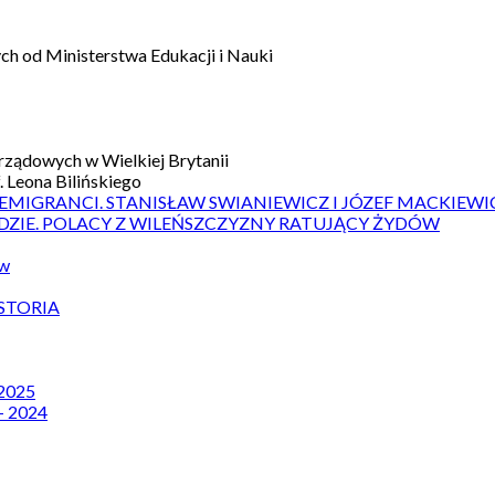
h od Ministerstwa Edukacji i Nauki
ządowych w Wielkiej Brytanii
 Leona Bilińskiego
 EMIGRANCI. STANISŁAW SWIANIEWICZ I JÓZEF MACKIEWI
DZIE. POLACY Z WILEŃSZCZYZNY RATUJĄCY ŻYDÓW
ów
STORIA
 2025
– 2024