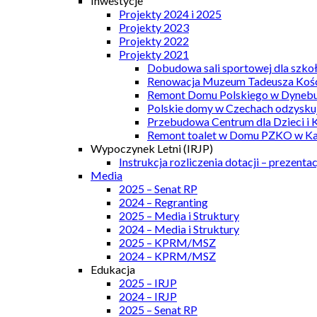
Inwestycje
Projekty 2024 i 2025
Projekty 2023
Projekty 2022
Projekty 2021
Dobudowa sali sportowej dla szkoł
Renowacja Muzeum Tadeusza Kości
Remont Domu Polskiego w Dynebu
Polskie domy w Czechach odzyskuj
Przebudowa Centrum dla Dzieci i 
Remont toalet w Domu PZKO w Kar
Wypoczynek Letni (IRJP)
Instrukcja rozliczenia dotacji – prezentac
Media
2025 – Senat RP
2024 – Regranting
2025 – Media i Struktury
2024 – Media i Struktury
2025 – KPRM/MSZ
2024 – KPRM/MSZ
Edukacja
2025 – IRJP
2024 – IRJP
2025 – Senat RP