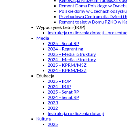
Renowacja Muzeum Tadeusza Kości
Remont Domu Polskiego w Dynebu
Polskie domy w Czechach odzyskuj
Przebudowa Centrum dla Dzieci i 
Remont toalet w Domu PZKO w Kar
Wypoczynek Letni (IRJP)
Instrukcja rozliczenia dotacji – prezentac
Media
2025 – Senat RP
2024 – Regranting
2025 – Media i Struktury
2024 – Media i Struktury
2025 – KPRM/MSZ
2024 – KPRM/MSZ
Edukacja
2025 – IRJP
2024 – IRJP
2025 – Senat RP
2024 – Senat RP
2023
2022
Instrukcja rozliczenia dotacji
Kultura
2025