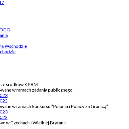
17
 RODO
ania
 na Wschodzie
chodzie
e ze środków KPRM
owane w ramach zadania publicznego
023
022
owane w ramach konkursu “Polonia i Polacy za Granicą”
023
022
e w Czechach i Wielkiej Brytanii