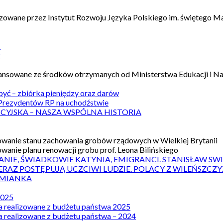
izowane przez Instytut Rozwoju Języka Polskiego im. świętego M
1
2
nansowane ze środków otrzymanych od Ministerstwa Edukacji i N
 być – zbiórka pieniędzy oraz darów
rezydentów RP na uchodźstwie
ICYJSKA – NASZA WSPÓLNA HISTORIA
wanie stanu zachowania grobów rządowych w Wielkiej Brytanii
wanie planu renowacji grobu prof. Leona Bilińskiego
ANIE, ŚWIADKOWIE KATYNIA, EMIGRANCI. STANISŁAW SW
ERAZ POSTĘPUJĄ UCZCIWI LUDZIE. POLACY Z WILEŃSZC
MIANKA
2025
a realizowane z budżetu państwa 2025
a realizowane z budżetu państwa – 2024