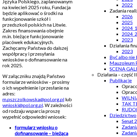
Języka Polskiego, zaplanowanym
2022
na kwiecień 2025 roku, Fundacja
Zadania real
będzie aplikować o środki na
2026
funkcjonowanie szkół i
2025
przedszkoli polskich na Litwie.
2024_
Zakres finansowania obejmie
2024_
m.in. bieżące funkcjonowanie
2023
placówek edukacyjnych.
Działania fi
Zachęcamy Państwa do dalszej
2023
współpracy i przesyłania
Być albo nie
wniosków o dofinansowanie na
Mauzoleum P
rok 2025.
SCENA GAL
Działania – część II
W załączniku znajdą Państwo
Publikacje
formularze wniosków – prosimy
Opraco
o ich wypełnienie i przesłanie na
Opraco
adres:
WILNI
m.pszczolkowska@pol.org.pl
lub
TAK T
wnioski@pol.org.pl
. W zależności
RUDO
od rodzaju wsparcia proszę
Dziedzictwo
wypełnić odpowiedni wniosek:
Senat 
Zadani
formularz wniosku o
Zadani
dofinansowanie – bieżąca