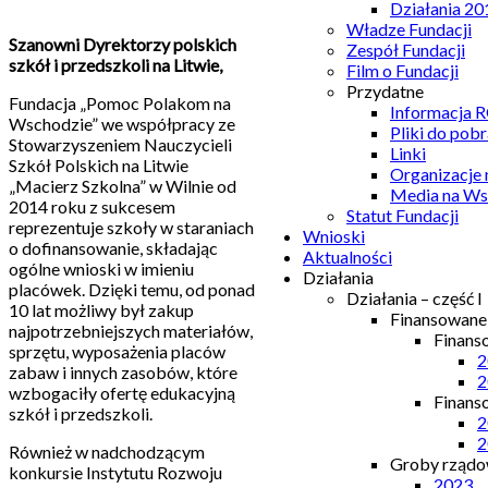
Działania 20
Władze Fundacji
Szanowni Dyrektorzy polskich
Zespół Fundacji
szkół i przedszkoli na Litwie,
Film o Fundacji
Przydatne
Fundacja „Pomoc Polakom na
Informacja
Wschodzie” we współpracy ze
Pliki do pobr
Stowarzyszeniem Nauczycieli
Linki
Szkół Polskich na Litwie
Organizacje
„Macierz Szkolna” w Wilnie od
Media na Ws
2014 roku z sukcesem
Statut Fundacji
reprezentuje szkoły w staraniach
Wnioski
o dofinansowanie, składając
Aktualności
ogólne wnioski w imieniu
Działania
placówek. Dzięki temu, od ponad
Działania – część I
10 lat możliwy był zakup
Finansowan
najpotrzebniejszych materiałów,
Finans
sprzętu, wyposażenia placów
2
zabaw i innych zasobów, które
2
wzbogaciły ofertę edukacyjną
Finans
szkół i przedszkoli.
2
2
Również w nadchodzącym
Groby rządow
konkursie Instytutu Rozwoju
2023