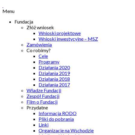
Menu
Fundacja
Złóż wniosek
Wnioski projektowe
Wnioski inwestycyjne – MSZ
Zamówienia
Co robimy?
Cele
Programy
Działania 2020
Działania 2019
Działania 2018
Działania 2017
Władze Fundacji
Zespół Fundacji
Film o Fundacji
Przydatne
Informacja RODO
Pliki do pobrania
Linki
Organizacje na Wschodzie