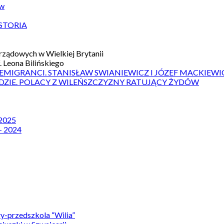
ów
STORIA
ządowych w Wielkiej Brytanii
 Leona Bilińskiego
 EMIGRANCI. STANISŁAW SWIANIEWICZ I JÓZEF MACKIEWI
DZIE. POLACY Z WILEŃSZCZYZNY RATUJĄCY ŻYDÓW
 2025
– 2024
y-przedszkola “Wilia”