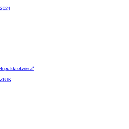
P 2024
k polski otwiera”
CZNIK