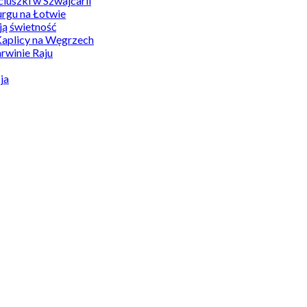
uszki w Szwajcarii
rgu na Łotwie
ą świetność
Kaplicy na Węgrzech
winie Raju
ja