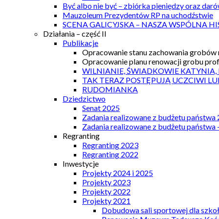
Być albo nie być – zbiórka pieniędzy oraz dar
Mauzoleum Prezydentów RP na uchodźstwie
SCENA GALICYJSKA – NASZA WSPÓLNA HI
Działania – część II
Publikacje
Opracowanie stanu zachowania grobów r
Opracowanie planu renowacji grobu prof.
WILNIANIE, ŚWIADKOWIE KATYNIA,
TAK TERAZ POSTĘPUJĄ UCZCIWI LU
RUDOMIANKA
Dziedzictwo
Senat 2025
Zadania realizowane z budżetu państwa
Zadania realizowane z budżetu państwa 
Regranting
Regranting 2023
Regranting 2022
Inwestycje
Projekty 2024 i 2025
Projekty 2023
Projekty 2022
Projekty 2021
Dobudowa sali sportowej dla szkoł