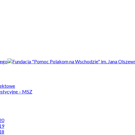
jektowe
estycyjne – MSZ
20
19
18