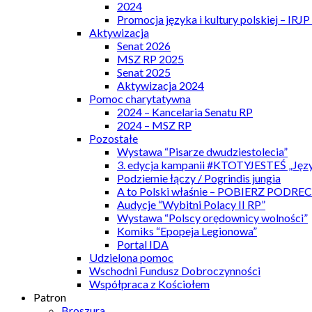
2024
Promocja języka i kultury polskiej – IRJ
Aktywizacja
Senat 2026
MSZ RP 2025
Senat 2025
Aktywizacja 2024
Pomoc charytatywna
2024 – Kancelaria Senatu RP
2024 – MSZ RP
Pozostałe
Wystawa “Pisarze dwudziestolecia”
3. edycja kampanii #KTOTYJESTEŚ „Języ
Podziemie łączy / Pogrindis jungia
A to Polski właśnie – POBIERZ PODRE
Audycje “Wybitni Polacy II RP”
Wystawa “Polscy orędownicy wolności”
Komiks “Epopeja Legionowa”
Portal IDA
Udzielona pomoc
Wschodni Fundusz Dobroczynności
Współpraca z Kościołem
Patron
Broszura