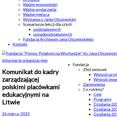
Ważne wypowiedzi
Ważne wydarzenia
Ważne miejsca
Wystawa o Janie Olszewskim
Scenariusze lekcji dla szkół:
podstawowych
ponadpodstawowych
Fundacja Archiwum Jana Olszewskiego
Kontakt
Informacje organizacyjne
Fundacja
Złóż wniosek
Komunikat do kadry
Wnioski pro
zarządzającej
Wnioski inw
Zamówienia
polskimi placówkami
Co robimy?
edukacyjnymi na
Cele
Programy
Litwie
Działania 20
Działania 20
26 marca, 2025
Działania 20