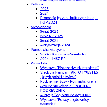
Kultura
2025
2024
Promocja języka i kultury polskiej –
IRJP 2024
Aktywizacja
Senat 2026
MSZ RP 2025
Senat 2025
Aktywizacja 2024
Pomoc charytatywna
2024 – Kancelaria Senatu RP
2024 – MSZ RP
Pozostałe
Wystawa “Pisarze dwudziestolecia”
3. edycja kampanii #KTOTYJESTEŚ
„Język polski otwiera”
Podziemie łączy / Pogrindis jungia
A to Polski właśnie – POBIERZ
PODRECZNIK
Audycje “Wybitni Polacy II RP”
Wystawa “Polscy orędownicy
wolności”