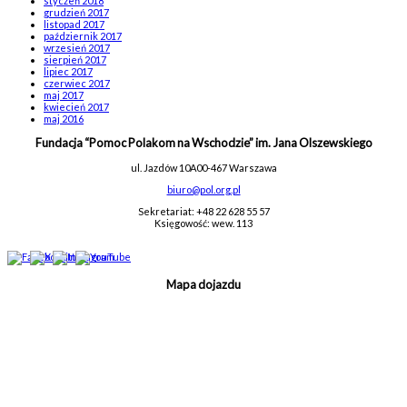
styczeń 2018
grudzień 2017
listopad 2017
październik 2017
wrzesień 2017
sierpień 2017
lipiec 2017
czerwiec 2017
maj 2017
kwiecień 2017
maj 2016
Fundacja “Pomoc Polakom na Wschodzie” im. Jana Olszewskiego
ul. Jazdów 10A
00-467 Warszawa
biuro@pol.org.pl
Sekretariat: +48 22 628 55 57
Księgowość: wew. 113
Mapa dojazdu