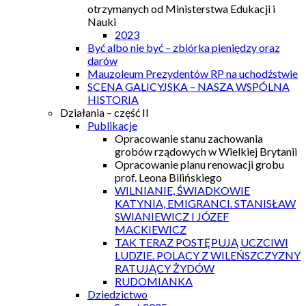
otrzymanych od Ministerstwa Edukacji i
Nauki
2023
Być albo nie być – zbiórka pieniędzy oraz
darów
Mauzoleum Prezydentów RP na uchodźstwie
SCENA GALICYJSKA – NASZA WSPÓLNA
HISTORIA
Działania – część II
Publikacje
Opracowanie stanu zachowania
grobów rządowych w Wielkiej Brytanii
Opracowanie planu renowacji grobu
prof. Leona Bilińskiego
WILNIANIE, ŚWIADKOWIE
KATYNIA, EMIGRANCI. STANISŁAW
SWIANIEWICZ I JÓZEF
MACKIEWICZ
TAK TERAZ POSTĘPUJĄ UCZCIWI
LUDZIE. POLACY Z WILEŃSZCZYZNY
RATUJĄCY ŻYDÓW
RUDOMIANKA
Dziedzictwo