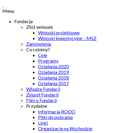
Menu
Fundacja
Złóż wniosek
Wnioski projektowe
Wnioski inwestycyjne – MSZ
Zamówienia
Co robimy?
Cele
Programy
Działania 2020
Działania 2019
Działania 2018
Działania 2017
Władze Fundacji
Zespół Fundacji
Film o Fundacji
Przydatne
Informacja RODO
Pliki do pobrania
Linki
Organizacje na Wschodzie