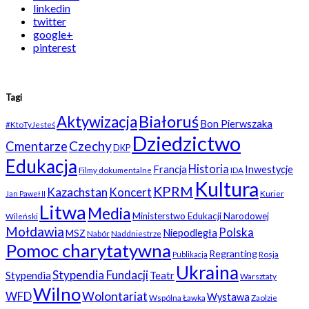
linkedin
twitter
google+
pinterest
Tagi
Białoruś
Aktywizacja
Bon Pierwszaka
#KtoTyJesteś
Dziedzictwo
Czechy
Cmentarze
DKP
Edukacja
Historia
Francja
Inwestycje
Filmy dokumentalne
IDA
Kultura
KPRM
Kazachstan
Koncert
Kurier
Jan Paweł II
Litwa
Media
Ministerstwo Edukacji Narodowej
Wileński
Mołdawia
Polska
Niepodległa
MSZ
Nabór
Naddniestrze
Pomoc charytatywna
Regranting
Rosja
Publikacja
Ukraina
Stypendia Fundacji
Stypendia
Teatr
Warsztaty
Wilno
WFD
Wolontariat
Wystawa
Wspólna Ławka
Zaolzie