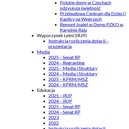
Polskie domy w Czechach
odzyskują świetność
Przebudowa Centrum dla Dzieci i
Kaplicy na Węgrzech
Remont toalet w Domu PZKO w
Karwinie Raju
Wypoczynek Letni (IRJP)
Instrukcja rozliczenia dotacji –
prezentacja
Media
2025 – Senat RP
2024 – Regranting
2025 – Media i Struktury
2024 – Media i Struktury
2025 – KPRM/MSZ
2024 – KPRM/MSZ
Edukacja
2025 – IRJP
2024 – IRJP
2025 – Senat RP
2024 – Senat RP
2023
2022
Instrukcja rozliczenia dotacji