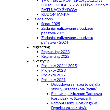
TAK TERAZ POSTĘPUJĄ UCZCIWI
LUDZIE. POLACY Z WILEŃSZCZYZNY
RATUJĄCY ŻYDÓW
RUDOMIANKA
Dziedzictwo
Senat 2025
Zadania realizowane z budżetu
państwa 2025
Zadania realizowane z budżetu
państwa – 2024
Regranting
Regranting 2023
Regranting 2022
Inwestycje
Projekty 2024 i 2025
Projekty 2023
Projekty 2022
Projekty 2021
Dobudowa sali sportowej dla
szkoły-przedszkola “Wilia”
Renowacja Muzeum Tadeusza
Kościuszki w Szwajcarii
Remont Domu Polskiego w
Dyneburgu na Łotwie