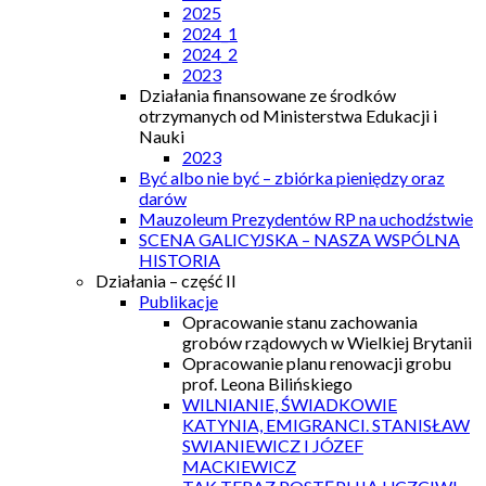
2025
2024_1
2024_2
2023
Działania finansowane ze środków
otrzymanych od Ministerstwa Edukacji i
Nauki
2023
Być albo nie być – zbiórka pieniędzy oraz
darów
Mauzoleum Prezydentów RP na uchodźstwie
SCENA GALICYJSKA – NASZA WSPÓLNA
HISTORIA
Działania – część II
Publikacje
Opracowanie stanu zachowania
grobów rządowych w Wielkiej Brytanii
Opracowanie planu renowacji grobu
prof. Leona Bilińskiego
WILNIANIE, ŚWIADKOWIE
KATYNIA, EMIGRANCI. STANISŁAW
SWIANIEWICZ I JÓZEF
MACKIEWICZ