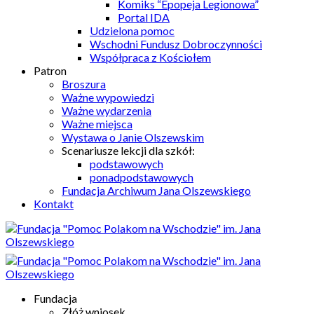
Komiks “Epopeja Legionowa”
Portal IDA
Udzielona pomoc
Wschodni Fundusz Dobroczynności
Współpraca z Kościołem
Patron
Broszura
Ważne wypowiedzi
Ważne wydarzenia
Ważne miejsca
Wystawa o Janie Olszewskim
Scenariusze lekcji dla szkół:
podstawowych
ponadpodstawowych
Fundacja Archiwum Jana Olszewskiego
Kontakt
Fundacja
Złóż wniosek