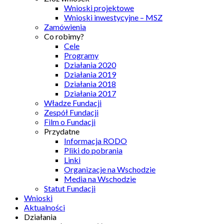
Wnioski projektowe
Wnioski inwestycyjne – MSZ
Zamówienia
Co robimy?
Cele
Programy
Działania 2020
Działania 2019
Działania 2018
Działania 2017
Władze Fundacji
Zespół Fundacji
Film o Fundacji
Przydatne
Informacja RODO
Pliki do pobrania
Linki
Organizacje na Wschodzie
Media na Wschodzie
Statut Fundacji
Wnioski
Aktualności
Działania