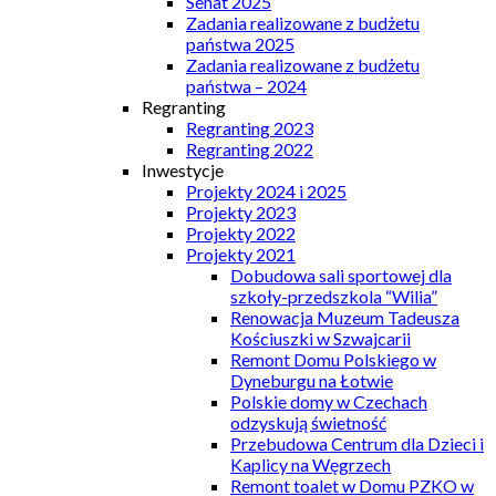
Senat 2025
Zadania realizowane z budżetu
państwa 2025
Zadania realizowane z budżetu
państwa – 2024
Regranting
Regranting 2023
Regranting 2022
Inwestycje
Projekty 2024 i 2025
Projekty 2023
Projekty 2022
Projekty 2021
Dobudowa sali sportowej dla
szkoły-przedszkola “Wilia”
Renowacja Muzeum Tadeusza
Kościuszki w Szwajcarii
Remont Domu Polskiego w
Dyneburgu na Łotwie
Polskie domy w Czechach
odzyskują świetność
Przebudowa Centrum dla Dzieci i
Kaplicy na Węgrzech
Remont toalet w Domu PZKO w