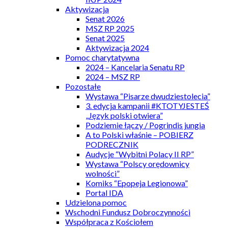
Aktywizacja
Senat 2026
MSZ RP 2025
Senat 2025
Aktywizacja 2024
Pomoc charytatywna
2024 – Kancelaria Senatu RP
2024 – MSZ RP
Pozostałe
Wystawa “Pisarze dwudziestolecia”
3. edycja kampanii #KTOTYJESTEŚ
„Język polski otwiera”
Podziemie łączy / Pogrindis jungia
A to Polski właśnie – POBIERZ
PODRECZNIK
Audycje “Wybitni Polacy II RP”
Wystawa “Polscy orędownicy
wolności”
Komiks “Epopeja Legionowa”
Portal IDA
Udzielona pomoc
Wschodni Fundusz Dobroczynności
Współpraca z Kościołem