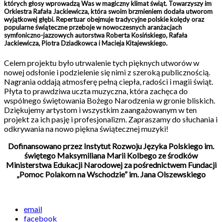
których głosy wprowadzą Was w magiczny klimat świąt. Towarzyszy im
Orkiestra Rafała Jackiewicza, która swoim brzmieniem dodała utworom
wyjątkowej głębi. Repertuar obejmuje tradycyjne polskie kolędy oraz
popularne świąteczne przeboje w nowoczesnych aranżacjach
symfoniczno-jazzowych autorstwa Roberta Kosińskiego, Rafała
Jackiewicza, Piotra Dziadkowca i Macieja Kitajewskiego.
Celem projektu było utrwalenie tych pięknych utworów w
nowej odsłonie i podzielenie się nimi z szeroką publicznością.
Nagrania oddają atmosferę pełną ciepła, radości i magii świąt.
Płyta to prawdziwa uczta muzyczna, która zachęca do
wspólnego świętowania Bożego Narodzenia w gronie bliskich.
Dziękujemy artystom i wszystkim zaangażowanym w ten
projekt za ich pasję i profesjonalizm. Zapraszamy do słuchania i
odkrywania na nowo piękna świątecznej muzyki!
Dofinansowano przez Instytut Rozwoju Języka Polskiego im.
świętego Maksymiliana Marii Kolbego ze środków
Ministerstwa Edukacji Narodowej za pośrednictwem Fundacji
„Pomoc Polakom na Wschodzie” im. Jana Olszewskiego
email
facebook