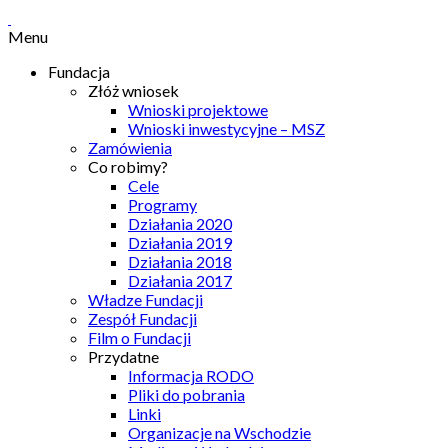
Menu
Fundacja
Złóż wniosek
Wnioski projektowe
Wnioski inwestycyjne – MSZ
Zamówienia
Co robimy?
Cele
Programy
Działania 2020
Działania 2019
Działania 2018
Działania 2017
Władze Fundacji
Zespół Fundacji
Film o Fundacji
Przydatne
Informacja RODO
Pliki do pobrania
Linki
Organizacje na Wschodzie