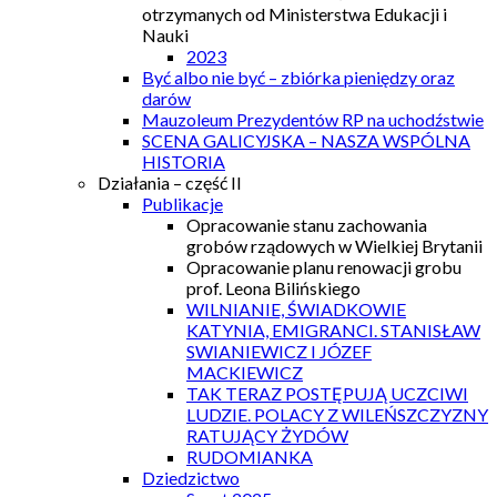
otrzymanych od Ministerstwa Edukacji i
Nauki
2023
Być albo nie być – zbiórka pieniędzy oraz
darów
Mauzoleum Prezydentów RP na uchodźstwie
SCENA GALICYJSKA – NASZA WSPÓLNA
HISTORIA
Działania – część II
Publikacje
Opracowanie stanu zachowania
grobów rządowych w Wielkiej Brytanii
Opracowanie planu renowacji grobu
prof. Leona Bilińskiego
WILNIANIE, ŚWIADKOWIE
KATYNIA, EMIGRANCI. STANISŁAW
SWIANIEWICZ I JÓZEF
MACKIEWICZ
TAK TERAZ POSTĘPUJĄ UCZCIWI
LUDZIE. POLACY Z WILEŃSZCZYZNY
RATUJĄCY ŻYDÓW
RUDOMIANKA
Dziedzictwo