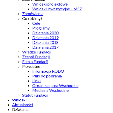
Wnioski projektowe
Wnioski inwestycyjne – MSZ
Zamówienia
Co robimy?
Cele
Programy
Działania 2020
Działania 2019
Działania 2018
Działania 2017
Władze Fundacji
Zespół Fundacji
Film o Fundacji
Przydatne
Informacja RODO
Pliki do pobrania
Linki
Organizacje na Wschodzie
Media na Wschodzie
Statut Fundacji
Wnioski
Aktualności
Działania