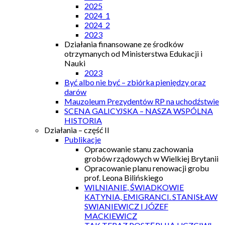
2025
2024_1
2024_2
2023
Działania finansowane ze środków
otrzymanych od Ministerstwa Edukacji i
Nauki
2023
Być albo nie być – zbiórka pieniędzy oraz
darów
Mauzoleum Prezydentów RP na uchodźstwie
SCENA GALICYJSKA – NASZA WSPÓLNA
HISTORIA
Działania – część II
Publikacje
Opracowanie stanu zachowania
grobów rządowych w Wielkiej Brytanii
Opracowanie planu renowacji grobu
prof. Leona Bilińskiego
WILNIANIE, ŚWIADKOWIE
KATYNIA, EMIGRANCI. STANISŁAW
SWIANIEWICZ I JÓZEF
MACKIEWICZ