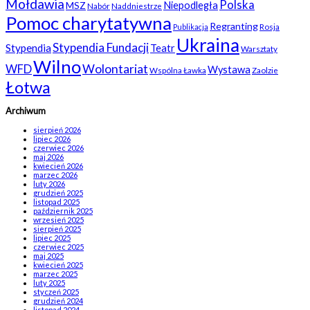
Mołdawia
Polska
Niepodległa
MSZ
Nabór
Naddniestrze
Pomoc charytatywna
Regranting
Rosja
Publikacja
Ukraina
Stypendia Fundacji
Stypendia
Teatr
Warsztaty
Wilno
WFD
Wolontariat
Wystawa
Wspólna Ławka
Zaolzie
Łotwa
Archiwum
sierpień 2026
lipiec 2026
czerwiec 2026
maj 2026
kwiecień 2026
marzec 2026
luty 2026
grudzień 2025
listopad 2025
październik 2025
wrzesień 2025
sierpień 2025
lipiec 2025
czerwiec 2025
maj 2025
kwiecień 2025
marzec 2025
luty 2025
styczeń 2025
grudzień 2024
listopad 2024