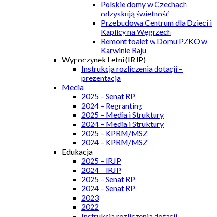
Polskie domy w Czechach
odzyskują świetność
Przebudowa Centrum dla Dzieci i
Kaplicy na Węgrzech
Remont toalet w Domu PZKO w
Karwinie Raju
Wypoczynek Letni (IRJP)
Instrukcja rozliczenia dotacji –
prezentacja
Media
2025 – Senat RP
2024 – Regranting
2025 – Media i Struktury
2024 – Media i Struktury
2025 – KPRM/MSZ
2024 – KPRM/MSZ
Edukacja
2025 – IRJP
2024 – IRJP
2025 – Senat RP
2024 – Senat RP
2023
2022
Instrukcja rozliczenia dotacji