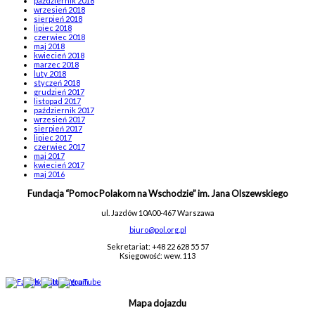
październik 2018
wrzesień 2018
sierpień 2018
lipiec 2018
czerwiec 2018
maj 2018
kwiecień 2018
marzec 2018
luty 2018
styczeń 2018
grudzień 2017
listopad 2017
październik 2017
wrzesień 2017
sierpień 2017
lipiec 2017
czerwiec 2017
maj 2017
kwiecień 2017
maj 2016
Fundacja “Pomoc Polakom na Wschodzie” im. Jana Olszewskiego
ul. Jazdów 10A
00-467 Warszawa
biuro@pol.org.pl
Sekretariat: +48 22 628 55 57
Księgowość: wew. 113
Mapa dojazdu