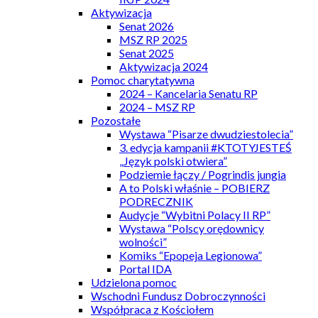
Aktywizacja
Senat 2026
MSZ RP 2025
Senat 2025
Aktywizacja 2024
Pomoc charytatywna
2024 – Kancelaria Senatu RP
2024 – MSZ RP
Pozostałe
Wystawa “Pisarze dwudziestolecia”
3. edycja kampanii #KTOTYJESTEŚ
„Język polski otwiera”
Podziemie łączy / Pogrindis jungia
A to Polski właśnie – POBIERZ
PODRECZNIK
Audycje “Wybitni Polacy II RP”
Wystawa “Polscy orędownicy
wolności”
Komiks “Epopeja Legionowa”
Portal IDA
Udzielona pomoc
Wschodni Fundusz Dobroczynności
Współpraca z Kościołem