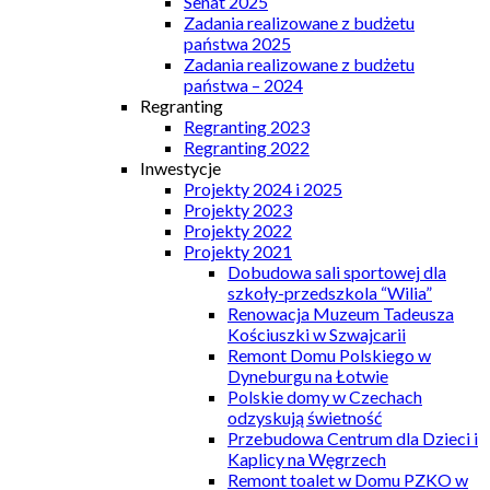
Senat 2025
Zadania realizowane z budżetu
państwa 2025
Zadania realizowane z budżetu
państwa – 2024
Regranting
Regranting 2023
Regranting 2022
Inwestycje
Projekty 2024 i 2025
Projekty 2023
Projekty 2022
Projekty 2021
Dobudowa sali sportowej dla
szkoły-przedszkola “Wilia”
Renowacja Muzeum Tadeusza
Kościuszki w Szwajcarii
Remont Domu Polskiego w
Dyneburgu na Łotwie
Polskie domy w Czechach
odzyskują świetność
Przebudowa Centrum dla Dzieci i
Kaplicy na Węgrzech
Remont toalet w Domu PZKO w