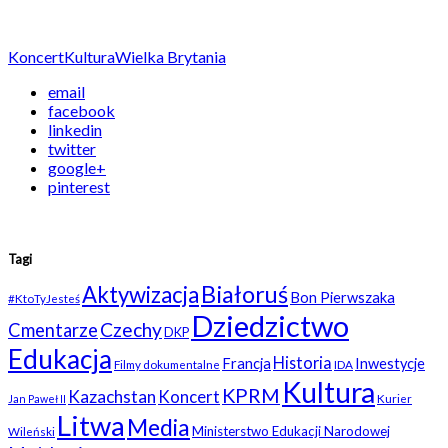
Koncert
Kultura
Wielka Brytania
email
facebook
linkedin
twitter
google+
pinterest
Tagi
Białoruś
Aktywizacja
Bon Pierwszaka
#KtoTyJesteś
Dziedzictwo
Czechy
Cmentarze
DKP
Edukacja
Historia
Francja
Inwestycje
Filmy dokumentalne
IDA
Kultura
KPRM
Kazachstan
Koncert
Kurier
Jan Paweł II
Litwa
Media
Ministerstwo Edukacji Narodowej
Wileński