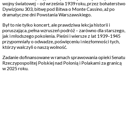
wojny światowej – od września 1939 roku, przez bohaterstwo
Dywizjonu 303, bitwę pod Bitwa o Monte Cassino, aż po
dramatyczne dni Powstania Warszawskiego.
Był to nie tylko koncert, ale prawdziwa lekcja historii i
poruszająca, pełna wzruszeń podróż – zarówno dla starszego,
jak i młodszego pokolenia. Pieśni i wiersze z lat 1939–1945
przypomniały o odwadze, poświęceniu i niezłomności tych,
którzy walczyli o naszą wolność.
Zadanie dofinansowane w ramach sprawowania opieki Senatu
Rzeczypospolitej Polskiej nad Polonią i Polakami za granicą
w 2025 roku.