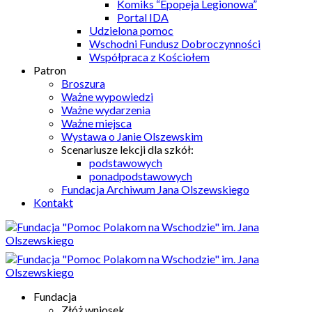
Komiks “Epopeja Legionowa”
Portal IDA
Udzielona pomoc
Wschodni Fundusz Dobroczynności
Współpraca z Kościołem
Patron
Broszura
Ważne wypowiedzi
Ważne wydarzenia
Ważne miejsca
Wystawa o Janie Olszewskim
Scenariusze lekcji dla szkół:
podstawowych
ponadpodstawowych
Fundacja Archiwum Jana Olszewskiego
Kontakt
Fundacja
Złóż wniosek