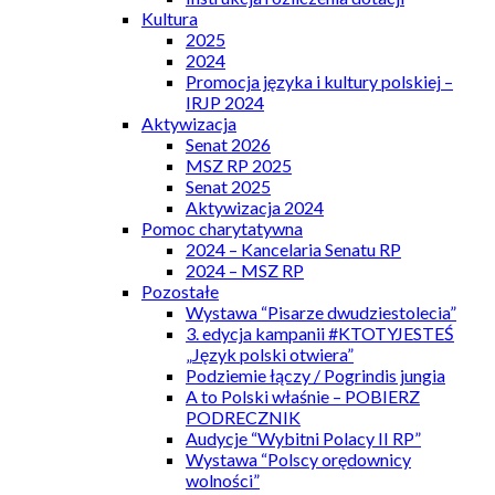
Kultura
2025
2024
Promocja języka i kultury polskiej –
IRJP 2024
Aktywizacja
Senat 2026
MSZ RP 2025
Senat 2025
Aktywizacja 2024
Pomoc charytatywna
2024 – Kancelaria Senatu RP
2024 – MSZ RP
Pozostałe
Wystawa “Pisarze dwudziestolecia”
3. edycja kampanii #KTOTYJESTEŚ
„Język polski otwiera”
Podziemie łączy / Pogrindis jungia
A to Polski właśnie – POBIERZ
PODRECZNIK
Audycje “Wybitni Polacy II RP”
Wystawa “Polscy orędownicy
wolności”