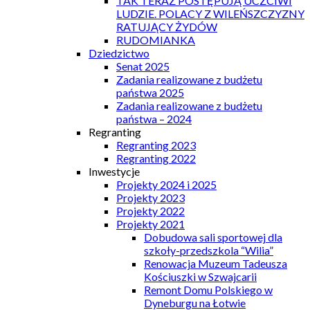
TAK TERAZ POSTĘPUJĄ UCZCIWI
LUDZIE. POLACY Z WILEŃSZCZYZNY
RATUJĄCY ŻYDÓW
RUDOMIANKA
Dziedzictwo
Senat 2025
Zadania realizowane z budżetu
państwa 2025
Zadania realizowane z budżetu
państwa – 2024
Regranting
Regranting 2023
Regranting 2022
Inwestycje
Projekty 2024 i 2025
Projekty 2023
Projekty 2022
Projekty 2021
Dobudowa sali sportowej dla
szkoły-przedszkola “Wilia”
Renowacja Muzeum Tadeusza
Kościuszki w Szwajcarii
Remont Domu Polskiego w
Dyneburgu na Łotwie