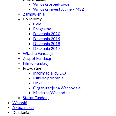
Wnioski projektowe
Wnioski inwestycyjne – MSZ
Zamówienia
Co robimy?
Cele
Programy
Działania 2020
Działania 2019
Działania 2018
Działania 2017
Władze Fundacji
Zespół Fundacji
Film o Fundacji
Przydatne
Informacja RODO
Pliki do pobrania
Linki
Organizacje na Wschodzie
Media na Wschodzie
Statut Fundacji
Wnioski
Aktualności
Działania