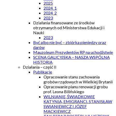
2025
2024_1
2024_2
2023
Działania finansowane ze środków
otrzymanych od Ministerstwa Edukacji i
Nauki
2023
Być albo nie być – zbiórka pieniędzy oraz
darów
Mauzoleum Prezydentów RP na uchodźstwie
SCENA GALICYJSKA – NASZA WSPÓLNA
HISTORIA
Działania – część II
Publikacje
Opracowanie stanu zachowania
grobów rządowych w Wielkiej Brytanii
Opracowanie planu renowacji grobu
prof. Leona Bilińskiego
WILNIANIE, ŚWIADKOWIE
KATYNIA, EMIGRANCI. STANISŁAW
SWIANIEWICZ I JÓZEF
MACKIEWICZ