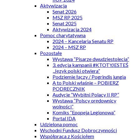
Aktywizacja
Senat 2026
MSZ RP 2025
Senat 2025
Aktywizacja 2024
Pomoc charytatywna
2024 – Kancelaria Senatu RP
2024 – MSZ RP
Pozostałe
Wystawa “Pisarze dwudziestolecia”
3. edycja kampanii #KTOTYJESTEŚ
„Język polski otwiera”
Podziemie łączy / Pogrindis jungia
A to Polski właśnie – POBIERZ
PODRECZNIK
Audycje “Wybitni Polacy II RP”
Wystawa “Polscy orędownicy
wolności”
Komiks “Epopeja Legionowa”
Portal IDA
Udzielona pomoc
Wschodni Fundusz Dobroczynności
Współpraca z Kościołem