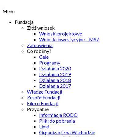
Menu
Fundacja
Złóż wniosek
Wnioski projektowe
Wnioski inwestycyjne – MSZ
Zamówienia
Co robimy?
Cele
Programy
Działania 2020
Działania 2019
Działania 2018
Działania 2017
Władze Fundacji
Zespół Fundacji
Film o Fundacji
Przydatne
Informacja RODO
Pliki do pobrania
Linki
Organizacje na Wschodzie