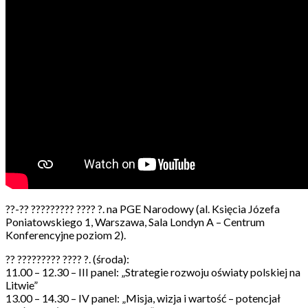
??-?? ????????? ???? ?. na PGE Narodowy (al. Księcia Józefa
Poniatowskiego 1, Warszawa, Sala Londyn A – Centrum
Konferencyjne poziom 2).
?? ????????? ???? ?. (środa):
11.00 – 12.30 – III panel: „Strategie rozwoju oświaty polskiej na
Litwie”
13.00 – 14.30 – IV panel: „Misja, wizja i wartość – potencjał