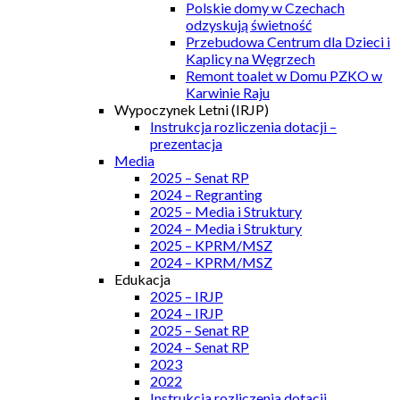
Polskie domy w Czechach
odzyskują świetność
Przebudowa Centrum dla Dzieci i
Kaplicy na Węgrzech
Remont toalet w Domu PZKO w
Karwinie Raju
Wypoczynek Letni (IRJP)
Instrukcja rozliczenia dotacji –
prezentacja
Media
2025 – Senat RP
2024 – Regranting
2025 – Media i Struktury
2024 – Media i Struktury
2025 – KPRM/MSZ
2024 – KPRM/MSZ
Edukacja
2025 – IRJP
2024 – IRJP
2025 – Senat RP
2024 – Senat RP
2023
2022
Instrukcja rozliczenia dotacji