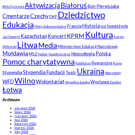
Białoruś
Aktywizacja
Bon Pierwszaka
#KtoTyJesteś
Dziedzictwo
Czechy
Cmentarze
DKP
Edukacja
Historia
Francja
Inwestycje
Filmy dokumentalne
IDA
Kultura
KPRM
Kazachstan
Koncert
Kurier
Jan Paweł II
Litwa
Media
Ministerstwo Edukacji Narodowej
Wileński
Mołdawia
Polska
Niepodległa
MSZ
Nabór
Naddniestrze
Pomoc charytatywna
Regranting
Rosja
Publikacja
Ukraina
Stypendia Fundacji
Stypendia
Teatr
Warsztaty
Wilno
WFD
Wolontariat
Wystawa
Wspólna Ławka
Zaolzie
Łotwa
Archiwum
sierpień 2026
lipiec 2026
czerwiec 2026
maj 2026
kwiecień 2026
marzec 2026
luty 2026