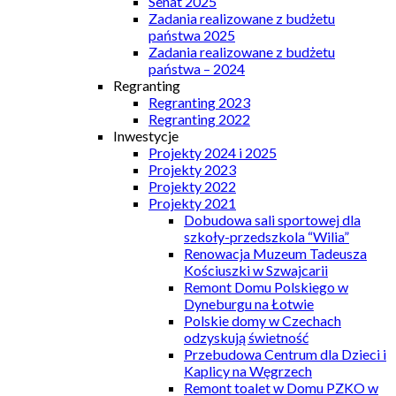
Senat 2025
Zadania realizowane z budżetu
państwa 2025
Zadania realizowane z budżetu
państwa – 2024
Regranting
Regranting 2023
Regranting 2022
Inwestycje
Projekty 2024 i 2025
Projekty 2023
Projekty 2022
Projekty 2021
Dobudowa sali sportowej dla
szkoły-przedszkola “Wilia”
Renowacja Muzeum Tadeusza
Kościuszki w Szwajcarii
Remont Domu Polskiego w
Dyneburgu na Łotwie
Polskie domy w Czechach
odzyskują świetność
Przebudowa Centrum dla Dzieci i
Kaplicy na Węgrzech
Remont toalet w Domu PZKO w