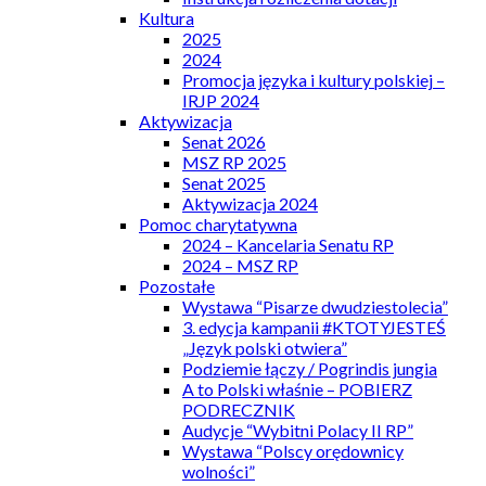
Kultura
2025
2024
Promocja języka i kultury polskiej –
IRJP 2024
Aktywizacja
Senat 2026
MSZ RP 2025
Senat 2025
Aktywizacja 2024
Pomoc charytatywna
2024 – Kancelaria Senatu RP
2024 – MSZ RP
Pozostałe
Wystawa “Pisarze dwudziestolecia”
3. edycja kampanii #KTOTYJESTEŚ
„Język polski otwiera”
Podziemie łączy / Pogrindis jungia
A to Polski właśnie – POBIERZ
PODRECZNIK
Audycje “Wybitni Polacy II RP”
Wystawa “Polscy orędownicy
wolności”