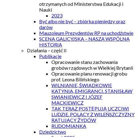
otrzymanych od Ministerstwa Edukacji i
Nauki
2023
Być albo nie być – zbiórka pieniędzy oraz
darów
Mauzoleum Prezydentów RP na uchodźstwie
SCENA GALICYJSKA – NASZA WSPÓLNA
HISTORIA
Działania – część II
Publikacje
Opracowanie stanu zachowania
grobów rządowych w Wielkiej Brytanii
Opracowanie planu renowacji grobu
prof. Leona Bilińskiego
WILNIANIE, ŚWIADKOWIE
KATYNIA, EMIGRANCI. STANISŁAW
SWIANIEWICZ I JÓZEF
MACKIEWICZ
TAK TERAZ POSTĘPUJĄ UCZCIWI
LUDZIE. POLACY Z WILEŃSZCZYZNY
RATUJĄCY ŻYDÓW
RUDOMIANKA
Dziedzictwo