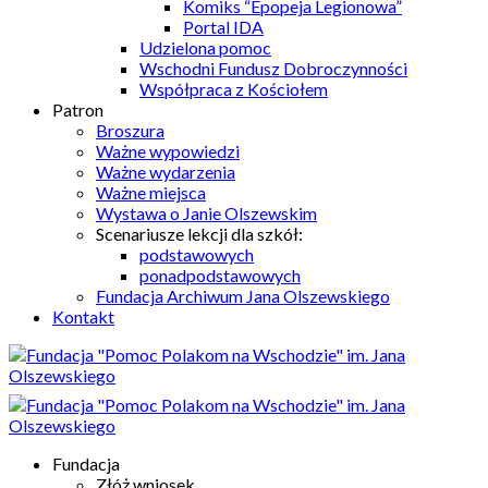
Komiks “Epopeja Legionowa”
Portal IDA
Udzielona pomoc
Wschodni Fundusz Dobroczynności
Współpraca z Kościołem
Patron
Broszura
Ważne wypowiedzi
Ważne wydarzenia
Ważne miejsca
Wystawa o Janie Olszewskim
Scenariusze lekcji dla szkół:
podstawowych
ponadpodstawowych
Fundacja Archiwum Jana Olszewskiego
Kontakt
Fundacja
Złóż wniosek