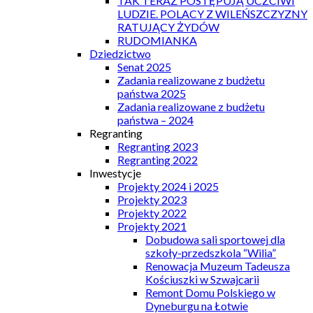
TAK TERAZ POSTĘPUJĄ UCZCIWI
LUDZIE. POLACY Z WILEŃSZCZYZNY
RATUJĄCY ŻYDÓW
RUDOMIANKA
Dziedzictwo
Senat 2025
Zadania realizowane z budżetu
państwa 2025
Zadania realizowane z budżetu
państwa – 2024
Regranting
Regranting 2023
Regranting 2022
Inwestycje
Projekty 2024 i 2025
Projekty 2023
Projekty 2022
Projekty 2021
Dobudowa sali sportowej dla
szkoły-przedszkola “Wilia”
Renowacja Muzeum Tadeusza
Kościuszki w Szwajcarii
Remont Domu Polskiego w
Dyneburgu na Łotwie