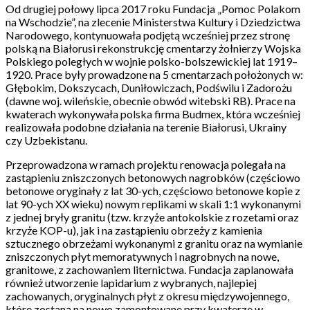
Od drugiej połowy lipca 2017 roku Fundacja „Pomoc Polakom
na Wschodzie”, na zlecenie Ministerstwa Kultury i Dziedzictwa
Narodowego, kontynuowała podjętą wcześniej przez stronę
polską na Białorusi rekonstrukcję cmentarzy żołnierzy Wojska
Polskiego poległych w wojnie polsko-bolszewickiej lat 1919–
1920. Prace były prowadzone na 5 cmentarzach położonych w:
Głębokim, Dokszycach, Duniłowiczach, Podświlu i Zadorożu
(dawne woj. wileńskie, obecnie obwód witebski RB). Prace na
kwaterach wykonywała polska firma Budmex, która wcześniej
realizowała podobne działania na terenie Białorusi, Ukrainy
czy Uzbekistanu.
Przeprowadzona w ramach projektu renowacja polegała na
zastąpieniu zniszczonych betonowych nagrobków (częściowo
betonowe oryginały z lat 30-ych, częściowo betonowe kopie z
lat 90-ych XX wieku) nowym replikami w skali 1:1 wykonanymi
z jednej bryły granitu (tzw. krzyże antokolskie z rozetami oraz
krzyże KOP-u), jak i na zastąpieniu obrzeży z kamienia
sztucznego obrzeżami wykonanymi z granitu oraz na wymianie
zniszczonych płyt memoratywnych i nagrobnych na nowe,
granitowe, z zachowaniem liternictwa. Fundacja zaplanowała
również utworzenie lapidarium z wybranych, najlepiej
zachowanych, oryginalnych płyt z okresu międzywojennego,
które zostaną na nowo zamontowane przy kwaterze w