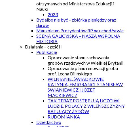
otrzymanych od Ministerstwa Edukacji i
Nauki
2023
Być albo nie być – zbiórka pieniędzy oraz
darów
Mauzoleum Prezydentów RP na uchodźstwie
SCENA GALICYJSKA – NASZA WSPÓLNA
HISTORIA
Działania – część II
Publikacje
Opracowanie stanu zachowania
grobów rządowych w Wielkiej Brytanii
Opracowanie planu renowacji grobu
prof. Leona Bilińskiego
WILNIANIE, ŚWIADKOWIE
KATYNIA, EMIGRANCI. STANISŁAW
SWIANIEWICZ I JÓZEF
MACKIEWICZ
TAK TERAZ POSTĘPUJĄ UCZCIWI
LUDZIE. POLACY Z WILEŃSZCZYZNY
RATUJĄCY ŻYDÓW
RUDOMIANKA
Dziedzictwo