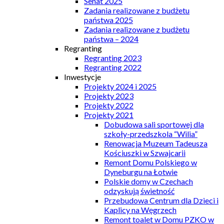
Senat 2025
Zadania realizowane z budżetu
państwa 2025
Zadania realizowane z budżetu
państwa – 2024
Regranting
Regranting 2023
Regranting 2022
Inwestycje
Projekty 2024 i 2025
Projekty 2023
Projekty 2022
Projekty 2021
Dobudowa sali sportowej dla
szkoły-przedszkola “Wilia”
Renowacja Muzeum Tadeusza
Kościuszki w Szwajcarii
Remont Domu Polskiego w
Dyneburgu na Łotwie
Polskie domy w Czechach
odzyskują świetność
Przebudowa Centrum dla Dzieci i
Kaplicy na Węgrzech
Remont toalet w Domu PZKO w