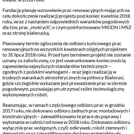
Fundacja planuje wznowienie prac renowacyjnych mających na
celu dokończenie realizacji projektu pod koniec kwietnia 2018
roku, wraz z nastaniem odpowiednich warunków pogodowych
dla tzw. prac „mokrych”, o czym poinformowano MKiDN i MSZ
oraz stronę białoruską.
Planowany termin zgłoszenia do odbioru końcowego prac
renowacyjnych na wszystkich kwaterach objętych projektem
to 31 lipca 2018 roku. Przed tym terminem projekt nie zostanie
uznany za zakończony, co jest uwarunkowane koniecznością
zapewnienia najwyższych standardów technicznych –
zgodnych z polskimi wymogami – oraz jego realizacją w
trudnych warunkach atmosferycznych na północy Białorusi,
gdzie szczególnie wskazane jest prowadzenie prac w okresie
pogodowym, pozwalającym utrzymać reżim technologiczny
wykonywanych robót.
Reasumując, w ramach częściowego odbioru prac w grudniu
2017 roku, nie dokonano odbioru żadnych prac montażowych i
konstrukcyjnych – zakwalifikowano te prace do poprawy i
wykonania w całości od nowa w 2018 roku. Dokonano odbioru
wyłącznie prac wstępnych, czyli: odkrywek, robót ziemnych i
demontaży oraz zakwalifikowano dostawy materiałów do