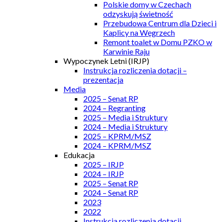
Polskie domy w Czechach
odzyskują świetność
Przebudowa Centrum dla Dzieci i
Kaplicy na Węgrzech
Remont toalet w Domu PZKO w
Karwinie Raju
Wypoczynek Letni (IRJP)
Instrukcja rozliczenia dotacji –
prezentacja
Media
2025 – Senat RP
2024 – Regranting
2025 – Media i Struktury
2024 – Media i Struktury
2025 – KPRM/MSZ
2024 – KPRM/MSZ
Edukacja
2025 – IRJP
2024 – IRJP
2025 – Senat RP
2024 – Senat RP
2023
2022
Instrukcja rozliczenia dotacji