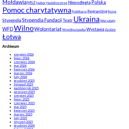
Mołdawia
Polska
Niepodległa
MSZ
Nabór
Naddniestrze
Pomoc charytatywna
Regranting
Rosja
Publikacja
Ukraina
Stypendia Fundacji
Stypendia
Teatr
Warsztaty
Wilno
WFD
Wolontariat
Wystawa
Wspólna Ławka
Zaolzie
Łotwa
Archiwum
sierpień 2026
lipiec 2026
czerwiec 2026
maj 2026
kwiecień 2026
marzec 2026
luty 2026
grudzień 2025
listopad 2025
październik 2025
wrzesień 2025
sierpień 2025
lipiec 2025
czerwiec 2025
maj 2025
kwiecień 2025
marzec 2025
luty 2025
styczeń 2025
grudzień 2024