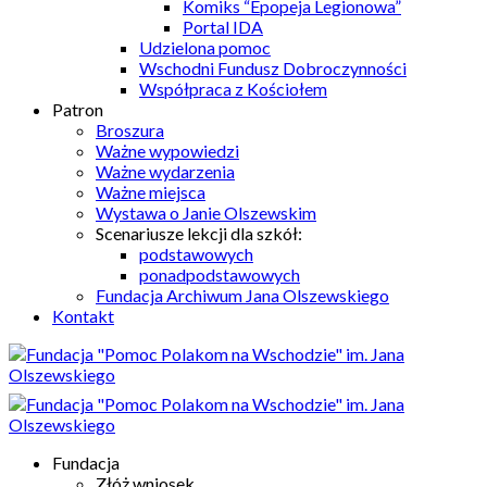
Komiks “Epopeja Legionowa”
Portal IDA
Udzielona pomoc
Wschodni Fundusz Dobroczynności
Współpraca z Kościołem
Patron
Broszura
Ważne wypowiedzi
Ważne wydarzenia
Ważne miejsca
Wystawa o Janie Olszewskim
Scenariusze lekcji dla szkół:
podstawowych
ponadpodstawowych
Fundacja Archiwum Jana Olszewskiego
Kontakt
Fundacja
Złóż wniosek