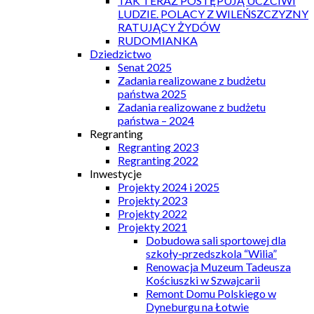
TAK TERAZ POSTĘPUJĄ UCZCIWI
LUDZIE. POLACY Z WILEŃSZCZYZNY
RATUJĄCY ŻYDÓW
RUDOMIANKA
Dziedzictwo
Senat 2025
Zadania realizowane z budżetu
państwa 2025
Zadania realizowane z budżetu
państwa – 2024
Regranting
Regranting 2023
Regranting 2022
Inwestycje
Projekty 2024 i 2025
Projekty 2023
Projekty 2022
Projekty 2021
Dobudowa sali sportowej dla
szkoły-przedszkola “Wilia”
Renowacja Muzeum Tadeusza
Kościuszki w Szwajcarii
Remont Domu Polskiego w
Dyneburgu na Łotwie