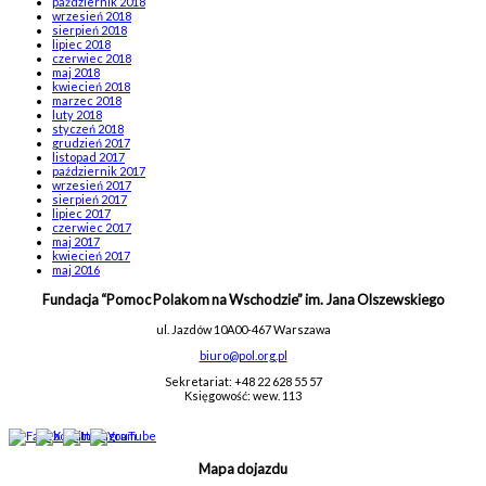
październik 2018
wrzesień 2018
sierpień 2018
lipiec 2018
czerwiec 2018
maj 2018
kwiecień 2018
marzec 2018
luty 2018
styczeń 2018
grudzień 2017
listopad 2017
październik 2017
wrzesień 2017
sierpień 2017
lipiec 2017
czerwiec 2017
maj 2017
kwiecień 2017
maj 2016
Fundacja “Pomoc Polakom na Wschodzie” im. Jana Olszewskiego
ul. Jazdów 10A
00-467 Warszawa
biuro@pol.org.pl
Sekretariat: +48 22 628 55 57
Księgowość: wew. 113
Mapa dojazdu