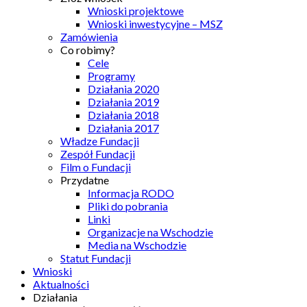
Wnioski projektowe
Wnioski inwestycyjne – MSZ
Zamówienia
Co robimy?
Cele
Programy
Działania 2020
Działania 2019
Działania 2018
Działania 2017
Władze Fundacji
Zespół Fundacji
Film o Fundacji
Przydatne
Informacja RODO
Pliki do pobrania
Linki
Organizacje na Wschodzie
Media na Wschodzie
Statut Fundacji
Wnioski
Aktualności
Działania