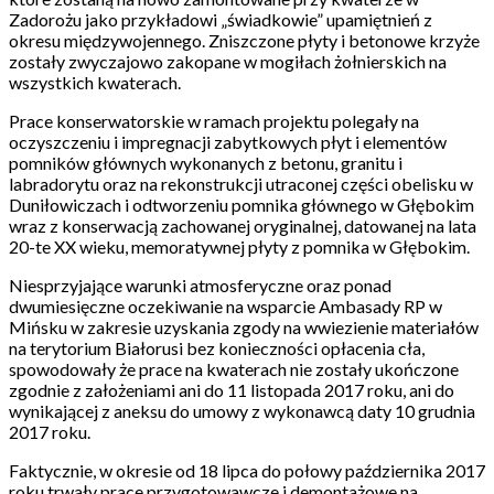
Zadorożu jako przykładowi „świadkowie” upamiętnień z
okresu międzywojennego. Zniszczone płyty i betonowe krzyże
zostały zwyczajowo zakopane w mogiłach żołnierskich na
wszystkich kwaterach.
Prace konserwatorskie w ramach projektu polegały na
oczyszczeniu i impregnacji zabytkowych płyt i elementów
pomników głównych wykonanych z betonu, granitu i
labradorytu oraz na rekonstrukcji utraconej części obelisku w
Duniłowiczach i odtworzeniu pomnika głównego w Głębokim
wraz z konserwacją zachowanej oryginalnej, datowanej na lata
20-te XX wieku, memoratywnej płyty z pomnika w Głębokim.
Niesprzyjające warunki atmosferyczne oraz ponad
dwumiesięczne oczekiwanie na wsparcie Ambasady RP w
Mińsku w zakresie uzyskania zgody na wwiezienie materiałów
na terytorium Białorusi bez konieczności opłacenia cła,
spowodowały że prace na kwaterach nie zostały ukończone
zgodnie z założeniami ani do 11 listopada 2017 roku, ani do
wynikającej z aneksu do umowy z wykonawcą daty 10 grudnia
2017 roku.
Faktycznie, w okresie od 18 lipca do połowy października 2017
roku trwały prace przygotowawcze i demontażowe na