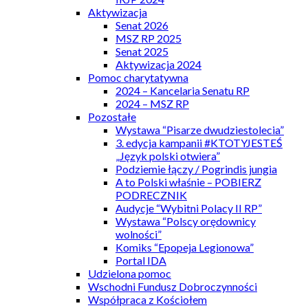
Aktywizacja
Senat 2026
MSZ RP 2025
Senat 2025
Aktywizacja 2024
Pomoc charytatywna
2024 – Kancelaria Senatu RP
2024 – MSZ RP
Pozostałe
Wystawa “Pisarze dwudziestolecia”
3. edycja kampanii #KTOTYJESTEŚ
„Język polski otwiera”
Podziemie łączy / Pogrindis jungia
A to Polski właśnie – POBIERZ
PODRECZNIK
Audycje “Wybitni Polacy II RP”
Wystawa “Polscy orędownicy
wolności”
Komiks “Epopeja Legionowa”
Portal IDA
Udzielona pomoc
Wschodni Fundusz Dobroczynności
Współpraca z Kościołem