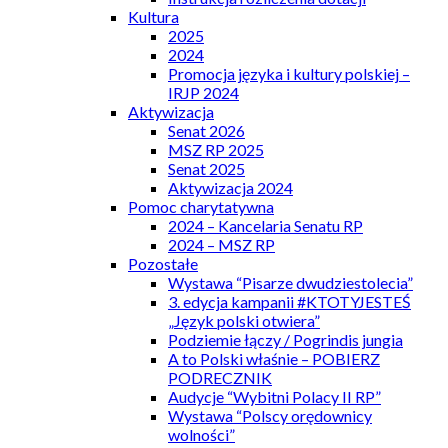
Kultura
2025
2024
Promocja języka i kultury polskiej –
IRJP 2024
Aktywizacja
Senat 2026
MSZ RP 2025
Senat 2025
Aktywizacja 2024
Pomoc charytatywna
2024 – Kancelaria Senatu RP
2024 – MSZ RP
Pozostałe
Wystawa “Pisarze dwudziestolecia”
3. edycja kampanii #KTOTYJESTEŚ
„Język polski otwiera”
Podziemie łączy / Pogrindis jungia
A to Polski właśnie – POBIERZ
PODRECZNIK
Audycje “Wybitni Polacy II RP”
Wystawa “Polscy orędownicy
wolności”