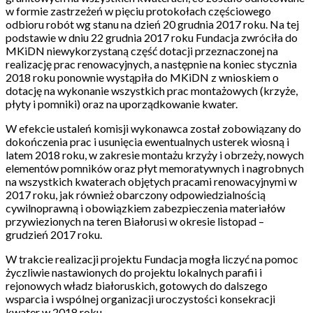
w formie zastrzeżeń w pięciu protokołach częściowego
odbioru robót wg stanu na dzień 20 grudnia 2017 roku. Na tej
podstawie w dniu 22 grudnia 2017 roku Fundacja zwróciła do
MKiDN niewykorzystaną część dotacji przeznaczonej na
realizację prac renowacyjnych, a następnie na koniec stycznia
2018 roku ponownie wystąpiła do MKiDN z wnioskiem o
dotację na wykonanie wszystkich prac montażowych (krzyże,
płyty i pomniki) oraz na uporządkowanie kwater.
W efekcie ustaleń komisji wykonawca został zobowiązany do
dokończenia prac i usunięcia ewentualnych usterek wiosną i
latem 2018 roku, w zakresie montażu krzyży i obrzeży, nowych
elementów pomników oraz płyt memoratywnych i nagrobnych
na wszystkich kwaterach objętych pracami renowacyjnymi w
2017 roku, jak również obarczony odpowiedzialnością
cywilnoprawną i obowiązkiem zabezpieczenia materiałów
przywiezionych na teren Białorusi w okresie listopad –
grudzień 2017 roku.
W trakcie realizacji projektu Fundacja mogła liczyć na pomoc
życzliwie nastawionych do projektu lokalnych parafii i
rejonowych władz białoruskich, gotowych do dalszego
wsparcia i wspólnej organizacji uroczystości konsekracji
kwater w 2018 roku.