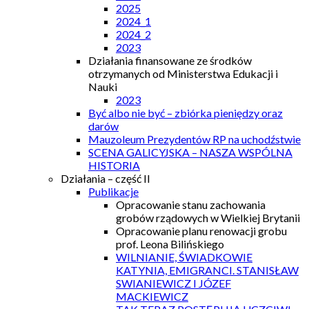
2025
2024_1
2024_2
2023
Działania finansowane ze środków
otrzymanych od Ministerstwa Edukacji i
Nauki
2023
Być albo nie być – zbiórka pieniędzy oraz
darów
Mauzoleum Prezydentów RP na uchodźstwie
SCENA GALICYJSKA – NASZA WSPÓLNA
HISTORIA
Działania – część II
Publikacje
Opracowanie stanu zachowania
grobów rządowych w Wielkiej Brytanii
Opracowanie planu renowacji grobu
prof. Leona Bilińskiego
WILNIANIE, ŚWIADKOWIE
KATYNIA, EMIGRANCI. STANISŁAW
SWIANIEWICZ I JÓZEF
MACKIEWICZ