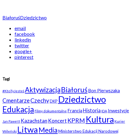
Białoruś
Dziedzictwo
email
facebook
linkedin
twitter
google+
pinterest
Tagi
Białoruś
Aktywizacja
Bon Pierwszaka
#KtoTyJesteś
Dziedzictwo
Czechy
Cmentarze
DKP
Edukacja
Historia
Francja
Inwestycje
Filmy dokumentalne
IDA
Kultura
KPRM
Kazachstan
Koncert
Kurier
Jan Paweł II
Litwa
Media
Ministerstwo Edukacji Narodowej
Wileński