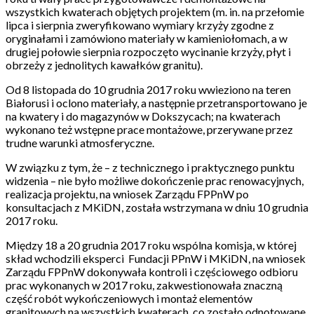
wszystkich kwaterach objętych projektem (m. in. na przełomie
lipca i sierpnia zweryfikowano wymiary krzyży zgodne z
oryginałami i zamówiono materiały w kamieniołomach, a w
drugiej połowie sierpnia rozpoczęto wycinanie krzyży, płyt i
obrzeży z jednolitych kawałków granitu).
Od 8 listopada do 10 grudnia 2017 roku wwieziono na teren
Białorusi i oclono materiały, a następnie przetransportowano je
na kwatery i do magazynów w Dokszycach; na kwaterach
wykonano też wstępne prace montażowe, przerywane przez
trudne warunki atmosferyczne.
W związku z tym, że – z technicznego i praktycznego punktu
widzenia – nie było możliwe dokończenie prac renowacyjnych,
realizacja projektu, na wniosek Zarządu FPPnW po
konsultacjach z MKiDN, została wstrzymana w dniu 10 grudnia
2017 roku.
Między 18 a 20 grudnia 2017 roku wspólna komisja, w której
skład wchodzili eksperci Fundacji PPnW i MKiDN, na wniosek
Zarządu FPPnW dokonywała kontroli i częściowego odbioru
prac wykonanych w 2017 roku, zakwestionowała znaczną
część robót wykończeniowych i montaż elementów
granitowych na wszystkich kwaterach, co zostało odnotowane