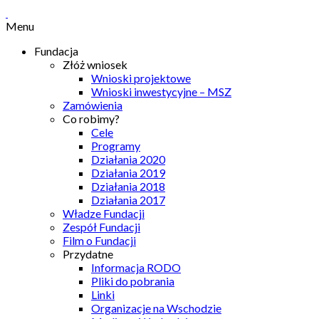
Menu
Fundacja
Złóż wniosek
Wnioski projektowe
Wnioski inwestycyjne – MSZ
Zamówienia
Co robimy?
Cele
Programy
Działania 2020
Działania 2019
Działania 2018
Działania 2017
Władze Fundacji
Zespół Fundacji
Film o Fundacji
Przydatne
Informacja RODO
Pliki do pobrania
Linki
Organizacje na Wschodzie