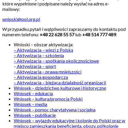
które wypełnione i podpisane należy wysłać na adres e-
mailowy:
wnioski@pol.org.pl
W przypadku pytań i wątpliwości zapraszamy do kontaktu pod
numerem telefonu:
+48 22 628 55 57
lub
+48 514 777 489
.
Wnioski – obszar aktywizacja:
– Aktywizacja – więzi z Polską
– Aktywizacja – szkolenia
– Aktywizacja – spotkania okolicznościowe
–
Aktywizacja – sport
– Aktywizacja – prawa mniejszości
– Aktywizacja gospodarcza
– Aktywizacja – bieżąca działalność organizacji
Wniosek – dziedzictwo kulturowe i historyczne
Wniosek – edukacja
Wniosek – kultura/promocja Polski
Wniosek – media
Wniosek – pomoc charytatywna i socjalna
Wniosek – publikacje
Wniosek – wyjazdy edukacyjne i kolonie do Polski oraz w
miejscu zamieszkania beneficjenta, obozy, półkolonie