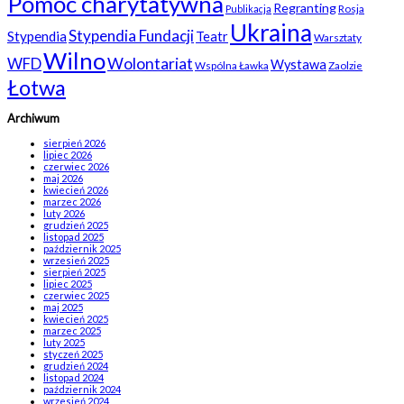
Pomoc charytatywna
Regranting
Rosja
Publikacja
Ukraina
Stypendia Fundacji
Stypendia
Teatr
Warsztaty
Wilno
WFD
Wolontariat
Wystawa
Wspólna Ławka
Zaolzie
Łotwa
Archiwum
sierpień 2026
lipiec 2026
czerwiec 2026
maj 2026
kwiecień 2026
marzec 2026
luty 2026
grudzień 2025
listopad 2025
październik 2025
wrzesień 2025
sierpień 2025
lipiec 2025
czerwiec 2025
maj 2025
kwiecień 2025
marzec 2025
luty 2025
styczeń 2025
grudzień 2024
listopad 2024
październik 2024
wrzesień 2024