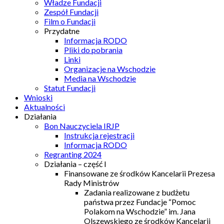
Władze Fundacji
Zespół Fundacji
Film o Fundacji
Przydatne
Informacja RODO
Pliki do pobrania
Linki
Organizacje na Wschodzie
Media na Wschodzie
Statut Fundacji
Wnioski
Aktualności
Działania
Bon Nauczyciela IRJP
Instrukcja rejestracji
Informacja RODO
Regranting 2024
Działania – część I
Finansowane ze środków Kancelarii Prezesa
Rady Ministrów
Zadania realizowane z budżetu
państwa przez Fundacje “Pomoc
Polakom na Wschodzie” im. Jana
Olszewskiego ze środków Kancelarii