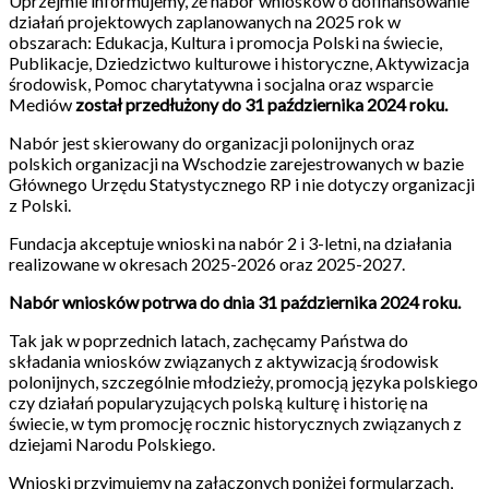
Uprzejmie informujemy, że nabór wniosków o dofinansowanie
działań projektowych zaplanowanych na 2025 rok w
obszarach: Edukacja, Kultura i promocja Polski na świecie,
Publikacje, Dziedzictwo kulturowe i historyczne, Aktywizacja
środowisk, Pomoc charytatywna i socjalna oraz wsparcie
Mediów
został przedłużony do 31 października 2024 roku.
Nabór jest skierowany do organizacji polonijnych oraz
polskich organizacji na Wschodzie zarejestrowanych w bazie
Głównego Urzędu Statystycznego RP i nie dotyczy organizacji
z Polski.
Fundacja akceptuje wnioski na nabór 2 i 3-letni, na działania
realizowane w okresach 2025-2026 oraz 2025-2027.
Nabór wniosków potrwa do dnia 31 października 2024 roku.
Tak jak w poprzednich latach, zachęcamy Państwa do
składania wniosków związanych z aktywizacją środowisk
polonijnych, szczególnie młodzieży, promocją języka polskiego
czy działań popularyzujących polską kulturę i historię na
świecie, w tym promocję rocznic historycznych związanych z
dziejami Narodu Polskiego.
Wnioski przyjmujemy na załączonych poniżej formularzach,