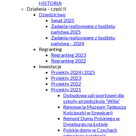
HISTORIA
Działania – część II
Dziedzictwo
Senat 2025
Zadania realizowane z budżetu
państwa 2025
Zadania realizowane z budżetu
państwa – 2024
Regranting
Regranting 2023
Regranting 2022
Inwestycje
Projekty 2024 i 2025
Projekty 2023
Projekty 2022
Projekty 2021
Dobudowa sali sportowej dla
szkoły-przedszkola “Wilia”
Renowacja Muzeum Tadeusza
Kościuszki w Szwajcarii
Remont Domu Polskiego w
Dyneburgu na Łotwie
Polskie domy w Czechach
odzyskują świetność