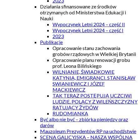
2023
Działania sfinansowane ze środków
otrzymanych od Ministerstwa Edukacji i
Nauki
Wypoczynek Letni 2024 – część II
Wypoczynek Letni 2024 – część I
2023
Publikacje
Opracowanie stanu zachowania
grobów rządowych w Wielkiej Brytanii
Opracowanie planu renowacji grobu
prof. Leona Bilińskiego
WILNIANIE, ŚWIADKOWIE
KATYNIA, EMIGRANCI. STANISŁAW
SWIANIEWICZ I JÓZEF
MACKIEWICZ
TAK TERAZ POSTĘPUJĄ UCZCIWI
LUDZIE. POLACY Z WILEŃSZCZYZNY
RATUJĄCY ŻYDÓW
RUDOMIANKA
Być albo nie być – zbiórka pieniędzy oraz
darów
Mauzoleum Prezydentów RP na uchodźstwie
SCENA GALICYJSKA – NASZA WSPÓLNA