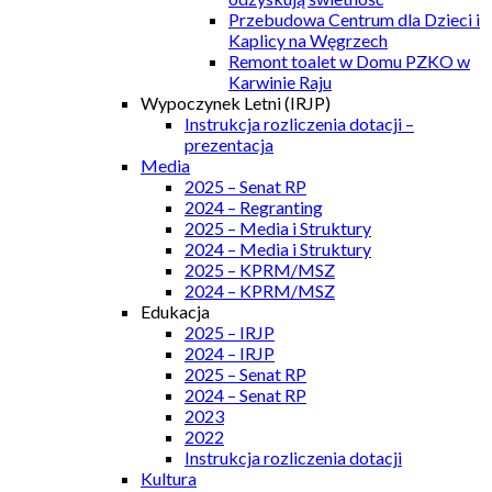
Przebudowa Centrum dla Dzieci i
Kaplicy na Węgrzech
Remont toalet w Domu PZKO w
Karwinie Raju
Wypoczynek Letni (IRJP)
Instrukcja rozliczenia dotacji –
prezentacja
Media
2025 – Senat RP
2024 – Regranting
2025 – Media i Struktury
2024 – Media i Struktury
2025 – KPRM/MSZ
2024 – KPRM/MSZ
Edukacja
2025 – IRJP
2024 – IRJP
2025 – Senat RP
2024 – Senat RP
2023
2022
Instrukcja rozliczenia dotacji
Kultura