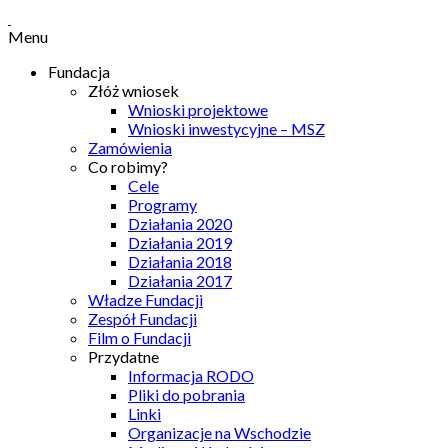
Menu
Fundacja
Złóż wniosek
Wnioski projektowe
Wnioski inwestycyjne – MSZ
Zamówienia
Co robimy?
Cele
Programy
Działania 2020
Działania 2019
Działania 2018
Działania 2017
Władze Fundacji
Zespół Fundacji
Film o Fundacji
Przydatne
Informacja RODO
Pliki do pobrania
Linki
Organizacje na Wschodzie