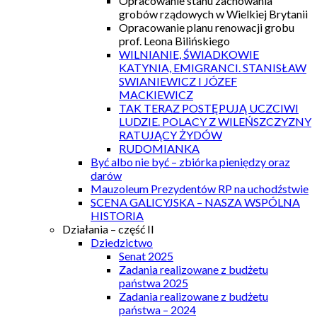
Opracowanie stanu zachowania
grobów rządowych w Wielkiej Brytanii
Opracowanie planu renowacji grobu
prof. Leona Bilińskiego
WILNIANIE, ŚWIADKOWIE
KATYNIA, EMIGRANCI. STANISŁAW
SWIANIEWICZ I JÓZEF
MACKIEWICZ
TAK TERAZ POSTĘPUJĄ UCZCIWI
LUDZIE. POLACY Z WILEŃSZCZYZNY
RATUJĄCY ŻYDÓW
RUDOMIANKA
Być albo nie być – zbiórka pieniędzy oraz
darów
Mauzoleum Prezydentów RP na uchodźstwie
SCENA GALICYJSKA – NASZA WSPÓLNA
HISTORIA
Działania – część II
Dziedzictwo
Senat 2025
Zadania realizowane z budżetu
państwa 2025
Zadania realizowane z budżetu
państwa – 2024