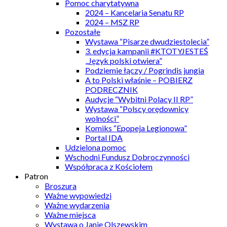
Pomoc charytatywna
2024 – Kancelaria Senatu RP
2024 – MSZ RP
Pozostałe
Wystawa “Pisarze dwudziestolecia”
3. edycja kampanii #KTOTYJESTEŚ
„Język polski otwiera”
Podziemie łączy / Pogrindis jungia
A to Polski właśnie – POBIERZ
PODRECZNIK
Audycje “Wybitni Polacy II RP”
Wystawa “Polscy orędownicy
wolności”
Komiks “Epopeja Legionowa”
Portal IDA
Udzielona pomoc
Wschodni Fundusz Dobroczynności
Współpraca z Kościołem
Patron
Broszura
Ważne wypowiedzi
Ważne wydarzenia
Ważne miejsca
Wystawa o Janie Olszewskim