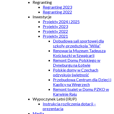
Regranting
Regranting 2023
Regranting 2022
Inwestycje
Projekty 2024 i 2025
Projekty 2023
Projekty 2022
Projekty 2021
Dobudowa sali sportowej dla
szkoły-przedszkola “Wilia”
Renowacja Muzeum Tadeusza
Kościuszki w Szwajcarii
Remont Domu Polskiego w
Dyneburgu na Łotwie
Polskie domy w Czechach
odzyskują świetność
Przebudowa Centrum dla Dzieci i
Kaplicy na Węgrzech
Remont toalet w Domu PZKO w
Karwinie Raju
Wypoczynek Letni (IRJP)
Instrukcja rozliczenia dotacji –
prezentacja
Media