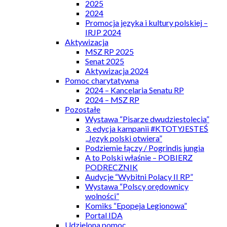
2025
2024
Promocja języka i kultury polskiej –
IRJP 2024
Aktywizacja
MSZ RP 2025
Senat 2025
Aktywizacja 2024
Pomoc charytatywna
2024 – Kancelaria Senatu RP
2024 – MSZ RP
Pozostałe
Wystawa “Pisarze dwudziestolecia”
3. edycja kampanii #KTOTYJESTEŚ
„Język polski otwiera”
Podziemie łączy / Pogrindis jungia
A to Polski właśnie – POBIERZ
PODRECZNIK
Audycje “Wybitni Polacy II RP”
Wystawa “Polscy orędownicy
wolności”
Komiks “Epopeja Legionowa”
Portal IDA
Udzielona pomoc