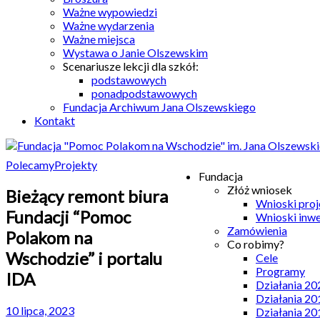
Ważne wypowiedzi
Ważne wydarzenia
Ważne miejsca
Wystawa o Janie Olszewskim
Scenariusze lekcji dla szkół:
podstawowych
ponadpodstawowych
Fundacja Archiwum Jana Olszewskiego
Kontakt
Polecamy
Projekty
Fundacja
Złóż wniosek
Bieżący remont biura
Wnioski pro
Fundacji “Pomoc
Wnioski inw
Zamówienia
Polakom na
Co robimy?
Wschodzie” i portalu
Cele
Programy
IDA
Działania 20
Działania 20
10 lipca, 2023
Działania 20