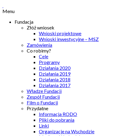
Menu
Fundacja
Złóż wniosek
Wnioski projektowe
Wnioski inwestycyjne – MSZ
Zamówienia
Co robimy?
Cele
Programy
Działania 2020
Działania 2019
Działania 2018
Działania 2017
Władze Fundacji
Zespół Fundacji
Film o Fundacji
Przydatne
Informacja RODO
Pliki do pobrania
Linki
Organizacje na Wschodzie