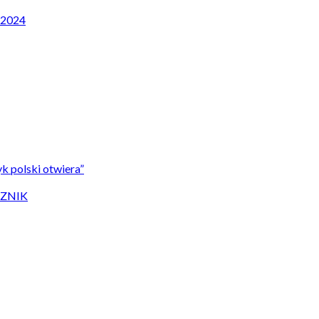
P 2024
k polski otwiera”
CZNIK