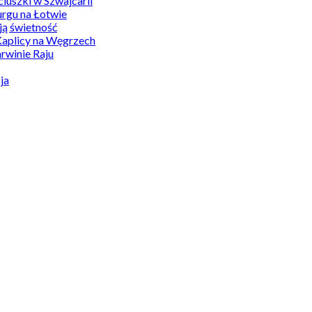
uszki w Szwajcarii
rgu na Łotwie
ą świetność
Kaplicy na Węgrzech
winie Raju
ja