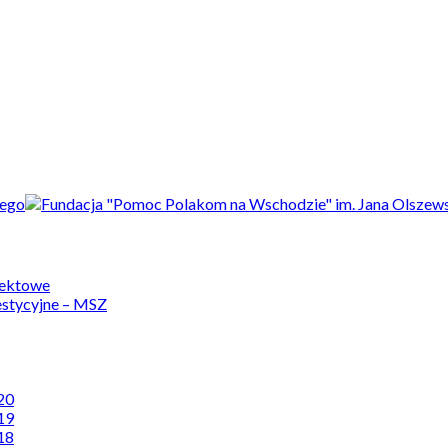
jektowe
estycyjne – MSZ
20
19
18