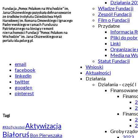
Działania 20
Władze Fundacji
Fundacja „Pomoc Polakom na Wschodzie” im.
Jana Olszewskiego pozyskała dofinansowanie
Zespół Fundacji
ze środków Instytutu Dziedzictwa Myśli
Film o Fundacji
Narodowej im. Romana Dmowskiego i Ignacego
Paderewskiego w ramach Funduszu
Przydatne
Patriotycznego na bieżący remont
Informacja
nieruchomości Fundacji “Pomoc Polakom na
Wschodzie” im. Jana Olszewskiego oraz
Pliki do pobr
portalu ida.pol.org.pl.
Linki
Organizacje
Media na Ws
Statut Fundacji
email
Wnioski
facebook
Aktualności
linkedin
Działania
twitter
Działania – część I
google+
Finansowan
pinterest
Finans
2
2
Finans
Tagi
2
Aktywizacja
2
#KtoTyJesteś
Groby rządow
Białoruś
Bon Pierwszaka
2023