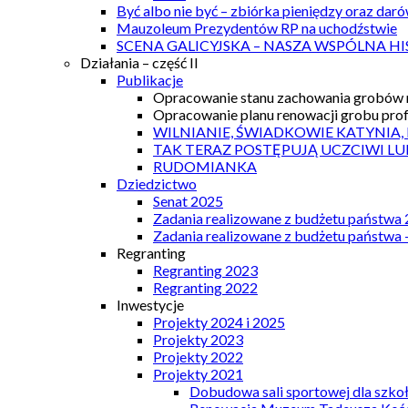
Być albo nie być – zbiórka pieniędzy oraz dar
Mauzoleum Prezydentów RP na uchodźstwie
SCENA GALICYJSKA – NASZA WSPÓLNA HI
Działania – część II
Publikacje
Opracowanie stanu zachowania grobów r
Opracowanie planu renowacji grobu prof.
WILNIANIE, ŚWIADKOWIE KATYNIA,
TAK TERAZ POSTĘPUJĄ UCZCIWI LU
RUDOMIANKA
Dziedzictwo
Senat 2025
Zadania realizowane z budżetu państwa
Zadania realizowane z budżetu państwa 
Regranting
Regranting 2023
Regranting 2022
Inwestycje
Projekty 2024 i 2025
Projekty 2023
Projekty 2022
Projekty 2021
Dobudowa sali sportowej dla szkoł