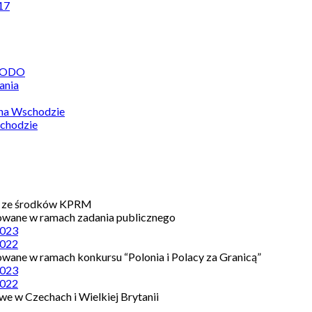
17
 RODO
ania
 na Wschodzie
chodzie
e ze środków KPRM
owane w ramach zadania publicznego
023
022
owane w ramach konkursu “Polonia i Polacy za Granicą”
023
022
e w Czechach i Wielkiej Brytanii