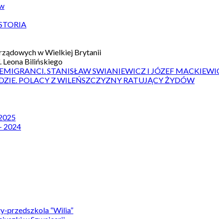
ów
STORIA
ządowych w Wielkiej Brytanii
 Leona Bilińskiego
 EMIGRANCI. STANISŁAW SWIANIEWICZ I JÓZEF MACKIEWI
DZIE. POLACY Z WILEŃSZCZYZNY RATUJĄCY ŻYDÓW
 2025
– 2024
y-przedszkola “Wilia”