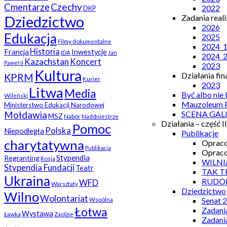
Czechy
Cmentarze
2022
DKP
Zadania real
Dziedzictwo
2026
Edukacja
2025
Filmy dokumentalne
2024_
Historia
Francja
Inwestycje
IDA
Jan
2024_
Kazachstan
Koncert
Paweł II
2023
Kultura
Działania fi
KPRM
Kurier
2023
Litwa
Media
Być albo nie
Wileński
Mauzoleum P
Ministerstwo Edukacji Narodowej
SCENA GAL
Mołdawia
MSZ
Nabór
Naddniestrze
Działania – część II
Pomoc
Polska
Niepodległa
Publikacje
charytatywna
Opraco
Publikacja
Opraco
Stypendia
Regranting
Rosja
WILNI
Stypendia Fundacji
Teatr
TAK T
Ukraina
RUDO
WFD
Warsztaty
Dziedzictwo
Wilno
Wolontariat
Senat 
Wspólna
Łotwa
Zadani
Wystawa
Ławka
Zaolzie
Zadani