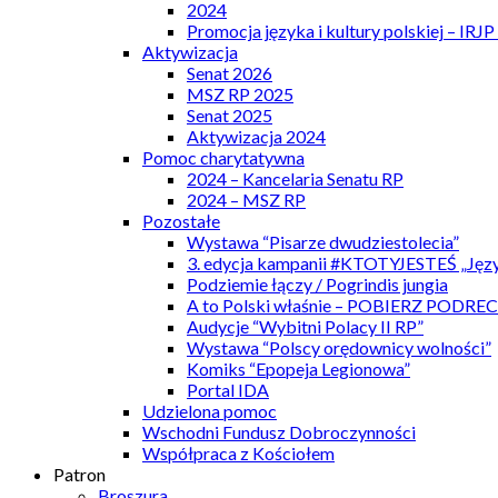
2024
Promocja języka i kultury polskiej – IRJ
Aktywizacja
Senat 2026
MSZ RP 2025
Senat 2025
Aktywizacja 2024
Pomoc charytatywna
2024 – Kancelaria Senatu RP
2024 – MSZ RP
Pozostałe
Wystawa “Pisarze dwudziestolecia”
3. edycja kampanii #KTOTYJESTEŚ „Języ
Podziemie łączy / Pogrindis jungia
A to Polski właśnie – POBIERZ PODRE
Audycje “Wybitni Polacy II RP”
Wystawa “Polscy orędownicy wolności”
Komiks “Epopeja Legionowa”
Portal IDA
Udzielona pomoc
Wschodni Fundusz Dobroczynności
Współpraca z Kościołem
Patron
Broszura