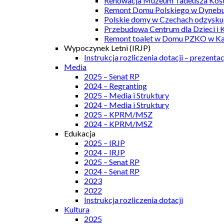
Renowacja Muzeum Tadeusza Kości
Remont Domu Polskiego w Dynebu
Polskie domy w Czechach odzyskuj
Przebudowa Centrum dla Dzieci i 
Remont toalet w Domu PZKO w Kar
Wypoczynek Letni (IRJP)
Instrukcja rozliczenia dotacji – prezentac
Media
2025 – Senat RP
2024 – Regranting
2025 – Media i Struktury
2024 – Media i Struktury
2025 – KPRM/MSZ
2024 – KPRM/MSZ
Edukacja
2025 – IRJP
2024 – IRJP
2025 – Senat RP
2024 – Senat RP
2023
2022
Instrukcja rozliczenia dotacji
Kultura
2025