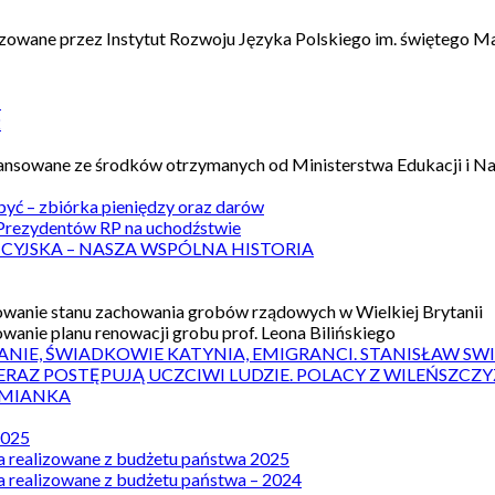
izowane przez Instytut Rozwoju Języka Polskiego im. świętego M
1
2
nansowane ze środków otrzymanych od Ministerstwa Edukacji i N
 być – zbiórka pieniędzy oraz darów
rezydentów RP na uchodźstwie
ICYJSKA – NASZA WSPÓLNA HISTORIA
wanie stanu zachowania grobów rządowych w Wielkiej Brytanii
wanie planu renowacji grobu prof. Leona Bilińskiego
ANIE, ŚWIADKOWIE KATYNIA, EMIGRANCI. STANISŁAW SW
ERAZ POSTĘPUJĄ UCZCIWI LUDZIE. POLACY Z WILEŃSZC
MIANKA
2025
a realizowane z budżetu państwa 2025
a realizowane z budżetu państwa – 2024