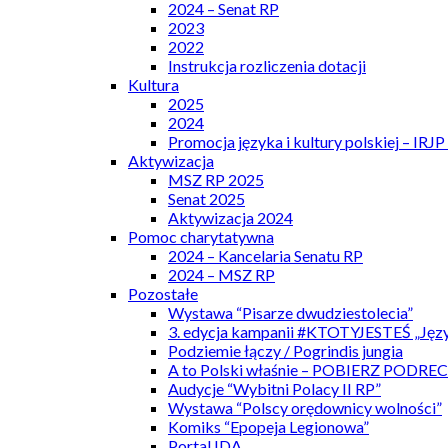
2024 – Senat RP
2023
2022
Instrukcja rozliczenia dotacji
Kultura
2025
2024
Promocja języka i kultury polskiej – IRJ
Aktywizacja
MSZ RP 2025
Senat 2025
Aktywizacja 2024
Pomoc charytatywna
2024 – Kancelaria Senatu RP
2024 – MSZ RP
Pozostałe
Wystawa “Pisarze dwudziestolecia”
3. edycja kampanii #KTOTYJESTEŚ „Języ
Podziemie łączy / Pogrindis jungia
A to Polski właśnie – POBIERZ PODRE
Audycje “Wybitni Polacy II RP”
Wystawa “Polscy orędownicy wolności”
Komiks “Epopeja Legionowa”
Portal IDA