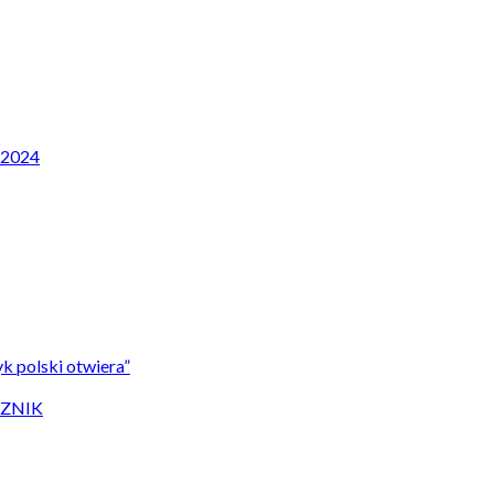
P 2024
k polski otwiera”
CZNIK