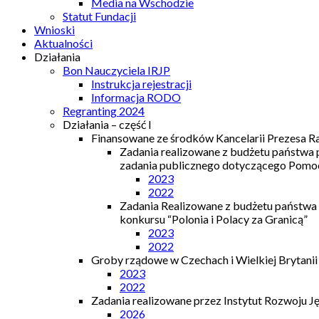
Media na Wschodzie
Statut Fundacji
Wnioski
Aktualności
Działania
Bon Nauczyciela IRJP
Instrukcja rejestracji
Informacja RODO
Regranting 2024
Działania – część I
Finansowane ze środków Kancelarii Prezesa R
Zadania realizowane z budżetu państwa
zadania publicznego dotyczącego Pomocy
2023
2022
Zadania Realizowane z budżetu państwa
konkursu “Polonia i Polacy za Granicą”
2023
2022
Groby rządowe w Czechach i Wielkiej Brytanii
2023
2022
Zadania realizowane przez Instytut Rozwoju J
2026