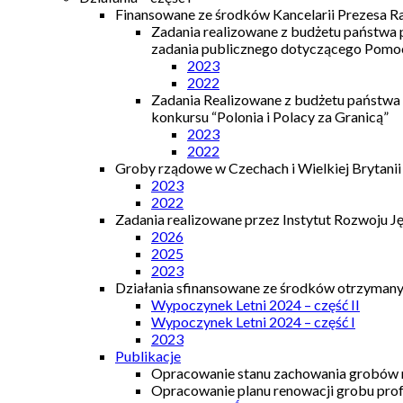
Finansowane ze środków Kancelarii Prezesa R
Zadania realizowane z budżetu państwa
zadania publicznego dotyczącego Pomocy
2023
2022
Zadania Realizowane z budżetu państwa
konkursu “Polonia i Polacy za Granicą”
2023
2022
Groby rządowe w Czechach i Wielkiej Brytanii
2023
2022
Zadania realizowane przez Instytut Rozwoju J
2026
2025
2023
Działania sfinansowane ze środków otrzymanyc
Wypoczynek Letni 2024 – część II
Wypoczynek Letni 2024 – część I
2023
Publikacje
Opracowanie stanu zachowania grobów r
Opracowanie planu renowacji grobu prof.