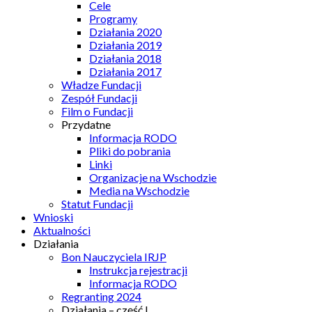
Cele
Programy
Działania 2020
Działania 2019
Działania 2018
Działania 2017
Władze Fundacji
Zespół Fundacji
Film o Fundacji
Przydatne
Informacja RODO
Pliki do pobrania
Linki
Organizacje na Wschodzie
Media na Wschodzie
Statut Fundacji
Wnioski
Aktualności
Działania
Bon Nauczyciela IRJP
Instrukcja rejestracji
Informacja RODO
Regranting 2024
Działania – część I