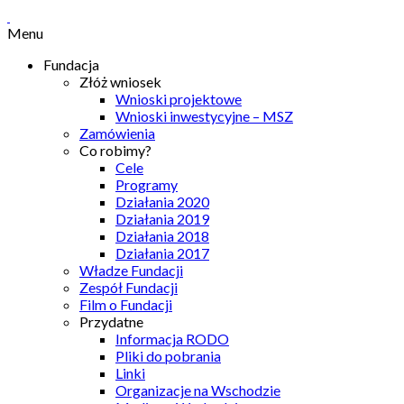
Menu
Fundacja
Złóż wniosek
Wnioski projektowe
Wnioski inwestycyjne – MSZ
Zamówienia
Co robimy?
Cele
Programy
Działania 2020
Działania 2019
Działania 2018
Działania 2017
Władze Fundacji
Zespół Fundacji
Film o Fundacji
Przydatne
Informacja RODO
Pliki do pobrania
Linki
Organizacje na Wschodzie