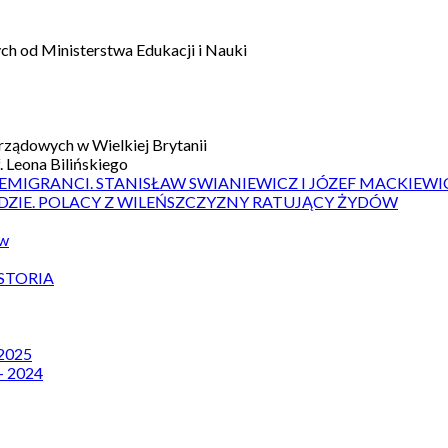
h od Ministerstwa Edukacji i Nauki
ządowych w Wielkiej Brytanii
 Leona Bilińskiego
 EMIGRANCI. STANISŁAW SWIANIEWICZ I JÓZEF MACKIEWI
DZIE. POLACY Z WILEŃSZCZYZNY RATUJĄCY ŻYDÓW
ów
STORIA
 2025
– 2024