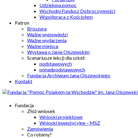
Udzielona pomoc
Wschodni Fundusz Dobroczynności
Współpraca z Kościołem
Patron
Broszura
Ważne wypowiedzi
Ważne wydarzenia
Ważne miejsca
Wystawa o Janie Olszewskim
Scenariusze lekcji dla szkół:
podstawowych
ponadpodstawowych
Fundacja Archiwum Jana Olszewskiego
Kontakt
Fundacja
Złóż wniosek
Wnioski projektowe
Wnioski inwestycyjne – MSZ
Zamówienia
Co robimy?