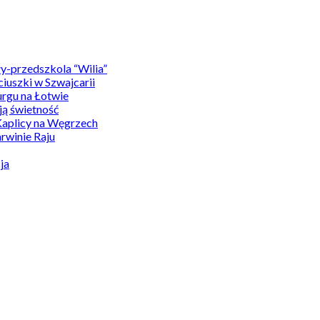
y-przedszkola “Wilia”
uszki w Szwajcarii
rgu na Łotwie
ą świetność
Kaplicy na Węgrzech
winie Raju
ja