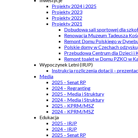
Inwestycje
Projekty 2024 i 2025
Projekty 2023
Projekty 2022
Projekty 2021
Dobudowa sali sportowej dla szkoł
Renowacja Muzeum Tadeusza Kości
Remont Domu Polskiego w Dynebu
Polskie domy w Czechach odzyskuj
Przebudowa Centrum dla Dzieci i 
Remont toalet w Domu PZKO w Kar
Wypoczynek Letni (IRJP)
Instrukcja rozliczenia dotacji – prezentac
Media
2025 – Senat RP
2024 – Regranting
2025 – Media i Struktury
2024 – Media i Struktury
2025 – KPRM/MSZ
2024 – KPRM/MSZ
Edukacja
2025 – IRJP
2024 – IRJP
2025 – Senat RP