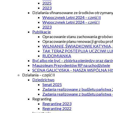
2025
2023
Działania sfinansowane ze środków otrzymanyc
Wypoczynek Letni 2024 – część II
Wypoczynek Letni 2024 – część I
2023
Publikacje
Opracowanie stanu zachowania grobów r
Opracowanie planu renowacji grobu prof.
WILNIANIE, ŚWIADKOWIE KATYNIA,
TAK TERAZ POSTĘPUJĄ UCZCIWI LU
RUDOMIANKA
Być albo nie być – zbiórka pieniędzy oraz dar
Mauzoleum Prezydentów RP na uchodźstwie
SCENA GALICYJSKA – NASZA WSPÓLNA HI
Działania – część II
Dziedzictwo
Senat 2025
Zadania realizowane z budżetu państwa
Zadania realizowane z budżetu państwa 
Regranting
Regranting 2023
Regranting 2022