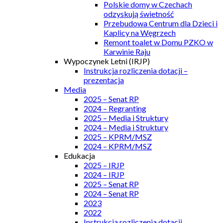
Polskie domy w Czechach
odzyskują świetność
Przebudowa Centrum dla Dzieci i
Kaplicy na Węgrzech
Remont toalet w Domu PZKO w
Karwinie Raju
Wypoczynek Letni (IRJP)
Instrukcja rozliczenia dotacji –
prezentacja
Media
2025 – Senat RP
2024 – Regranting
2025 – Media i Struktury
2024 – Media i Struktury
2025 – KPRM/MSZ
2024 – KPRM/MSZ
Edukacja
2025 – IRJP
2024 – IRJP
2025 – Senat RP
2024 – Senat RP
2023
2022
Instrukcja rozliczenia dotacji