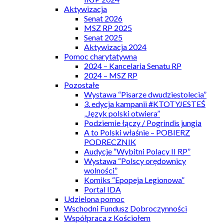
Aktywizacja
Senat 2026
MSZ RP 2025
Senat 2025
Aktywizacja 2024
Pomoc charytatywna
2024 – Kancelaria Senatu RP
2024 – MSZ RP
Pozostałe
Wystawa “Pisarze dwudziestolecia”
3. edycja kampanii #KTOTYJESTEŚ
„Język polski otwiera”
Podziemie łączy / Pogrindis jungia
A to Polski właśnie – POBIERZ
PODRECZNIK
Audycje “Wybitni Polacy II RP”
Wystawa “Polscy orędownicy
wolności”
Komiks “Epopeja Legionowa”
Portal IDA
Udzielona pomoc
Wschodni Fundusz Dobroczynności
Współpraca z Kościołem