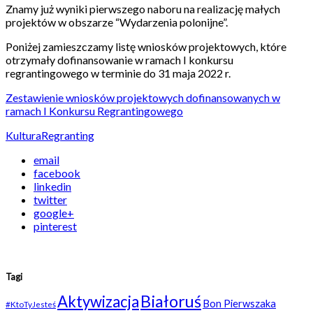
Znamy już wyniki pierwszego naboru na realizację małych
projektów w obszarze “Wydarzenia polonijne”.
Poniżej zamieszczamy listę wniosków projektowych, które
otrzymały dofinansowanie w ramach I konkursu
regrantingowego w terminie do 31 maja 2022 r.
Zestawienie wniosków projektowych dofinansowanych w
ramach I Konkursu Regrantingowego
Kultura
Regranting
email
facebook
linkedin
twitter
google+
pinterest
Tagi
Białoruś
Aktywizacja
Bon Pierwszaka
#KtoTyJesteś