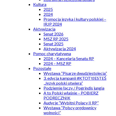
Kultura
2025
2024
Promocja języka i kultury polskiej –
IRJP 2024
Aktywizacja
Senat 2026
MSZ RP 2025
Senat 2025
Aktywizacja 2024
Pomoc charytatywna
2024 – Kancelaria Senatu RP
2024 – MSZ RP
Pozostałe
Wystawa “Pisarze dwudziestolecia”
3. edycja kampanii #KTOTYJESTEŚ
„Język polski otwiera”
Podziemie łączy / Pogrindis jungia
A to Polski właśnie – POBIERZ
PODRECZNIK
Audycje “Wybitni Polacy II RP”
Wystawa “Polscy orędownicy
wolności”