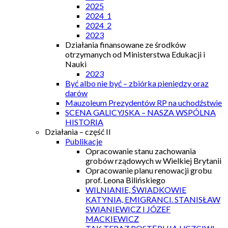
2025
2024_1
2024_2
2023
Działania finansowane ze środków
otrzymanych od Ministerstwa Edukacji i
Nauki
2023
Być albo nie być – zbiórka pieniędzy oraz
darów
Mauzoleum Prezydentów RP na uchodźstwie
SCENA GALICYJSKA – NASZA WSPÓLNA
HISTORIA
Działania – część II
Publikacje
Opracowanie stanu zachowania
grobów rządowych w Wielkiej Brytanii
Opracowanie planu renowacji grobu
prof. Leona Bilińskiego
WILNIANIE, ŚWIADKOWIE
KATYNIA, EMIGRANCI. STANISŁAW
SWIANIEWICZ I JÓZEF
MACKIEWICZ