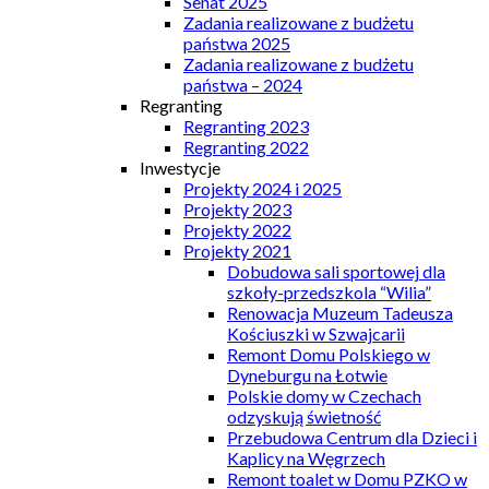
Senat 2025
Zadania realizowane z budżetu
państwa 2025
Zadania realizowane z budżetu
państwa – 2024
Regranting
Regranting 2023
Regranting 2022
Inwestycje
Projekty 2024 i 2025
Projekty 2023
Projekty 2022
Projekty 2021
Dobudowa sali sportowej dla
szkoły-przedszkola “Wilia”
Renowacja Muzeum Tadeusza
Kościuszki w Szwajcarii
Remont Domu Polskiego w
Dyneburgu na Łotwie
Polskie domy w Czechach
odzyskują świetność
Przebudowa Centrum dla Dzieci i
Kaplicy na Węgrzech
Remont toalet w Domu PZKO w