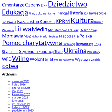
Dziedzictwo
Czechy
Cmentarze
DKP
Edukacja
Historia
Francja
Inwestycje
Filmy dokumentalne
IDA
Kultura
KPRM
Kazachstan
Koncert
Kurier
Jan Paweł II
Litwa
Media
Ministerstwo Edukacji Narodowej
Wileński
Mołdawia
Polska
Niepodległa
MSZ
Nabór
Naddniestrze
Pomoc charytatywna
Regranting
Rosja
Publikacja
Ukraina
Stypendia Fundacji
Stypendia
Teatr
Warsztaty
Wilno
WFD
Wolontariat
Wystawa
Wspólna Ławka
Zaolzie
Łotwa
Archiwum
sierpień 2026
lipiec 2026
czerwiec 2026
maj 2026
kwiecień 2026
marzec 2026
luty 2026
grudzień 2025
listopad 2025
październik 2025