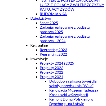
TAK TERAZ POSTĘPUJĄ UCZCIWI
LUDZIE. POLACY Z WILEŃSZCZYZNY
RATUJĄCY ŻYDÓW
RUDOMIANKA
Dziedzictwo
Senat 2025
Zadania realizowane z budżetu
państwa 2025
Zadania realizowane z budżetu
państwa – 2024
Regranting
Regranting 2023
Regranting 2022
Inwestycje
Projekty 2024 i 2025
Projekty 2023
Projekty 2022
Projekty 2021
Dobudowa sali sportowej dla
szkoły-przedszkola “Wilia”
Renowacja Muzeum Tadeusza
Kościuszki w Szwajcarii
Remont Domu Polskiego w
Dyneburgu na Łotwie