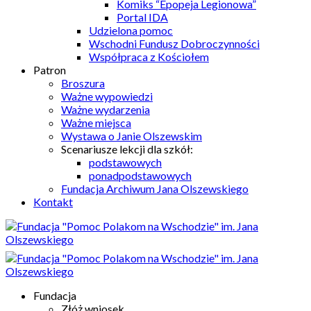
Komiks “Epopeja Legionowa”
Portal IDA
Udzielona pomoc
Wschodni Fundusz Dobroczynności
Współpraca z Kościołem
Patron
Broszura
Ważne wypowiedzi
Ważne wydarzenia
Ważne miejsca
Wystawa o Janie Olszewskim
Scenariusze lekcji dla szkół:
podstawowych
ponadpodstawowych
Fundacja Archiwum Jana Olszewskiego
Kontakt
Fundacja
Złóż wniosek