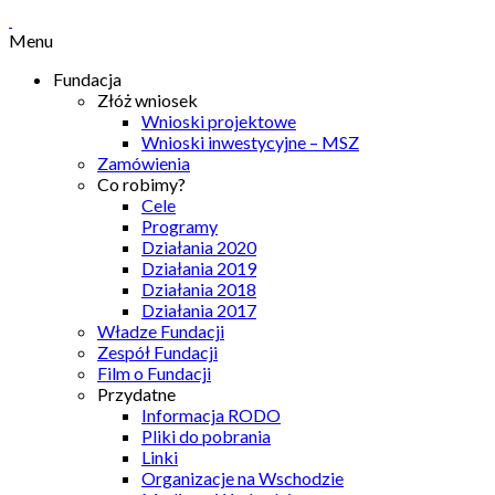
Menu
Fundacja
Złóż wniosek
Wnioski projektowe
Wnioski inwestycyjne – MSZ
Zamówienia
Co robimy?
Cele
Programy
Działania 2020
Działania 2019
Działania 2018
Działania 2017
Władze Fundacji
Zespół Fundacji
Film o Fundacji
Przydatne
Informacja RODO
Pliki do pobrania
Linki
Organizacje na Wschodzie