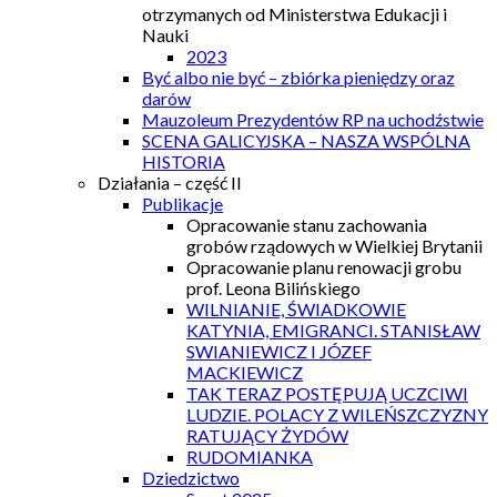
otrzymanych od Ministerstwa Edukacji i
Nauki
2023
Być albo nie być – zbiórka pieniędzy oraz
darów
Mauzoleum Prezydentów RP na uchodźstwie
SCENA GALICYJSKA – NASZA WSPÓLNA
HISTORIA
Działania – część II
Publikacje
Opracowanie stanu zachowania
grobów rządowych w Wielkiej Brytanii
Opracowanie planu renowacji grobu
prof. Leona Bilińskiego
WILNIANIE, ŚWIADKOWIE
KATYNIA, EMIGRANCI. STANISŁAW
SWIANIEWICZ I JÓZEF
MACKIEWICZ
TAK TERAZ POSTĘPUJĄ UCZCIWI
LUDZIE. POLACY Z WILEŃSZCZYZNY
RATUJĄCY ŻYDÓW
RUDOMIANKA
Dziedzictwo