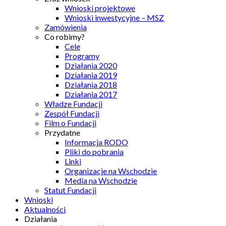
Wnioski projektowe
Wnioski inwestycyjne – MSZ
Zamówienia
Co robimy?
Cele
Programy
Działania 2020
Działania 2019
Działania 2018
Działania 2017
Władze Fundacji
Zespół Fundacji
Film o Fundacji
Przydatne
Informacja RODO
Pliki do pobrania
Linki
Organizacje na Wschodzie
Media na Wschodzie
Statut Fundacji
Wnioski
Aktualności
Działania