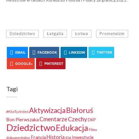
Dziedzictwo
Łatgalia
Łotwa
Prometeizm
EMAIL
FACEBOOK
LINKEDIN
TWITTER
GOOGLE+
PINTEREST
Tagi
Białoruś
Aktywizacja
#KtoTyJesteś
Czechy
Cmentarze
Bon Pierwszaka
DKP
Dziedzictwo
Edukacja
Filmy
Historia
Francja
Inwestycje
dokumentalne
IDA