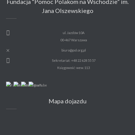
Fundacja “Pomoc Polakom na Wschodzie” im.
Jana Olszewskiego
ul. Jazdów 10A
00-467 Warszawa
biuro@pol.org.pl
Sekretariat: +48 22 628 55 57
Księgowość: wew. 113
Mapa dojazdu