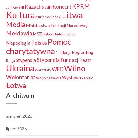
KPRM
Kazachstan
Koncert
Jan Paweł II
Kultura
Litwa
Kurier Wileński
Media
Ministerstwo Edukacji Narodowej
Mołdawia
MSZ
Nabór
Naddniestrze
Pomoc
Polska
Niepodległa
charytatywna
Regranting
Publikacja
Stypendia Fundacji
Stypendia
Teatr
Rosja
Ukraina
Wilno
WFD
Warsztaty
Wolontariat
Wystawa
Wspólna Ławka
Zaolzie
Łotwa
Archiwum
sierpień 2026
lipiec 2026