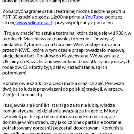
polskiej placówki kulturalnej na Litwie.
Zobaczyć nagranie sztuki teatralnej można będzie na profilu
PST 30 grudnia o godz. 12:00 na portalu
YouTube
poprzez
stronę
www.wilnoteka.lt
i przy współpracy z portalem.
„Troje w chacie” to sztuka teatralna, która dzieje się w 1936 r. w
okolicach Marchlewska (dawniej i obecnie – Dowbysz)
niedaleko Żytomierza na Ukrainie. Wieś zostaje otoczona
przez NKWD, które w tym czasie przeprowadzało masową
akcję deportacji Polaków do Kazachstanu. Wówczas to z
Ukrainy do Kazachstanu wysiedlono dziesiątki tysięcy naszych
rodaków. Ci, którzy żyją dziś w Kazachstanie, są ich
potomkami.
Bohaterowie sztuki to ojciec i matka oraz ich zięć. Pierwsza
dwójka to ludzie przywiązani do polskiej tradycji, wierzący.
Zięć jest komunistą.
I tu ujawnia się konflikt: starsi go za to nie lubią, władzę
komunistyczną i jej działania uważają za tragedię. Młody
człowiek postrzega tylko dobre strony komunizmu, ale
dominuje w nim strach, czy jako członek partii nie zostanie
potraktowany gorzej niż pozostali deportowani. Komunista
wysiedlony z innymi musi być przecież uznany za złego.