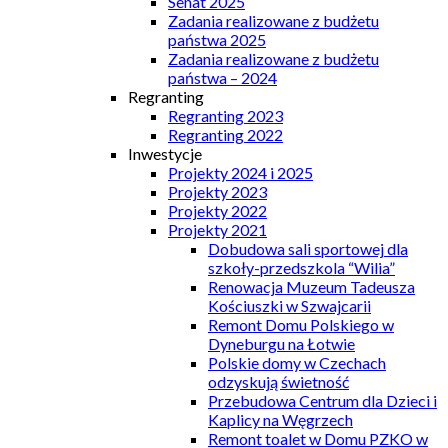
Senat 2025
Zadania realizowane z budżetu
państwa 2025
Zadania realizowane z budżetu
państwa – 2024
Regranting
Regranting 2023
Regranting 2022
Inwestycje
Projekty 2024 i 2025
Projekty 2023
Projekty 2022
Projekty 2021
Dobudowa sali sportowej dla
szkoły-przedszkola “Wilia”
Renowacja Muzeum Tadeusza
Kościuszki w Szwajcarii
Remont Domu Polskiego w
Dyneburgu na Łotwie
Polskie domy w Czechach
odzyskują świetność
Przebudowa Centrum dla Dzieci i
Kaplicy na Węgrzech
Remont toalet w Domu PZKO w