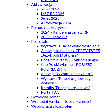
Aktywizacja
Senat 2026
MSZ RP 2025
Senat 2025
Aktywizacja 2024
Pomoc charytatywna
2024 – Kancelaria Senatu RP
2024 – MSZ RP
Pozostałe
Wystawa “Pisarze dwudziestolecia”
3. edycja kampanii #KTOTYJESTEŚ
„Język polski otwiera”
Podziemie łączy / Pogrindis jungia
A to Polski właśnie – POBIERZ
PODRECZNIK
Audycje “Wybitni Polacy II RP”
Wystawa “Polscy orędownicy
wolności”
Komiks “Epopeja Legionowa”
Portal IDA
Udzielona pomoc
Wschodni Fundusz Dobroczynności
Współpraca z Kościołem