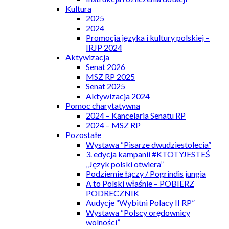
Kultura
2025
2024
Promocja języka i kultury polskiej –
IRJP 2024
Aktywizacja
Senat 2026
MSZ RP 2025
Senat 2025
Aktywizacja 2024
Pomoc charytatywna
2024 – Kancelaria Senatu RP
2024 – MSZ RP
Pozostałe
Wystawa “Pisarze dwudziestolecia”
3. edycja kampanii #KTOTYJESTEŚ
„Język polski otwiera”
Podziemie łączy / Pogrindis jungia
A to Polski właśnie – POBIERZ
PODRECZNIK
Audycje “Wybitni Polacy II RP”
Wystawa “Polscy orędownicy
wolności”