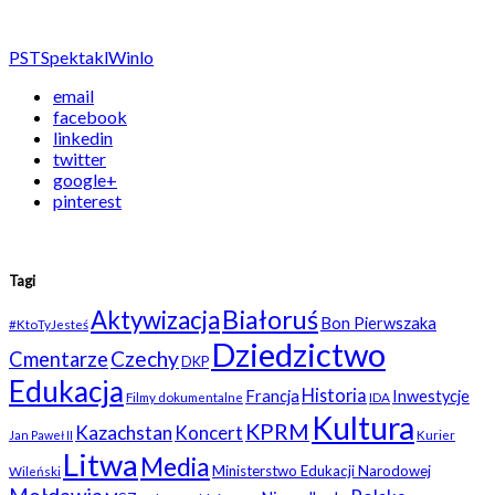
PST
Spektakl
Winlo
email
facebook
linkedin
twitter
google+
pinterest
Tagi
Białoruś
Aktywizacja
Bon Pierwszaka
#KtoTyJesteś
Dziedzictwo
Czechy
Cmentarze
DKP
Edukacja
Historia
Francja
Inwestycje
Filmy dokumentalne
IDA
Kultura
KPRM
Kazachstan
Koncert
Kurier
Jan Paweł II
Litwa
Media
Ministerstwo Edukacji Narodowej
Wileński