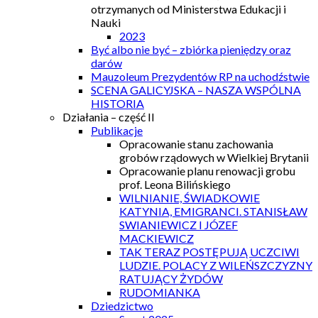
otrzymanych od Ministerstwa Edukacji i
Nauki
2023
Być albo nie być – zbiórka pieniędzy oraz
darów
Mauzoleum Prezydentów RP na uchodźstwie
SCENA GALICYJSKA – NASZA WSPÓLNA
HISTORIA
Działania – część II
Publikacje
Opracowanie stanu zachowania
grobów rządowych w Wielkiej Brytanii
Opracowanie planu renowacji grobu
prof. Leona Bilińskiego
WILNIANIE, ŚWIADKOWIE
KATYNIA, EMIGRANCI. STANISŁAW
SWIANIEWICZ I JÓZEF
MACKIEWICZ
TAK TERAZ POSTĘPUJĄ UCZCIWI
LUDZIE. POLACY Z WILEŃSZCZYZNY
RATUJĄCY ŻYDÓW
RUDOMIANKA
Dziedzictwo