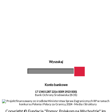
Wyszukaj
Konto bankowe
17 1540 1287 2216 0009 2923 0001
Bank Ochrony Środowiska (BOŚ)
Projekt finansowany ze środków Ministerstwa Spraw Zagranicznych RP w ramach
konkursu Polonia i Polacy za Granicą 2024 - Media i Struktury
Copyright © Fundacja "Pomoc Polakom na Wschodzie" im.