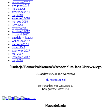
wrzesień 2018
sierpień 2018
lipiec 2018
czerwiec 2018
maj 2018
kwiecień 2018
marzec 2018
luty 2018
styczeń 2018
grudzień 2017
listopad 2017
październik 2017
wrzesień 2017
sierpień 2017
lipiec 2017
czerwiec 2017
maj 2017
kwiecień 2017
maj 2016
Fundacja “Pomoc Polakom na Wschodzie” im. Jana Olszewskiego
ul. Jazdów 10A
00-467 Warszawa
biuro@pol.org.pl
Sekretariat: +48 22 628 55 57
Księgowość: wew. 113
Mapa dojazdu