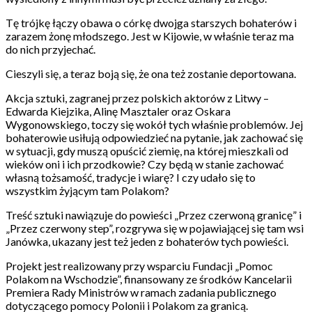
Tę trójkę łączy obawa o córkę dwojga starszych bohaterów i
zarazem żonę młodszego. Jest w Kijowie, w właśnie teraz ma
do nich przyjechać.
Cieszyli się, a teraz boją się, że ona też zostanie deportowana.
Akcja sztuki, zagranej przez polskich aktorów z Litwy –
Edwarda Kiejzika, Alinę Masztaler oraz Oskara
Wygonowskiego, toczy się wokół tych właśnie problemów. Jej
bohaterowie usiłują odpowiedzieć na pytanie, jak zachować się
w sytuacji, gdy muszą opuścić ziemię, na której mieszkali od
wieków oni i ich przodkowie? Czy będą w stanie zachować
własną tożsamość, tradycje i wiarę? I czy udało się to
wszystkim żyjącym tam Polakom?
Treść sztuki nawiązuje do powieści „Przez czerwoną granicę” i
„Przez czerwony step”, rozgrywa się w pojawiającej się tam wsi
Janówka, ukazany jest też jeden z bohaterów tych powieści.
Projekt jest realizowany przy wsparciu Fundacji „Pomoc
Polakom na Wschodzie”, finansowany ze środków Kancelarii
Premiera Rady Ministrów w ramach zadania publicznego
dotyczącego pomocy Polonii i Polakom za granicą.