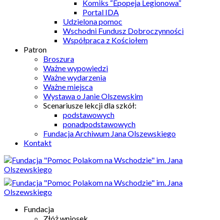
Komiks “Epopeja Legionowa”
Portal IDA
Udzielona pomoc
Wschodni Fundusz Dobroczynności
Współpraca z Kościołem
Patron
Broszura
Ważne wypowiedzi
Ważne wydarzenia
Ważne miejsca
Wystawa o Janie Olszewskim
Scenariusze lekcji dla szkół:
podstawowych
ponadpodstawowych
Fundacja Archiwum Jana Olszewskiego
Kontakt
Fundacja
Złóż wniosek