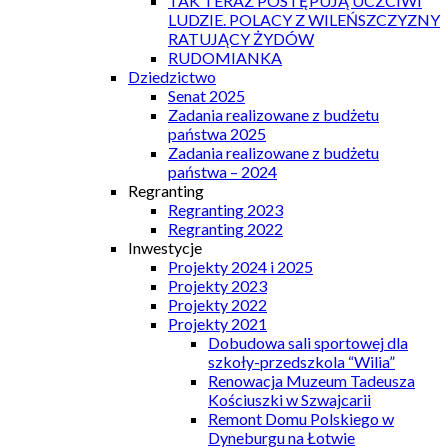
TAK TERAZ POSTĘPUJĄ UCZCIWI
LUDZIE. POLACY Z WILEŃSZCZYZNY
RATUJĄCY ŻYDÓW
RUDOMIANKA
Dziedzictwo
Senat 2025
Zadania realizowane z budżetu
państwa 2025
Zadania realizowane z budżetu
państwa – 2024
Regranting
Regranting 2023
Regranting 2022
Inwestycje
Projekty 2024 i 2025
Projekty 2023
Projekty 2022
Projekty 2021
Dobudowa sali sportowej dla
szkoły-przedszkola “Wilia”
Renowacja Muzeum Tadeusza
Kościuszki w Szwajcarii
Remont Domu Polskiego w
Dyneburgu na Łotwie