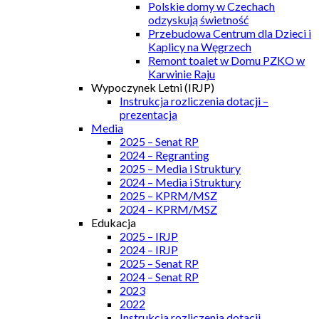
Polskie domy w Czechach
odzyskują świetność
Przebudowa Centrum dla Dzieci i
Kaplicy na Węgrzech
Remont toalet w Domu PZKO w
Karwinie Raju
Wypoczynek Letni (IRJP)
Instrukcja rozliczenia dotacji –
prezentacja
Media
2025 – Senat RP
2024 – Regranting
2025 – Media i Struktury
2024 – Media i Struktury
2025 – KPRM/MSZ
2024 – KPRM/MSZ
Edukacja
2025 – IRJP
2024 – IRJP
2025 – Senat RP
2024 – Senat RP
2023
2022
Instrukcja rozliczenia dotacji