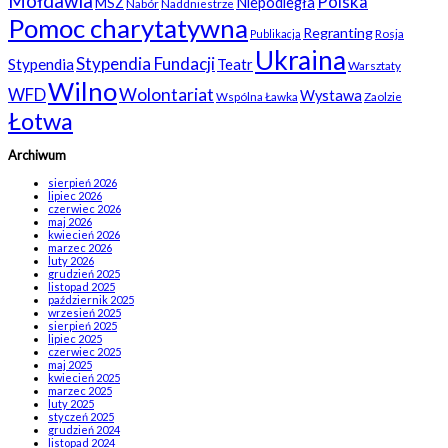
Mołdawia
Polska
Niepodległa
MSZ
Nabór
Naddniestrze
Pomoc charytatywna
Regranting
Rosja
Publikacja
Ukraina
Stypendia Fundacji
Stypendia
Teatr
Warsztaty
Wilno
WFD
Wolontariat
Wystawa
Wspólna Ławka
Zaolzie
Łotwa
Archiwum
sierpień 2026
lipiec 2026
czerwiec 2026
maj 2026
kwiecień 2026
marzec 2026
luty 2026
grudzień 2025
listopad 2025
październik 2025
wrzesień 2025
sierpień 2025
lipiec 2025
czerwiec 2025
maj 2025
kwiecień 2025
marzec 2025
luty 2025
styczeń 2025
grudzień 2024
listopad 2024