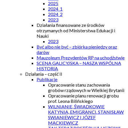
2025
2024_1
2024_2
2023
Działania finansowane ze środków
otrzymanych od Ministerstwa Edukacji i
Nauki
2023
Być albo nie być – zbiórka pieniędzy oraz
darów
Mauzoleum Prezydentów RP na uchodźstwie
SCENA GALICYJSKA – NASZA WSPÓLNA
HISTORIA
Działania – część II
Publikacje
Opracowanie stanu zachowania
grobów rządowych w Wielkiej Brytanii
Opracowanie planu renowacji grobu
prof. Leona Bilińskiego
WILNIANIE, ŚWIADKOWIE
KATYNIA, EMIGRANCI. STANISŁAW
SWIANIEWICZ I JÓZEF
MACKIEWICZ