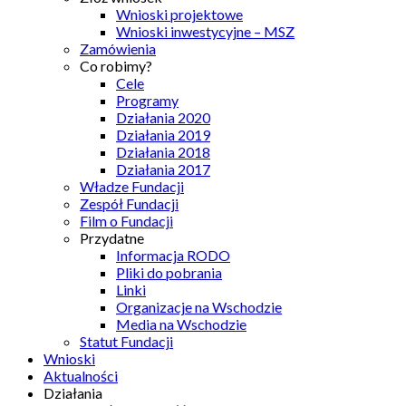
Wnioski projektowe
Wnioski inwestycyjne – MSZ
Zamówienia
Co robimy?
Cele
Programy
Działania 2020
Działania 2019
Działania 2018
Działania 2017
Władze Fundacji
Zespół Fundacji
Film o Fundacji
Przydatne
Informacja RODO
Pliki do pobrania
Linki
Organizacje na Wschodzie
Media na Wschodzie
Statut Fundacji
Wnioski
Aktualności
Działania