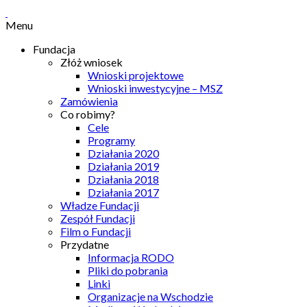
Menu
Fundacja
Złóż wniosek
Wnioski projektowe
Wnioski inwestycyjne – MSZ
Zamówienia
Co robimy?
Cele
Programy
Działania 2020
Działania 2019
Działania 2018
Działania 2017
Władze Fundacji
Zespół Fundacji
Film o Fundacji
Przydatne
Informacja RODO
Pliki do pobrania
Linki
Organizacje na Wschodzie