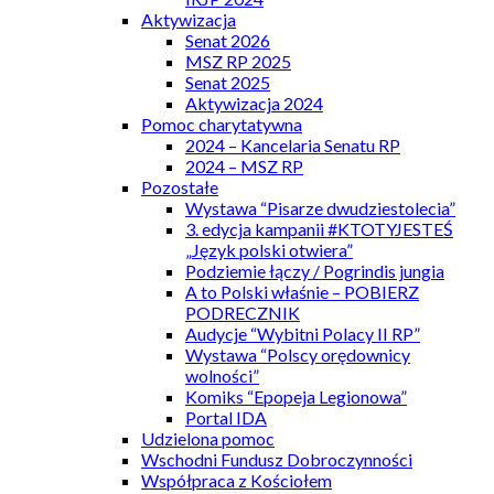
Aktywizacja
Senat 2026
MSZ RP 2025
Senat 2025
Aktywizacja 2024
Pomoc charytatywna
2024 – Kancelaria Senatu RP
2024 – MSZ RP
Pozostałe
Wystawa “Pisarze dwudziestolecia”
3. edycja kampanii #KTOTYJESTEŚ
„Język polski otwiera”
Podziemie łączy / Pogrindis jungia
A to Polski właśnie – POBIERZ
PODRECZNIK
Audycje “Wybitni Polacy II RP”
Wystawa “Polscy orędownicy
wolności”
Komiks “Epopeja Legionowa”
Portal IDA
Udzielona pomoc
Wschodni Fundusz Dobroczynności
Współpraca z Kościołem