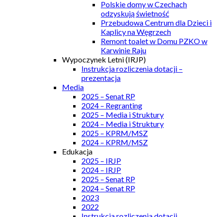
Polskie domy w Czechach
odzyskują świetność
Przebudowa Centrum dla Dzieci i
Kaplicy na Węgrzech
Remont toalet w Domu PZKO w
Karwinie Raju
Wypoczynek Letni (IRJP)
Instrukcja rozliczenia dotacji –
prezentacja
Media
2025 – Senat RP
2024 – Regranting
2025 – Media i Struktury
2024 – Media i Struktury
2025 – KPRM/MSZ
2024 – KPRM/MSZ
Edukacja
2025 – IRJP
2024 – IRJP
2025 – Senat RP
2024 – Senat RP
2023
2022
Instrukcja rozliczenia dotacji