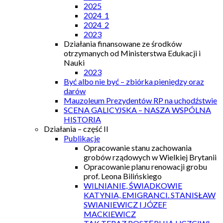
2025
2024_1
2024_2
2023
Działania finansowane ze środków
otrzymanych od Ministerstwa Edukacji i
Nauki
2023
Być albo nie być – zbiórka pieniędzy oraz
darów
Mauzoleum Prezydentów RP na uchodźstwie
SCENA GALICYJSKA – NASZA WSPÓLNA
HISTORIA
Działania – część II
Publikacje
Opracowanie stanu zachowania
grobów rządowych w Wielkiej Brytanii
Opracowanie planu renowacji grobu
prof. Leona Bilińskiego
WILNIANIE, ŚWIADKOWIE
KATYNIA, EMIGRANCI. STANISŁAW
SWIANIEWICZ I JÓZEF
MACKIEWICZ