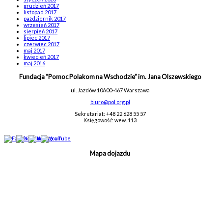
grudzień 2017
listopad 2017
październik 2017
wrzesień 2017
sierpień 2017
lipiec 2017
czerwiec 2017
maj 2017
kwiecień 2017
maj 2016
Fundacja “Pomoc Polakom na Wschodzie” im. Jana Olszewskiego
ul. Jazdów 10A
00-467 Warszawa
biuro@pol.org.pl
Sekretariat: +48 22 628 55 57
Księgowość: wew. 113
Mapa dojazdu