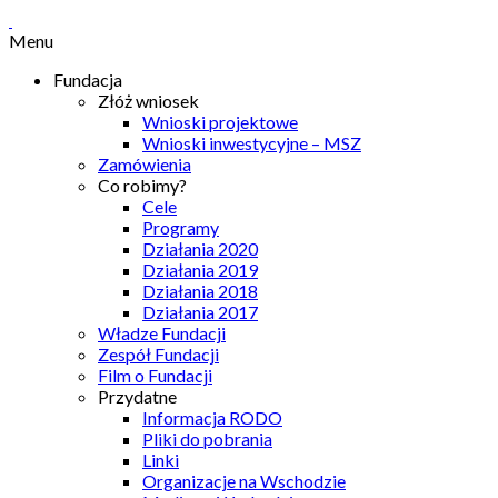
Menu
Fundacja
Złóż wniosek
Wnioski projektowe
Wnioski inwestycyjne – MSZ
Zamówienia
Co robimy?
Cele
Programy
Działania 2020
Działania 2019
Działania 2018
Działania 2017
Władze Fundacji
Zespół Fundacji
Film o Fundacji
Przydatne
Informacja RODO
Pliki do pobrania
Linki
Organizacje na Wschodzie