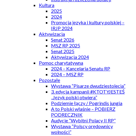
Kultura
2025
2024
Promocja języka i kultury polskiej –
IRJP 2024
Aktywizacja
Senat 2026
MSZ RP 2025
Senat 2025
Aktywizacja 2024
Pomoc charytatywna
2024 – Kancelaria Senatu RP
2024 – MSZ RP
Pozostałe
Wystawa “Pisarze dwudziestolecia”
3. edycja kampanii #KTOTYJESTEŚ
„Język polski otwiera”
Podziemie łączy / Pogrindis jungia
A to Polski właśnie – POBIERZ
PODRECZNIK
Audycje “Wybitni Polacy II RP”
Wystawa “Polscy orędownicy
wolności”