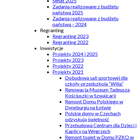
Senat 2025
Zadania realizowane z budżetu
państwa 2025
Zadania realizowane z budżetu
państwa – 2024
Regranting
Regranting 2023
Regranting 2022
Inwestycje
Projekty 2024 i 2025
Projekty 2023
Projekty 2022
Projekty 2021
Dobudowa sali sportowej dla
szkoły-przedszkola “Wilia”
Renowacja Muzeum Tadeusza
Kościuszki w Szwajcarii
Remont Domu Polskiego w
Dyneburgu na Łotwie
Polskie domy w Czechach
odzyskują świetność
Przebudowa Centrum dla Dzieci i
Kaplicy na Węgrzech
Remont toalet w Domu PZKO w