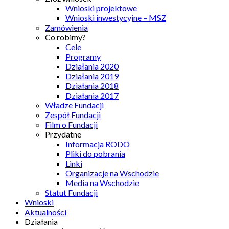
Wnioski projektowe
Wnioski inwestycyjne – MSZ
Zamówienia
Co robimy?
Cele
Programy
Działania 2020
Działania 2019
Działania 2018
Działania 2017
Władze Fundacji
Zespół Fundacji
Film o Fundacji
Przydatne
Informacja RODO
Pliki do pobrania
Linki
Organizacje na Wschodzie
Media na Wschodzie
Statut Fundacji
Wnioski
Aktualności
Działania