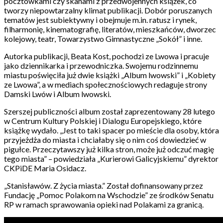
pocztówkami czy skanami z przedwojennych książek, co
tworzy niepowtarzalny klimat publikacji. Dobór poruszanych
tematów jest subiektywny i obejmuje m.in. ratusz i rynek,
filharmonię, kinematografię, literatów, mieszkańców, dworzec
kolejowy, teatr, Towarzystwo Gimnastyczne „Sokół” i inne.
Autorka publikacji, Beata Kost, pochodzi ze Lwowa i pracuje
jako dziennikarka i przewodniczka. Swojemu rodzinnemu
miastu poświęciła już dwie książki „Album lwowski” i „Kobiety
ze Lwowa”, a w mediach społecznościowych redaguje strony
Damski Lwów i Album lwowski.
Szerszej publiczności album został zaprezentowany 28 lutego
w Centrum Kultury Polskiej i Dialogu Europejskiego, które
książkę wydało. „Jest to taki spacer po mieście dla osoby, która
przyjeżdża do miasta i chciałaby się o nim coś dowiedzieć w
pigułce. Przeczytawszy już kilka stron, może już odczuć magię
tego miasta” – powiedziała „Kurierowi Galicyjskiemu” dyrektor
CKPiDE Maria Osidacz.
„Stanisławów. Z życia miasta.” Został dofinansowany przez
Fundację „Pomoc Polakom na Wschodzie” ze środków Senatu
RP w ramach sprawowania opieki nad Polakami za granicą.