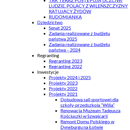
TAK TERAZ POSTĘPUJĄ UCZCIWI
LUDZIE. POLACY Z WILEŃSZCZYZNY
RATUJĄCY ŻYDÓW
RUDOMIANKA
Dziedzictwo
Senat 2025
Zadania realizowane z budżetu
państwa 2025
Zadania realizowane z budżetu
państwa – 2024
Regranting
Regranting 2023
Regranting 2022
Inwestycje
Projekty 2024 i 2025
Projekty 2023
Projekty 2022
Projekty 2021
Dobudowa sali sportowej dla
szkoły-przedszkola “Wilia”
Renowacja Muzeum Tadeusza
Kościuszki w Szwajcarii
Remont Domu Polskiego w
Dyneburgu na Łotwie