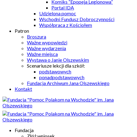
Komiks “Epopeja Legionowa”
Portal IDA
Udzielona pomoc
Wschodni Fundusz Dobroczynności
Współpraca z Kościołem
Patron
Broszura
Ważne wypowiedzi
Ważne wydarzenia
Ważne miejsca
Wystawa o Janie Olszewskim
Scenariusze lekcji dla szkół:
podstawowych
ponadpodstawowych
Fundacja Archiwum Jana Olszewskiego
Kontakt
Fundacja
Złóż wniosek