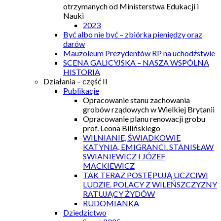
otrzymanych od Ministerstwa Edukacji i
Nauki
2023
Być albo nie być – zbiórka pieniędzy oraz
darów
Mauzoleum Prezydentów RP na uchodźstwie
SCENA GALICYJSKA – NASZA WSPÓLNA
HISTORIA
Działania – część II
Publikacje
Opracowanie stanu zachowania
grobów rządowych w Wielkiej Brytanii
Opracowanie planu renowacji grobu
prof. Leona Bilińskiego
WILNIANIE, ŚWIADKOWIE
KATYNIA, EMIGRANCI. STANISŁAW
SWIANIEWICZ I JÓZEF
MACKIEWICZ
TAK TERAZ POSTĘPUJĄ UCZCIWI
LUDZIE. POLACY Z WILEŃSZCZYZNY
RATUJĄCY ŻYDÓW
RUDOMIANKA
Dziedzictwo