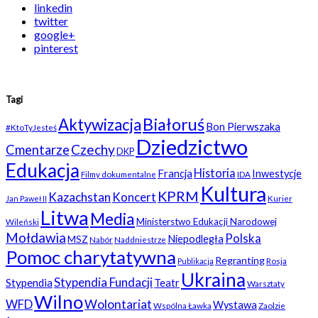
linkedin
twitter
google+
pinterest
Tagi
Białoruś
Aktywizacja
Bon Pierwszaka
#KtoTyJesteś
Dziedzictwo
Czechy
Cmentarze
DKP
Edukacja
Historia
Francja
Inwestycje
Filmy dokumentalne
IDA
Kultura
KPRM
Kazachstan
Koncert
Kurier
Jan Paweł II
Litwa
Media
Ministerstwo Edukacji Narodowej
Wileński
Mołdawia
Polska
Niepodległa
MSZ
Nabór
Naddniestrze
Pomoc charytatywna
Regranting
Rosja
Publikacja
Ukraina
Stypendia Fundacji
Stypendia
Teatr
Warsztaty
Wilno
WFD
Wolontariat
Wystawa
Wspólna Ławka
Zaolzie