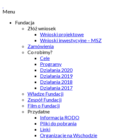
Menu
Fundacja
Złóż wniosek
Wnioski projektowe
Wnioski inwestycyjne – MSZ
Zamówienia
Co robimy?
Cele
Programy
Działania 2020
Działania 2019
Działania 2018
Działania 2017
Władze Fundacji
Zespół Fundacji
Film o Fundacji
Przydatne
Informacja RODO
Pliki do pobrania
Linki
Organizacje na Wschodzie