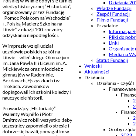
Polskiej w Wilnie odbył się turniej
Działania 20
wiedzy historycznej “Historiada”,
Władze Fundacji
organizowany przez Fundację
Zespół Fundacji
„Pomoc Polakom na Wschodzie”
Film o Fundacji
i „Polską Macierz Szkolna na
Przydatne
Litwie” z okazji 100. rocznicy
Informacja
odzyskania niepodległości.
Pliki do pobr
Linki
W imprezie wzięli udział
Organizacje
uczniowie polskich szkół na
Media na Ws
Litwie – wileńskiego Gimnazjum
Statut Fundacji
im. Jana Pawła II i Liceum im. A.
Wnioski
Mickiewicza oraz młodzież z
Aktualności
gimnazjów w Rudominie,
Działania
Bezdanach, Ejszyszkach i w
Działania – część I
Trokach. Zawodników
Finansowan
dopingowali ich szkolni koledzy i
Finans
nauczyciele historii.
2
2
Prowadzący „Historiadę”
Finans
Walenty Wojniłło i Piotr
2
Dmitrowicz robili wszystko, żeby
2
uczestnicy zapomnieli o stresie i
Groby rządow
dobrze się bawili, pomagał im w
2023