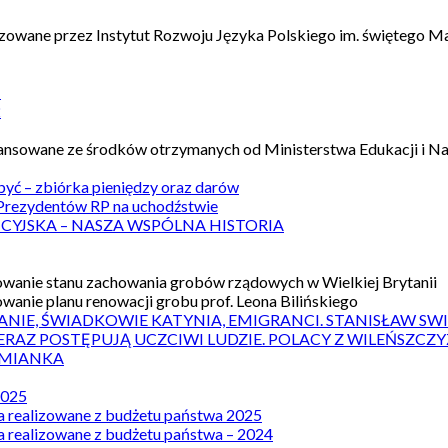
izowane przez Instytut Rozwoju Języka Polskiego im. świętego M
1
2
nansowane ze środków otrzymanych od Ministerstwa Edukacji i N
 być – zbiórka pieniędzy oraz darów
rezydentów RP na uchodźstwie
ICYJSKA – NASZA WSPÓLNA HISTORIA
wanie stanu zachowania grobów rządowych w Wielkiej Brytanii
wanie planu renowacji grobu prof. Leona Bilińskiego
ANIE, ŚWIADKOWIE KATYNIA, EMIGRANCI. STANISŁAW SW
ERAZ POSTĘPUJĄ UCZCIWI LUDZIE. POLACY Z WILEŃSZC
MIANKA
2025
a realizowane z budżetu państwa 2025
a realizowane z budżetu państwa – 2024