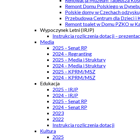
Renowacja Muzeum Tadeusza Kości
Remont Domu Polskiego w Dynebu
Polskie domy w Czechach odzyskuj
Przebudowa Centrum dla Dzieci i 
Remont toalet w Domu PZKO w Kar
Wypoczynek Letni (IRJP)
Instrukcja rozliczenia dotacji – prezentac
Media
2025 – Senat RP
2024 – Regranting
2025 – Media i Struktury
2024 – Media i Struktury
2025 – KPRM/MSZ
2024 – KPRM/MSZ
Edukacja
2025 – IRJP
2024 – IRJP
2025 – Senat RP
2024 – Senat RP
2023
2022
Instrukcja rozliczenia dotacji
Kultura
2025