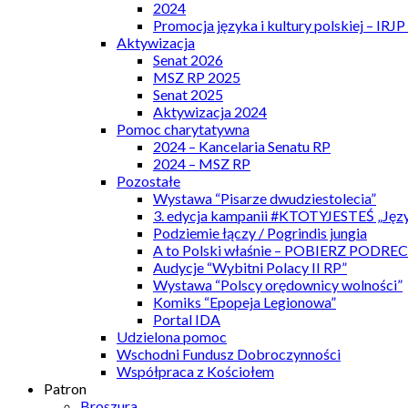
2024
Promocja języka i kultury polskiej – IRJ
Aktywizacja
Senat 2026
MSZ RP 2025
Senat 2025
Aktywizacja 2024
Pomoc charytatywna
2024 – Kancelaria Senatu RP
2024 – MSZ RP
Pozostałe
Wystawa “Pisarze dwudziestolecia”
3. edycja kampanii #KTOTYJESTEŚ „Języ
Podziemie łączy / Pogrindis jungia
A to Polski właśnie – POBIERZ PODRE
Audycje “Wybitni Polacy II RP”
Wystawa “Polscy orędownicy wolności”
Komiks “Epopeja Legionowa”
Portal IDA
Udzielona pomoc
Wschodni Fundusz Dobroczynności
Współpraca z Kościołem
Patron
Broszura