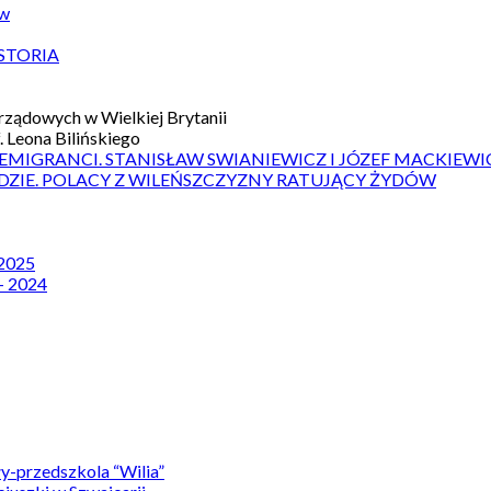
ów
STORIA
ządowych w Wielkiej Brytanii
 Leona Bilińskiego
 EMIGRANCI. STANISŁAW SWIANIEWICZ I JÓZEF MACKIEWI
DZIE. POLACY Z WILEŃSZCZYZNY RATUJĄCY ŻYDÓW
 2025
– 2024
y-przedszkola “Wilia”