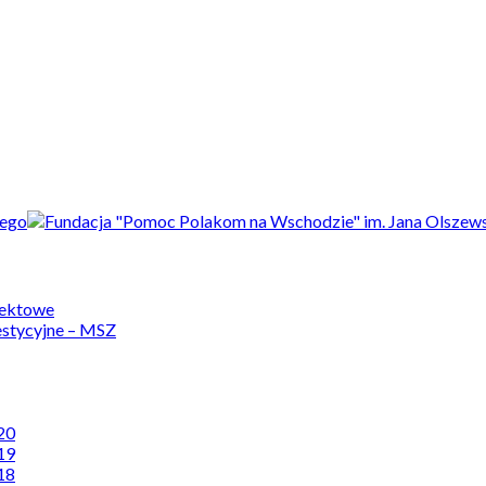
jektowe
estycyjne – MSZ
20
19
18