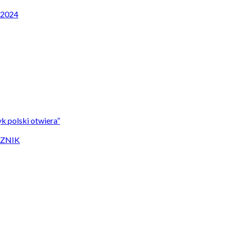
P 2024
k polski otwiera”
CZNIK