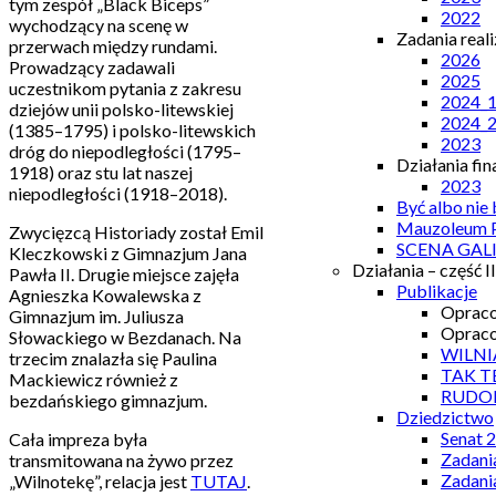
tym zespół „Black Biceps”
2022
wychodzący na scenę w
Zadania real
przerwach między rundami.
2026
Prowadzący zadawali
2025
uczestnikom pytania z zakresu
2024_
dziejów unii polsko-litewskiej
2024_
(1385–1795) i polsko-litewskich
2023
dróg do niepodległości (1795–
Działania fi
1918) oraz stu lat naszej
2023
niepodległości (1918–2018).
Być albo nie
Mauzoleum P
Zwycięzcą Historiady został Emil
SCENA GAL
Kleczkowski z Gimnazjum Jana
Działania – część II
Pawła II. Drugie miejsce zajęła
Publikacje
Agnieszka Kowalewska z
Opraco
Gimnazjum im. Juliusza
Opraco
Słowackiego w Bezdanach. Na
WILNI
trzecim znalazła się Paulina
TAK T
Mackiewicz również z
RUDO
bezdańskiego gimnazjum.
Dziedzictwo
Senat 
Cała impreza była
Zadani
transmitowana na żywo przez
Zadani
„Wilnotekę”, relacja jest
TUTAJ
.