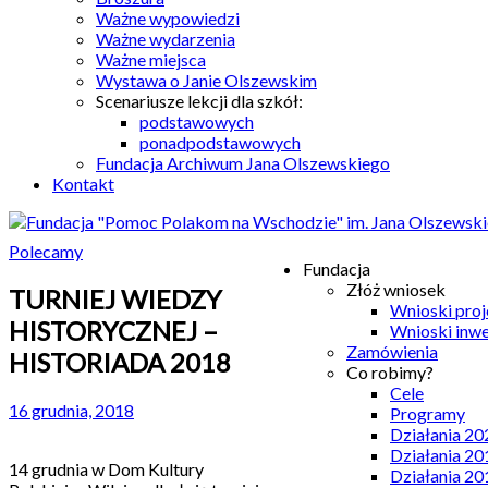
Ważne wypowiedzi
Ważne wydarzenia
Ważne miejsca
Wystawa o Janie Olszewskim
Scenariusze lekcji dla szkół:
podstawowych
ponadpodstawowych
Fundacja Archiwum Jana Olszewskiego
Kontakt
Polecamy
Fundacja
Złóż wniosek
TURNIEJ WIEDZY
Wnioski pro
HISTORYCZNEJ –
Wnioski inw
Zamówienia
HISTORIADA 2018
Co robimy?
Cele
16 grudnia, 2018
Programy
Działania 20
Działania 20
14 grudnia w Dom Kultury
Działania 20