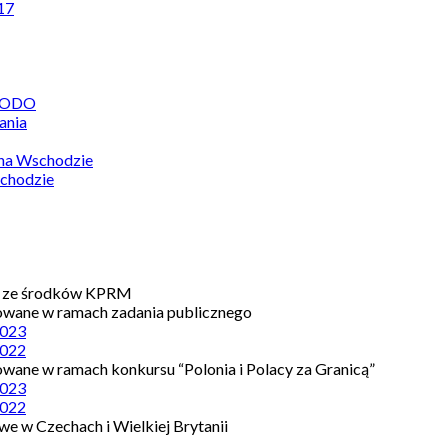
17
 RODO
ania
 na Wschodzie
chodzie
e ze środków KPRM
owane w ramach zadania publicznego
023
022
owane w ramach konkursu “Polonia i Polacy za Granicą”
023
022
e w Czechach i Wielkiej Brytanii