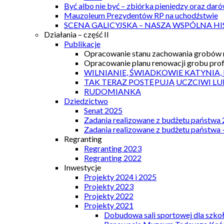
Być albo nie być – zbiórka pieniędzy oraz dar
Mauzoleum Prezydentów RP na uchodźstwie
SCENA GALICYJSKA – NASZA WSPÓLNA HI
Działania – część II
Publikacje
Opracowanie stanu zachowania grobów r
Opracowanie planu renowacji grobu prof.
WILNIANIE, ŚWIADKOWIE KATYNIA,
TAK TERAZ POSTĘPUJĄ UCZCIWI LU
RUDOMIANKA
Dziedzictwo
Senat 2025
Zadania realizowane z budżetu państwa
Zadania realizowane z budżetu państwa 
Regranting
Regranting 2023
Regranting 2022
Inwestycje
Projekty 2024 i 2025
Projekty 2023
Projekty 2022
Projekty 2021
Dobudowa sali sportowej dla szkoł