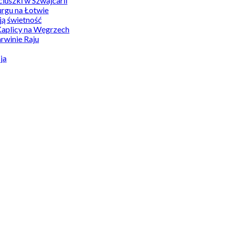
uszki w Szwajcarii
rgu na Łotwie
ą świetność
Kaplicy na Węgrzech
winie Raju
ja