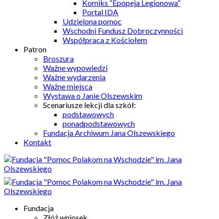
Komiks “Epopeja Legionowa”
Portal IDA
Udzielona pomoc
Wschodni Fundusz Dobroczynności
Współpraca z Kościołem
Patron
Broszura
Ważne wypowiedzi
Ważne wydarzenia
Ważne miejsca
Wystawa o Janie Olszewskim
Scenariusze lekcji dla szkół:
podstawowych
ponadpodstawowych
Fundacja Archiwum Jana Olszewskiego
Kontakt
Fundacja
Złóż wniosek