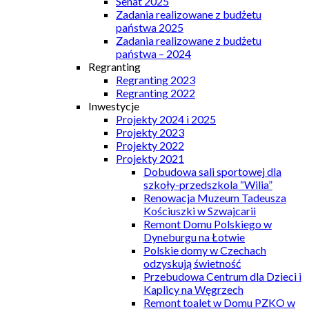
Senat 2025
Zadania realizowane z budżetu
państwa 2025
Zadania realizowane z budżetu
państwa – 2024
Regranting
Regranting 2023
Regranting 2022
Inwestycje
Projekty 2024 i 2025
Projekty 2023
Projekty 2022
Projekty 2021
Dobudowa sali sportowej dla
szkoły-przedszkola “Wilia”
Renowacja Muzeum Tadeusza
Kościuszki w Szwajcarii
Remont Domu Polskiego w
Dyneburgu na Łotwie
Polskie domy w Czechach
odzyskują świetność
Przebudowa Centrum dla Dzieci i
Kaplicy na Węgrzech
Remont toalet w Domu PZKO w