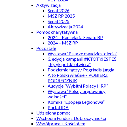
Aktywizacja
Senat 2026
MSZ RP 2025
Senat 2025
Aktywizacja 2024
Pomoc charytatywna
2024 – Kancelaria Senatu RP
2024 – MSZ RP
Pozostałe
Wystawa “Pisarze dwudziestolecia”
3. edycja kampanii #KTOTYJESTEŚ
„Język polski otwiera”
Podziemie łączy / Pogrindis jungia
A to Polski właśnie – POBIERZ
PODRECZNIK
Audycje “Wybitni Polacy II RP”
Wystawa “Polscy orędownicy
wolności”
Komiks “Epopeja Legionowa”
Portal IDA
Udzielona pomoc
Wschodni Fundusz Dobroczynności
Współpraca z Kościołem