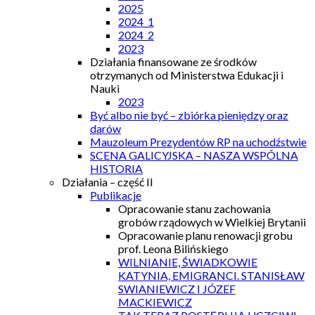
2025
2024_1
2024_2
2023
Działania finansowane ze środków
otrzymanych od Ministerstwa Edukacji i
Nauki
2023
Być albo nie być – zbiórka pieniędzy oraz
darów
Mauzoleum Prezydentów RP na uchodźstwie
SCENA GALICYJSKA – NASZA WSPÓLNA
HISTORIA
Działania – część II
Publikacje
Opracowanie stanu zachowania
grobów rządowych w Wielkiej Brytanii
Opracowanie planu renowacji grobu
prof. Leona Bilińskiego
WILNIANIE, ŚWIADKOWIE
KATYNIA, EMIGRANCI. STANISŁAW
SWIANIEWICZ I JÓZEF
MACKIEWICZ