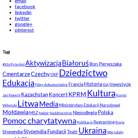
email
facebook
linkedin
twitter
google+
pinterest
Tagi
Białoruś
Aktywizacja
Bon Pierwszaka
#KtoTyJesteś
Dziedzictwo
Czechy
Cmentarze
DKP
Edukacja
Historia
Francja
Inwestycje
Filmy dokumentalne
IDA
Kultura
KPRM
Kazachstan
Koncert
Kurier
Jan Paweł II
Litwa
Media
Ministerstwo Edukacji Narodowej
Wileński
Mołdawia
Polska
Niepodległa
MSZ
Nabór
Naddniestrze
Pomoc charytatywna
Regranting
Rosja
Publikacja
Ukraina
Stypendia Fundacji
Stypendia
Teatr
Warsztaty