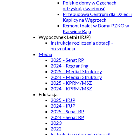
Polskie domy w Czechach
odzyskują świetność
Przebudowa Centrum dla Dzieci i
Kaplicy na Węgrzech
Remont toalet w Domu PZKO w
Karwinie Raju
Wypoczynek Letni (IRJP)
Instrukcja rozliczenia dotacji –
prezentacja
Media
2025 – Senat RP
2024 – Regranting
2025 – Media i Struktury
2024 – Media i Struktury
2025 – KPRM/MSZ
2024 – KPRM/MSZ
Edukacja
2025 – IRJP
2024 – IRJP
2025 – Senat RP
2024 – Senat RP
2023
2022
Instrukcja rozliczenia dotacji