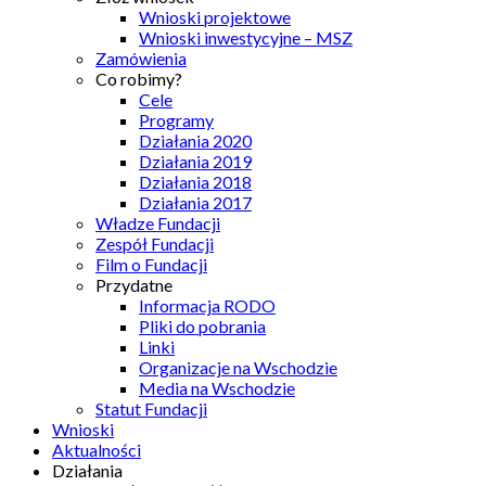
Wnioski projektowe
Wnioski inwestycyjne – MSZ
Zamówienia
Co robimy?
Cele
Programy
Działania 2020
Działania 2019
Działania 2018
Działania 2017
Władze Fundacji
Zespół Fundacji
Film o Fundacji
Przydatne
Informacja RODO
Pliki do pobrania
Linki
Organizacje na Wschodzie
Media na Wschodzie
Statut Fundacji
Wnioski
Aktualności
Działania