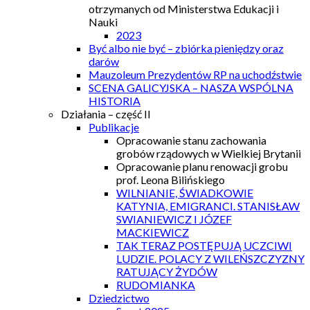
otrzymanych od Ministerstwa Edukacji i
Nauki
2023
Być albo nie być – zbiórka pieniędzy oraz
darów
Mauzoleum Prezydentów RP na uchodźstwie
SCENA GALICYJSKA – NASZA WSPÓLNA
HISTORIA
Działania – część II
Publikacje
Opracowanie stanu zachowania
grobów rządowych w Wielkiej Brytanii
Opracowanie planu renowacji grobu
prof. Leona Bilińskiego
WILNIANIE, ŚWIADKOWIE
KATYNIA, EMIGRANCI. STANISŁAW
SWIANIEWICZ I JÓZEF
MACKIEWICZ
TAK TERAZ POSTĘPUJĄ UCZCIWI
LUDZIE. POLACY Z WILEŃSZCZYZNY
RATUJĄCY ŻYDÓW
RUDOMIANKA
Dziedzictwo