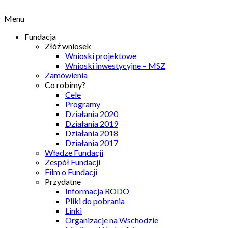
Menu
Fundacja
Złóż wniosek
Wnioski projektowe
Wnioski inwestycyjne – MSZ
Zamówienia
Co robimy?
Cele
Programy
Działania 2020
Działania 2019
Działania 2018
Działania 2017
Władze Fundacji
Zespół Fundacji
Film o Fundacji
Przydatne
Informacja RODO
Pliki do pobrania
Linki
Organizacje na Wschodzie