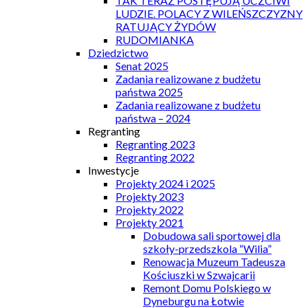
TAK TERAZ POSTĘPUJĄ UCZCIWI
LUDZIE. POLACY Z WILEŃSZCZYZNY
RATUJĄCY ŻYDÓW
RUDOMIANKA
Dziedzictwo
Senat 2025
Zadania realizowane z budżetu
państwa 2025
Zadania realizowane z budżetu
państwa – 2024
Regranting
Regranting 2023
Regranting 2022
Inwestycje
Projekty 2024 i 2025
Projekty 2023
Projekty 2022
Projekty 2021
Dobudowa sali sportowej dla
szkoły-przedszkola “Wilia”
Renowacja Muzeum Tadeusza
Kościuszki w Szwajcarii
Remont Domu Polskiego w
Dyneburgu na Łotwie