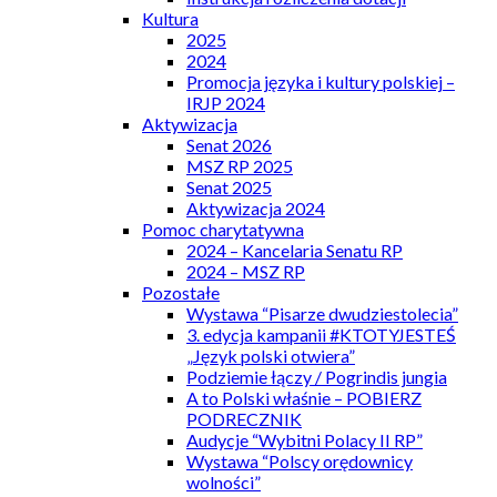
Kultura
2025
2024
Promocja języka i kultury polskiej –
IRJP 2024
Aktywizacja
Senat 2026
MSZ RP 2025
Senat 2025
Aktywizacja 2024
Pomoc charytatywna
2024 – Kancelaria Senatu RP
2024 – MSZ RP
Pozostałe
Wystawa “Pisarze dwudziestolecia”
3. edycja kampanii #KTOTYJESTEŚ
„Język polski otwiera”
Podziemie łączy / Pogrindis jungia
A to Polski właśnie – POBIERZ
PODRECZNIK
Audycje “Wybitni Polacy II RP”
Wystawa “Polscy orędownicy
wolności”