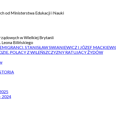
h od Ministerstwa Edukacji i Nauki
ządowych w Wielkiej Brytanii
 Leona Bilińskiego
 EMIGRANCI. STANISŁAW SWIANIEWICZ I JÓZEF MACKIEWI
DZIE. POLACY Z WILEŃSZCZYZNY RATUJĄCY ŻYDÓW
ów
STORIA
 2025
– 2024