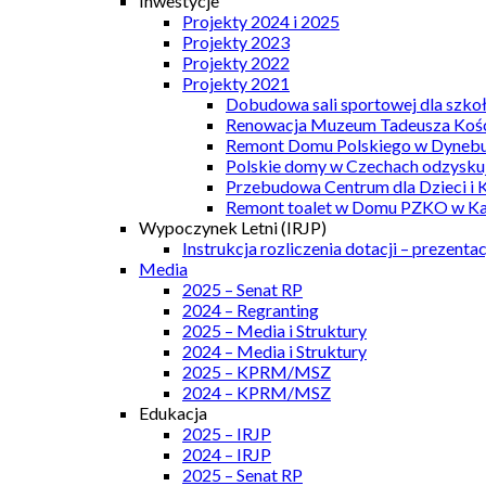
Inwestycje
Projekty 2024 i 2025
Projekty 2023
Projekty 2022
Projekty 2021
Dobudowa sali sportowej dla szkoł
Renowacja Muzeum Tadeusza Kości
Remont Domu Polskiego w Dynebu
Polskie domy w Czechach odzyskuj
Przebudowa Centrum dla Dzieci i 
Remont toalet w Domu PZKO w Kar
Wypoczynek Letni (IRJP)
Instrukcja rozliczenia dotacji – prezentac
Media
2025 – Senat RP
2024 – Regranting
2025 – Media i Struktury
2024 – Media i Struktury
2025 – KPRM/MSZ
2024 – KPRM/MSZ
Edukacja
2025 – IRJP
2024 – IRJP
2025 – Senat RP