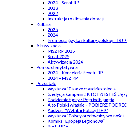
2024 – Senat RP
2023
2022
Instrukcja rozliczenia dotacji
Kultura
2025
2024
Promocja języka i kultury polskiej – IRJ
Aktywizacja
MSZ RP 2025
Senat 2025
Aktywizacja 2024
Pomoc charytatywna
2024 – Kancelaria Senatu RP
2024 – MSZ RP
Pozostałe
Wystawa “Pisarze dwudziestolecia”
3. edycja kampanii #KTOTYJESTEŚ „Języ
Podziemie łączy / Pogrindis jungia
A to Polski właśnie – POBIERZ PODRE
Audycje “Wybitni Polacy II RP”
Wystawa “Polscy orędownicy wolności”
Komiks “Epopeja Legionowa”
Portal IDA