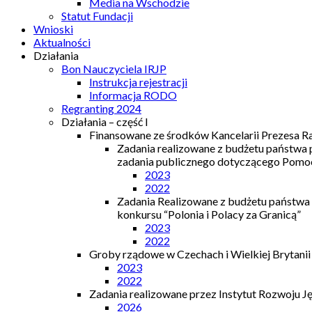
Media na Wschodzie
Statut Fundacji
Wnioski
Aktualności
Działania
Bon Nauczyciela IRJP
Instrukcja rejestracji
Informacja RODO
Regranting 2024
Działania – część I
Finansowane ze środków Kancelarii Prezesa R
Zadania realizowane z budżetu państwa
zadania publicznego dotyczącego Pomocy
2023
2022
Zadania Realizowane z budżetu państwa
konkursu “Polonia i Polacy za Granicą”
2023
2022
Groby rządowe w Czechach i Wielkiej Brytanii
2023
2022
Zadania realizowane przez Instytut Rozwoju J
2026