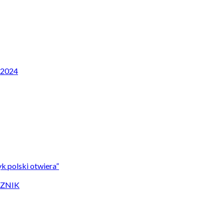
P 2024
k polski otwiera”
CZNIK