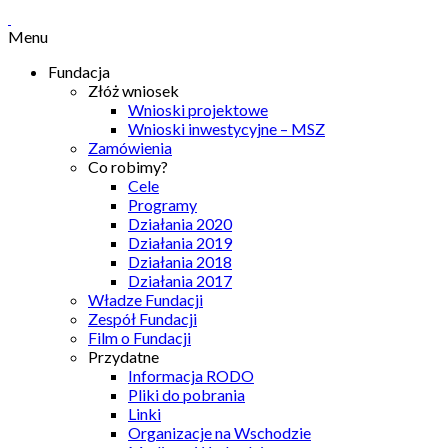
Menu
Fundacja
Złóż wniosek
Wnioski projektowe
Wnioski inwestycyjne – MSZ
Zamówienia
Co robimy?
Cele
Programy
Działania 2020
Działania 2019
Działania 2018
Działania 2017
Władze Fundacji
Zespół Fundacji
Film o Fundacji
Przydatne
Informacja RODO
Pliki do pobrania
Linki
Organizacje na Wschodzie