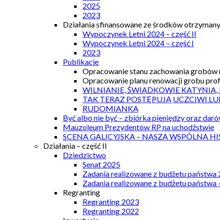
2025
2023
Działania sfinansowane ze środków otrzymanyc
Wypoczynek Letni 2024 – część II
Wypoczynek Letni 2024 – część I
2023
Publikacje
Opracowanie stanu zachowania grobów r
Opracowanie planu renowacji grobu prof.
WILNIANIE, ŚWIADKOWIE KATYNIA,
TAK TERAZ POSTĘPUJĄ UCZCIWI LU
RUDOMIANKA
Być albo nie być – zbiórka pieniędzy oraz dar
Mauzoleum Prezydentów RP na uchodźstwie
SCENA GALICYJSKA – NASZA WSPÓLNA HI
Działania – część II
Dziedzictwo
Senat 2025
Zadania realizowane z budżetu państwa
Zadania realizowane z budżetu państwa 
Regranting
Regranting 2023
Regranting 2022