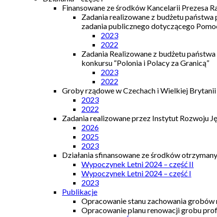
Finansowane ze środków Kancelarii Prezesa R
Zadania realizowane z budżetu państwa
zadania publicznego dotyczącego Pomocy
2023
2022
Zadania Realizowane z budżetu państwa
konkursu “Polonia i Polacy za Granicą”
2023
2022
Groby rządowe w Czechach i Wielkiej Brytanii
2023
2022
Zadania realizowane przez Instytut Rozwoju J
2026
2025
2023
Działania sfinansowane ze środków otrzymanyc
Wypoczynek Letni 2024 – część II
Wypoczynek Letni 2024 – część I
2023
Publikacje
Opracowanie stanu zachowania grobów r
Opracowanie planu renowacji grobu prof.