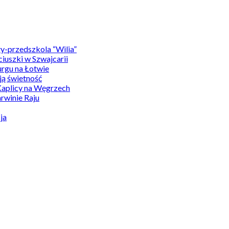
y-przedszkola “Wilia”
uszki w Szwajcarii
rgu na Łotwie
ą świetność
Kaplicy na Węgrzech
winie Raju
ja