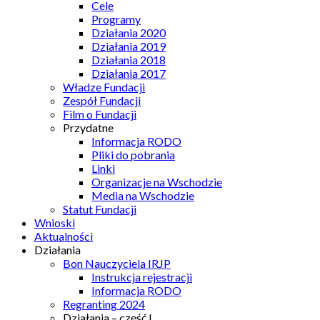
Cele
Programy
Działania 2020
Działania 2019
Działania 2018
Działania 2017
Władze Fundacji
Zespół Fundacji
Film o Fundacji
Przydatne
Informacja RODO
Pliki do pobrania
Linki
Organizacje na Wschodzie
Media na Wschodzie
Statut Fundacji
Wnioski
Aktualności
Działania
Bon Nauczyciela IRJP
Instrukcja rejestracji
Informacja RODO
Regranting 2024
Działania – część I