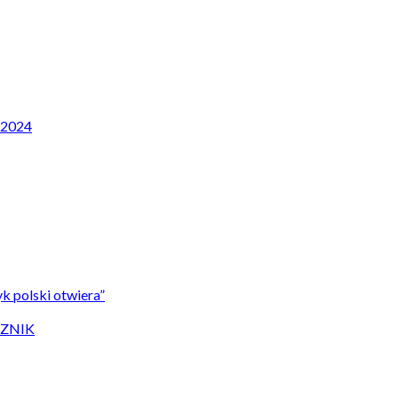
P 2024
k polski otwiera”
CZNIK