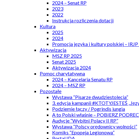
2024 – Senat RP
2023
2022
Instrukcja rozliczenia dotacji
Kultura
2025
2024
Promocja języka i kultury polskiej – IRJ
Aktywizacja
MSZ RP 2025
Senat 2025
Aktywizacja 2024
Pomoc charytatywna
2024 – Kancelaria Senatu RP
2024 – MSZ RP
Pozostałe
Wystawa “Pisarze dwudziestolecia”
3. edycja kampanii #KTOTYJESTEŚ „Języ
Podziemie łączy / Pogrindis jungia
A to Polski właśnie – POBIERZ PODRE
Audycje “Wybitni Polacy II RP”
Wystawa “Polscy orędownicy wolności”
Komiks “Epopeja Legionowa”
Portal IDA