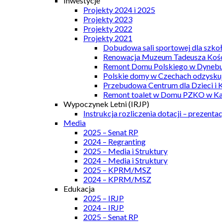
Inwestycje
Projekty 2024 i 2025
Projekty 2023
Projekty 2022
Projekty 2021
Dobudowa sali sportowej dla szkoł
Renowacja Muzeum Tadeusza Kości
Remont Domu Polskiego w Dynebu
Polskie domy w Czechach odzyskuj
Przebudowa Centrum dla Dzieci i 
Remont toalet w Domu PZKO w Kar
Wypoczynek Letni (IRJP)
Instrukcja rozliczenia dotacji – prezentac
Media
2025 – Senat RP
2024 – Regranting
2025 – Media i Struktury
2024 – Media i Struktury
2025 – KPRM/MSZ
2024 – KPRM/MSZ
Edukacja
2025 – IRJP
2024 – IRJP
2025 – Senat RP