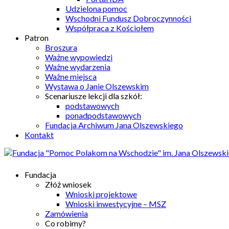
Udzielona pomoc
Wschodni Fundusz Dobroczynności
Współpraca z Kościołem
Patron
Broszura
Ważne wypowiedzi
Ważne wydarzenia
Ważne miejsca
Wystawa o Janie Olszewskim
Scenariusze lekcji dla szkół:
podstawowych
ponadpodstawowych
Fundacja Archiwum Jana Olszewskiego
Kontakt
Fundacja
Złóż wniosek
Wnioski projektowe
Wnioski inwestycyjne – MSZ
Zamówienia
Co robimy?