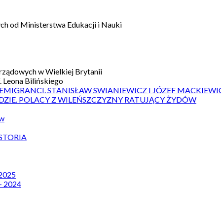
h od Ministerstwa Edukacji i Nauki
ządowych w Wielkiej Brytanii
 Leona Bilińskiego
 EMIGRANCI. STANISŁAW SWIANIEWICZ I JÓZEF MACKIEWI
DZIE. POLACY Z WILEŃSZCZYZNY RATUJĄCY ŻYDÓW
ów
STORIA
 2025
– 2024