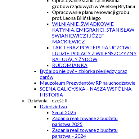
Opracowanie stanu zachowania
grobów rządowych w Wielkiej Brytanii
Opracowanie planu renowacji grobu
prof. Leona Bilińskiego
WILNIANIE, ŚWIADKOWIE
KATYNIA, EMIGRANCI. STANISŁAW
SWIANIEWICZ I JÓZEF
MACKIEWICZ
TAK TERAZ POSTĘPUJĄ UCZCIWI
LUDZIE. POLACY Z WILEŃSZCZYZNY
RATUJĄCY ŻYDÓW
RUDOMIANKA
Być albo nie być – zbiórka pieniędzy oraz
darów
Mauzoleum Prezydentów RP na uchodźstwie
SCENA GALICYJSKA – NASZA WSPÓLNA
HISTORIA
Działania – część II
Dziedzictwo
Senat 2025
Zadania realizowane z budżetu
państwa 2025
Zadania realizowane z budżetu
państwa – 2024