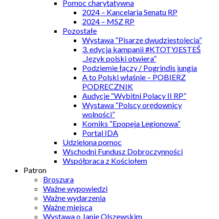
Pomoc charytatywna
2024 – Kancelaria Senatu RP
2024 – MSZ RP
Pozostałe
Wystawa “Pisarze dwudziestolecia”
3. edycja kampanii #KTOTYJESTEŚ
„Język polski otwiera”
Podziemie łączy / Pogrindis jungia
A to Polski właśnie – POBIERZ
PODRECZNIK
Audycje “Wybitni Polacy II RP”
Wystawa “Polscy orędownicy
wolności”
Komiks “Epopeja Legionowa”
Portal IDA
Udzielona pomoc
Wschodni Fundusz Dobroczynności
Współpraca z Kościołem
Patron
Broszura
Ważne wypowiedzi
Ważne wydarzenia
Ważne miejsca
Wystawa o Janie Olszewskim