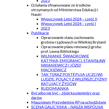
2023
Działania sfinansowane ze środków
otrzymanych od Ministerstwa Edukacji i
Nauki
Wypoczynek Letni 2024 – część II
Wypoczynek Letni 2024 – część I
2023
Publikacje
Opracowanie stanu zachowania
grobów rządowych w Wielkiej Brytanii
Opracowanie planu renowacji grobu
prof. Leona Bilińskiego
WILNIANIE, ŚWIADKOWIE
KATYNIA, EMIGRANCI. STANISŁAW
SWIANIEWICZ I JÓZEF
MACKIEWICZ
TAK TERAZ POSTĘPUJĄ UCZCIWI
LUDZIE. POLACY Z WILEŃSZCZYZNY
RATUJĄCY ŻYDÓW
RUDOMIANKA
Być albo nie być – zbiórka pieniędzy oraz
darów
Mauzoleum Prezydentów RP na uchodźstwie
SCENA GALICYJSKA – NASZA WSPÓLNA