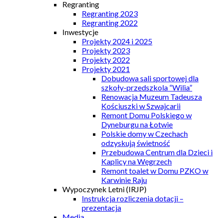
Regranting
Regranting 2023
Regranting 2022
Inwestycje
Projekty 2024 i 2025
Projekty 2023
Projekty 2022
Projekty 2021
Dobudowa sali sportowej dla
szkoły-przedszkola “Wilia”
Renowacja Muzeum Tadeusza
Kościuszki w Szwajcarii
Remont Domu Polskiego w
Dyneburgu na Łotwie
Polskie domy w Czechach
odzyskują świetność
Przebudowa Centrum dla Dzieci i
Kaplicy na Węgrzech
Remont toalet w Domu PZKO w
Karwinie Raju
Wypoczynek Letni (IRJP)
Instrukcja rozliczenia dotacji –
prezentacja
Media