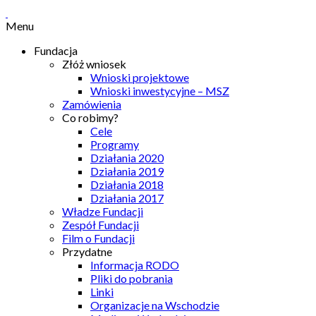
Menu
Fundacja
Złóż wniosek
Wnioski projektowe
Wnioski inwestycyjne – MSZ
Zamówienia
Co robimy?
Cele
Programy
Działania 2020
Działania 2019
Działania 2018
Działania 2017
Władze Fundacji
Zespół Fundacji
Film o Fundacji
Przydatne
Informacja RODO
Pliki do pobrania
Linki
Organizacje na Wschodzie