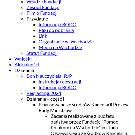
Władze Fundacji
Zespół Fundacji
Film o Fundacji
Przydatne
Informacja RODO
Pliki do pobrania
Linki
Organizacje na Wschodzie
Media na Wschodzie
Statut Fundacji
Wnioski
Aktualności
Działania
Bon Nauczyciela IRJP
Instrukcja rejestracji
Informacja RODO
Regranting 2024
Działania – część I
Finansowane ze środków Kancelarii Prezesa
Rady Ministrów
Zadania realizowane z budżetu
państwa przez Fundacje “Pomoc
Polakom na Wschodzie” im. Jana
Olszewskiego ze środków Kancelarii