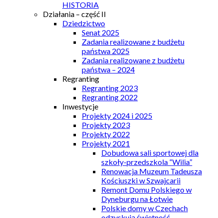
HISTORIA
Działania – część II
Dziedzictwo
Senat 2025
Zadania realizowane z budżetu
państwa 2025
Zadania realizowane z budżetu
państwa – 2024
Regranting
Regranting 2023
Regranting 2022
Inwestycje
Projekty 2024 i 2025
Projekty 2023
Projekty 2022
Projekty 2021
Dobudowa sali sportowej dla
szkoły-przedszkola “Wilia”
Renowacja Muzeum Tadeusza
Kościuszki w Szwajcarii
Remont Domu Polskiego w
Dyneburgu na Łotwie
Polskie domy w Czechach
odzyskują świetność