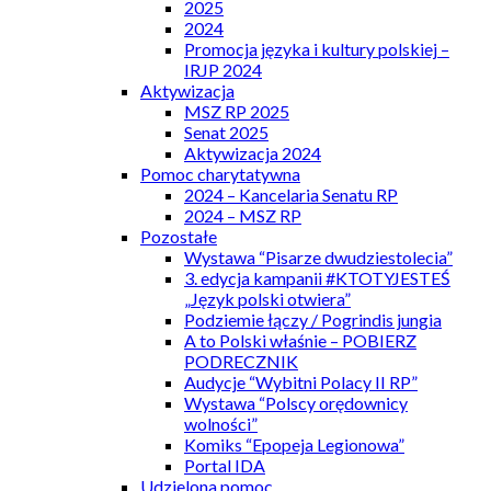
2025
2024
Promocja języka i kultury polskiej –
IRJP 2024
Aktywizacja
MSZ RP 2025
Senat 2025
Aktywizacja 2024
Pomoc charytatywna
2024 – Kancelaria Senatu RP
2024 – MSZ RP
Pozostałe
Wystawa “Pisarze dwudziestolecia”
3. edycja kampanii #KTOTYJESTEŚ
„Język polski otwiera”
Podziemie łączy / Pogrindis jungia
A to Polski właśnie – POBIERZ
PODRECZNIK
Audycje “Wybitni Polacy II RP”
Wystawa “Polscy orędownicy
wolności”
Komiks “Epopeja Legionowa”
Portal IDA
Udzielona pomoc