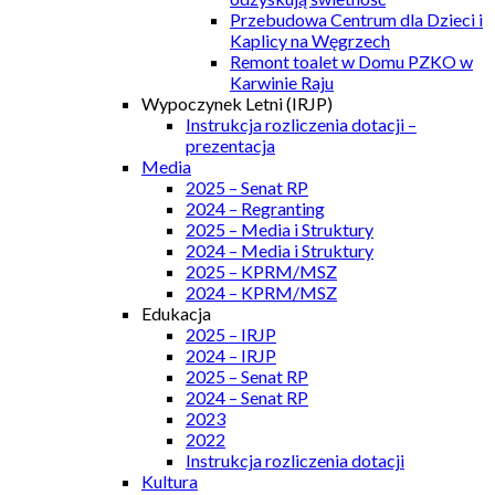
Przebudowa Centrum dla Dzieci i
Kaplicy na Węgrzech
Remont toalet w Domu PZKO w
Karwinie Raju
Wypoczynek Letni (IRJP)
Instrukcja rozliczenia dotacji –
prezentacja
Media
2025 – Senat RP
2024 – Regranting
2025 – Media i Struktury
2024 – Media i Struktury
2025 – KPRM/MSZ
2024 – KPRM/MSZ
Edukacja
2025 – IRJP
2024 – IRJP
2025 – Senat RP
2024 – Senat RP
2023
2022
Instrukcja rozliczenia dotacji
Kultura