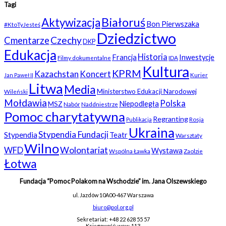
Tagi
Białoruś
Aktywizacja
Bon Pierwszaka
#KtoTyJesteś
Dziedzictwo
Czechy
Cmentarze
DKP
Edukacja
Historia
Francja
Inwestycje
Filmy dokumentalne
IDA
Kultura
KPRM
Kazachstan
Koncert
Kurier
Jan Paweł II
Litwa
Media
Ministerstwo Edukacji Narodowej
Wileński
Mołdawia
Polska
Niepodległa
MSZ
Nabór
Naddniestrze
Pomoc charytatywna
Regranting
Rosja
Publikacja
Ukraina
Stypendia Fundacji
Stypendia
Teatr
Warsztaty
Wilno
WFD
Wolontariat
Wystawa
Wspólna Ławka
Zaolzie
Łotwa
Fundacja “Pomoc Polakom na Wschodzie” im. Jana Olszewskiego
ul. Jazdów 10A
00-467 Warszawa
biuro@pol.org.pl
Sekretariat: +48 22 628 55 57
Księgowość: wew. 113