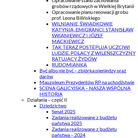
Opracowanie stanu zachowania
grobów rządowych w Wielkiej Brytanii
Opracowanie planu renowacji grobu
prof. Leona Bilińskiego
WILNIANIE, ŚWIADKOWIE
KATYNIA, EMIGRANCI. STANISŁAW
SWIANIEWICZ I JÓZEF
MACKIEWICZ
TAK TERAZ POSTĘPUJĄ UCZCIWI
LUDZIE. POLACY Z WILEŃSZCZYZNY
RATUJĄCY ŻYDÓW
RUDOMIANKA
Być albo nie być – zbiórka pieniędzy oraz
darów
Mauzoleum Prezydentów RP na uchodźstwie
SCENA GALICYJSKA – NASZA WSPÓLNA
HISTORIA
Działania – część II
Dziedzictwo
Senat 2025
Zadania realizowane z budżetu
państwa 2025
Zadania realizowane z budżetu
państwa – 2024