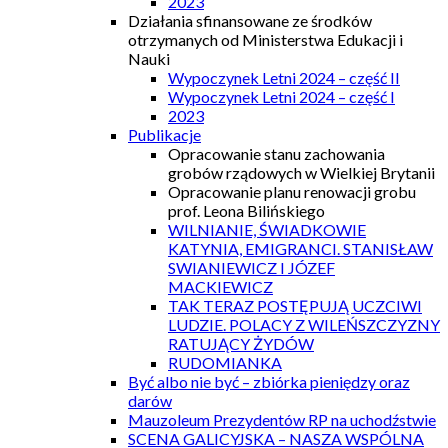
2023
Działania sfinansowane ze środków
otrzymanych od Ministerstwa Edukacji i
Nauki
Wypoczynek Letni 2024 – część II
Wypoczynek Letni 2024 – część I
2023
Publikacje
Opracowanie stanu zachowania
grobów rządowych w Wielkiej Brytanii
Opracowanie planu renowacji grobu
prof. Leona Bilińskiego
WILNIANIE, ŚWIADKOWIE
KATYNIA, EMIGRANCI. STANISŁAW
SWIANIEWICZ I JÓZEF
MACKIEWICZ
TAK TERAZ POSTĘPUJĄ UCZCIWI
LUDZIE. POLACY Z WILEŃSZCZYZNY
RATUJĄCY ŻYDÓW
RUDOMIANKA
Być albo nie być – zbiórka pieniędzy oraz
darów
Mauzoleum Prezydentów RP na uchodźstwie
SCENA GALICYJSKA – NASZA WSPÓLNA