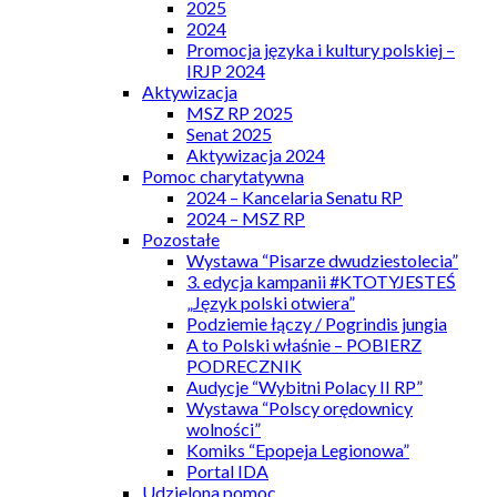
2025
2024
Promocja języka i kultury polskiej –
IRJP 2024
Aktywizacja
MSZ RP 2025
Senat 2025
Aktywizacja 2024
Pomoc charytatywna
2024 – Kancelaria Senatu RP
2024 – MSZ RP
Pozostałe
Wystawa “Pisarze dwudziestolecia”
3. edycja kampanii #KTOTYJESTEŚ
„Język polski otwiera”
Podziemie łączy / Pogrindis jungia
A to Polski właśnie – POBIERZ
PODRECZNIK
Audycje “Wybitni Polacy II RP”
Wystawa “Polscy orędownicy
wolności”
Komiks “Epopeja Legionowa”
Portal IDA
Udzielona pomoc