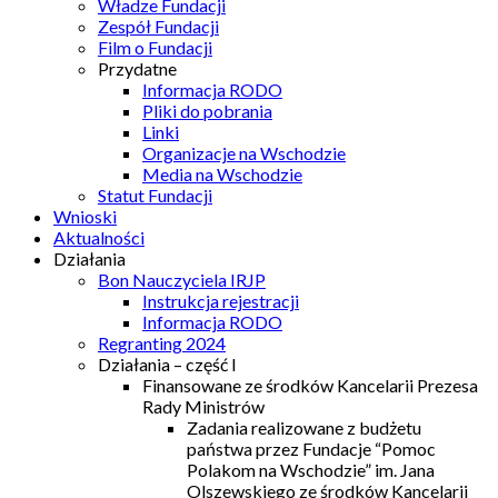
Władze Fundacji
Zespół Fundacji
Film o Fundacji
Przydatne
Informacja RODO
Pliki do pobrania
Linki
Organizacje na Wschodzie
Media na Wschodzie
Statut Fundacji
Wnioski
Aktualności
Działania
Bon Nauczyciela IRJP
Instrukcja rejestracji
Informacja RODO
Regranting 2024
Działania – część I
Finansowane ze środków Kancelarii Prezesa
Rady Ministrów
Zadania realizowane z budżetu
państwa przez Fundacje “Pomoc
Polakom na Wschodzie” im. Jana
Olszewskiego ze środków Kancelarii