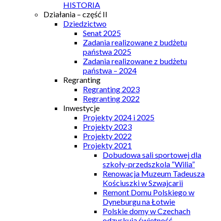
HISTORIA
Działania – część II
Dziedzictwo
Senat 2025
Zadania realizowane z budżetu
państwa 2025
Zadania realizowane z budżetu
państwa – 2024
Regranting
Regranting 2023
Regranting 2022
Inwestycje
Projekty 2024 i 2025
Projekty 2023
Projekty 2022
Projekty 2021
Dobudowa sali sportowej dla
szkoły-przedszkola “Wilia”
Renowacja Muzeum Tadeusza
Kościuszki w Szwajcarii
Remont Domu Polskiego w
Dyneburgu na Łotwie
Polskie domy w Czechach
odzyskują świetność