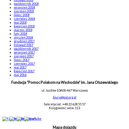
październik 2018
wrzesień 2018
sierpień 2018
lipiec 2018
czerwiec 2018
maj 2018
kwiecień 2018
marzec 2018
luty 2018
styczeń 2018
grudzień 2017
listopad 2017
październik 2017
wrzesień 2017
sierpień 2017
lipiec 2017
czerwiec 2017
maj 2017
kwiecień 2017
maj 2016
Fundacja “Pomoc Polakom na Wschodzie” im. Jana Olszewskiego
ul. Jazdów 10A
00-467 Warszawa
biuro@pol.org.pl
Sekretariat: +48 22 628 55 57
Księgowość: wew. 113
Mapa dojazdu