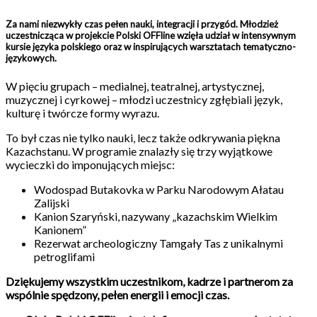
Za nami niezwykły czas pełen nauki, integracji i przygód. Młodzież
uczestnicząca w projekcie Polski OFFline wzięła udział w intensywnym
kursie języka polskiego oraz w inspirujących warsztatach tematyczno-
językowych.
W pięciu grupach – medialnej, teatralnej, artystycznej,
muzycznej i cyrkowej – młodzi uczestnicy zgłębiali język,
kulturę i twórcze formy wyrazu.
To był czas nie tylko nauki, lecz także odkrywania piękna
Kazachstanu. W programie znalazły się trzy wyjątkowe
wycieczki do imponujących miejsc:
Wodospad Butakovka w Parku Narodowym Ałatau
Zalijski
Kanion Szaryński, nazywany „kazachskim Wielkim
Kanionem”
Rezerwat archeologiczny Tamgały Tas z unikalnymi
petroglifami
Dziękujemy wszystkim uczestnikom, kadrze i partnerom za
wspólnie spędzony, pełen energii i emocji czas.