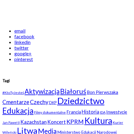
email
facebook
linkedin
twitter
google+
pinterest
Tagi
Białoruś
Aktywizacja
Bon Pierwszaka
#KtoTyJesteś
Dziedzictwo
Czechy
Cmentarze
DKP
Edukacja
Historia
Francja
Inwestycje
Filmy dokumentalne
IDA
Kultura
KPRM
Kazachstan
Koncert
Kurier
Jan Paweł II
Litwa
Media
Ministerstwo Edukacji Narodowej
Wileński