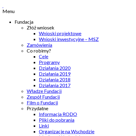
Menu
Fundacja
Złóż wniosek
Wnioski projektowe
Wnioski inwestycyjne – MSZ
Zamówienia
Co robimy?
Cele
Programy
Działania 2020
Działania 2019
Działania 2018
Działania 2017
Władze Fundacji
Zespół Fundacji
Film o Fundacji
Przydatne
Informacja RODO
Pliki do pobrania
Linki
Organizacje na Wschodzie