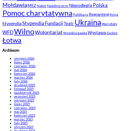
Mołdawia
Polska
Niepodległa
MSZ
Nabór
Naddniestrze
Pomoc charytatywna
Regranting
Rosja
Publikacja
Ukraina
Stypendia Fundacji
Stypendia
Teatr
Warsztaty
Wilno
WFD
Wolontariat
Wystawa
Wspólna Ławka
Zaolzie
Łotwa
Archiwum
sierpień 2026
lipiec 2026
czerwiec 2026
maj 2026
kwiecień 2026
marzec 2026
luty 2026
grudzień 2025
listopad 2025
październik 2025
wrzesień 2025
sierpień 2025
lipiec 2025
czerwiec 2025
maj 2025
kwiecień 2025
marzec 2025
luty 2025
styczeń 2025
grudzień 2024