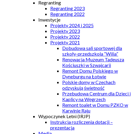
Regranting
Regranting 2023
Regranting 2022
Inwestycje
Projekty 2024 i 2025
Projekty 2023
Projekty 2022
Projekty 2021
Dobudowa sali sportowej dla
szkoły-przedszkola “Wilia”
Renowacja Muzeum Tadeusza
Kościuszki w Szwajcarii
Remont Domu Polskiego w
Dyneburgu na Łotwie
Polskie domy w Czechach
odzyskują świetność
Przebudowa Centrum dla Dzieci i
Kaplicy na Węgrzech
Remont toalet w Domu PZKO w
Karwinie Raju
Wypoczynek Letni (IRJP)
Instrukcja rozliczenia dotacji –
prezentacja
Media