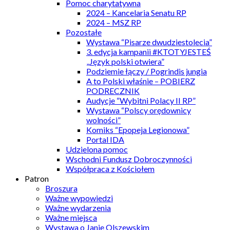
Pomoc charytatywna
2024 – Kancelaria Senatu RP
2024 – MSZ RP
Pozostałe
Wystawa “Pisarze dwudziestolecia”
3. edycja kampanii #KTOTYJESTEŚ
„Język polski otwiera”
Podziemie łączy / Pogrindis jungia
A to Polski właśnie – POBIERZ
PODRECZNIK
Audycje “Wybitni Polacy II RP”
Wystawa “Polscy orędownicy
wolności”
Komiks “Epopeja Legionowa”
Portal IDA
Udzielona pomoc
Wschodni Fundusz Dobroczynności
Współpraca z Kościołem
Patron
Broszura
Ważne wypowiedzi
Ważne wydarzenia
Ważne miejsca
Wystawa o Janie Olszewskim