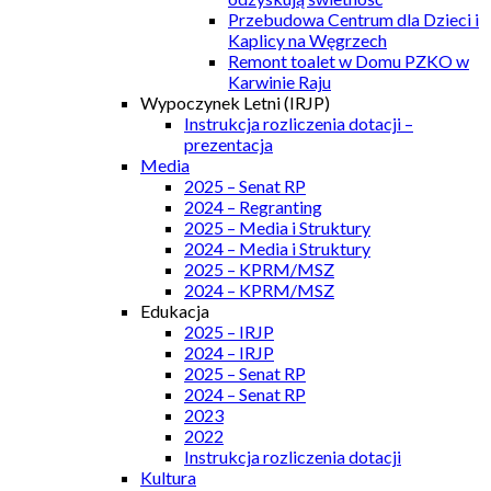
Przebudowa Centrum dla Dzieci i
Kaplicy na Węgrzech
Remont toalet w Domu PZKO w
Karwinie Raju
Wypoczynek Letni (IRJP)
Instrukcja rozliczenia dotacji –
prezentacja
Media
2025 – Senat RP
2024 – Regranting
2025 – Media i Struktury
2024 – Media i Struktury
2025 – KPRM/MSZ
2024 – KPRM/MSZ
Edukacja
2025 – IRJP
2024 – IRJP
2025 – Senat RP
2024 – Senat RP
2023
2022
Instrukcja rozliczenia dotacji
Kultura