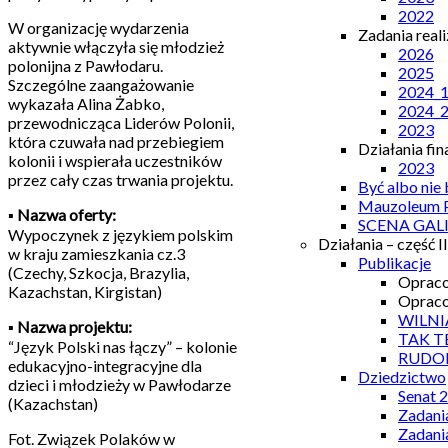
2022
W organizację wydarzenia
Zadania real
aktywnie włączyła się młodzież
2026
polonijna z Pawłodaru.
2025
Szczególne zaangażowanie
2024_
wykazała Alina Żabko,
2024_
przewodnicząca Liderów Polonii,
2023
która czuwała nad przebiegiem
Działania fi
kolonii i wspierała uczestników
2023
przez cały czas trwania projektu.
Być albo nie
Mauzoleum P
▪️
Nazwa oferty:
SCENA GAL
Wypoczynek z językiem polskim
Działania – część II
w kraju zamieszkania cz.3
Publikacje
(Czechy, Szkocja, Brazylia,
Opraco
Kazachstan, Kirgistan)
Opraco
WILNI
▪️
Nazwa projektu:
TAK T
“Język Polski nas łączy” – kolonie
RUDO
edukacyjno-integracyjne dla
Dziedzictwo
dzieci i młodzieży w Pawłodarze
Senat 
(Kazachstan)
Zadani
Zadani
Fot. Związek Polaków w