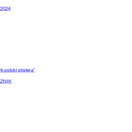
P 2024
k polski otwiera”
CZNIK