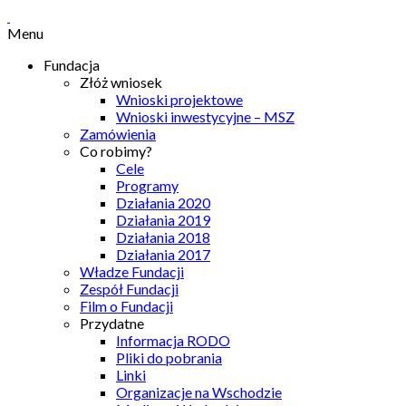
Menu
Fundacja
Złóż wniosek
Wnioski projektowe
Wnioski inwestycyjne – MSZ
Zamówienia
Co robimy?
Cele
Programy
Działania 2020
Działania 2019
Działania 2018
Działania 2017
Władze Fundacji
Zespół Fundacji
Film o Fundacji
Przydatne
Informacja RODO
Pliki do pobrania
Linki
Organizacje na Wschodzie