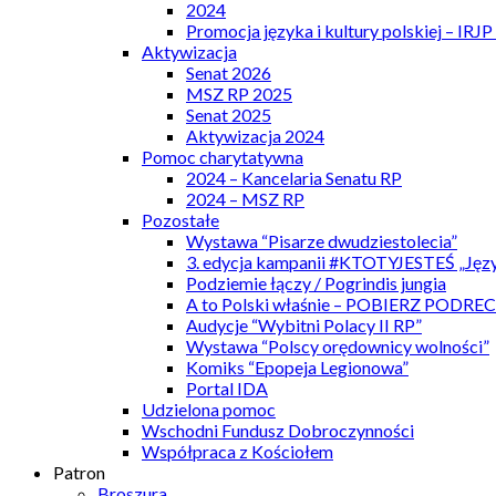
2024
Promocja języka i kultury polskiej – IRJ
Aktywizacja
Senat 2026
MSZ RP 2025
Senat 2025
Aktywizacja 2024
Pomoc charytatywna
2024 – Kancelaria Senatu RP
2024 – MSZ RP
Pozostałe
Wystawa “Pisarze dwudziestolecia”
3. edycja kampanii #KTOTYJESTEŚ „Języ
Podziemie łączy / Pogrindis jungia
A to Polski właśnie – POBIERZ PODRE
Audycje “Wybitni Polacy II RP”
Wystawa “Polscy orędownicy wolności”
Komiks “Epopeja Legionowa”
Portal IDA
Udzielona pomoc
Wschodni Fundusz Dobroczynności
Współpraca z Kościołem
Patron
Broszura