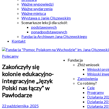
Ważne wypowiedzi
Ważne wydarzenia
Ważne miejsca
Wystawa o Janie Olszewskim
Scenariusze lekcji dla szkół:
podstawowych
ponadpodstawowych
Fundacja Archiwum Jana Olszewskiego
Kontakt
Polecamy
Fundacja
Złóż wniosek
Zakończyły się
Wnioski pro
kolonie edukacyjno-
Wnioski inw
Zamówienia
integracyjne „Język
Co robimy?
Polski nas łączy” w
Cele
Programy
Pawłodarze
Działania 20
Działania 20
22 października, 2025
Działania 20