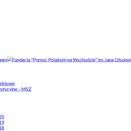
jektowe
estycyjne – MSZ
20
19
18