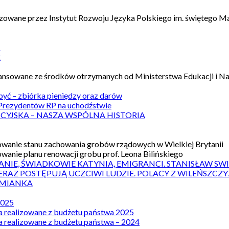
izowane przez Instytut Rozwoju Języka Polskiego im. świętego M
1
2
nansowane ze środków otrzymanych od Ministerstwa Edukacji i N
 być – zbiórka pieniędzy oraz darów
rezydentów RP na uchodźstwie
ICYJSKA – NASZA WSPÓLNA HISTORIA
wanie stanu zachowania grobów rządowych w Wielkiej Brytanii
wanie planu renowacji grobu prof. Leona Bilińskiego
ANIE, ŚWIADKOWIE KATYNIA, EMIGRANCI. STANISŁAW SW
ERAZ POSTĘPUJĄ UCZCIWI LUDZIE. POLACY Z WILEŃSZC
MIANKA
2025
a realizowane z budżetu państwa 2025
a realizowane z budżetu państwa – 2024