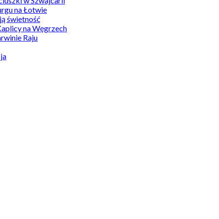
uszki w Szwajcarii
rgu na Łotwie
ą świetność
Kaplicy na Węgrzech
winie Raju
ja