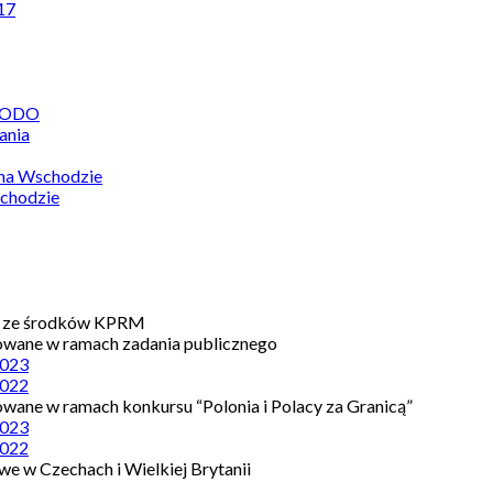
17
 RODO
ania
 na Wschodzie
chodzie
e ze środków KPRM
owane w ramach zadania publicznego
023
022
owane w ramach konkursu “Polonia i Polacy za Granicą”
023
022
e w Czechach i Wielkiej Brytanii