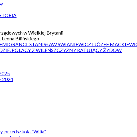
ów
STORIA
ządowych w Wielkiej Brytanii
 Leona Bilińskiego
 EMIGRANCI. STANISŁAW SWIANIEWICZ I JÓZEF MACKIEWI
DZIE. POLACY Z WILEŃSZCZYZNY RATUJĄCY ŻYDÓW
 2025
– 2024
y-przedszkola “Wilia”