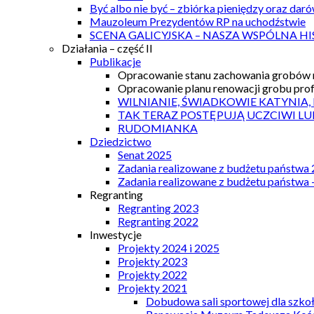
Być albo nie być – zbiórka pieniędzy oraz dar
Mauzoleum Prezydentów RP na uchodźstwie
SCENA GALICYJSKA – NASZA WSPÓLNA HI
Działania – część II
Publikacje
Opracowanie stanu zachowania grobów r
Opracowanie planu renowacji grobu prof.
WILNIANIE, ŚWIADKOWIE KATYNIA,
TAK TERAZ POSTĘPUJĄ UCZCIWI LU
RUDOMIANKA
Dziedzictwo
Senat 2025
Zadania realizowane z budżetu państwa
Zadania realizowane z budżetu państwa 
Regranting
Regranting 2023
Regranting 2022
Inwestycje
Projekty 2024 i 2025
Projekty 2023
Projekty 2022
Projekty 2021
Dobudowa sali sportowej dla szkoł