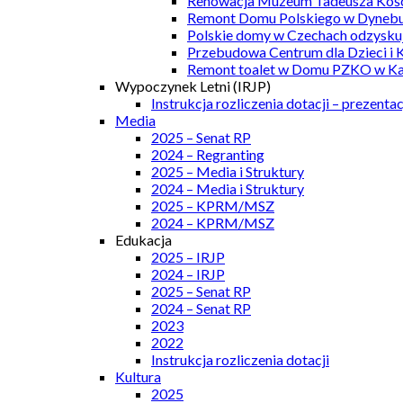
Renowacja Muzeum Tadeusza Kości
Remont Domu Polskiego w Dynebu
Polskie domy w Czechach odzyskuj
Przebudowa Centrum dla Dzieci i 
Remont toalet w Domu PZKO w Kar
Wypoczynek Letni (IRJP)
Instrukcja rozliczenia dotacji – prezentac
Media
2025 – Senat RP
2024 – Regranting
2025 – Media i Struktury
2024 – Media i Struktury
2025 – KPRM/MSZ
2024 – KPRM/MSZ
Edukacja
2025 – IRJP
2024 – IRJP
2025 – Senat RP
2024 – Senat RP
2023
2022
Instrukcja rozliczenia dotacji
Kultura
2025