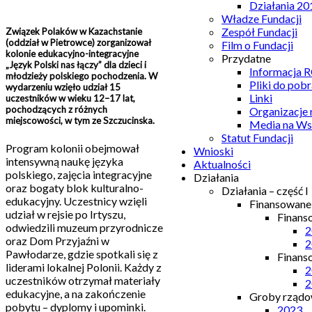
Działania 20
Władze Fundacji
Zespół Fundacji
Związek Polaków w Kazachstanie
(oddział w Pietrowce) zorganizował
Film o Fundacji
kolonie edukacyjno-integracyjne
Przydatne
„Język Polski nas łączy” dla dzieci i
Informacja
młodzieży polskiego pochodzenia. W
Pliki do pobr
wydarzeniu wzięło udział 15
Linki
uczestników w wieku 12–17 lat,
pochodzących z różnych
Organizacje
miejscowości, w tym ze Szczucinska.
Media na Ws
Statut Fundacji
Program kolonii obejmował
Wnioski
intensywną naukę języka
Aktualności
polskiego, zajęcia integracyjne
Działania
oraz bogaty blok kulturalno-
Działania – część I
edukacyjny. Uczestnicy wzięli
Finansowan
udział w rejsie po Irtyszu,
Finans
odwiedzili muzeum przyrodnicze
2
oraz Dom Przyjaźni w
2
Pawłodarze, gdzie spotkali się z
Finans
liderami lokalnej Polonii. Każdy z
2
uczestników otrzymał materiały
2
edukacyjne, a na zakończenie
Groby rządow
pobytu – dyplomy i upominki.
2023