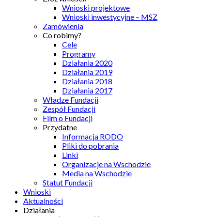
Wnioski projektowe
Wnioski inwestycyjne – MSZ
Zamówienia
Co robimy?
Cele
Programy
Działania 2020
Działania 2019
Działania 2018
Działania 2017
Władze Fundacji
Zespół Fundacji
Film o Fundacji
Przydatne
Informacja RODO
Pliki do pobrania
Linki
Organizacje na Wschodzie
Media na Wschodzie
Statut Fundacji
Wnioski
Aktualności
Działania