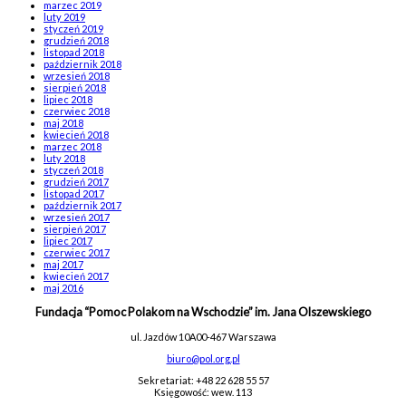
marzec 2019
luty 2019
styczeń 2019
grudzień 2018
listopad 2018
październik 2018
wrzesień 2018
sierpień 2018
lipiec 2018
czerwiec 2018
maj 2018
kwiecień 2018
marzec 2018
luty 2018
styczeń 2018
grudzień 2017
listopad 2017
październik 2017
wrzesień 2017
sierpień 2017
lipiec 2017
czerwiec 2017
maj 2017
kwiecień 2017
maj 2016
Fundacja “Pomoc Polakom na Wschodzie” im. Jana Olszewskiego
ul. Jazdów 10A
00-467 Warszawa
biuro@pol.org.pl
Sekretariat: +48 22 628 55 57
Księgowość: wew. 113