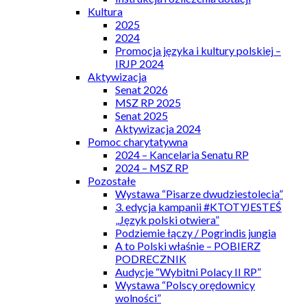
Kultura
2025
2024
Promocja języka i kultury polskiej –
IRJP 2024
Aktywizacja
Senat 2026
MSZ RP 2025
Senat 2025
Aktywizacja 2024
Pomoc charytatywna
2024 – Kancelaria Senatu RP
2024 – MSZ RP
Pozostałe
Wystawa “Pisarze dwudziestolecia”
3. edycja kampanii #KTOTYJESTEŚ
„Język polski otwiera”
Podziemie łączy / Pogrindis jungia
A to Polski właśnie – POBIERZ
PODRECZNIK
Audycje “Wybitni Polacy II RP”
Wystawa “Polscy orędownicy
wolności”