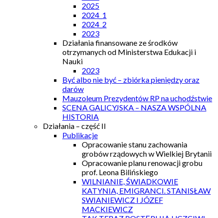
2025
2024_1
2024_2
2023
Działania finansowane ze środków
otrzymanych od Ministerstwa Edukacji i
Nauki
2023
Być albo nie być – zbiórka pieniędzy oraz
darów
Mauzoleum Prezydentów RP na uchodźstwie
SCENA GALICYJSKA – NASZA WSPÓLNA
HISTORIA
Działania – część II
Publikacje
Opracowanie stanu zachowania
grobów rządowych w Wielkiej Brytanii
Opracowanie planu renowacji grobu
prof. Leona Bilińskiego
WILNIANIE, ŚWIADKOWIE
KATYNIA, EMIGRANCI. STANISŁAW
SWIANIEWICZ I JÓZEF
MACKIEWICZ