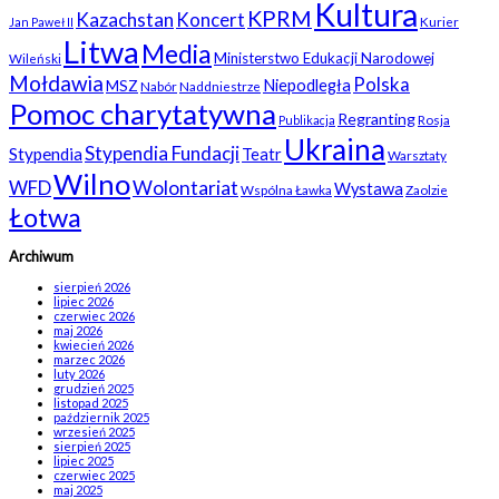
Kultura
KPRM
Kazachstan
Koncert
Kurier
Jan Paweł II
Litwa
Media
Ministerstwo Edukacji Narodowej
Wileński
Mołdawia
Polska
Niepodległa
MSZ
Nabór
Naddniestrze
Pomoc charytatywna
Regranting
Rosja
Publikacja
Ukraina
Stypendia Fundacji
Stypendia
Teatr
Warsztaty
Wilno
WFD
Wolontariat
Wystawa
Wspólna Ławka
Zaolzie
Łotwa
Archiwum
sierpień 2026
lipiec 2026
czerwiec 2026
maj 2026
kwiecień 2026
marzec 2026
luty 2026
grudzień 2025
listopad 2025
październik 2025
wrzesień 2025
sierpień 2025
lipiec 2025
czerwiec 2025
maj 2025