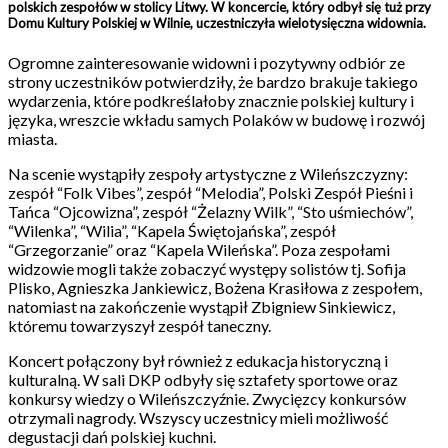
polskich zespołów w stolicy Litwy. W koncercie, który odbył się tuż przy
Domu Kultury Polskiej w Wilnie, uczestniczyła wielotysięczna widownia.
Ogromne zainteresowanie widowni i pozytywny odbiór ze
strony uczestników potwierdziły, że bardzo brakuje takiego
wydarzenia, które podkreślałoby znacznie polskiej kultury i
języka, wreszcie wkładu samych Polaków w budowę i rozwój
miasta.
Na scenie wystąpiły zespoły artystyczne z Wileńszczyzny:
zespół “Folk Vibes”, zespół “Melodia”, Polski Zespół Pieśni i
Tańca “Ojcowizna”, zespół “Żelazny Wilk”, “Sto uśmiechów”,
“Wilenka”, “Wilia”, “Kapela Świętojańska”, zespół
“Grzegorzanie” oraz “Kapela Wileńska”. Poza zespołami
widzowie mogli także zobaczyć występy solistów tj. Sofija
Plisko, Agnieszka Jankiewicz, Bożena Krasiłowa z zespołem,
natomiast na zakończenie wystąpił Zbigniew Sinkiewicz,
któremu towarzyszył zespół taneczny.
Koncert połączony był również z edukacja historyczną i
kulturalną. W sali DKP odbyły się sztafety sportowe oraz
konkursy wiedzy o Wileńszczyźnie. Zwycięzcy konkursów
otrzymali nagrody. Wszyscy uczestnicy mieli możliwość
degustacji dań polskiej kuchni.