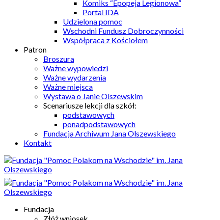
Komiks “Epopeja Legionowa”
Portal IDA
Udzielona pomoc
Wschodni Fundusz Dobroczynności
Współpraca z Kościołem
Patron
Broszura
Ważne wypowiedzi
Ważne wydarzenia
Ważne miejsca
Wystawa o Janie Olszewskim
Scenariusze lekcji dla szkół:
podstawowych
ponadpodstawowych
Fundacja Archiwum Jana Olszewskiego
Kontakt
Fundacja
Złóż wniosek