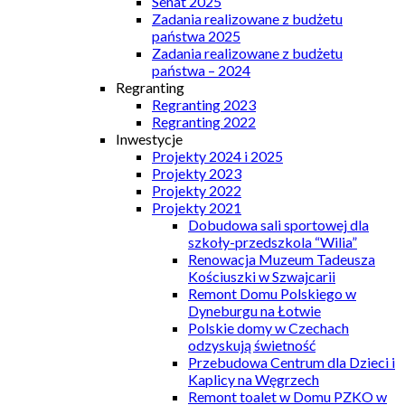
Senat 2025
Zadania realizowane z budżetu
państwa 2025
Zadania realizowane z budżetu
państwa – 2024
Regranting
Regranting 2023
Regranting 2022
Inwestycje
Projekty 2024 i 2025
Projekty 2023
Projekty 2022
Projekty 2021
Dobudowa sali sportowej dla
szkoły-przedszkola “Wilia”
Renowacja Muzeum Tadeusza
Kościuszki w Szwajcarii
Remont Domu Polskiego w
Dyneburgu na Łotwie
Polskie domy w Czechach
odzyskują świetność
Przebudowa Centrum dla Dzieci i
Kaplicy na Węgrzech
Remont toalet w Domu PZKO w