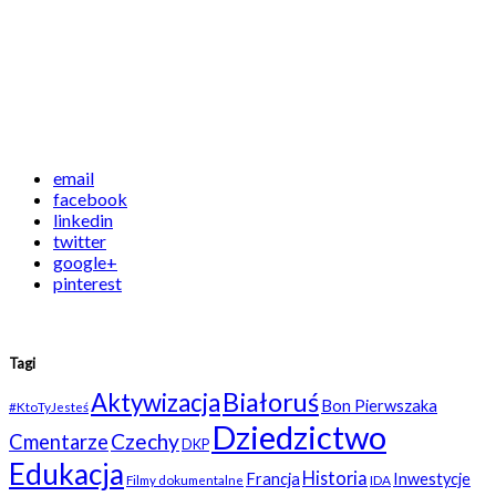
email
facebook
linkedin
twitter
google+
pinterest
Tagi
Białoruś
Aktywizacja
Bon Pierwszaka
#KtoTyJesteś
Dziedzictwo
Czechy
Cmentarze
DKP
Edukacja
Historia
Francja
Inwestycje
Filmy dokumentalne
IDA