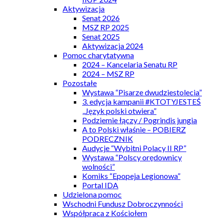
Aktywizacja
Senat 2026
MSZ RP 2025
Senat 2025
Aktywizacja 2024
Pomoc charytatywna
2024 – Kancelaria Senatu RP
2024 – MSZ RP
Pozostałe
Wystawa “Pisarze dwudziestolecia”
3. edycja kampanii #KTOTYJESTEŚ
„Język polski otwiera”
Podziemie łączy / Pogrindis jungia
A to Polski właśnie – POBIERZ
PODRECZNIK
Audycje “Wybitni Polacy II RP”
Wystawa “Polscy orędownicy
wolności”
Komiks “Epopeja Legionowa”
Portal IDA
Udzielona pomoc
Wschodni Fundusz Dobroczynności
Współpraca z Kościołem