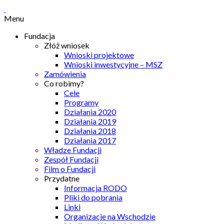
Menu
Fundacja
Złóż wniosek
Wnioski projektowe
Wnioski inwestycyjne – MSZ
Zamówienia
Co robimy?
Cele
Programy
Działania 2020
Działania 2019
Działania 2018
Działania 2017
Władze Fundacji
Zespół Fundacji
Film o Fundacji
Przydatne
Informacja RODO
Pliki do pobrania
Linki
Organizacje na Wschodzie