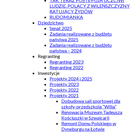
TAK TERAZ POSTĘPUJĄ UCZCIWI
LUDZIE. POLACY Z WILEŃSZCZYZNY
RATUJĄCY ŻYDÓW
RUDOMIANKA
Dziedzictwo
Senat 2025
Zadania realizowane z budżetu
państwa 2025
Zadania realizowane z budżetu
państwa – 2024
Regranting
Regranting 2023
Regranting 2022
Inwestycje
Projekty 2024 i 2025
Projekty 2023
Projekty 2022
Projekty 2021
Dobudowa sali sportowej dla
szkoły-przedszkola “Wilia”
Renowacja Muzeum Tadeusza
Kościuszki w Szwajcarii
Remont Domu Polskiego w
Dyneburgu na Łotwie