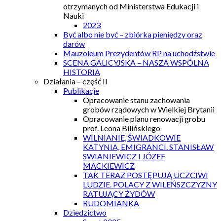
otrzymanych od Ministerstwa Edukacji i
Nauki
2023
Być albo nie być – zbiórka pieniędzy oraz
darów
Mauzoleum Prezydentów RP na uchodźstwie
SCENA GALICYJSKA – NASZA WSPÓLNA
HISTORIA
Działania – część II
Publikacje
Opracowanie stanu zachowania
grobów rządowych w Wielkiej Brytanii
Opracowanie planu renowacji grobu
prof. Leona Bilińskiego
WILNIANIE, ŚWIADKOWIE
KATYNIA, EMIGRANCI. STANISŁAW
SWIANIEWICZ I JÓZEF
MACKIEWICZ
TAK TERAZ POSTĘPUJĄ UCZCIWI
LUDZIE. POLACY Z WILEŃSZCZYZNY
RATUJĄCY ŻYDÓW
RUDOMIANKA
Dziedzictwo