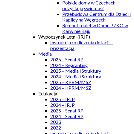
Polskie domy w Czechach
odzyskują świetność
Przebudowa Centrum dla Dzieci i
Kaplicy na Węgrzech
Remont toalet w Domu PZKO w
Karwinie Raju
Wypoczynek Letni (IRJP)
Instrukcja rozliczenia dotacji –
prezentacja
Media
2025 – Senat RP
2024 – Regranting
2025 – Media i Struktury
2024 – Media i Struktury
2025 – KPRM/MSZ
2024 – KPRM/MSZ
Edukacja
2025 – IRJP
2024 – IRJP
2025 – Senat RP
2024 – Senat RP
2023
2022
Instrukcja rozliczenia dotacji