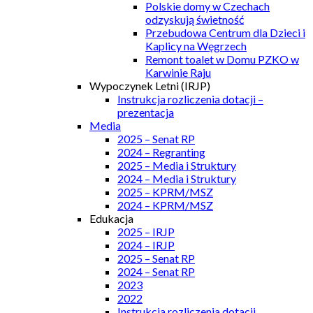
Polskie domy w Czechach
odzyskują świetność
Przebudowa Centrum dla Dzieci i
Kaplicy na Węgrzech
Remont toalet w Domu PZKO w
Karwinie Raju
Wypoczynek Letni (IRJP)
Instrukcja rozliczenia dotacji –
prezentacja
Media
2025 – Senat RP
2024 – Regranting
2025 – Media i Struktury
2024 – Media i Struktury
2025 – KPRM/MSZ
2024 – KPRM/MSZ
Edukacja
2025 – IRJP
2024 – IRJP
2025 – Senat RP
2024 – Senat RP
2023
2022
Instrukcja rozliczenia dotacji