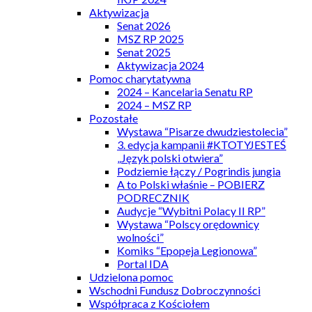
Aktywizacja
Senat 2026
MSZ RP 2025
Senat 2025
Aktywizacja 2024
Pomoc charytatywna
2024 – Kancelaria Senatu RP
2024 – MSZ RP
Pozostałe
Wystawa “Pisarze dwudziestolecia”
3. edycja kampanii #KTOTYJESTEŚ
„Język polski otwiera”
Podziemie łączy / Pogrindis jungia
A to Polski właśnie – POBIERZ
PODRECZNIK
Audycje “Wybitni Polacy II RP”
Wystawa “Polscy orędownicy
wolności”
Komiks “Epopeja Legionowa”
Portal IDA
Udzielona pomoc
Wschodni Fundusz Dobroczynności
Współpraca z Kościołem