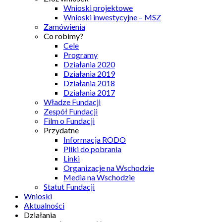
Wnioski projektowe
Wnioski inwestycyjne – MSZ
Zamówienia
Co robimy?
Cele
Programy
Działania 2020
Działania 2019
Działania 2018
Działania 2017
Władze Fundacji
Zespół Fundacji
Film o Fundacji
Przydatne
Informacja RODO
Pliki do pobrania
Linki
Organizacje na Wschodzie
Media na Wschodzie
Statut Fundacji
Wnioski
Aktualności
Działania