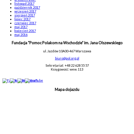
listopad 2017
październik 2017
wrzesień 2017
sierpień 2017
lipiec 2017
czerwiec 2017
maj 2017
kwiecień 2017
maj 2016
Fundacja “Pomoc Polakom na Wschodzie” im. Jana Olszewskiego
ul. Jazdów 10A
00-467 Warszawa
biuro@pol.org.pl
Sekretariat: +48 22 628 55 57
Księgowość: wew. 113
Mapa dojazdu