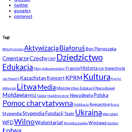
twitter
google+
pinterest
Tagi
Białoruś
Aktywizacja
Bon Pierwszaka
#KtoTyJesteś
Dziedzictwo
Czechy
Cmentarze
DKP
Edukacja
Historia
Francja
Inwestycje
Filmy dokumentalne
IDA
Kultura
KPRM
Kazachstan
Koncert
Kurier
Jan Paweł II
Litwa
Media
Ministerstwo Edukacji Narodowej
Wileński
Mołdawia
Polska
Niepodległa
MSZ
Nabór
Naddniestrze
Pomoc charytatywna
Regranting
Rosja
Publikacja
Ukraina
Stypendia Fundacji
Stypendia
Teatr
Warsztaty
Wilno
WFD
Wolontariat
Wystawa
Wspólna Ławka
Zaolzie
Łotwa