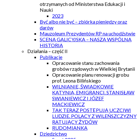
otrzymanych od Ministerstwa Edukacji i
Nauki
2023
Być albo nie być – zbiórka pieniędzy oraz
darów
Mauzoleum Prezydentów RP na uchodźstwie
SCENA GALICYJSKA – NASZA WSPÓLNA
HISTORIA
Działania – część II
Publikacje
Opracowanie stanu zachowania
grobów rządowych w Wielkiej Brytanii
Opracowanie planu renowacji grobu
prof. Leona Bilińskiego
WILNIANIE, ŚWIADKOWIE
KATYNIA, EMIGRANCI. STANISŁAW
SWIANIEWICZ I JÓZEF
MACKIEWICZ
TAK TERAZ POSTĘPUJĄ UCZCIWI
LUDZIE. POLACY Z WILEŃSZCZYZNY
RATUJĄCY ŻYDÓW
RUDOMIANKA
Dziedzictwo