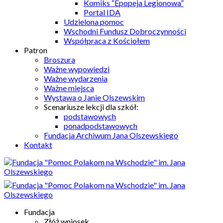
Komiks “Epopeja Legionowa”
Portal IDA
Udzielona pomoc
Wschodni Fundusz Dobroczynności
Współpraca z Kościołem
Patron
Broszura
Ważne wypowiedzi
Ważne wydarzenia
Ważne miejsca
Wystawa o Janie Olszewskim
Scenariusze lekcji dla szkół:
podstawowych
ponadpodstawowych
Fundacja Archiwum Jana Olszewskiego
Kontakt
Fundacja
Złóż wniosek