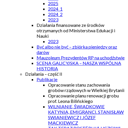
2025
2024_1
2024_2
2023
Działania finansowane ze środków
otrzymanych od Ministerstwa Edukacji i
Nauki
2023
Być albo nie być – zbiórka pieniędzy oraz
darów
Mauzoleum Prezydentów RP na uchodźstwie
SCENA GALICYJSKA – NASZA WSPÓLNA
HISTORIA
Działania – część II
Publikacje
Opracowanie stanu zachowania
grobów rządowych w Wielkiej Brytanii
Opracowanie planu renowacji grobu
prof. Leona Bilińskiego
WILNIANIE, ŚWIADKOWIE
KATYNIA, EMIGRANCI. STANISŁAW
SWIANIEWICZ I JÓZEF
MACKIEWICZ