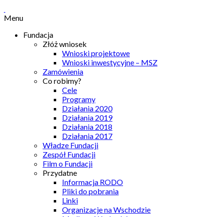
Menu
Fundacja
Złóż wniosek
Wnioski projektowe
Wnioski inwestycyjne – MSZ
Zamówienia
Co robimy?
Cele
Programy
Działania 2020
Działania 2019
Działania 2018
Działania 2017
Władze Fundacji
Zespół Fundacji
Film o Fundacji
Przydatne
Informacja RODO
Pliki do pobrania
Linki
Organizacje na Wschodzie