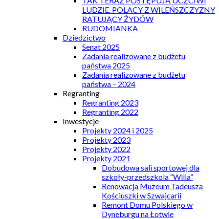
TAK TERAZ POSTĘPUJĄ UCZCIWI
LUDZIE. POLACY Z WILEŃSZCZYZNY
RATUJĄCY ŻYDÓW
RUDOMIANKA
Dziedzictwo
Senat 2025
Zadania realizowane z budżetu
państwa 2025
Zadania realizowane z budżetu
państwa – 2024
Regranting
Regranting 2023
Regranting 2022
Inwestycje
Projekty 2024 i 2025
Projekty 2023
Projekty 2022
Projekty 2021
Dobudowa sali sportowej dla
szkoły-przedszkola “Wilia”
Renowacja Muzeum Tadeusza
Kościuszki w Szwajcarii
Remont Domu Polskiego w
Dyneburgu na Łotwie