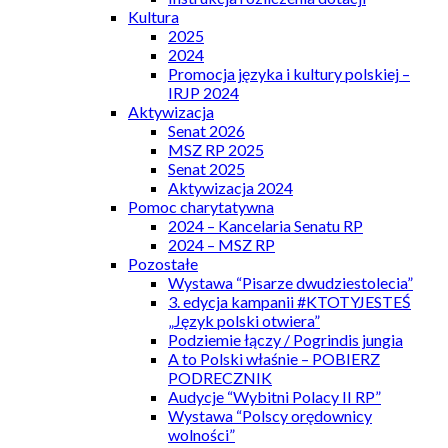
Kultura
2025
2024
Promocja języka i kultury polskiej –
IRJP 2024
Aktywizacja
Senat 2026
MSZ RP 2025
Senat 2025
Aktywizacja 2024
Pomoc charytatywna
2024 – Kancelaria Senatu RP
2024 – MSZ RP
Pozostałe
Wystawa “Pisarze dwudziestolecia”
3. edycja kampanii #KTOTYJESTEŚ
„Język polski otwiera”
Podziemie łączy / Pogrindis jungia
A to Polski właśnie – POBIERZ
PODRECZNIK
Audycje “Wybitni Polacy II RP”
Wystawa “Polscy orędownicy
wolności”