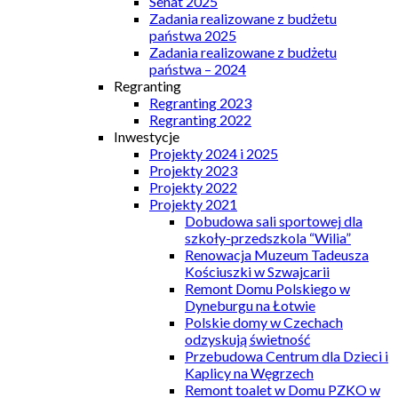
Senat 2025
Zadania realizowane z budżetu
państwa 2025
Zadania realizowane z budżetu
państwa – 2024
Regranting
Regranting 2023
Regranting 2022
Inwestycje
Projekty 2024 i 2025
Projekty 2023
Projekty 2022
Projekty 2021
Dobudowa sali sportowej dla
szkoły-przedszkola “Wilia”
Renowacja Muzeum Tadeusza
Kościuszki w Szwajcarii
Remont Domu Polskiego w
Dyneburgu na Łotwie
Polskie domy w Czechach
odzyskują świetność
Przebudowa Centrum dla Dzieci i
Kaplicy na Węgrzech
Remont toalet w Domu PZKO w