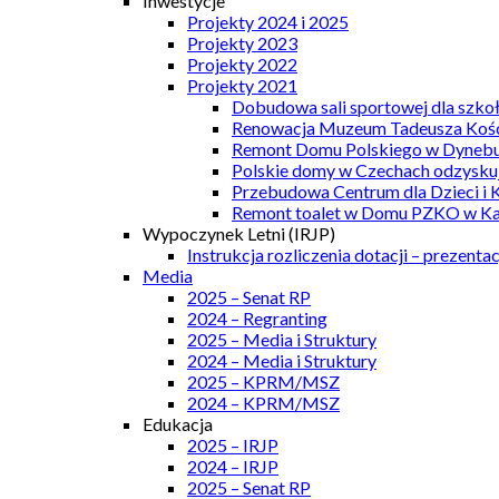
Inwestycje
Projekty 2024 i 2025
Projekty 2023
Projekty 2022
Projekty 2021
Dobudowa sali sportowej dla szkoł
Renowacja Muzeum Tadeusza Kości
Remont Domu Polskiego w Dynebu
Polskie domy w Czechach odzyskuj
Przebudowa Centrum dla Dzieci i 
Remont toalet w Domu PZKO w Kar
Wypoczynek Letni (IRJP)
Instrukcja rozliczenia dotacji – prezentac
Media
2025 – Senat RP
2024 – Regranting
2025 – Media i Struktury
2024 – Media i Struktury
2025 – KPRM/MSZ
2024 – KPRM/MSZ
Edukacja
2025 – IRJP
2024 – IRJP
2025 – Senat RP