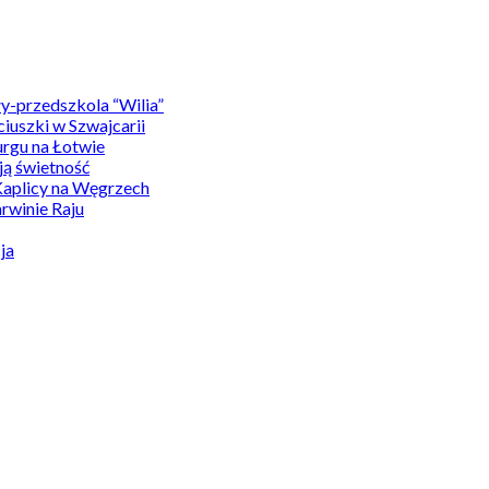
y-przedszkola “Wilia”
uszki w Szwajcarii
rgu na Łotwie
ą świetność
Kaplicy na Węgrzech
winie Raju
ja