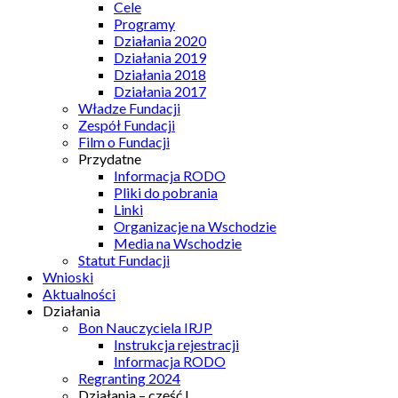
Cele
Programy
Działania 2020
Działania 2019
Działania 2018
Działania 2017
Władze Fundacji
Zespół Fundacji
Film o Fundacji
Przydatne
Informacja RODO
Pliki do pobrania
Linki
Organizacje na Wschodzie
Media na Wschodzie
Statut Fundacji
Wnioski
Aktualności
Działania
Bon Nauczyciela IRJP
Instrukcja rejestracji
Informacja RODO
Regranting 2024
Działania – część I