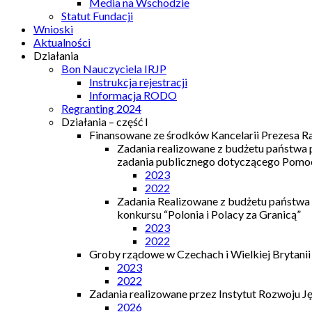
Media na Wschodzie
Statut Fundacji
Wnioski
Aktualności
Działania
Bon Nauczyciela IRJP
Instrukcja rejestracji
Informacja RODO
Regranting 2024
Działania – część I
Finansowane ze środków Kancelarii Prezesa R
Zadania realizowane z budżetu państwa
zadania publicznego dotyczącego Pomocy
2023
2022
Zadania Realizowane z budżetu państwa
konkursu “Polonia i Polacy za Granicą”
2023
2022
Groby rządowe w Czechach i Wielkiej Brytanii
2023
2022
Zadania realizowane przez Instytut Rozwoju J
2026