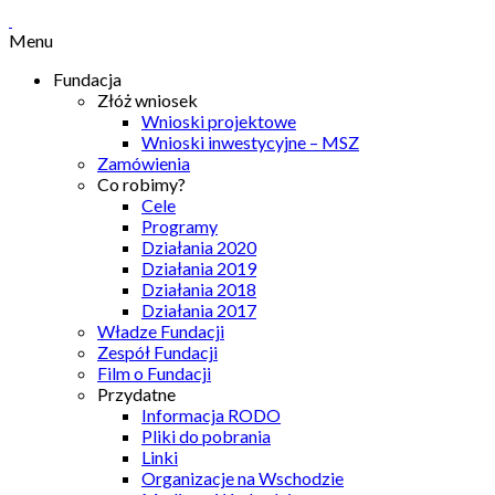
Menu
Fundacja
Złóż wniosek
Wnioski projektowe
Wnioski inwestycyjne – MSZ
Zamówienia
Co robimy?
Cele
Programy
Działania 2020
Działania 2019
Działania 2018
Działania 2017
Władze Fundacji
Zespół Fundacji
Film o Fundacji
Przydatne
Informacja RODO
Pliki do pobrania
Linki
Organizacje na Wschodzie