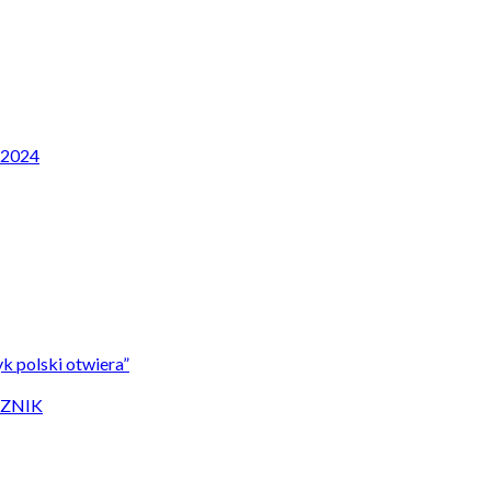
P 2024
k polski otwiera”
CZNIK