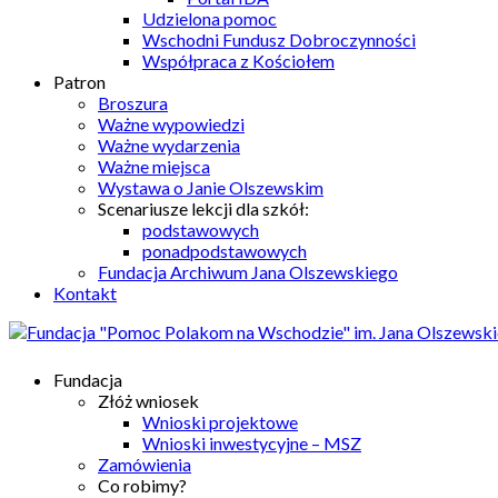
Udzielona pomoc
Wschodni Fundusz Dobroczynności
Współpraca z Kościołem
Patron
Broszura
Ważne wypowiedzi
Ważne wydarzenia
Ważne miejsca
Wystawa o Janie Olszewskim
Scenariusze lekcji dla szkół:
podstawowych
ponadpodstawowych
Fundacja Archiwum Jana Olszewskiego
Kontakt
Fundacja
Złóż wniosek
Wnioski projektowe
Wnioski inwestycyjne – MSZ
Zamówienia
Co robimy?