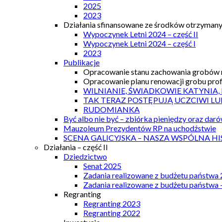
2025
2023
Działania sfinansowane ze środków otrzymanyc
Wypoczynek Letni 2024 – część II
Wypoczynek Letni 2024 – część I
2023
Publikacje
Opracowanie stanu zachowania grobów r
Opracowanie planu renowacji grobu prof.
WILNIANIE, ŚWIADKOWIE KATYNIA,
TAK TERAZ POSTĘPUJĄ UCZCIWI LU
RUDOMIANKA
Być albo nie być – zbiórka pieniędzy oraz dar
Mauzoleum Prezydentów RP na uchodźstwie
SCENA GALICYJSKA – NASZA WSPÓLNA HI
Działania – część II
Dziedzictwo
Senat 2025
Zadania realizowane z budżetu państwa
Zadania realizowane z budżetu państwa 
Regranting
Regranting 2023
Regranting 2022