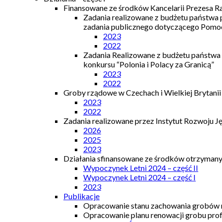
Finansowane ze środków Kancelarii Prezesa R
Zadania realizowane z budżetu państwa
zadania publicznego dotyczącego Pomocy
2023
2022
Zadania Realizowane z budżetu państwa
konkursu “Polonia i Polacy za Granicą”
2023
2022
Groby rządowe w Czechach i Wielkiej Brytanii
2023
2022
Zadania realizowane przez Instytut Rozwoju J
2026
2025
2023
Działania sfinansowane ze środków otrzymanyc
Wypoczynek Letni 2024 – część II
Wypoczynek Letni 2024 – część I
2023
Publikacje
Opracowanie stanu zachowania grobów r
Opracowanie planu renowacji grobu prof.