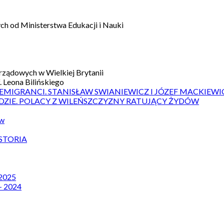
h od Ministerstwa Edukacji i Nauki
ządowych w Wielkiej Brytanii
 Leona Bilińskiego
 EMIGRANCI. STANISŁAW SWIANIEWICZ I JÓZEF MACKIEWI
DZIE. POLACY Z WILEŃSZCZYZNY RATUJĄCY ŻYDÓW
ów
STORIA
 2025
– 2024