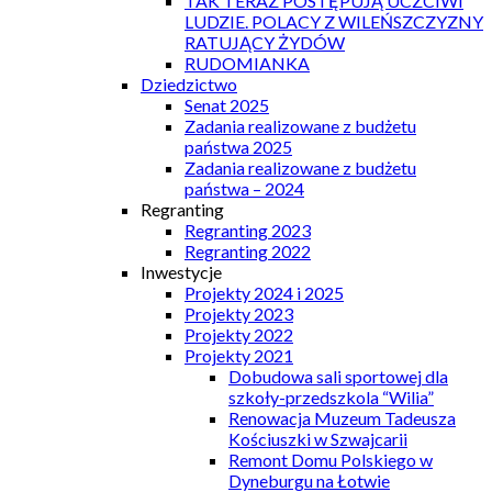
TAK TERAZ POSTĘPUJĄ UCZCIWI
LUDZIE. POLACY Z WILEŃSZCZYZNY
RATUJĄCY ŻYDÓW
RUDOMIANKA
Dziedzictwo
Senat 2025
Zadania realizowane z budżetu
państwa 2025
Zadania realizowane z budżetu
państwa – 2024
Regranting
Regranting 2023
Regranting 2022
Inwestycje
Projekty 2024 i 2025
Projekty 2023
Projekty 2022
Projekty 2021
Dobudowa sali sportowej dla
szkoły-przedszkola “Wilia”
Renowacja Muzeum Tadeusza
Kościuszki w Szwajcarii
Remont Domu Polskiego w
Dyneburgu na Łotwie