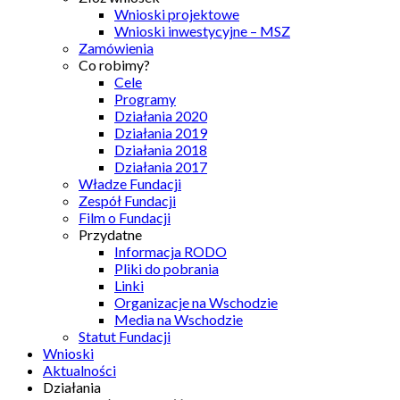
Wnioski projektowe
Wnioski inwestycyjne – MSZ
Zamówienia
Co robimy?
Cele
Programy
Działania 2020
Działania 2019
Działania 2018
Działania 2017
Władze Fundacji
Zespół Fundacji
Film o Fundacji
Przydatne
Informacja RODO
Pliki do pobrania
Linki
Organizacje na Wschodzie
Media na Wschodzie
Statut Fundacji
Wnioski
Aktualności
Działania