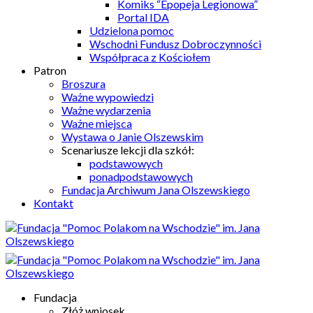
Komiks “Epopeja Legionowa”
Portal IDA
Udzielona pomoc
Wschodni Fundusz Dobroczynności
Współpraca z Kościołem
Patron
Broszura
Ważne wypowiedzi
Ważne wydarzenia
Ważne miejsca
Wystawa o Janie Olszewskim
Scenariusze lekcji dla szkół:
podstawowych
ponadpodstawowych
Fundacja Archiwum Jana Olszewskiego
Kontakt
Fundacja
Złóż wniosek