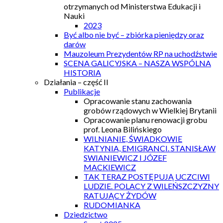
otrzymanych od Ministerstwa Edukacji i
Nauki
2023
Być albo nie być – zbiórka pieniędzy oraz
darów
Mauzoleum Prezydentów RP na uchodźstwie
SCENA GALICYJSKA – NASZA WSPÓLNA
HISTORIA
Działania – część II
Publikacje
Opracowanie stanu zachowania
grobów rządowych w Wielkiej Brytanii
Opracowanie planu renowacji grobu
prof. Leona Bilińskiego
WILNIANIE, ŚWIADKOWIE
KATYNIA, EMIGRANCI. STANISŁAW
SWIANIEWICZ I JÓZEF
MACKIEWICZ
TAK TERAZ POSTĘPUJĄ UCZCIWI
LUDZIE. POLACY Z WILEŃSZCZYZNY
RATUJĄCY ŻYDÓW
RUDOMIANKA
Dziedzictwo