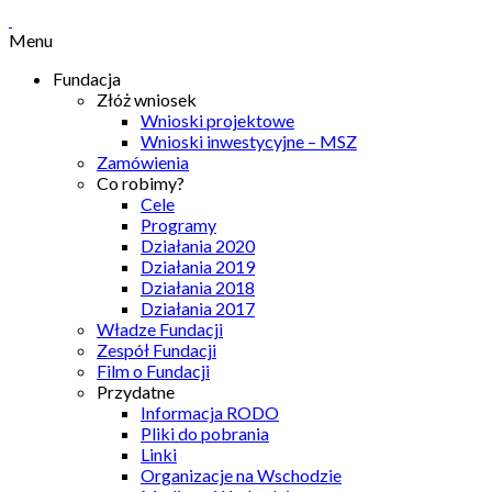
Menu
Fundacja
Złóż wniosek
Wnioski projektowe
Wnioski inwestycyjne – MSZ
Zamówienia
Co robimy?
Cele
Programy
Działania 2020
Działania 2019
Działania 2018
Działania 2017
Władze Fundacji
Zespół Fundacji
Film o Fundacji
Przydatne
Informacja RODO
Pliki do pobrania
Linki
Organizacje na Wschodzie