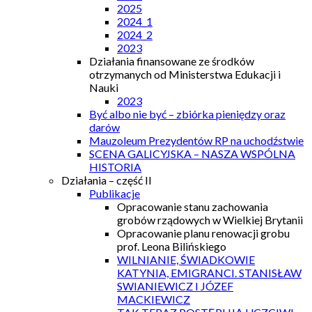
2025
2024_1
2024_2
2023
Działania finansowane ze środków
otrzymanych od Ministerstwa Edukacji i
Nauki
2023
Być albo nie być – zbiórka pieniędzy oraz
darów
Mauzoleum Prezydentów RP na uchodźstwie
SCENA GALICYJSKA – NASZA WSPÓLNA
HISTORIA
Działania – część II
Publikacje
Opracowanie stanu zachowania
grobów rządowych w Wielkiej Brytanii
Opracowanie planu renowacji grobu
prof. Leona Bilińskiego
WILNIANIE, ŚWIADKOWIE
KATYNIA, EMIGRANCI. STANISŁAW
SWIANIEWICZ I JÓZEF
MACKIEWICZ