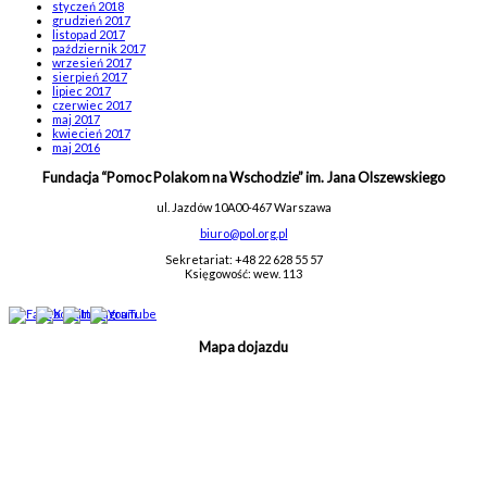
styczeń 2018
grudzień 2017
listopad 2017
październik 2017
wrzesień 2017
sierpień 2017
lipiec 2017
czerwiec 2017
maj 2017
kwiecień 2017
maj 2016
Fundacja “Pomoc Polakom na Wschodzie” im. Jana Olszewskiego
ul. Jazdów 10A
00-467 Warszawa
biuro@pol.org.pl
Sekretariat: +48 22 628 55 57
Księgowość: wew. 113
Mapa dojazdu