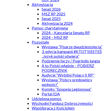
Aktywizacja
Senat 2026
MSZ RP 2025
Senat 2025
Aktywizacja 2024
Pomoc charytatywna
2024 – Kancelaria Senatu RP
2024 – MSZ RP
Pozostałe
Wystawa “Pisarze dwudziestolecia”
3. edycja kampanii #KTOTYJESTEŚ
„Język polski otwiera”
Podziemie łączy / Pogrindis jungia
A to Polski właśnie – POBIERZ
PODRECZNIK
Audycje “Wybitni Polacy II RP”
Wystawa “Polscy orędownicy
wolności”
Komiks “Epopeja Legionowa”
Portal IDA
Udzielona pomoc
Wschodni Fundusz Dobroczynności
Współpraca z Kościołem