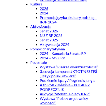
Kultura
2025
2024
Promocja języka i kultury polskiej –
IRJP 2024
Aktywizacja
Senat 2026
MSZ RP 2025
Senat 2025
Aktywizacja 2024
Pomoc charytatywna
2024 – Kancelaria Senatu RP
2024 – MSZ RP
Pozostałe
Wystawa “Pisarze dwudziestolecia”
3. edycja kampanii #KTOTYJESTEŚ
„Język polski otwiera”
Podziemie łączy / Pogrindis jungia
A to Polski właśnie – POBIERZ
PODRECZNIK
Audycje “Wybitni Polacy II RP”
Wystawa “Polscy orędownicy
wolności”