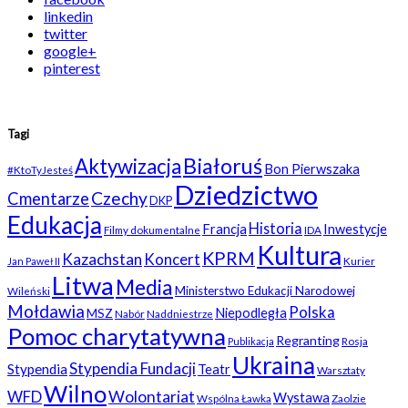
linkedin
twitter
google+
pinterest
Tagi
Białoruś
Aktywizacja
Bon Pierwszaka
#KtoTyJesteś
Dziedzictwo
Czechy
Cmentarze
DKP
Edukacja
Historia
Francja
Inwestycje
Filmy dokumentalne
IDA
Kultura
KPRM
Kazachstan
Koncert
Kurier
Jan Paweł II
Litwa
Media
Ministerstwo Edukacji Narodowej
Wileński
Mołdawia
Polska
Niepodległa
MSZ
Nabór
Naddniestrze
Pomoc charytatywna
Regranting
Rosja
Publikacja
Ukraina
Stypendia Fundacji
Stypendia
Teatr
Warsztaty
Wilno
WFD
Wolontariat
Wystawa
Wspólna Ławka
Zaolzie