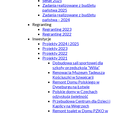
Senat 2025
Zadania realizowane z budżetu
państwa 2025
Zadania realizowane z budżetu
państwa – 2024
Regranting
Regranting 2023
Regranting 2022
Inwestycje
Projekty 2024 i 2025
Projekty 2023
Projekty 2022
Projekty 2021
Dobudowa sali sportowej dla
szkoły-przedszkola “Wilia”
Renowacja Muzeum Tadeusza
Kościuszki w Szwajcarii
Remont Domu Polskiego w
Dyneburgu na Łotwie
Polskie domy w Czechach
odzyskują świetność
Przebudowa Centrum dla Dzieci i
Kaplicy na Węgrzech
Remont toalet w Domu PZKO w