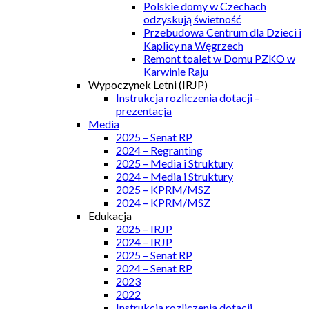
Polskie domy w Czechach
odzyskują świetność
Przebudowa Centrum dla Dzieci i
Kaplicy na Węgrzech
Remont toalet w Domu PZKO w
Karwinie Raju
Wypoczynek Letni (IRJP)
Instrukcja rozliczenia dotacji –
prezentacja
Media
2025 – Senat RP
2024 – Regranting
2025 – Media i Struktury
2024 – Media i Struktury
2025 – KPRM/MSZ
2024 – KPRM/MSZ
Edukacja
2025 – IRJP
2024 – IRJP
2025 – Senat RP
2024 – Senat RP
2023
2022
Instrukcja rozliczenia dotacji