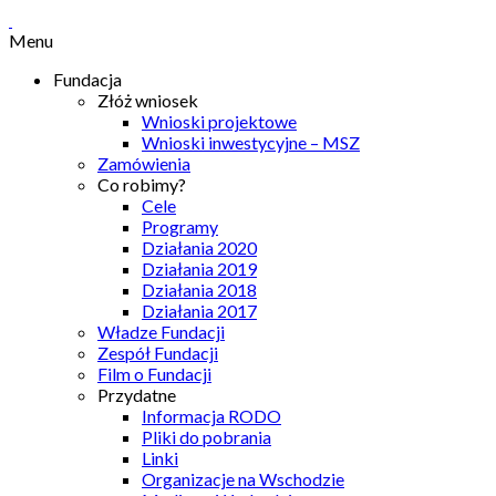
Menu
Fundacja
Złóż wniosek
Wnioski projektowe
Wnioski inwestycyjne – MSZ
Zamówienia
Co robimy?
Cele
Programy
Działania 2020
Działania 2019
Działania 2018
Działania 2017
Władze Fundacji
Zespół Fundacji
Film o Fundacji
Przydatne
Informacja RODO
Pliki do pobrania
Linki
Organizacje na Wschodzie