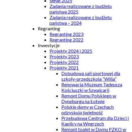
Senat 2025
Zadania realizowane z budżetu
państwa 2025
Zadania realizowane z budżetu
państwa – 2024
Regranting
Regranting 2023
Regranting 2022
Inwestycje
Projekty 2024 i 2025
Projekty 2023
Projekty 2022
Projekty 2021
Dobudowa sali sportowej dla
szkoły-przedszkola “Wilia”
Renowacja Muzeum Tadeusza
Kościuszki w Szwajcarii
Remont Domu Polskiego w
Dyneburgu na Łotwie
Polskie domy w Czechach
odzyskują świetność
Przebudowa Centrum dla Dzieci i
Kaplicy na Węgrzech
Remont toalet w Domu PZKO w