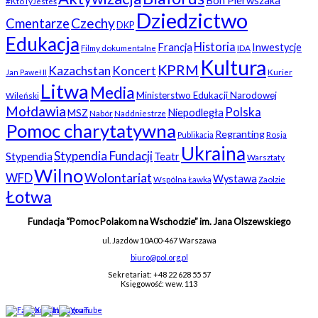
Bon Pierwszaka
#KtoTyJesteś
Dziedzictwo
Czechy
Cmentarze
DKP
Edukacja
Historia
Francja
Inwestycje
Filmy dokumentalne
IDA
Kultura
KPRM
Kazachstan
Koncert
Kurier
Jan Paweł II
Litwa
Media
Ministerstwo Edukacji Narodowej
Wileński
Mołdawia
Polska
Niepodległa
MSZ
Nabór
Naddniestrze
Pomoc charytatywna
Regranting
Rosja
Publikacja
Ukraina
Stypendia Fundacji
Stypendia
Teatr
Warsztaty
Wilno
WFD
Wolontariat
Wystawa
Wspólna Ławka
Zaolzie
Łotwa
Fundacja “Pomoc Polakom na Wschodzie” im. Jana Olszewskiego
ul. Jazdów 10A
00-467 Warszawa
biuro@pol.org.pl
Sekretariat: +48 22 628 55 57
Księgowość: wew. 113