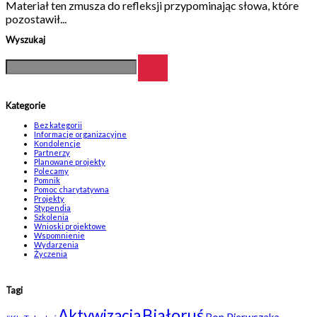
Materiał ten zmusza do refleksji przypominając słowa, które
pozostawił...
Wyszukaj
Kategorie
Bez kategorii
Informacje organizacyjne
Kondolencje
Partnerzy
Planowane projekty
Polecamy
Pomnik
Pomoc charytatywna
Projekty
Stypendia
Szkolenia
Wnioski projektowe
Wspomnienie
Wydarzenia
Życzenia
Tagi
Białoruś
Aktywizacja