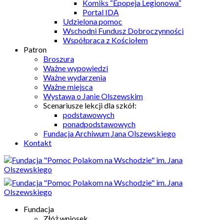
Komiks “Epopeja Legionowa”
Portal IDA
Udzielona pomoc
Wschodni Fundusz Dobroczynności
Współpraca z Kościołem
Patron
Broszura
Ważne wypowiedzi
Ważne wydarzenia
Ważne miejsca
Wystawa o Janie Olszewskim
Scenariusze lekcji dla szkół:
podstawowych
ponadpodstawowych
Fundacja Archiwum Jana Olszewskiego
Kontakt
Fundacja
Złóż wniosek