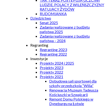
TAK TERAZ POSTĘPUJĄ UCZCIWI
LUDZIE. POLACY Z WILEŃSZCZYZNY
RATUJĄCY ŻYDÓW
RUDOMIANKA
Dziedzictwo
Senat 2025
Zadania realizowane z budżetu
państwa 2025
Zadania realizowane z budżetu
państwa – 2024
Regranting
Regranting 2023
Regranting 2022
Inwestycje
Projekty 2024 i 2025
Projekty 2023
Projekty 2022
Projekty 2021
Dobudowa sali sportowej dla
szkoły-przedszkola “Wilia”
Renowacja Muzeum Tadeusza
Kościuszki w Szwajcarii
Remont Domu Polskiego w
Dyneburgu na Łotwie