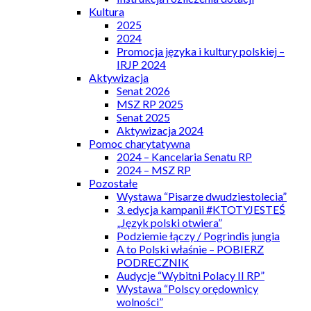
Kultura
2025
2024
Promocja języka i kultury polskiej –
IRJP 2024
Aktywizacja
Senat 2026
MSZ RP 2025
Senat 2025
Aktywizacja 2024
Pomoc charytatywna
2024 – Kancelaria Senatu RP
2024 – MSZ RP
Pozostałe
Wystawa “Pisarze dwudziestolecia”
3. edycja kampanii #KTOTYJESTEŚ
„Język polski otwiera”
Podziemie łączy / Pogrindis jungia
A to Polski właśnie – POBIERZ
PODRECZNIK
Audycje “Wybitni Polacy II RP”
Wystawa “Polscy orędownicy
wolności”