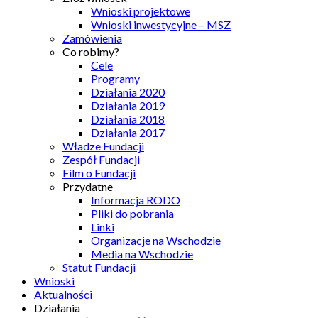
Wnioski projektowe
Wnioski inwestycyjne – MSZ
Zamówienia
Co robimy?
Cele
Programy
Działania 2020
Działania 2019
Działania 2018
Działania 2017
Władze Fundacji
Zespół Fundacji
Film o Fundacji
Przydatne
Informacja RODO
Pliki do pobrania
Linki
Organizacje na Wschodzie
Media na Wschodzie
Statut Fundacji
Wnioski
Aktualności
Działania