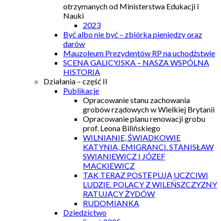
otrzymanych od Ministerstwa Edukacji i
Nauki
2023
Być albo nie być – zbiórka pieniędzy oraz
darów
Mauzoleum Prezydentów RP na uchodźstwie
SCENA GALICYJSKA – NASZA WSPÓLNA
HISTORIA
Działania – część II
Publikacje
Opracowanie stanu zachowania
grobów rządowych w Wielkiej Brytanii
Opracowanie planu renowacji grobu
prof. Leona Bilińskiego
WILNIANIE, ŚWIADKOWIE
KATYNIA, EMIGRANCI. STANISŁAW
SWIANIEWICZ I JÓZEF
MACKIEWICZ
TAK TERAZ POSTĘPUJĄ UCZCIWI
LUDZIE. POLACY Z WILEŃSZCZYZNY
RATUJĄCY ŻYDÓW
RUDOMIANKA
Dziedzictwo