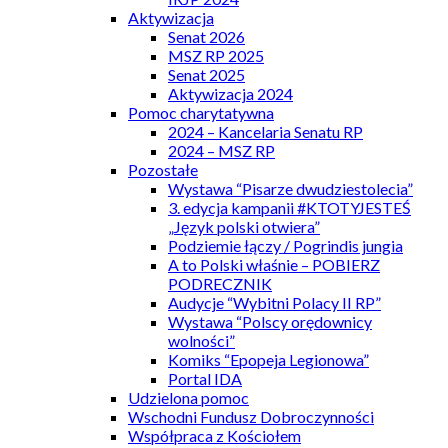
Aktywizacja
Senat 2026
MSZ RP 2025
Senat 2025
Aktywizacja 2024
Pomoc charytatywna
2024 – Kancelaria Senatu RP
2024 – MSZ RP
Pozostałe
Wystawa “Pisarze dwudziestolecia”
3. edycja kampanii #KTOTYJESTEŚ
„Język polski otwiera”
Podziemie łączy / Pogrindis jungia
A to Polski właśnie – POBIERZ
PODRECZNIK
Audycje “Wybitni Polacy II RP”
Wystawa “Polscy orędownicy
wolności”
Komiks “Epopeja Legionowa”
Portal IDA
Udzielona pomoc
Wschodni Fundusz Dobroczynności
Współpraca z Kościołem