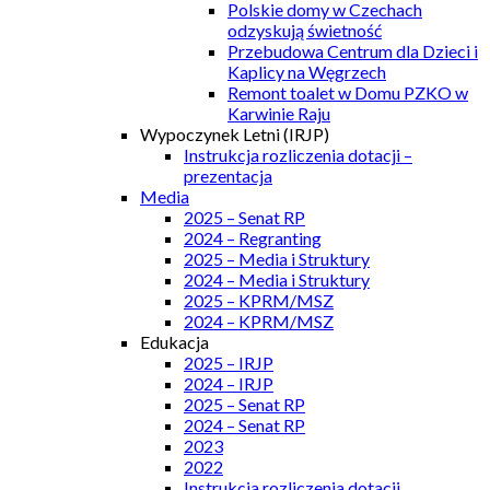
Polskie domy w Czechach
odzyskują świetność
Przebudowa Centrum dla Dzieci i
Kaplicy na Węgrzech
Remont toalet w Domu PZKO w
Karwinie Raju
Wypoczynek Letni (IRJP)
Instrukcja rozliczenia dotacji –
prezentacja
Media
2025 – Senat RP
2024 – Regranting
2025 – Media i Struktury
2024 – Media i Struktury
2025 – KPRM/MSZ
2024 – KPRM/MSZ
Edukacja
2025 – IRJP
2024 – IRJP
2025 – Senat RP
2024 – Senat RP
2023
2022
Instrukcja rozliczenia dotacji