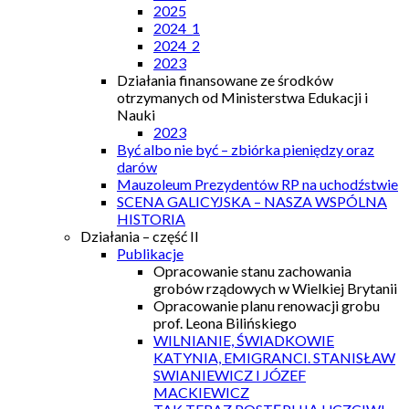
2025
2024_1
2024_2
2023
Działania finansowane ze środków
otrzymanych od Ministerstwa Edukacji i
Nauki
2023
Być albo nie być – zbiórka pieniędzy oraz
darów
Mauzoleum Prezydentów RP na uchodźstwie
SCENA GALICYJSKA – NASZA WSPÓLNA
HISTORIA
Działania – część II
Publikacje
Opracowanie stanu zachowania
grobów rządowych w Wielkiej Brytanii
Opracowanie planu renowacji grobu
prof. Leona Bilińskiego
WILNIANIE, ŚWIADKOWIE
KATYNIA, EMIGRANCI. STANISŁAW
SWIANIEWICZ I JÓZEF
MACKIEWICZ