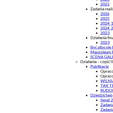
2022
Zadania real
2026
2025
2024_
2024_
2023
Działania fi
2023
Być albo nie
Mauzoleum P
SCENA GAL
Działania – część II
Publikacje
Opraco
Opraco
WILNI
TAK T
RUDO
Dziedzictwo
Senat 
Zadani
Zadani