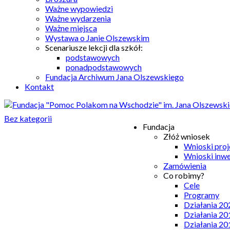
Ważne wypowiedzi
Ważne wydarzenia
Ważne miejsca
Wystawa o Janie Olszewskim
Scenariusze lekcji dla szkół:
podstawowych
ponadpodstawowych
Fundacja Archiwum Jana Olszewskiego
Kontakt
Bez kategorii
Fundacja
Złóż wniosek
Wnioski pro
Wnioski inw
Zamówienia
Co robimy?
Cele
Programy
Działania 20
Działania 20
Działania 20