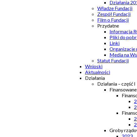
Działania 20
Władze Fundacji
Zespół Fundacji
Film o Fundacji
Przydatne
Informacja
Pliki do pobr
Linki
Organizacje
Media na Ws
Statut Fundacji
Wnioski
Aktualności
Działania
Działania – część I
Finansowan
Finans
2
2
Finans
2
2
Groby rządow
2023