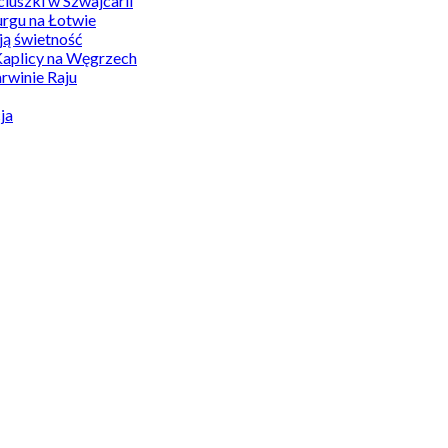
uszki w Szwajcarii
rgu na Łotwie
ą świetność
Kaplicy na Węgrzech
winie Raju
ja