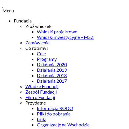
Menu
Fundacja
Złóż wniosek
Wnioski projektowe
Wnioski inwestycyjne – MSZ
Zamówienia
Co robimy?
Cele
Programy
Działania 2020
Działania 2019
Działania 2018
Działania 2017
Władze Fundacji
Zespół Fundacji
Film o Fundacji
Przydatne
Informacja RODO
Pliki do pobrania
Linki
Organizacje na Wschodzie