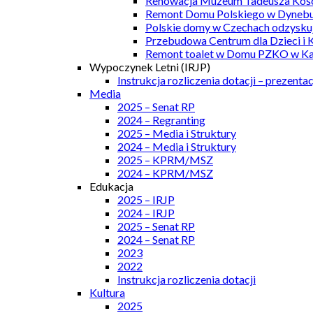
Renowacja Muzeum Tadeusza Kości
Remont Domu Polskiego w Dynebu
Polskie domy w Czechach odzyskuj
Przebudowa Centrum dla Dzieci i 
Remont toalet w Domu PZKO w Kar
Wypoczynek Letni (IRJP)
Instrukcja rozliczenia dotacji – prezentac
Media
2025 – Senat RP
2024 – Regranting
2025 – Media i Struktury
2024 – Media i Struktury
2025 – KPRM/MSZ
2024 – KPRM/MSZ
Edukacja
2025 – IRJP
2024 – IRJP
2025 – Senat RP
2024 – Senat RP
2023
2022
Instrukcja rozliczenia dotacji
Kultura
2025