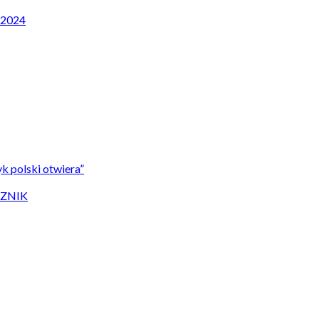
P 2024
k polski otwiera”
CZNIK