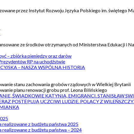
izowane przez Instytut Rozwoju Języka Polskiego im. świętego M
1
2
nansowane ze środków otrzymanych od Ministerstwa Edukacji i N
 być – zbiórka pieniędzy oraz darów
rezydentów RP na uchodźstwie
ICYJSKA – NASZA WSPÓLNA HISTORIA
wanie stanu zachowania grobów rządowych w Wielkiej Brytanii
wanie planu renowacji grobu prof. Leona Bilińskiego
ANIE, ŚWIADKOWIE KATYNIA, EMIGRANCI. STANISŁAW SW
ERAZ POSTĘPUJĄ UCZCIWI LUDZIE. POLACY Z WILEŃSZC
MIANKA
2025
a realizowane z budżetu państwa 2025
a realizowane z budżetu państwa – 2024