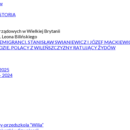
ów
STORIA
ządowych w Wielkiej Brytanii
 Leona Bilińskiego
 EMIGRANCI. STANISŁAW SWIANIEWICZ I JÓZEF MACKIEWI
DZIE. POLACY Z WILEŃSZCZYZNY RATUJĄCY ŻYDÓW
 2025
– 2024
y-przedszkola “Wilia”