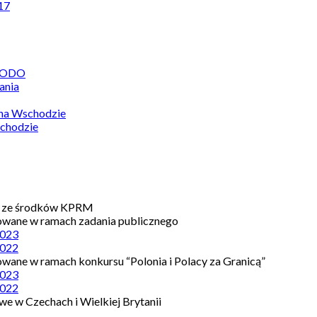
17
 RODO
ania
 na Wschodzie
chodzie
e ze środków KPRM
owane w ramach zadania publicznego
023
022
owane w ramach konkursu “Polonia i Polacy za Granicą”
023
022
e w Czechach i Wielkiej Brytanii