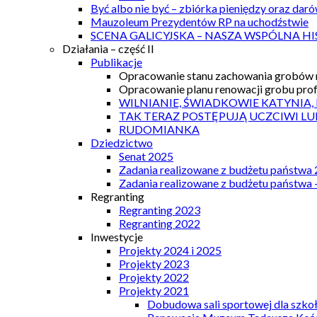
Być albo nie być – zbiórka pieniędzy oraz dar
Mauzoleum Prezydentów RP na uchodźstwie
SCENA GALICYJSKA – NASZA WSPÓLNA HI
Działania – część II
Publikacje
Opracowanie stanu zachowania grobów r
Opracowanie planu renowacji grobu prof.
WILNIANIE, ŚWIADKOWIE KATYNIA,
TAK TERAZ POSTĘPUJĄ UCZCIWI LU
RUDOMIANKA
Dziedzictwo
Senat 2025
Zadania realizowane z budżetu państwa
Zadania realizowane z budżetu państwa 
Regranting
Regranting 2023
Regranting 2022
Inwestycje
Projekty 2024 i 2025
Projekty 2023
Projekty 2022
Projekty 2021
Dobudowa sali sportowej dla szkoł