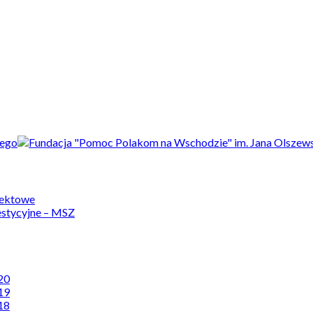
jektowe
estycyjne – MSZ
20
19
18