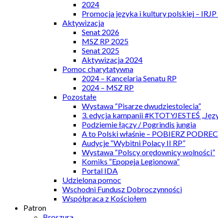
2024
Promocja języka i kultury polskiej – IRJ
Aktywizacja
Senat 2026
MSZ RP 2025
Senat 2025
Aktywizacja 2024
Pomoc charytatywna
2024 – Kancelaria Senatu RP
2024 – MSZ RP
Pozostałe
Wystawa “Pisarze dwudziestolecia”
3. edycja kampanii #KTOTYJESTEŚ „Języ
Podziemie łączy / Pogrindis jungia
A to Polski właśnie – POBIERZ PODRE
Audycje “Wybitni Polacy II RP”
Wystawa “Polscy orędownicy wolności”
Komiks “Epopeja Legionowa”
Portal IDA
Udzielona pomoc
Wschodni Fundusz Dobroczynności
Współpraca z Kościołem
Patron
Broszura