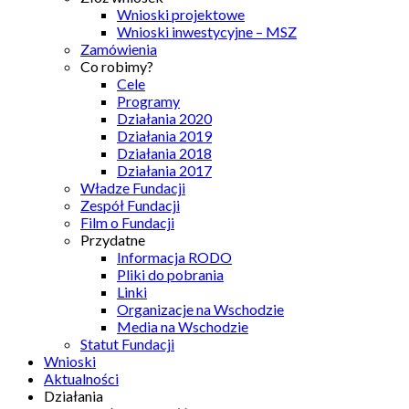
Wnioski projektowe
Wnioski inwestycyjne – MSZ
Zamówienia
Co robimy?
Cele
Programy
Działania 2020
Działania 2019
Działania 2018
Działania 2017
Władze Fundacji
Zespół Fundacji
Film o Fundacji
Przydatne
Informacja RODO
Pliki do pobrania
Linki
Organizacje na Wschodzie
Media na Wschodzie
Statut Fundacji
Wnioski
Aktualności
Działania