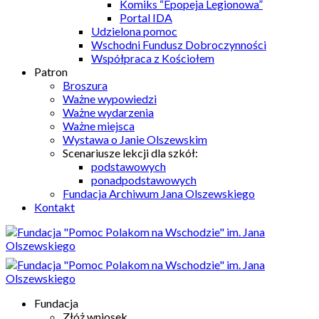
Komiks “Epopeja Legionowa”
Portal IDA
Udzielona pomoc
Wschodni Fundusz Dobroczynności
Współpraca z Kościołem
Patron
Broszura
Ważne wypowiedzi
Ważne wydarzenia
Ważne miejsca
Wystawa o Janie Olszewskim
Scenariusze lekcji dla szkół:
podstawowych
ponadpodstawowych
Fundacja Archiwum Jana Olszewskiego
Kontakt
Fundacja
Złóż wniosek