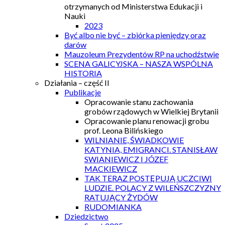
otrzymanych od Ministerstwa Edukacji i
Nauki
2023
Być albo nie być – zbiórka pieniędzy oraz
darów
Mauzoleum Prezydentów RP na uchodźstwie
SCENA GALICYJSKA – NASZA WSPÓLNA
HISTORIA
Działania – część II
Publikacje
Opracowanie stanu zachowania
grobów rządowych w Wielkiej Brytanii
Opracowanie planu renowacji grobu
prof. Leona Bilińskiego
WILNIANIE, ŚWIADKOWIE
KATYNIA, EMIGRANCI. STANISŁAW
SWIANIEWICZ I JÓZEF
MACKIEWICZ
TAK TERAZ POSTĘPUJĄ UCZCIWI
LUDZIE. POLACY Z WILEŃSZCZYZNY
RATUJĄCY ŻYDÓW
RUDOMIANKA
Dziedzictwo