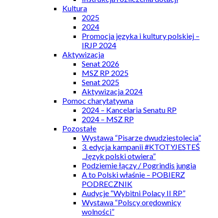
Kultura
2025
2024
Promocja języka i kultury polskiej –
IRJP 2024
Aktywizacja
Senat 2026
MSZ RP 2025
Senat 2025
Aktywizacja 2024
Pomoc charytatywna
2024 – Kancelaria Senatu RP
2024 – MSZ RP
Pozostałe
Wystawa “Pisarze dwudziestolecia”
3. edycja kampanii #KTOTYJESTEŚ
„Język polski otwiera”
Podziemie łączy / Pogrindis jungia
A to Polski właśnie – POBIERZ
PODRECZNIK
Audycje “Wybitni Polacy II RP”
Wystawa “Polscy orędownicy
wolności”