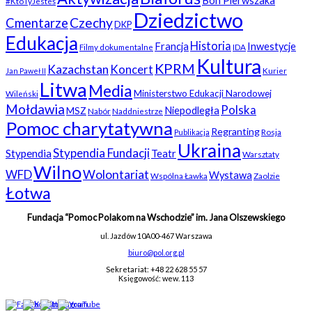
Bon Pierwszaka
#KtoTyJesteś
Dziedzictwo
Czechy
Cmentarze
DKP
Edukacja
Historia
Francja
Inwestycje
Filmy dokumentalne
IDA
Kultura
KPRM
Kazachstan
Koncert
Kurier
Jan Paweł II
Litwa
Media
Ministerstwo Edukacji Narodowej
Wileński
Mołdawia
Polska
Niepodległa
MSZ
Nabór
Naddniestrze
Pomoc charytatywna
Regranting
Rosja
Publikacja
Ukraina
Stypendia Fundacji
Stypendia
Teatr
Warsztaty
Wilno
WFD
Wolontariat
Wystawa
Wspólna Ławka
Zaolzie
Łotwa
Fundacja “Pomoc Polakom na Wschodzie” im. Jana Olszewskiego
ul. Jazdów 10A
00-467 Warszawa
biuro@pol.org.pl
Sekretariat: +48 22 628 55 57
Księgowość: wew. 113