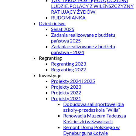
TAK TERAZ POSTĘPUJĄ UCZCIWI
LUDZIE. POLACY Z WILEŃSZCZYZNY
RATUJĄCY ŻYDÓW
RUDOMIANKA
Dziedzictwo
Senat 2025
Zadania realizowane z budżetu
państwa 2025
Zadania realizowane z budżetu
państwa – 2024
Regranting
Regranting 2023
Regranting 2022
Inwestycje
Projekty 2024 i 2025
Projekty 2023
Projekty 2022
Projekty 2021
Dobudowa sali sportowej dla
szkoły-przedszkola “Wilia”
Renowacja Muzeum Tadeusza
Kościuszki w Szwajcarii
Remont Domu Polskiego w
Dyneburgu na Łotwie