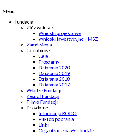
Menu
Fundacja
Złóż wniosek
Wnioski projektowe
Wnioski inwestycyjne – MSZ
Zamówienia
Co robimy?
Cele
Programy
Działania 2020
Działania 2019
Działania 2018
Działania 2017
Władze Fundacji
Zespół Fundacji
Film o Fundacji
Przydatne
Informacja RODO
Pliki do pobrania
Linki
Organizacje na Wschodzie