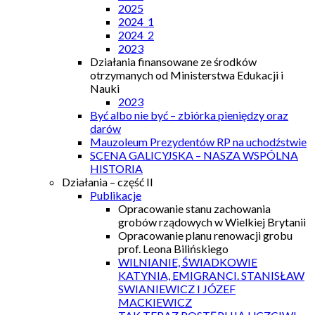
2025
2024_1
2024_2
2023
Działania finansowane ze środków
otrzymanych od Ministerstwa Edukacji i
Nauki
2023
Być albo nie być – zbiórka pieniędzy oraz
darów
Mauzoleum Prezydentów RP na uchodźstwie
SCENA GALICYJSKA – NASZA WSPÓLNA
HISTORIA
Działania – część II
Publikacje
Opracowanie stanu zachowania
grobów rządowych w Wielkiej Brytanii
Opracowanie planu renowacji grobu
prof. Leona Bilińskiego
WILNIANIE, ŚWIADKOWIE
KATYNIA, EMIGRANCI. STANISŁAW
SWIANIEWICZ I JÓZEF
MACKIEWICZ