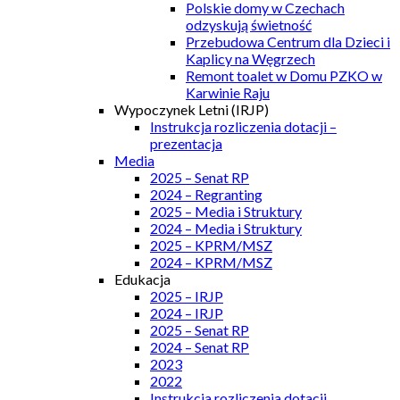
Polskie domy w Czechach
odzyskują świetność
Przebudowa Centrum dla Dzieci i
Kaplicy na Węgrzech
Remont toalet w Domu PZKO w
Karwinie Raju
Wypoczynek Letni (IRJP)
Instrukcja rozliczenia dotacji –
prezentacja
Media
2025 – Senat RP
2024 – Regranting
2025 – Media i Struktury
2024 – Media i Struktury
2025 – KPRM/MSZ
2024 – KPRM/MSZ
Edukacja
2025 – IRJP
2024 – IRJP
2025 – Senat RP
2024 – Senat RP
2023
2022
Instrukcja rozliczenia dotacji