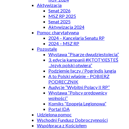
Aktywizacja
Senat 2026
MSZ RP 2025
Senat 2025
Aktywizacja 2024
Pomoc charytatywna
2024 – Kancelaria Senatu RP
2024 – MSZ RP
Pozostałe
Wystawa “Pisarze dwudziestolecia”
3. edycja kampanii #KTOTYJESTEŚ
„Język polski otwiera”
Podziemie łączy / Pogrindis jungia
A to Polski właśnie – POBIERZ
PODRECZNIK
Audycje “Wybitni Polacy II RP”
Wystawa “Polscy orędownicy
wolności”
Komiks “Epopeja Legionowa”
Portal IDA
Udzielona pomoc
Wschodni Fundusz Dobroczynności
Współpraca z Kościołem