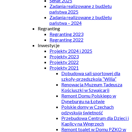
Senat 2025
Zadania realizowane z budżetu
państwa 2025
Zadania realizowane z budżetu
państwa – 2024
Regranting
Regranting 2023
Regranting 2022
Inwestycje
Projekty 2024 i 2025
Projekty 2023
Projekty 2022
Projekty 2021
Dobudowa sali sportowej dla
szkoły-przedszkola “Wilia”
Renowacja Muzeum Tadeusza
Kościuszki w Szwajcarii
Remont Domu Polskiego w
Dyneburgu na Łotwie
Polskie domy w Czechach
odzyskują świetność
Przebudowa Centrum dla Dzieci i
Kaplicy na Węgrzech
Remont toalet w Domu PZKO w