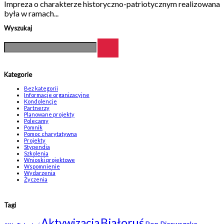
Impreza o charakterze historyczno-patriotycznym realizowana
była w ramach...
Wyszukaj
Kategorie
Bez kategorii
Informacje organizacyjne
Kondolencje
Partnerzy
Planowane projekty
Polecamy
Pomnik
Pomoc charytatywna
Projekty
Stypendia
Szkolenia
Wnioski projektowe
Wspomnienie
Wydarzenia
Życzenia
Tagi
Białoruś
Aktywizacja