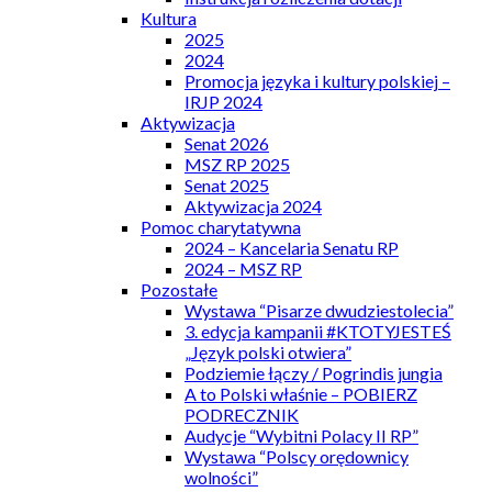
Kultura
2025
2024
Promocja języka i kultury polskiej –
IRJP 2024
Aktywizacja
Senat 2026
MSZ RP 2025
Senat 2025
Aktywizacja 2024
Pomoc charytatywna
2024 – Kancelaria Senatu RP
2024 – MSZ RP
Pozostałe
Wystawa “Pisarze dwudziestolecia”
3. edycja kampanii #KTOTYJESTEŚ
„Język polski otwiera”
Podziemie łączy / Pogrindis jungia
A to Polski właśnie – POBIERZ
PODRECZNIK
Audycje “Wybitni Polacy II RP”
Wystawa “Polscy orędownicy
wolności”