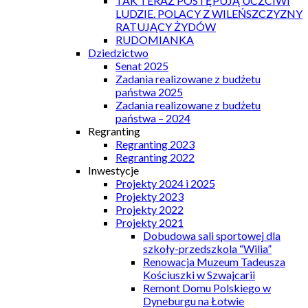
TAK TERAZ POSTĘPUJĄ UCZCIWI
LUDZIE. POLACY Z WILEŃSZCZYZNY
RATUJĄCY ŻYDÓW
RUDOMIANKA
Dziedzictwo
Senat 2025
Zadania realizowane z budżetu
państwa 2025
Zadania realizowane z budżetu
państwa – 2024
Regranting
Regranting 2023
Regranting 2022
Inwestycje
Projekty 2024 i 2025
Projekty 2023
Projekty 2022
Projekty 2021
Dobudowa sali sportowej dla
szkoły-przedszkola “Wilia”
Renowacja Muzeum Tadeusza
Kościuszki w Szwajcarii
Remont Domu Polskiego w
Dyneburgu na Łotwie