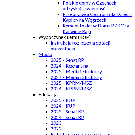
Polskie domy w Czechach
odzyskują świetność
Przebudowa Centrum dla Dzieci i
Kaplicy na Węgrzech
Remont toalet w Domu PZKO w
Karwinie Raju
Wypoczynek Letni (IRJP)
Instrukcja rozliczenia dotacji –
prezentacja
Media
2025 – Senat RP
2024 – Regranting
2025 – Media i Struktury
2024 – Media i Struktury
2025 – KPRM/MSZ
2024 – KPRM/MSZ
Edukacja
2025 – IRJP
2024 – IRJP
2025 – Senat RP
2024 – Senat RP
2023
2022
Instrukcja rozliczenia dotacji