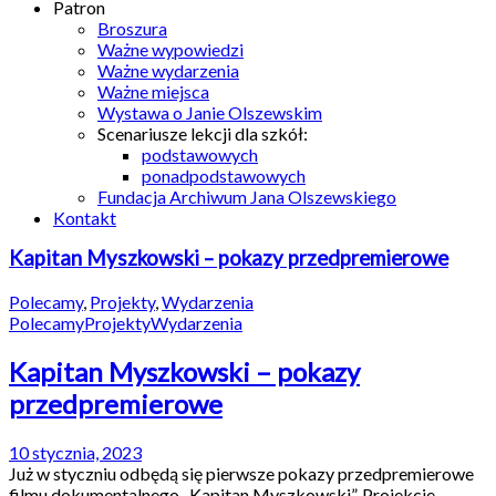
Patron
Broszura
Ważne wypowiedzi
Ważne wydarzenia
Ważne miejsca
Wystawa o Janie Olszewskim
Scenariusze lekcji dla szkół:
podstawowych
ponadpodstawowych
Fundacja Archiwum Jana Olszewskiego
Kontakt
Kapitan Myszkowski – pokazy przedpremierowe
Polecamy
,
Projekty
,
Wydarzenia
Polecamy
Projekty
Wydarzenia
Kapitan Myszkowski – pokazy
przedpremierowe
10 stycznia, 2023
Już w styczniu odbędą się pierwsze pokazy przedpremierowe
filmu dokumentalnego „Kapitan Myszkowski”. Projekcje