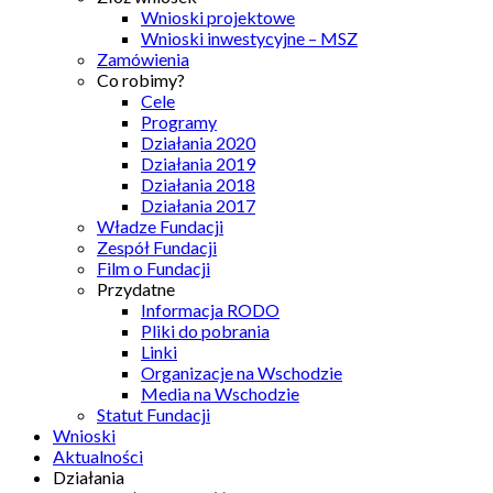
Wnioski projektowe
Wnioski inwestycyjne – MSZ
Zamówienia
Co robimy?
Cele
Programy
Działania 2020
Działania 2019
Działania 2018
Działania 2017
Władze Fundacji
Zespół Fundacji
Film o Fundacji
Przydatne
Informacja RODO
Pliki do pobrania
Linki
Organizacje na Wschodzie
Media na Wschodzie
Statut Fundacji
Wnioski
Aktualności
Działania