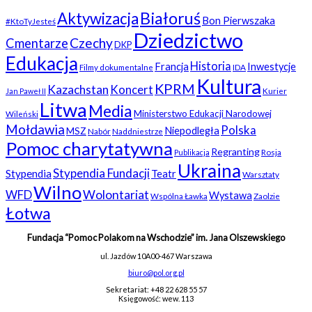
Białoruś
Aktywizacja
Bon Pierwszaka
#KtoTyJesteś
Dziedzictwo
Czechy
Cmentarze
DKP
Edukacja
Historia
Francja
Inwestycje
Filmy dokumentalne
IDA
Kultura
KPRM
Kazachstan
Koncert
Kurier
Jan Paweł II
Litwa
Media
Ministerstwo Edukacji Narodowej
Wileński
Mołdawia
Polska
Niepodległa
MSZ
Nabór
Naddniestrze
Pomoc charytatywna
Regranting
Rosja
Publikacja
Ukraina
Stypendia Fundacji
Stypendia
Teatr
Warsztaty
Wilno
WFD
Wolontariat
Wystawa
Wspólna Ławka
Zaolzie
Łotwa
Fundacja “Pomoc Polakom na Wschodzie” im. Jana Olszewskiego
ul. Jazdów 10A
00-467 Warszawa
biuro@pol.org.pl
Sekretariat: +48 22 628 55 57
Księgowość: wew. 113