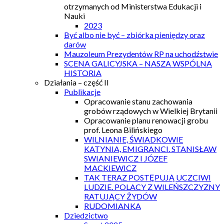
otrzymanych od Ministerstwa Edukacji i
Nauki
2023
Być albo nie być – zbiórka pieniędzy oraz
darów
Mauzoleum Prezydentów RP na uchodźstwie
SCENA GALICYJSKA – NASZA WSPÓLNA
HISTORIA
Działania – część II
Publikacje
Opracowanie stanu zachowania
grobów rządowych w Wielkiej Brytanii
Opracowanie planu renowacji grobu
prof. Leona Bilińskiego
WILNIANIE, ŚWIADKOWIE
KATYNIA, EMIGRANCI. STANISŁAW
SWIANIEWICZ I JÓZEF
MACKIEWICZ
TAK TERAZ POSTĘPUJĄ UCZCIWI
LUDZIE. POLACY Z WILEŃSZCZYZNY
RATUJĄCY ŻYDÓW
RUDOMIANKA
Dziedzictwo