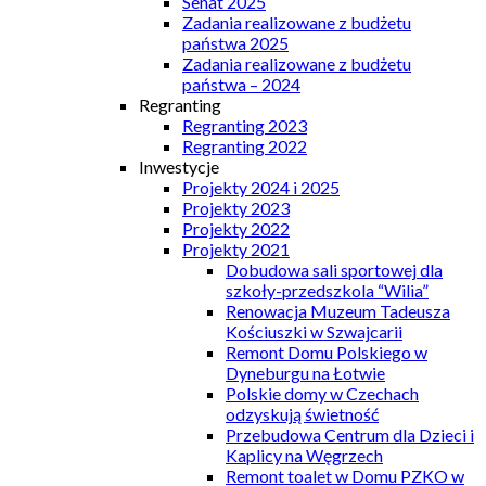
Senat 2025
Zadania realizowane z budżetu
państwa 2025
Zadania realizowane z budżetu
państwa – 2024
Regranting
Regranting 2023
Regranting 2022
Inwestycje
Projekty 2024 i 2025
Projekty 2023
Projekty 2022
Projekty 2021
Dobudowa sali sportowej dla
szkoły-przedszkola “Wilia”
Renowacja Muzeum Tadeusza
Kościuszki w Szwajcarii
Remont Domu Polskiego w
Dyneburgu na Łotwie
Polskie domy w Czechach
odzyskują świetność
Przebudowa Centrum dla Dzieci i
Kaplicy na Węgrzech
Remont toalet w Domu PZKO w