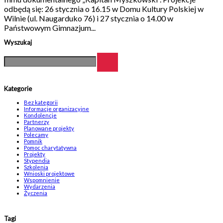
odbędą się: 26 stycznia o 16.15 w Domu Kultury Polskiej w
Wilnie (ul. Naugarduko 76) i 27 stycznia o 14.00 w
Państwowym Gimnazjum...
Wyszukaj
Kategorie
Bez kategorii
Informacje organizacyjne
Kondolencje
Partnerzy
Planowane projekty
Polecamy
Pomnik
Pomoc charytatywna
Projekty
Stypendia
Szkolenia
Wnioski projektowe
Wspomnienie
Wydarzenia
Życzenia
Tagi