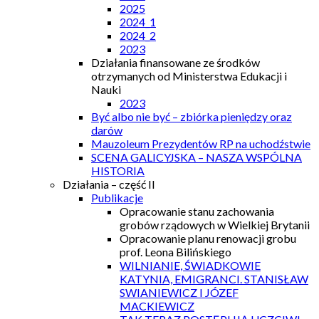
2025
2024_1
2024_2
2023
Działania finansowane ze środków
otrzymanych od Ministerstwa Edukacji i
Nauki
2023
Być albo nie być – zbiórka pieniędzy oraz
darów
Mauzoleum Prezydentów RP na uchodźstwie
SCENA GALICYJSKA – NASZA WSPÓLNA
HISTORIA
Działania – część II
Publikacje
Opracowanie stanu zachowania
grobów rządowych w Wielkiej Brytanii
Opracowanie planu renowacji grobu
prof. Leona Bilińskiego
WILNIANIE, ŚWIADKOWIE
KATYNIA, EMIGRANCI. STANISŁAW
SWIANIEWICZ I JÓZEF
MACKIEWICZ