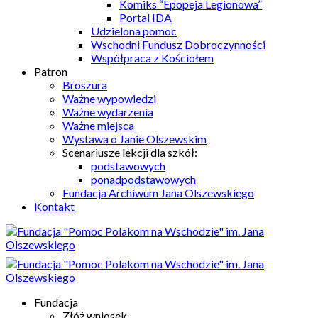
Komiks “Epopeja Legionowa”
Portal IDA
Udzielona pomoc
Wschodni Fundusz Dobroczynności
Współpraca z Kościołem
Patron
Broszura
Ważne wypowiedzi
Ważne wydarzenia
Ważne miejsca
Wystawa o Janie Olszewskim
Scenariusze lekcji dla szkół:
podstawowych
ponadpodstawowych
Fundacja Archiwum Jana Olszewskiego
Kontakt
Fundacja
Złóż wniosek