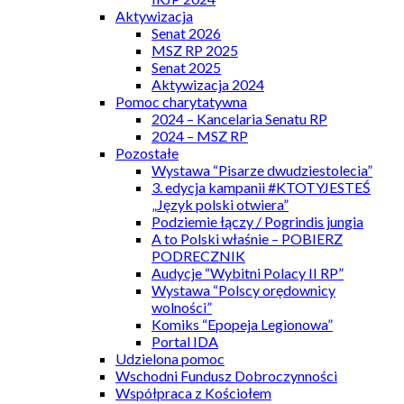
Aktywizacja
Senat 2026
MSZ RP 2025
Senat 2025
Aktywizacja 2024
Pomoc charytatywna
2024 – Kancelaria Senatu RP
2024 – MSZ RP
Pozostałe
Wystawa “Pisarze dwudziestolecia”
3. edycja kampanii #KTOTYJESTEŚ
„Język polski otwiera”
Podziemie łączy / Pogrindis jungia
A to Polski właśnie – POBIERZ
PODRECZNIK
Audycje “Wybitni Polacy II RP”
Wystawa “Polscy orędownicy
wolności”
Komiks “Epopeja Legionowa”
Portal IDA
Udzielona pomoc
Wschodni Fundusz Dobroczynności
Współpraca z Kościołem