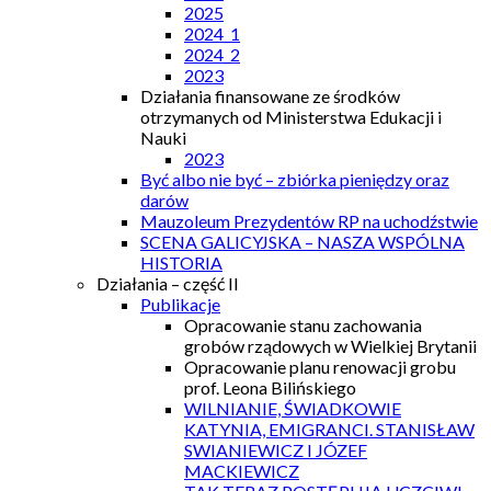
2025
2024_1
2024_2
2023
Działania finansowane ze środków
otrzymanych od Ministerstwa Edukacji i
Nauki
2023
Być albo nie być – zbiórka pieniędzy oraz
darów
Mauzoleum Prezydentów RP na uchodźstwie
SCENA GALICYJSKA – NASZA WSPÓLNA
HISTORIA
Działania – część II
Publikacje
Opracowanie stanu zachowania
grobów rządowych w Wielkiej Brytanii
Opracowanie planu renowacji grobu
prof. Leona Bilińskiego
WILNIANIE, ŚWIADKOWIE
KATYNIA, EMIGRANCI. STANISŁAW
SWIANIEWICZ I JÓZEF
MACKIEWICZ