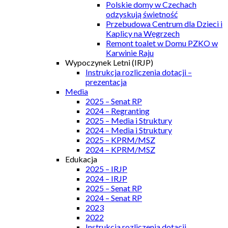
Polskie domy w Czechach
odzyskują świetność
Przebudowa Centrum dla Dzieci i
Kaplicy na Węgrzech
Remont toalet w Domu PZKO w
Karwinie Raju
Wypoczynek Letni (IRJP)
Instrukcja rozliczenia dotacji –
prezentacja
Media
2025 – Senat RP
2024 – Regranting
2025 – Media i Struktury
2024 – Media i Struktury
2025 – KPRM/MSZ
2024 – KPRM/MSZ
Edukacja
2025 – IRJP
2024 – IRJP
2025 – Senat RP
2024 – Senat RP
2023
2022
Instrukcja rozliczenia dotacji