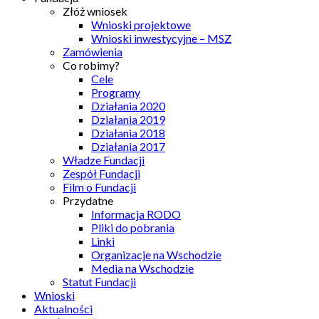
Złóż wniosek
Wnioski projektowe
Wnioski inwestycyjne – MSZ
Zamówienia
Co robimy?
Cele
Programy
Działania 2020
Działania 2019
Działania 2018
Działania 2017
Władze Fundacji
Zespół Fundacji
Film o Fundacji
Przydatne
Informacja RODO
Pliki do pobrania
Linki
Organizacje na Wschodzie
Media na Wschodzie
Statut Fundacji
Wnioski
Aktualności