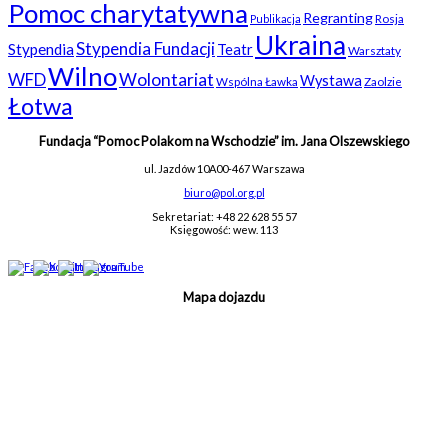
Pomoc charytatywna
Regranting
Rosja
Publikacja
Ukraina
Stypendia Fundacji
Stypendia
Teatr
Warsztaty
Wilno
WFD
Wolontariat
Wystawa
Wspólna Ławka
Zaolzie
Łotwa
Fundacja “Pomoc Polakom na Wschodzie” im. Jana Olszewskiego
ul. Jazdów 10A
00-467 Warszawa
biuro@pol.org.pl
Sekretariat: +48 22 628 55 57
Księgowość: wew. 113
Mapa dojazdu