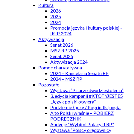
Kultura
2026
2025
2024
Promocja języka i kultury polskiej –
IRJP 2024
Aktywizacja
Senat 2026
MSZ RP 2025
Senat 2025
Aktywizacja 2024
Pomoc charytatywna
2024 – Kancelaria Senatu RP
2024 – MSZ RP
Pozostałe
Wystawa “Pisarze dwudziestolecia”
3. edycja kampanii #KTOTYJESTEŚ
„Język polski otwiera”
Podziemie łączy / Pogrindis jungia
A to Polski właśnie – POBIERZ
PODRECZNIK
Audycje “Wybitni Polacy II RP”
Wystawa “Polscy orędownicy