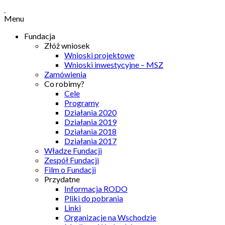
Menu
Fundacja
Złóż wniosek
Wnioski projektowe
Wnioski inwestycyjne – MSZ
Zamówienia
Co robimy?
Cele
Programy
Działania 2020
Działania 2019
Działania 2018
Działania 2017
Władze Fundacji
Zespół Fundacji
Film o Fundacji
Przydatne
Informacja RODO
Pliki do pobrania
Linki
Organizacje na Wschodzie