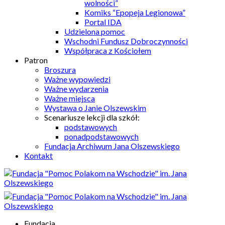
wolności”
Komiks “Epopeja Legionowa”
Portal IDA
Udzielona pomoc
Wschodni Fundusz Dobroczynności
Współpraca z Kościołem
Patron
Broszura
Ważne wypowiedzi
Ważne wydarzenia
Ważne miejsca
Wystawa o Janie Olszewskim
Scenariusze lekcji dla szkół:
podstawowych
ponadpodstawowych
Fundacja Archiwum Jana Olszewskiego
Kontakt
Fundacja