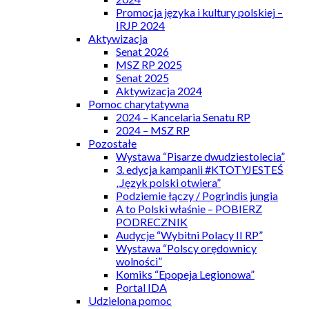
Promocja języka i kultury polskiej –
IRJP 2024
Aktywizacja
Senat 2026
MSZ RP 2025
Senat 2025
Aktywizacja 2024
Pomoc charytatywna
2024 – Kancelaria Senatu RP
2024 – MSZ RP
Pozostałe
Wystawa “Pisarze dwudziestolecia”
3. edycja kampanii #KTOTYJESTEŚ
„Język polski otwiera”
Podziemie łączy / Pogrindis jungia
A to Polski właśnie – POBIERZ
PODRECZNIK
Audycje “Wybitni Polacy II RP”
Wystawa “Polscy orędownicy
wolności”
Komiks “Epopeja Legionowa”
Portal IDA
Udzielona pomoc