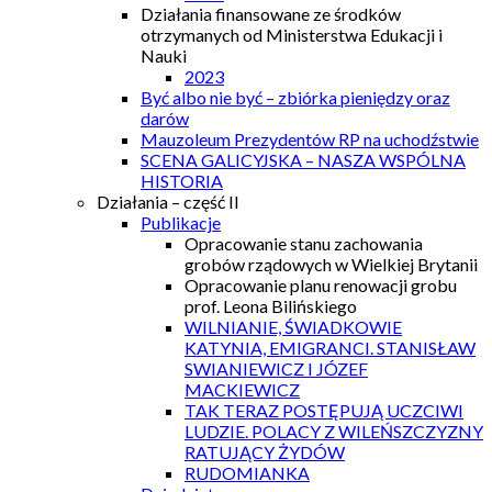
Działania finansowane ze środków
otrzymanych od Ministerstwa Edukacji i
Nauki
2023
Być albo nie być – zbiórka pieniędzy oraz
darów
Mauzoleum Prezydentów RP na uchodźstwie
SCENA GALICYJSKA – NASZA WSPÓLNA
HISTORIA
Działania – część II
Publikacje
Opracowanie stanu zachowania
grobów rządowych w Wielkiej Brytanii
Opracowanie planu renowacji grobu
prof. Leona Bilińskiego
WILNIANIE, ŚWIADKOWIE
KATYNIA, EMIGRANCI. STANISŁAW
SWIANIEWICZ I JÓZEF
MACKIEWICZ
TAK TERAZ POSTĘPUJĄ UCZCIWI
LUDZIE. POLACY Z WILEŃSZCZYZNY
RATUJĄCY ŻYDÓW
RUDOMIANKA