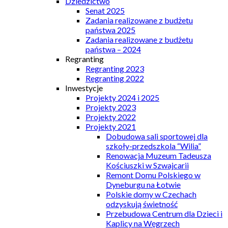
Dziedzictwo
Senat 2025
Zadania realizowane z budżetu
państwa 2025
Zadania realizowane z budżetu
państwa – 2024
Regranting
Regranting 2023
Regranting 2022
Inwestycje
Projekty 2024 i 2025
Projekty 2023
Projekty 2022
Projekty 2021
Dobudowa sali sportowej dla
szkoły-przedszkola “Wilia”
Renowacja Muzeum Tadeusza
Kościuszki w Szwajcarii
Remont Domu Polskiego w
Dyneburgu na Łotwie
Polskie domy w Czechach
odzyskują świetność
Przebudowa Centrum dla Dzieci i
Kaplicy na Węgrzech