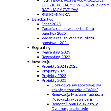
TAK TERAZ POSTĘPUJĄ UCZCIWI
LUDZIE. POLACY Z WILEŃSZCZYZNY
RATUJĄCY ŻYDÓW
RUDOMIANKA
Dziedzictwo
Senat 2025
Zadania realizowane z budżetu
państwa 2025
Zadania realizowane z budżetu
państwa – 2024
Regranting
Regranting 2023
Regranting 2022
Inwestycje
Projekty 2024 i 2025
Projekty 2023
Projekty 2022
Projekty 2021
Dobudowa sali sportowej dla
szkoły-przedszkola “Wilia”
Renowacja Muzeum Tadeusza
Kościuszki w Szwajcarii
Remont Domu Polskiego w
Dyneburgu na Łotwie