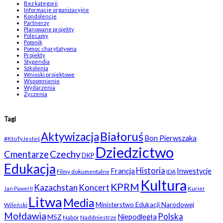
Bez kategorii
Informacje organizacyjne
Kondolencje
Partnerzy
Planowane projekty
Polecamy
Pomnik
Pomoc charytatywna
Projekty
Stypendia
Szkolenia
Wnioski projektowe
Wspomnienie
Wydarzenia
Życzenia
Tagi
Białoruś
Aktywizacja
Bon Pierwszaka
#KtoTyJesteś
Dziedzictwo
Czechy
Cmentarze
DKP
Edukacja
Historia
Francja
Inwestycje
Filmy dokumentalne
IDA
Kultura
KPRM
Kazachstan
Koncert
Kurier
Jan Paweł II
Litwa
Media
Ministerstwo Edukacji Narodowej
Wileński
Mołdawia
Polska
Niepodległa
MSZ
Nabór
Naddniestrze