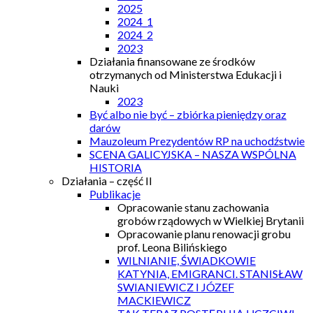
2025
2024_1
2024_2
2023
Działania finansowane ze środków
otrzymanych od Ministerstwa Edukacji i
Nauki
2023
Być albo nie być – zbiórka pieniędzy oraz
darów
Mauzoleum Prezydentów RP na uchodźstwie
SCENA GALICYJSKA – NASZA WSPÓLNA
HISTORIA
Działania – część II
Publikacje
Opracowanie stanu zachowania
grobów rządowych w Wielkiej Brytanii
Opracowanie planu renowacji grobu
prof. Leona Bilińskiego
WILNIANIE, ŚWIADKOWIE
KATYNIA, EMIGRANCI. STANISŁAW
SWIANIEWICZ I JÓZEF
MACKIEWICZ