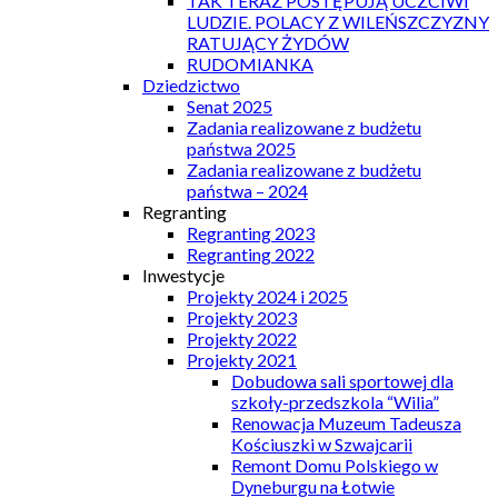
TAK TERAZ POSTĘPUJĄ UCZCIWI
LUDZIE. POLACY Z WILEŃSZCZYZNY
RATUJĄCY ŻYDÓW
RUDOMIANKA
Dziedzictwo
Senat 2025
Zadania realizowane z budżetu
państwa 2025
Zadania realizowane z budżetu
państwa – 2024
Regranting
Regranting 2023
Regranting 2022
Inwestycje
Projekty 2024 i 2025
Projekty 2023
Projekty 2022
Projekty 2021
Dobudowa sali sportowej dla
szkoły-przedszkola “Wilia”
Renowacja Muzeum Tadeusza
Kościuszki w Szwajcarii
Remont Domu Polskiego w
Dyneburgu na Łotwie