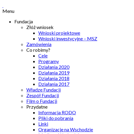
Menu
Fundacja
Złóż wniosek
Wnioski projektowe
Wnioski inwestycyjne – MSZ
Zamówienia
Co robimy?
Cele
Programy
Działania 2020
Działania 2019
Działania 2018
Działania 2017
Władze Fundacji
Zespół Fundacji
Film o Fundacji
Przydatne
Informacja RODO
Pliki do pobrania
Linki
Organizacje na Wschodzie