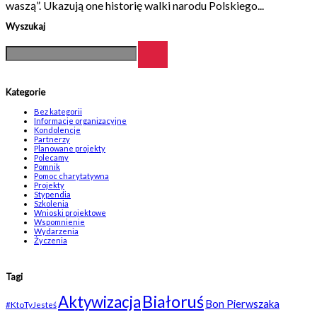
waszą”. Ukazują one historię walki narodu Polskiego...
Wyszukaj
Kategorie
Bez kategorii
Informacje organizacyjne
Kondolencje
Partnerzy
Planowane projekty
Polecamy
Pomnik
Pomoc charytatywna
Projekty
Stypendia
Szkolenia
Wnioski projektowe
Wspomnienie
Wydarzenia
Życzenia
Tagi
Białoruś
Aktywizacja
Bon Pierwszaka
#KtoTyJesteś