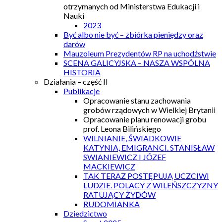
otrzymanych od Ministerstwa Edukacji i
Nauki
2023
Być albo nie być – zbiórka pieniędzy oraz
darów
Mauzoleum Prezydentów RP na uchodźstwie
SCENA GALICYJSKA – NASZA WSPÓLNA
HISTORIA
Działania – część II
Publikacje
Opracowanie stanu zachowania
grobów rządowych w Wielkiej Brytanii
Opracowanie planu renowacji grobu
prof. Leona Bilińskiego
WILNIANIE, ŚWIADKOWIE
KATYNIA, EMIGRANCI. STANISŁAW
SWIANIEWICZ I JÓZEF
MACKIEWICZ
TAK TERAZ POSTĘPUJĄ UCZCIWI
LUDZIE. POLACY Z WILEŃSZCZYZNY
RATUJĄCY ŻYDÓW
RUDOMIANKA
Dziedzictwo