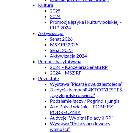
Kultura
2025
2024
Promocja języka i kultury polskiej –
IRJP 2024
Aktywizacja
Senat 2026
MSZ RP 2025
Senat 2025
Aktywizacja 2024
Pomoc charytatywna
2024 – Kancelaria Senatu RP
2024 – MSZ RP
Pozostałe
Wystawa “Pisarze dwudziestolecia”
3. edycja kampanii #KTOTYJESTEŚ
„Język polski otwiera”
Podziemie łączy / Pogrindis jungia
A to Polski właśnie – POBIERZ
PODRECZNIK
Audycje “Wybitni Polacy II RP”
Wystawa “Polscy orędownicy
wolności”