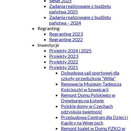
Senat 2025
Zadania realizowane z budżetu
państwa 2025
Zadania realizowane z budżetu
państwa – 2024
Regranting
Regranting 2023
Regranting 2022
Inwestycje
Projekty 2024 i 2025
Projekty 2023
Projekty 2022
Projekty 2021
Dobudowa sali sportowej dla
szkoły-przedszkola “Wilia”
Renowacja Muzeum Tadeusza
Kościuszki w Szwajcarii
Remont Domu Polskiego w
Dyneburgu na Łotwie
Polskie domy w Czechach
odzyskują świetność
Przebudowa Centrum dla Dzieci i
Kaplicy na Węgrzech
Remont toalet w Domu PZKO w