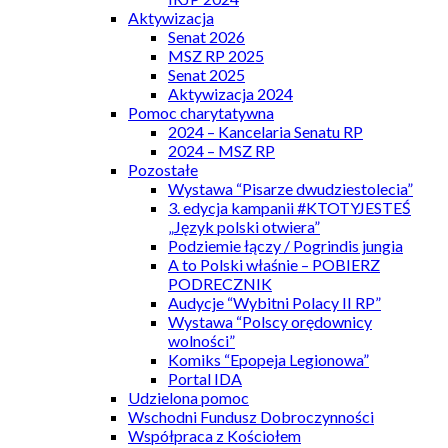
Aktywizacja
Senat 2026
MSZ RP 2025
Senat 2025
Aktywizacja 2024
Pomoc charytatywna
2024 – Kancelaria Senatu RP
2024 – MSZ RP
Pozostałe
Wystawa “Pisarze dwudziestolecia”
3. edycja kampanii #KTOTYJESTEŚ
„Język polski otwiera”
Podziemie łączy / Pogrindis jungia
A to Polski właśnie – POBIERZ
PODRECZNIK
Audycje “Wybitni Polacy II RP”
Wystawa “Polscy orędownicy
wolności”
Komiks “Epopeja Legionowa”
Portal IDA
Udzielona pomoc
Wschodni Fundusz Dobroczynności
Współpraca z Kościołem