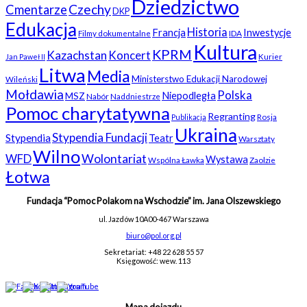
Dziedzictwo
Czechy
Cmentarze
DKP
Edukacja
Historia
Francja
Inwestycje
Filmy dokumentalne
IDA
Kultura
KPRM
Kazachstan
Koncert
Kurier
Jan Paweł II
Litwa
Media
Ministerstwo Edukacji Narodowej
Wileński
Mołdawia
Polska
Niepodległa
MSZ
Nabór
Naddniestrze
Pomoc charytatywna
Regranting
Rosja
Publikacja
Ukraina
Stypendia Fundacji
Stypendia
Teatr
Warsztaty
Wilno
WFD
Wolontariat
Wystawa
Wspólna Ławka
Zaolzie
Łotwa
Fundacja “Pomoc Polakom na Wschodzie” im. Jana Olszewskiego
ul. Jazdów 10A
00-467 Warszawa
biuro@pol.org.pl
Sekretariat: +48 22 628 55 57
Księgowość: wew. 113