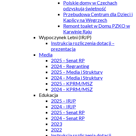
Polskie domy w Czechach
odzyskują świetność
Przebudowa Centrum dla Dzieci i
Kaplicy na Węgrzech
Remont toalet w Domu PZKO w
Karwinie Raju
Wypoczynek Letni (IRJP)
Instrukcja rozliczenia dotacji –
prezentacja
Media
2025 – Senat RP
2024 – Regranting
2025 – Media i Struktury
2024 – Media i Struktury
2025 – KPRM/MSZ
2024 – KPRM/MSZ
Edukacja
2025 – IRJP
2024 – IRJP
2025 – Senat RP
2024 – Senat RP
2023
2022
Instrukcja rozliczenia dotacji