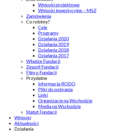
Wnioski projektowe
Wnioski inwestycyjne – MSZ
Zamówienia
Co robimy?
Cele
Programy
Działania 2020
Działania 2019
Działania 2018
Działania 2017
Władze Fundacji
Zespół Fundacji
Film o Fundacji
Przydatne
Informacja RODO
Pliki do pobrania
Linki
Organizacje na Wschodzie
Media na Wschodzie
Statut Fundacji
Wnioski
Aktualności
Działania