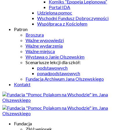
Komiks “Epopeja Legionowa”
Portal IDA
Udzielona pomoc
Wschodni Fundusz Dobroczynności
Współpraca z Kościołem
Patron
Broszura
Ważne wypowiedzi
Ważne wydarzenia
Ważne miejsca
Wystawa o Janie Olszewskim
Scenariusze lekcji dla szkół:
podstawowych
ponadpodstawowych
Fundacja Archiwum Jana Olszewskiego
Kontakt
Fundacja
Złóż wniosek