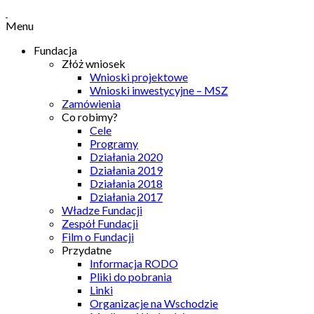
Menu
Fundacja
Złóż wniosek
Wnioski projektowe
Wnioski inwestycyjne – MSZ
Zamówienia
Co robimy?
Cele
Programy
Działania 2020
Działania 2019
Działania 2018
Działania 2017
Władze Fundacji
Zespół Fundacji
Film o Fundacji
Przydatne
Informacja RODO
Pliki do pobrania
Linki
Organizacje na Wschodzie