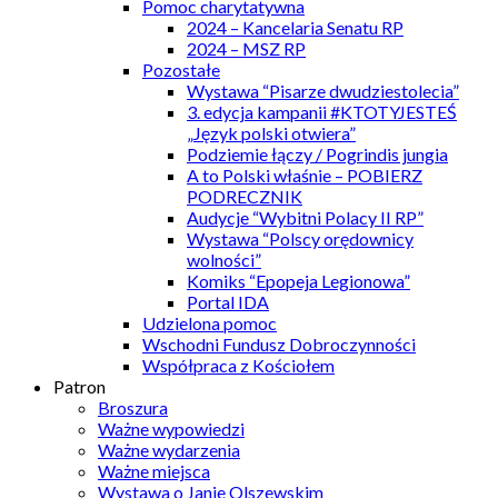
Pomoc charytatywna
2024 – Kancelaria Senatu RP
2024 – MSZ RP
Pozostałe
Wystawa “Pisarze dwudziestolecia”
3. edycja kampanii #KTOTYJESTEŚ
„Język polski otwiera”
Podziemie łączy / Pogrindis jungia
A to Polski właśnie – POBIERZ
PODRECZNIK
Audycje “Wybitni Polacy II RP”
Wystawa “Polscy orędownicy
wolności”
Komiks “Epopeja Legionowa”
Portal IDA
Udzielona pomoc
Wschodni Fundusz Dobroczynności
Współpraca z Kościołem
Patron
Broszura
Ważne wypowiedzi
Ważne wydarzenia
Ważne miejsca
Wystawa o Janie Olszewskim