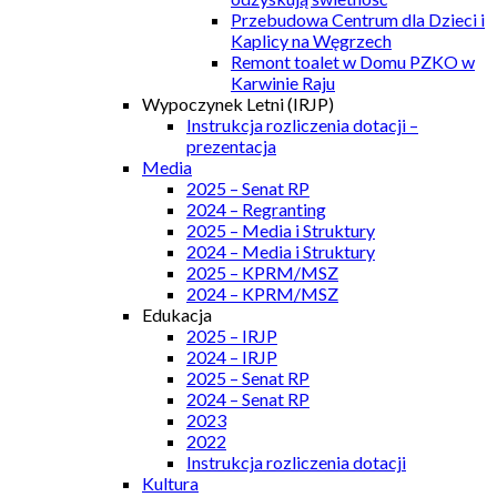
Przebudowa Centrum dla Dzieci i
Kaplicy na Węgrzech
Remont toalet w Domu PZKO w
Karwinie Raju
Wypoczynek Letni (IRJP)
Instrukcja rozliczenia dotacji –
prezentacja
Media
2025 – Senat RP
2024 – Regranting
2025 – Media i Struktury
2024 – Media i Struktury
2025 – KPRM/MSZ
2024 – KPRM/MSZ
Edukacja
2025 – IRJP
2024 – IRJP
2025 – Senat RP
2024 – Senat RP
2023
2022
Instrukcja rozliczenia dotacji
Kultura