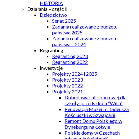
HISTORIA
Działania – część II
Dziedzictwo
Senat 2025
Zadania realizowane z budżetu
państwa 2025
Zadania realizowane z budżetu
państwa – 2024
Regranting
Regranting 2023
Regranting 2022
Inwestycje
Projekty 2024 i 2025
Projekty 2023
Projekty 2022
Projekty 2021
Dobudowa sali sportowej dla
szkoły-przedszkola “Wilia”
Renowacja Muzeum Tadeusza
Kościuszki w Szwajcarii
Remont Domu Polskiego w
Dyneburgu na Łotwie
Polskie domy w Czechach
odzyskują świetność