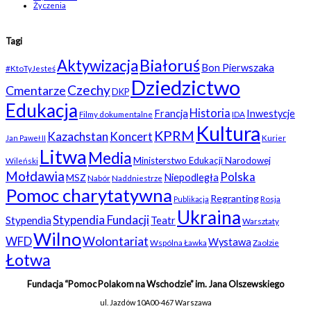
Życzenia
Tagi
Białoruś
Aktywizacja
Bon Pierwszaka
#KtoTyJesteś
Dziedzictwo
Czechy
Cmentarze
DKP
Edukacja
Historia
Francja
Inwestycje
Filmy dokumentalne
IDA
Kultura
KPRM
Kazachstan
Koncert
Kurier
Jan Paweł II
Litwa
Media
Ministerstwo Edukacji Narodowej
Wileński
Mołdawia
Polska
Niepodległa
MSZ
Nabór
Naddniestrze
Pomoc charytatywna
Regranting
Rosja
Publikacja
Ukraina
Stypendia Fundacji
Stypendia
Teatr
Warsztaty
Wilno
WFD
Wolontariat
Wystawa
Wspólna Ławka
Zaolzie
Łotwa
Fundacja “Pomoc Polakom na Wschodzie” im. Jana Olszewskiego
ul. Jazdów 10A
00-467 Warszawa