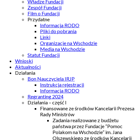
Władze Fundacji
Zespół Fundacji
Film o Fundacji
Przydatne
Informacja RODO
Pliki do pobrania
Linki
Organizacje na Wschodzie
Media na Wschodzie
Statut Fundacji
Wnioski
Aktualności
Działania
Bon Nauczyciela IRJP
Instrukcja rejestracji
Informacja RODO
Regranting 2024
Działania – część I
Finansowane ze środków Kancelarii Prezesa
Rady Ministrów
Zadania realizowane z budżetu
państwa przez Fundacje “Pomoc
Polakom na Wschodzie” im. Jana
Olszewskiego ze środków Kancelarii