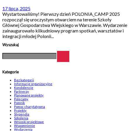
17 lipca, 2025
Wystartowaliśmy! Pierwszy dzień POLONIA_CAMP 2025
rozpoczął się uroczystym otwarciem na terenie Szkoły
Głównej Gospodarstwa Wiejskiego w Warszawie. Wydarzenie
zainaugurowało kilkudniowy program spotkań, warsztatów i
integracji młodej Polonii...
Wyszukaj
Kategorie
Bez kategorii
Informacje organizacyjne
Kondolencje
Partnerzy
Planowane projekty
Polecamy
Pomnik
Pomoc charytatywna
Projekty
Stypendia
Szkolenia
Wnioski projektowe
Wspomnienie
Wydarzenia