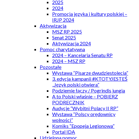
2025
2024
Promocja języka i kultury polskiej –
IRJP 2024
Aktywizacja
MSZ RP 2025
Senat 2025
Aktywizacja 2024
Pomoc charytatywna
2024 – Kancelaria Senatu RP
2024 – MSZ RP
Pozostałe
Wystawa “Pisarze dwudziestolecia”
3. edycja kampanii #KTOTYJESTEŚ
„Język polski otwiera”
Podziemie łączy / Pogrindis jungia
A to Polski właśnie – POBIERZ
PODRECZNIK
Audycje “Wybitni Polacy II RP”
Wystawa “Polscy orędownicy
wolności”
Komiks “Epopeja Legionowa”
Portal IDA
Udzielona pomoc