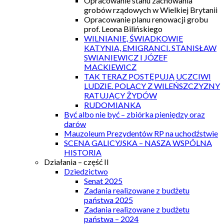
Opracowanie stanu zachowania
grobów rządowych w Wielkiej Brytanii
Opracowanie planu renowacji grobu
prof. Leona Bilińskiego
WILNIANIE, ŚWIADKOWIE
KATYNIA, EMIGRANCI. STANISŁAW
SWIANIEWICZ I JÓZEF
MACKIEWICZ
TAK TERAZ POSTĘPUJĄ UCZCIWI
LUDZIE. POLACY Z WILEŃSZCZYZNY
RATUJĄCY ŻYDÓW
RUDOMIANKA
Być albo nie być – zbiórka pieniędzy oraz
darów
Mauzoleum Prezydentów RP na uchodźstwie
SCENA GALICYJSKA – NASZA WSPÓLNA
HISTORIA
Działania – część II
Dziedzictwo
Senat 2025
Zadania realizowane z budżetu
państwa 2025
Zadania realizowane z budżetu
państwa – 2024