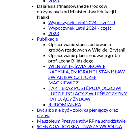
2023
Działania sfinansowane ze środków
otrzymanych od Ministerstwa Edukacji i
Nauki
Wypoczynek Letni 2024 – część II
Wypoczynek Letni 2024 – część I
2023
Publikacje
Opracowanie stanu zachowania
grobów rządowych w Wielkiej Brytanii
Opracowanie planu renowacji grobu
prof. Leona Bilińskiego
WILNIANIE, ŚWIADKOWIE
KATYNIA, EMIGRANCI. STANISŁAW
SWIANIEWICZ I JÓZEF
MACKIEWICZ
TAK TERAZ POSTĘPUJĄ UCZCIWI
LUDZIE. POLACY Z WILEŃSZCZYZNY
RATUJĄCY ŻYDÓW
RUDOMIANKA
Być albo nie być – zbiórka pieniędzy oraz
darów
Mauzoleum Prezydentów RP na uchodźstwie
SCENA GALICYJSKA – NASZA WSPÓLNA