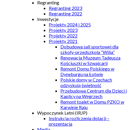
Regranting
Regranting 2023
Regranting 2022
Inwestycje
Projekty 2024 i 2025
Projekty 2023
Projekty 2022
Projekty 2021
Dobudowa sali sportowej dla
szkoły-przedszkola “Wilia”
Renowacja Muzeum Tadeusza
Kościuszki w Szwajcarii
Remont Domu Polskiego w
Dyneburgu na Łotwie
Polskie domy w Czechach
odzyskują świetność
Przebudowa Centrum dla Dzieci i
Kaplicy na Węgrzech
Remont toalet w Domu PZKO w
Karwinie Raju
Wypoczynek Letni (IRJP)
Instrukcja rozliczenia dotacji –
prezentacja
Media