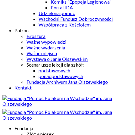
Komiks “Epopeja Legionowa”
Portal IDA
Udzielona pomoc
Wschodni Fundusz Dobroczynności
Współpraca z Kościołem
Patron
Broszura
Ważne wypowiedzi
Ważne wydarzenia
Ważne miejsca
Wystawa o Janie Olszewskim
Scenariusze lekcji dla szkół:
podstawowych
ponadpodstawowych
Fundacja Archiwum Jana Olszewskiego
Kontakt
Fundacja
Złóż wniosek