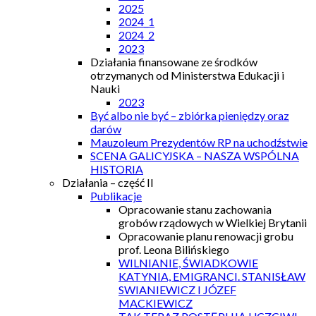
2025
2024_1
2024_2
2023
Działania finansowane ze środków
otrzymanych od Ministerstwa Edukacji i
Nauki
2023
Być albo nie być – zbiórka pieniędzy oraz
darów
Mauzoleum Prezydentów RP na uchodźstwie
SCENA GALICYJSKA – NASZA WSPÓLNA
HISTORIA
Działania – część II
Publikacje
Opracowanie stanu zachowania
grobów rządowych w Wielkiej Brytanii
Opracowanie planu renowacji grobu
prof. Leona Bilińskiego
WILNIANIE, ŚWIADKOWIE
KATYNIA, EMIGRANCI. STANISŁAW
SWIANIEWICZ I JÓZEF
MACKIEWICZ