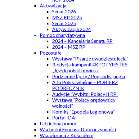
Aktywizacja
Senat 2026
MSZ RP 2025
Senat 2025
Aktywizacja 2024
Pomoc charytatywna
2024 – Kancelaria Senatu RP
2024 – MSZ RP
Pozostałe
Wystawa “Pisarze dwudziestolecia”
3. edycja kampanii #KTOTYJESTEŚ
„Język polski otwiera”
Podziemie łączy / Pogrindis jungia
A to Polski właśnie – POBIERZ
PODRECZNIK
Audycje “Wybitni Polacy II RP”
Wystawa “Polscy orędownicy
wolności”
Komiks “Epopeja Legionowa”
Portal IDA
Udzielona pomoc
Wschodni Fundusz Dobroczynności
Współpraca z Kościołem