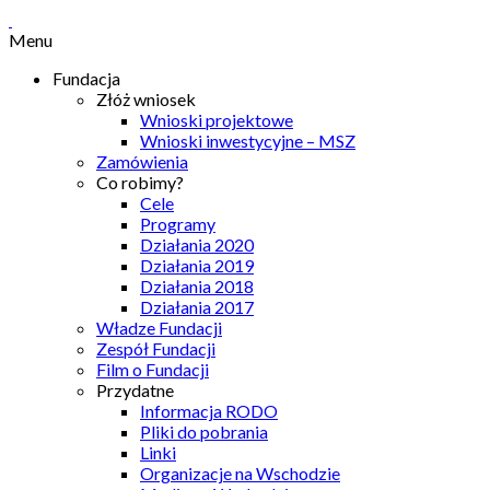
Menu
Fundacja
Złóż wniosek
Wnioski projektowe
Wnioski inwestycyjne – MSZ
Zamówienia
Co robimy?
Cele
Programy
Działania 2020
Działania 2019
Działania 2018
Działania 2017
Władze Fundacji
Zespół Fundacji
Film o Fundacji
Przydatne
Informacja RODO
Pliki do pobrania
Linki
Organizacje na Wschodzie