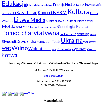
Edukacja
Historia
Francja
Inwestycje
Filmy dokumentalne
IDA
Kultura
KPRM
Kazachstan
Koncert
Kurier
Jan Paweł II
Litwa
Media
Ministerstwo Edukacji Narodowej
Wileński
Mołdawia
Polska
Niepodległa
MSZ
Nabór
Naddniestrze
Pomoc charytatywna
Regranting
Rosja
Publikacja
Ukraina
Stypendia Fundacji
Stypendia
Teatr
Warsztaty
Wilno
WFD
Wolontariat
Wystawa
Wspólna Ławka
Zaolzie
Łotwa
Fundacja “Pomoc Polakom na Wschodzie” im. Jana Olszewskiego
ul. Jazdów 10A
00-467 Warszawa
biuro@pol.org.pl
Sekretariat: +48 22 628 55 57
Księgowość: wew. 113
Mapa dojazdu