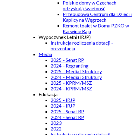
Polskie domy w Czechach
odzyskują świetność
Przebudowa Centrum dla Dzieci i
Kaplicy na Węgrzech
Remont toalet w Domu PZKO w
Karwinie Raju
Wypoczynek Letni (IRJP)
Instrukcja rozliczenia dotacji –
prezentacja
Media
2025 – Senat RP
2024 – Regranting
2025 – Media i Struktury
2024 – Media i Struktury
2025 – KPRM/MSZ
2024 – KPRM/MSZ
Edukacja
2025 – IRJP
2024 – IRJP
2025 – Senat RP
2024 – Senat RP
2023
2022
Instrukcja rozliczenia dotacji