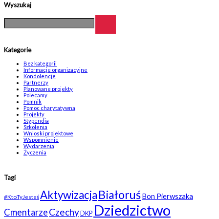
Wyszukaj
Kategorie
Bez kategorii
Informacje organizacyjne
Kondolencje
Partnerzy
Planowane projekty
Polecamy
Pomnik
Pomoc charytatywna
Projekty
Stypendia
Szkolenia
Wnioski projektowe
Wspomnienie
Wydarzenia
Życzenia
Tagi
Białoruś
Aktywizacja
Bon Pierwszaka
#KtoTyJesteś
Dziedzictwo
Czechy
Cmentarze
DKP