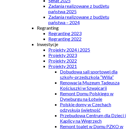
Senat 2025
Zadania realizowane z budżetu
państwa 2025
Zadania realizowane z budżetu
państwa – 2024
Regranting
Regranting 2023
Regranting 2022
Inwestycje
Projekty 2024 i 2025
Projekty 2023
Projekty 2022
Projekty 2021
Dobudowa sali sportowej dla
szkoły-przedszkola “Wilia”
Renowacja Muzeum Tadeusza
Kościuszki w Szwajcarii
Remont Domu Polskiego w
Dyneburgu na Łotwie
Polskie domy w Czechach
odzyskują świetność
Przebudowa Centrum dla Dzieci i
Kaplicy na Węgrzech
Remont toalet w Domu PZKO w