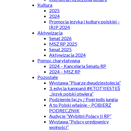
Kultura
2025
2024
Promocja języka i kultury polskiej –
IRJP 2024
Aktywizacja
Senat 2026
MSZ RP 2025
Senat 2025
Aktywizacja 2024
Pomoc charytatywna
2024 – Kancelaria Senatu RP
2024 – MSZ RP
Pozostałe
Wystawa “Pisarze dwudziestolecia”
3. edycja kampanii #KTOTYJESTEŚ
„Język polski otwiera”
Podziemie łączy / Pogrindis jungia
A to Polski właśnie – POBIERZ
PODRECZNIK
Audycje “Wybitni Polacy II RP”
Wystawa “Polscy orędownicy
wolności”