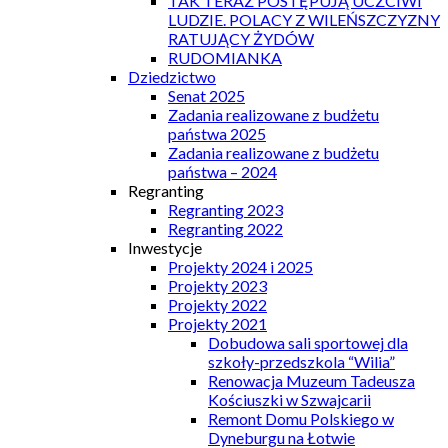
TAK TERAZ POSTĘPUJĄ UCZCIWI
LUDZIE. POLACY Z WILEŃSZCZYZNY
RATUJĄCY ŻYDÓW
RUDOMIANKA
Dziedzictwo
Senat 2025
Zadania realizowane z budżetu
państwa 2025
Zadania realizowane z budżetu
państwa – 2024
Regranting
Regranting 2023
Regranting 2022
Inwestycje
Projekty 2024 i 2025
Projekty 2023
Projekty 2022
Projekty 2021
Dobudowa sali sportowej dla
szkoły-przedszkola “Wilia”
Renowacja Muzeum Tadeusza
Kościuszki w Szwajcarii
Remont Domu Polskiego w
Dyneburgu na Łotwie