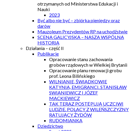
otrzymanych od Ministerstwa Edukacji i
Nauki
2023
Być albo nie być – zbiórka pieniędzy oraz
darów
Mauzoleum Prezydentów RP na uchodźstwie
SCENA GALICYJSKA – NASZA WSPÓLNA
HISTORIA
Działania – część II
Publikacje
Opracowanie stanu zachowania
grobów rządowych w Wielkiej Brytanii
Opracowanie planu renowacji grobu
prof. Leona Bilińskiego
WILNIANIE, ŚWIADKOWIE
KATYNIA, EMIGRANCI. STANISŁAW
SWIANIEWICZ I JÓZEF
MACKIEWICZ
TAK TERAZ POSTĘPUJĄ UCZCIWI
LUDZIE. POLACY Z WILEŃSZCZYZNY
RATUJĄCY ŻYDÓW
RUDOMIANKA
Dziedzictwo