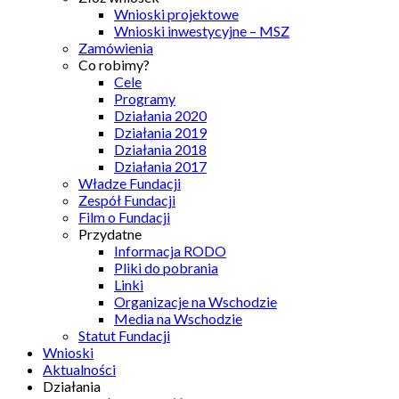
Wnioski projektowe
Wnioski inwestycyjne – MSZ
Zamówienia
Co robimy?
Cele
Programy
Działania 2020
Działania 2019
Działania 2018
Działania 2017
Władze Fundacji
Zespół Fundacji
Film o Fundacji
Przydatne
Informacja RODO
Pliki do pobrania
Linki
Organizacje na Wschodzie
Media na Wschodzie
Statut Fundacji
Wnioski
Aktualności
Działania