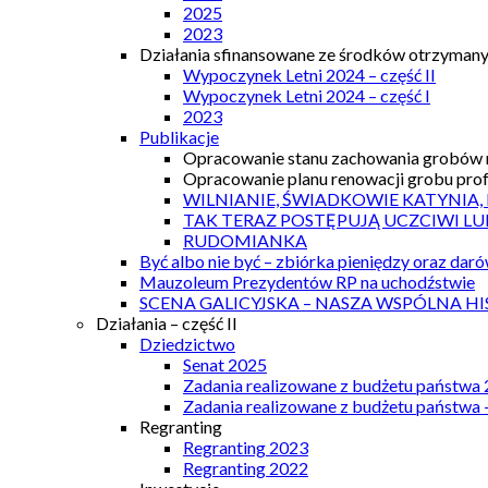
2025
2023
Działania sfinansowane ze środków otrzymanyc
Wypoczynek Letni 2024 – część II
Wypoczynek Letni 2024 – część I
2023
Publikacje
Opracowanie stanu zachowania grobów r
Opracowanie planu renowacji grobu prof.
WILNIANIE, ŚWIADKOWIE KATYNIA,
TAK TERAZ POSTĘPUJĄ UCZCIWI LU
RUDOMIANKA
Być albo nie być – zbiórka pieniędzy oraz dar
Mauzoleum Prezydentów RP na uchodźstwie
SCENA GALICYJSKA – NASZA WSPÓLNA HI
Działania – część II
Dziedzictwo
Senat 2025
Zadania realizowane z budżetu państwa
Zadania realizowane z budżetu państwa 
Regranting
Regranting 2023
Regranting 2022