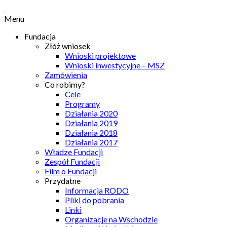
Menu
Fundacja
Złóż wniosek
Wnioski projektowe
Wnioski inwestycyjne – MSZ
Zamówienia
Co robimy?
Cele
Programy
Działania 2020
Działania 2019
Działania 2018
Działania 2017
Władze Fundacji
Zespół Fundacji
Film o Fundacji
Przydatne
Informacja RODO
Pliki do pobrania
Linki
Organizacje na Wschodzie