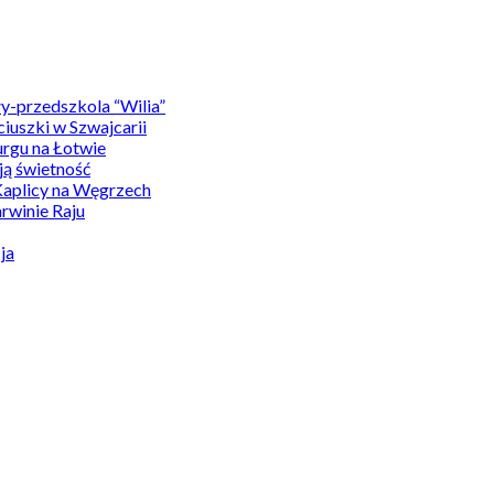
y-przedszkola “Wilia”
uszki w Szwajcarii
rgu na Łotwie
ą świetność
Kaplicy na Węgrzech
winie Raju
ja