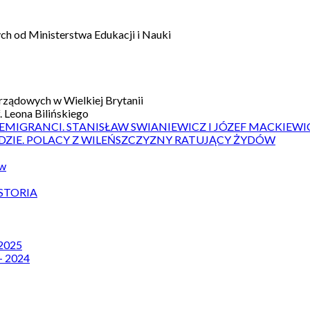
h od Ministerstwa Edukacji i Nauki
ządowych w Wielkiej Brytanii
 Leona Bilińskiego
 EMIGRANCI. STANISŁAW SWIANIEWICZ I JÓZEF MACKIEWI
DZIE. POLACY Z WILEŃSZCZYZNY RATUJĄCY ŻYDÓW
ów
STORIA
 2025
– 2024