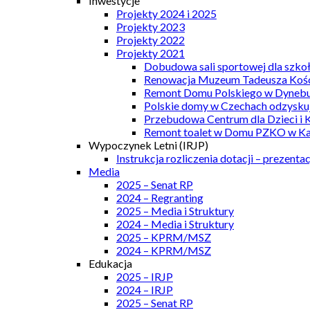
Inwestycje
Projekty 2024 i 2025
Projekty 2023
Projekty 2022
Projekty 2021
Dobudowa sali sportowej dla szkoł
Renowacja Muzeum Tadeusza Kości
Remont Domu Polskiego w Dynebu
Polskie domy w Czechach odzyskuj
Przebudowa Centrum dla Dzieci i 
Remont toalet w Domu PZKO w Kar
Wypoczynek Letni (IRJP)
Instrukcja rozliczenia dotacji – prezentac
Media
2025 – Senat RP
2024 – Regranting
2025 – Media i Struktury
2024 – Media i Struktury
2025 – KPRM/MSZ
2024 – KPRM/MSZ
Edukacja
2025 – IRJP
2024 – IRJP
2025 – Senat RP