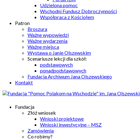
Udzielona pomoc
Wschodni Fundusz Dobroczynności
Współpraca z Kościołem
Patron
Broszura
Ważne wypowiedzi
Ważne wydarzenia
Ważne miejsca
Wystawa o Janie Olszewskim
Scenariusze lekcji dla szkół:
podstawowych
ponadpodstawowych
Fundacja Archiwum Jana Olszewskiego
Kontakt
Fundacja
Złóż wniosek
Wnioski projektowe
Wnioski inwestycyjne – MSZ
Zamówienia
Co robimy?