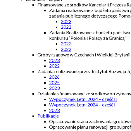
Finansowane ze środków Kancelarii Prezesa R
Zadania realizowane z budżetu państwa
zadania publicznego dotyczącego Pomocy
2023
2022
Zadania Realizowane z budżetu państwa
konkursu “Polonia i Polacy za Granicą”
2023
2022
Groby rządowe w Czechach i Wielkiej Brytanii
2023
2022
Zadania realizowane przez Instytut Rozwoju J
2026
2025
2023
Działania sfinansowane ze środków otrzymanyc
Wypoczynek Letni 2024 – część II
Wypoczynek Letni 2024 – część I
2023
Publikacje
Opracowanie stanu zachowania grobów r
Opracowanie planu renowacji grobu prof.