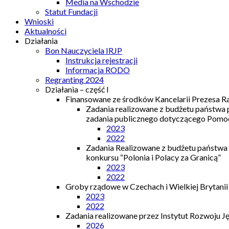
Media na Wschodzie
Statut Fundacji
Wnioski
Aktualności
Działania
Bon Nauczyciela IRJP
Instrukcja rejestracji
Informacja RODO
Regranting 2024
Działania – część I
Finansowane ze środków Kancelarii Prezesa R
Zadania realizowane z budżetu państwa
zadania publicznego dotyczącego Pomocy
2023
2022
Zadania Realizowane z budżetu państwa
konkursu “Polonia i Polacy za Granicą”
2023
2022
Groby rządowe w Czechach i Wielkiej Brytanii
2023
2022
Zadania realizowane przez Instytut Rozwoju J
2026