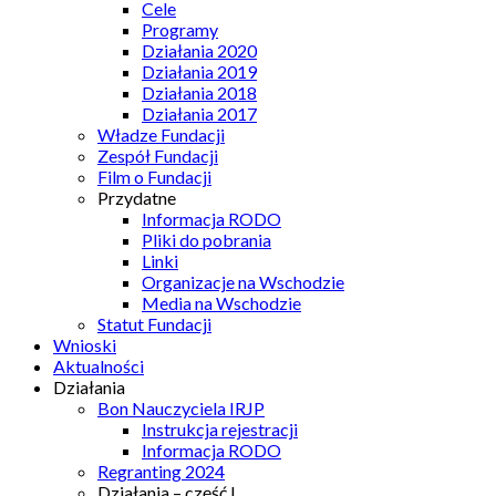
Cele
Programy
Działania 2020
Działania 2019
Działania 2018
Działania 2017
Władze Fundacji
Zespół Fundacji
Film o Fundacji
Przydatne
Informacja RODO
Pliki do pobrania
Linki
Organizacje na Wschodzie
Media na Wschodzie
Statut Fundacji
Wnioski
Aktualności
Działania
Bon Nauczyciela IRJP
Instrukcja rejestracji
Informacja RODO
Regranting 2024
Działania – część I