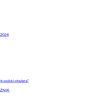
P 2024
k polski otwiera”
CZNIK