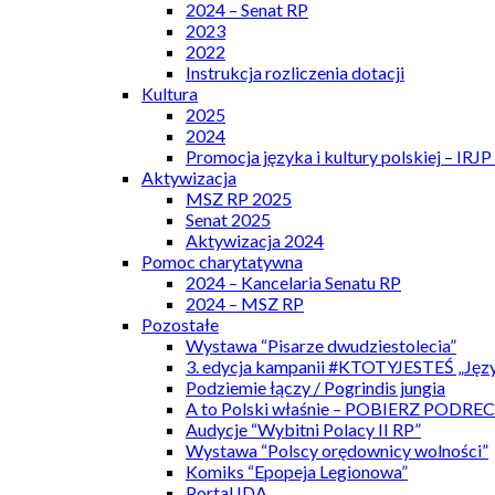
2024 – Senat RP
2023
2022
Instrukcja rozliczenia dotacji
Kultura
2025
2024
Promocja języka i kultury polskiej – IRJ
Aktywizacja
MSZ RP 2025
Senat 2025
Aktywizacja 2024
Pomoc charytatywna
2024 – Kancelaria Senatu RP
2024 – MSZ RP
Pozostałe
Wystawa “Pisarze dwudziestolecia”
3. edycja kampanii #KTOTYJESTEŚ „Języ
Podziemie łączy / Pogrindis jungia
A to Polski właśnie – POBIERZ PODRE
Audycje “Wybitni Polacy II RP”
Wystawa “Polscy orędownicy wolności”
Komiks “Epopeja Legionowa”
Portal IDA