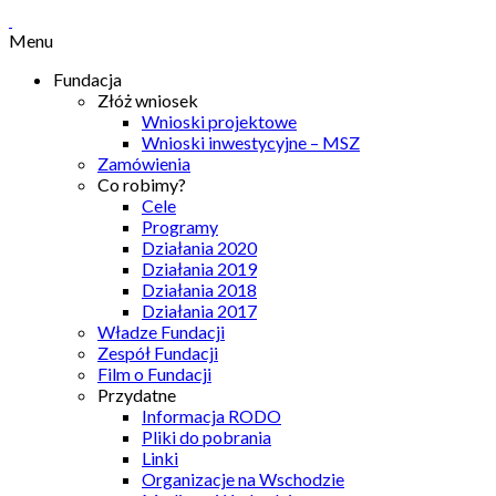
Menu
Fundacja
Złóż wniosek
Wnioski projektowe
Wnioski inwestycyjne – MSZ
Zamówienia
Co robimy?
Cele
Programy
Działania 2020
Działania 2019
Działania 2018
Działania 2017
Władze Fundacji
Zespół Fundacji
Film o Fundacji
Przydatne
Informacja RODO
Pliki do pobrania
Linki
Organizacje na Wschodzie