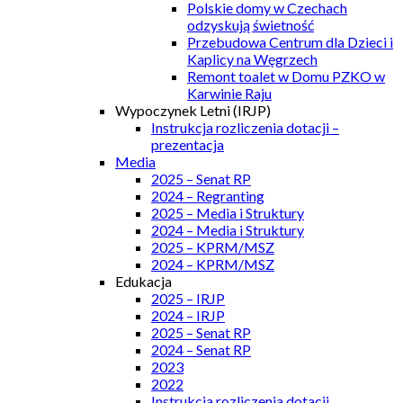
Polskie domy w Czechach
odzyskują świetność
Przebudowa Centrum dla Dzieci i
Kaplicy na Węgrzech
Remont toalet w Domu PZKO w
Karwinie Raju
Wypoczynek Letni (IRJP)
Instrukcja rozliczenia dotacji –
prezentacja
Media
2025 – Senat RP
2024 – Regranting
2025 – Media i Struktury
2024 – Media i Struktury
2025 – KPRM/MSZ
2024 – KPRM/MSZ
Edukacja
2025 – IRJP
2024 – IRJP
2025 – Senat RP
2024 – Senat RP
2023
2022
Instrukcja rozliczenia dotacji