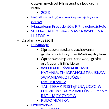
otrzymanych od Ministerstwa Edukacji i
Nauki
2023
Być albo nie być – zbiórka pieniędzy oraz
darów
Mauzoleum Prezydentów RP na uchodźstwie
SCENA GALICYJSKA – NASZA WSPÓLNA
HISTORIA
Działania – część II
Publikacje
Opracowanie stanu zachowania
grobów rządowych w Wielkiej Brytanii
Opracowanie planu renowacji grobu
prof. Leona Bilińskiego
WILNIANIE, ŚWIADKOWIE
KATYNIA, EMIGRANCI. STANISŁAW
SWIANIEWICZ I JÓZEF
MACKIEWICZ
TAK TERAZ POSTĘPUJĄ UCZCIWI
LUDZIE. POLACY Z WILEŃSZCZYZNY
RATUJĄCY ŻYDÓW
RUDOMIANKA
Dziedzictwo