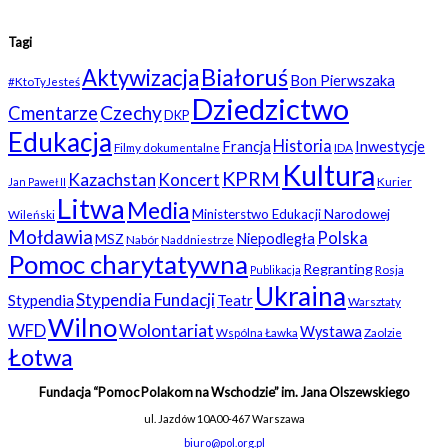
Tagi
Białoruś
Aktywizacja
Bon Pierwszaka
#KtoTyJesteś
Dziedzictwo
Czechy
Cmentarze
DKP
Edukacja
Historia
Francja
Inwestycje
Filmy dokumentalne
IDA
Kultura
KPRM
Kazachstan
Koncert
Kurier
Jan Paweł II
Litwa
Media
Ministerstwo Edukacji Narodowej
Wileński
Mołdawia
Polska
Niepodległa
MSZ
Nabór
Naddniestrze
Pomoc charytatywna
Regranting
Rosja
Publikacja
Ukraina
Stypendia Fundacji
Stypendia
Teatr
Warsztaty
Wilno
WFD
Wolontariat
Wystawa
Wspólna Ławka
Zaolzie
Łotwa
Fundacja “Pomoc Polakom na Wschodzie” im. Jana Olszewskiego
ul. Jazdów 10A
00-467 Warszawa
biuro@pol.org.pl