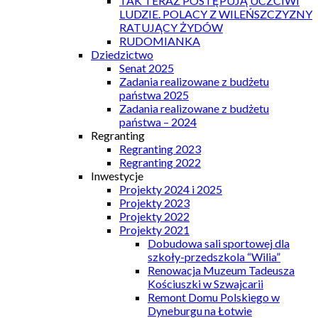
TAK TERAZ POSTĘPUJĄ UCZCIWI
LUDZIE. POLACY Z WILEŃSZCZYZNY
RATUJĄCY ŻYDÓW
RUDOMIANKA
Dziedzictwo
Senat 2025
Zadania realizowane z budżetu
państwa 2025
Zadania realizowane z budżetu
państwa – 2024
Regranting
Regranting 2023
Regranting 2022
Inwestycje
Projekty 2024 i 2025
Projekty 2023
Projekty 2022
Projekty 2021
Dobudowa sali sportowej dla
szkoły-przedszkola “Wilia”
Renowacja Muzeum Tadeusza
Kościuszki w Szwajcarii
Remont Domu Polskiego w
Dyneburgu na Łotwie