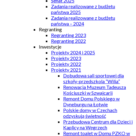
Senat 2025
Zadania realizowane z budżetu
państwa 2025
Zadania realizowane z budżetu
państwa – 2024
Regranting
Regranting 2023
Regranting 2022
Inwestycje
Projekty 2024 i 2025
Projekty 2023
Projekty 2022
Projekty 2021
Dobudowa sali sportowej dla
szkoły-przedszkola “Wilia”
Renowacja Muzeum Tadeusza
Kościuszki w Szwajcarii
Remont Domu Polskiego w
Dyneburgu na Łotwie
Polskie domy w Czechach
odzyskują świetność
Przebudowa Centrum dla Dzieci i
Kaplicy na Węgrzech
Remont toalet w Domu PZKO w