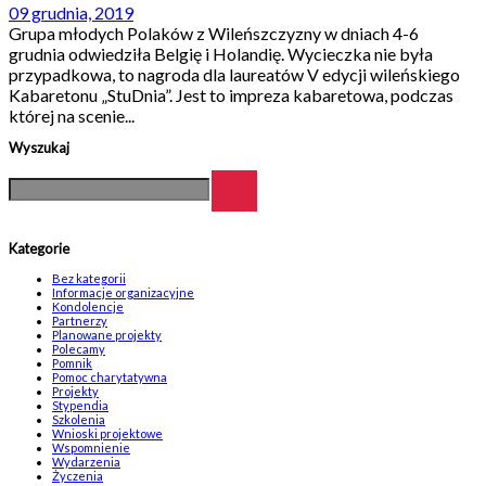
09 grudnia, 2019
Grupa młodych Polaków z Wileńszczyzny w dniach 4-6
grudnia odwiedziła Belgię i Holandię. Wycieczka nie była
przypadkowa, to nagroda dla laureatów V edycji wileńskiego
Kabaretonu „StuDnia”. Jest to impreza kabaretowa, podczas
której na scenie...
Wyszukaj
Kategorie
Bez kategorii
Informacje organizacyjne
Kondolencje
Partnerzy
Planowane projekty
Polecamy
Pomnik
Pomoc charytatywna
Projekty
Stypendia
Szkolenia
Wnioski projektowe
Wspomnienie
Wydarzenia
Życzenia