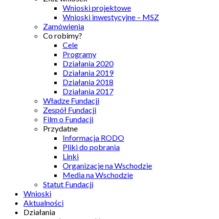
Wnioski projektowe
Wnioski inwestycyjne – MSZ
Zamówienia
Co robimy?
Cele
Programy
Działania 2020
Działania 2019
Działania 2018
Działania 2017
Władze Fundacji
Zespół Fundacji
Film o Fundacji
Przydatne
Informacja RODO
Pliki do pobrania
Linki
Organizacje na Wschodzie
Media na Wschodzie
Statut Fundacji
Wnioski
Aktualności
Działania