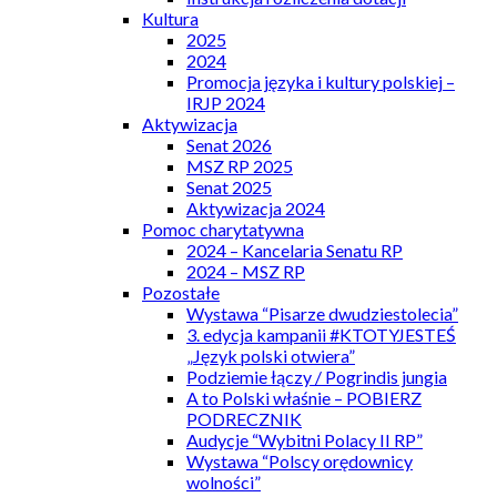
Kultura
2025
2024
Promocja języka i kultury polskiej –
IRJP 2024
Aktywizacja
Senat 2026
MSZ RP 2025
Senat 2025
Aktywizacja 2024
Pomoc charytatywna
2024 – Kancelaria Senatu RP
2024 – MSZ RP
Pozostałe
Wystawa “Pisarze dwudziestolecia”
3. edycja kampanii #KTOTYJESTEŚ
„Język polski otwiera”
Podziemie łączy / Pogrindis jungia
A to Polski właśnie – POBIERZ
PODRECZNIK
Audycje “Wybitni Polacy II RP”
Wystawa “Polscy orędownicy
wolności”