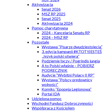
Aktywizacja
Senat 2026
MSZ RP 2025
Senat 2025
Aktywizacja 2024
Pomoc charytatywna
2024 – Kancelaria Senatu RP
2024 – MSZ RP
Pozostałe
Wystawa “Pisarze dwudziestolecia”
3. edycja kampanii #KTOTYJESTEŚ
„Język polski otwiera”
Podziemie łączy / Pogrindis jungia
A to Polski właśnie – POBIERZ
PODRECZNIK
Audycje “Wybitni Polacy II RP”
Wystawa “Polscy orędownicy
wolności”
Komiks “Epopeja Legionowa”
Portal IDA
Udzielona pomoc
Wschodni Fundusz Dobroczynności
Współpraca z Kościołem