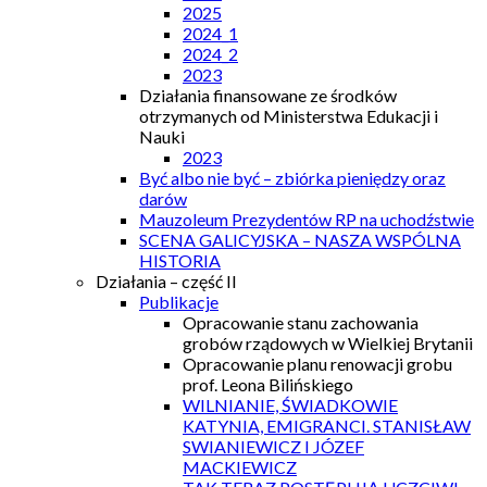
2025
2024_1
2024_2
2023
Działania finansowane ze środków
otrzymanych od Ministerstwa Edukacji i
Nauki
2023
Być albo nie być – zbiórka pieniędzy oraz
darów
Mauzoleum Prezydentów RP na uchodźstwie
SCENA GALICYJSKA – NASZA WSPÓLNA
HISTORIA
Działania – część II
Publikacje
Opracowanie stanu zachowania
grobów rządowych w Wielkiej Brytanii
Opracowanie planu renowacji grobu
prof. Leona Bilińskiego
WILNIANIE, ŚWIADKOWIE
KATYNIA, EMIGRANCI. STANISŁAW
SWIANIEWICZ I JÓZEF
MACKIEWICZ