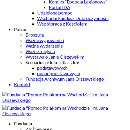
Komiks “Epopeja Legionowa”
Portal IDA
Udzielona pomoc
Wschodni Fundusz Dobroczynności
Współpraca z Kościołem
Patron
Broszura
Ważne wypowiedzi
Ważne wydarzenia
Ważne miejsca
Wystawa o Janie Olszewskim
Scenariusze lekcji dla szkół:
podstawowych
ponadpodstawowych
Fundacja Archiwum Jana Olszewskiego
Kontakt
Fundacja
Złóż wniosek