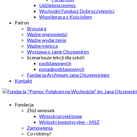
Udzielona pomoc
Wschodni Fundusz Dobroczynności
Współpraca z Kościołem
Patron
Broszura
Ważne wypowiedzi
Ważne wydarzenia
Ważne miejsca
Wystawa o Janie Olszewskim
Scenariusze lekcji dla szkół:
podstawowych
ponadpodstawowych
Fundacja Archiwum Jana Olszewskiego
Kontakt
Fundacja
Złóż wniosek
Wnioski projektowe
Wnioski inwestycyjne – MSZ
Zamówienia
Co robimy?