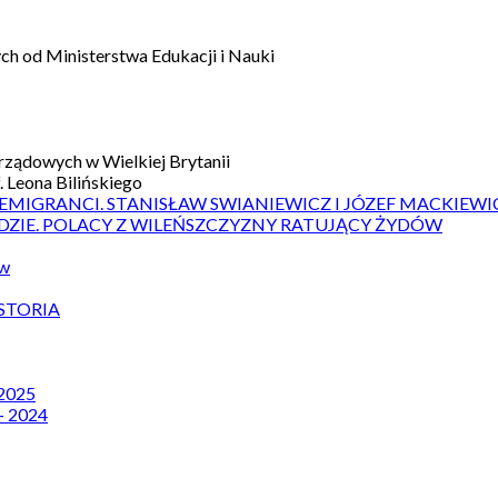
h od Ministerstwa Edukacji i Nauki
ządowych w Wielkiej Brytanii
 Leona Bilińskiego
 EMIGRANCI. STANISŁAW SWIANIEWICZ I JÓZEF MACKIEWI
DZIE. POLACY Z WILEŃSZCZYZNY RATUJĄCY ŻYDÓW
ów
STORIA
 2025
– 2024