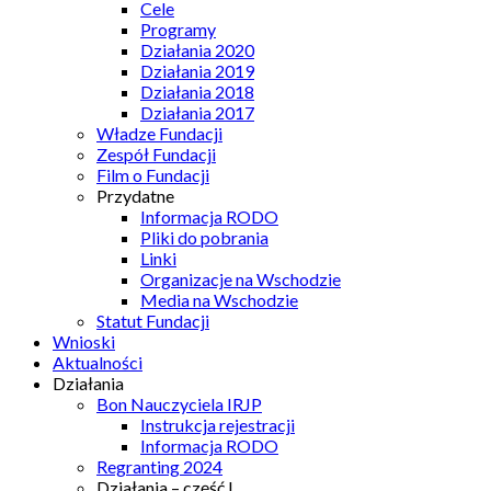
Cele
Programy
Działania 2020
Działania 2019
Działania 2018
Działania 2017
Władze Fundacji
Zespół Fundacji
Film o Fundacji
Przydatne
Informacja RODO
Pliki do pobrania
Linki
Organizacje na Wschodzie
Media na Wschodzie
Statut Fundacji
Wnioski
Aktualności
Działania
Bon Nauczyciela IRJP
Instrukcja rejestracji
Informacja RODO
Regranting 2024
Działania – część I