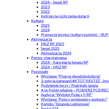
2024 – Senat RP
2023
2022
Instrukcja rozliczenia dotacji
Kultura
2025
2024
Promocja języka i kultury polskiej – IRJ
Aktywizacja
MSZ RP 2025
Senat 2025
Aktywizacja 2024
Pomoc charytatywna
2024 – Kancelaria Senatu RP
2024 – MSZ RP
Pozostałe
Wystawa “Pisarze dwudziestolecia”
3. edycja kampanii #KTOTYJESTEŚ „Języ
Podziemie łączy / Pogrindis jungia
A to Polski właśnie – POBIERZ PODRE
Audycje “Wybitni Polacy II RP”
Wystawa “Polscy orędownicy wolności”
Komiks “Epopeja Legionowa”
Portal IDA