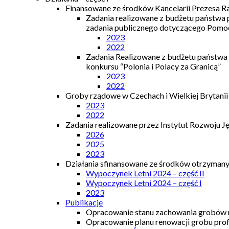
Finansowane ze środków Kancelarii Prezesa R
Zadania realizowane z budżetu państwa
zadania publicznego dotyczącego Pomocy
2023
2022
Zadania Realizowane z budżetu państwa
konkursu “Polonia i Polacy za Granicą”
2023
2022
Groby rządowe w Czechach i Wielkiej Brytanii
2023
2022
Zadania realizowane przez Instytut Rozwoju J
2026
2025
2023
Działania sfinansowane ze środków otrzymanyc
Wypoczynek Letni 2024 – część II
Wypoczynek Letni 2024 – część I
2023
Publikacje
Opracowanie stanu zachowania grobów r
Opracowanie planu renowacji grobu prof.