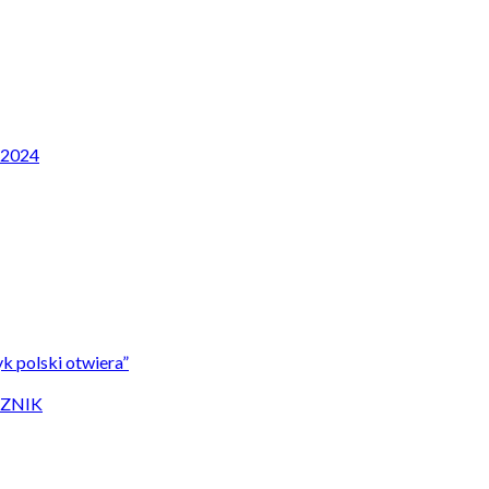
P 2024
k polski otwiera”
CZNIK