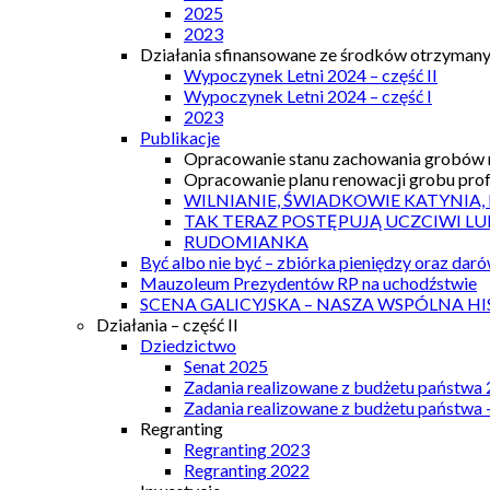
2025
2023
Działania sfinansowane ze środków otrzymanyc
Wypoczynek Letni 2024 – część II
Wypoczynek Letni 2024 – część I
2023
Publikacje
Opracowanie stanu zachowania grobów r
Opracowanie planu renowacji grobu prof.
WILNIANIE, ŚWIADKOWIE KATYNIA,
TAK TERAZ POSTĘPUJĄ UCZCIWI LU
RUDOMIANKA
Być albo nie być – zbiórka pieniędzy oraz dar
Mauzoleum Prezydentów RP na uchodźstwie
SCENA GALICYJSKA – NASZA WSPÓLNA HI
Działania – część II
Dziedzictwo
Senat 2025
Zadania realizowane z budżetu państwa
Zadania realizowane z budżetu państwa 
Regranting
Regranting 2023
Regranting 2022