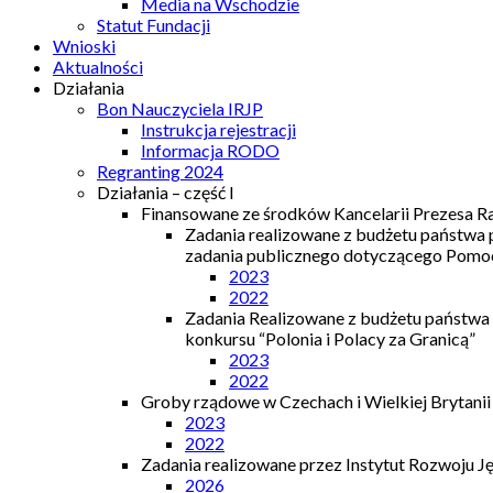
Media na Wschodzie
Statut Fundacji
Wnioski
Aktualności
Działania
Bon Nauczyciela IRJP
Instrukcja rejestracji
Informacja RODO
Regranting 2024
Działania – część I
Finansowane ze środków Kancelarii Prezesa R
Zadania realizowane z budżetu państwa
zadania publicznego dotyczącego Pomocy
2023
2022
Zadania Realizowane z budżetu państwa
konkursu “Polonia i Polacy za Granicą”
2023
2022
Groby rządowe w Czechach i Wielkiej Brytanii
2023
2022
Zadania realizowane przez Instytut Rozwoju J
2026