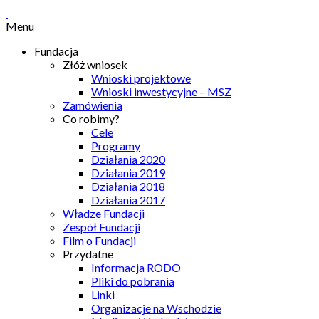
Menu
Fundacja
Złóż wniosek
Wnioski projektowe
Wnioski inwestycyjne – MSZ
Zamówienia
Co robimy?
Cele
Programy
Działania 2020
Działania 2019
Działania 2018
Działania 2017
Władze Fundacji
Zespół Fundacji
Film o Fundacji
Przydatne
Informacja RODO
Pliki do pobrania
Linki
Organizacje na Wschodzie