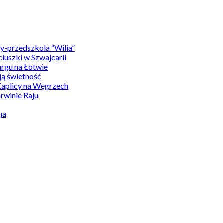
y-przedszkola “Wilia”
uszki w Szwajcarii
rgu na Łotwie
ą świetność
Kaplicy na Węgrzech
winie Raju
ja