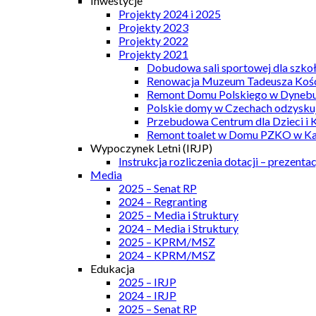
Inwestycje
Projekty 2024 i 2025
Projekty 2023
Projekty 2022
Projekty 2021
Dobudowa sali sportowej dla szkoł
Renowacja Muzeum Tadeusza Kości
Remont Domu Polskiego w Dynebu
Polskie domy w Czechach odzyskuj
Przebudowa Centrum dla Dzieci i 
Remont toalet w Domu PZKO w Kar
Wypoczynek Letni (IRJP)
Instrukcja rozliczenia dotacji – prezentac
Media
2025 – Senat RP
2024 – Regranting
2025 – Media i Struktury
2024 – Media i Struktury
2025 – KPRM/MSZ
2024 – KPRM/MSZ
Edukacja
2025 – IRJP
2024 – IRJP
2025 – Senat RP