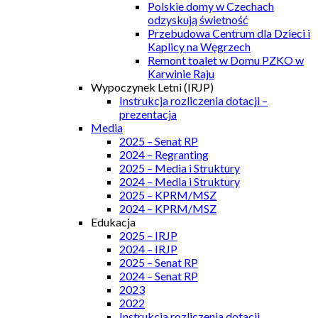
Polskie domy w Czechach
odzyskują świetność
Przebudowa Centrum dla Dzieci i
Kaplicy na Węgrzech
Remont toalet w Domu PZKO w
Karwinie Raju
Wypoczynek Letni (IRJP)
Instrukcja rozliczenia dotacji –
prezentacja
Media
2025 – Senat RP
2024 – Regranting
2025 – Media i Struktury
2024 – Media i Struktury
2025 – KPRM/MSZ
2024 – KPRM/MSZ
Edukacja
2025 – IRJP
2024 – IRJP
2025 – Senat RP
2024 – Senat RP
2023
2022
Instrukcja rozliczenia dotacji