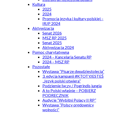
Kultura
2025
2024
Promocja języka i kultury polskiej –
IRJP 2024
Aktywizacja
Senat 2026
MSZ RP 2025
Senat 2025
Aktywizacja 2024
Pomoc charytatywna
2024 – Kancelaria Senatu RP
2024 – MSZ RP
Pozostałe
Wystawa “Pisarze dwudziestolecia”
3. edycja kampanii #KTOTYJESTEŚ
„Język polski otwiera”
Podziemie łączy / Pogrindis jungia
A to Polski właśnie – POBIERZ
PODRECZNIK
Audycje “Wybitni Polacy II RP”
Wystawa “Polscy orędownicy
wolności”