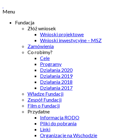
Menu
Fundacja
Złóż wniosek
Wnioski projektowe
Wnioski inwestycyjne – MSZ
Zamówienia
Co robimy?
Cele
Programy
Działania 2020
Działania 2019
Działania 2018
Działania 2017
Władze Fundacji
Zespół Fundacji
Film o Fundacji
Przydatne
Informacja RODO
Pliki do pobrania
Linki
Organizacje na Wschodzie