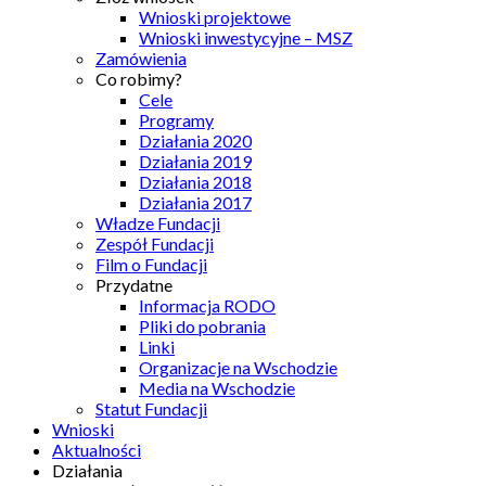
Wnioski projektowe
Wnioski inwestycyjne – MSZ
Zamówienia
Co robimy?
Cele
Programy
Działania 2020
Działania 2019
Działania 2018
Działania 2017
Władze Fundacji
Zespół Fundacji
Film o Fundacji
Przydatne
Informacja RODO
Pliki do pobrania
Linki
Organizacje na Wschodzie
Media na Wschodzie
Statut Fundacji
Wnioski
Aktualności
Działania