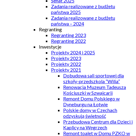
Senat 2025
Zadania realizowane z budżetu
państwa 2025
Zadania realizowane z budżetu
państwa – 2024
Regranting
Regranting 2023
Regranting 2022
Inwestycje
Projekty 2024 i 2025
Projekty 2023
Projekty 2022
Projekty 2021
Dobudowa sali sportowej dla
szkoły-przedszkola “Wilia”
Renowacja Muzeum Tadeusza
Kościuszki w Szwajcarii
Remont Domu Polskiego w
Dyneburgu na Łotwie
Polskie domy w Czechach
odzyskują świetność
Przebudowa Centrum dla Dzieci i
Kaplicy na Węgrzech
Remont toalet w Domu PZKO w