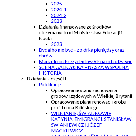
2025
2024_1
2024_2
2023
Działania finansowane ze środków
otrzymanych od Ministerstwa Edukacji i
Nauki
2023
Być albo nie być – zbiórka pieniędzy oraz
darów
Mauzoleum Prezydentów RP na uchodźstwie
SCENA GALICYJSKA – NASZA WSPÓLNA
HISTORIA
Działania – część II
Publikacje
Opracowanie stanu zachowania
grobów rządowych w Wielkiej Brytanii
Opracowanie planu renowacji grobu
prof. Leona Bilińskiego
WILNIANIE, ŚWIADKOWIE
KATYNIA, EMIGRANCI. STANISŁAW
SWIANIEWICZ I JÓZEF
MACKIEWICZ