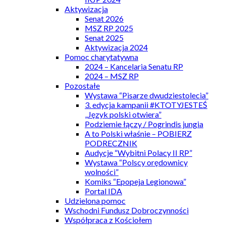
Aktywizacja
Senat 2026
MSZ RP 2025
Senat 2025
Aktywizacja 2024
Pomoc charytatywna
2024 – Kancelaria Senatu RP
2024 – MSZ RP
Pozostałe
Wystawa “Pisarze dwudziestolecia”
3. edycja kampanii #KTOTYJESTEŚ
„Język polski otwiera”
Podziemie łączy / Pogrindis jungia
A to Polski właśnie – POBIERZ
PODRECZNIK
Audycje “Wybitni Polacy II RP”
Wystawa “Polscy orędownicy
wolności”
Komiks “Epopeja Legionowa”
Portal IDA
Udzielona pomoc
Wschodni Fundusz Dobroczynności
Współpraca z Kościołem