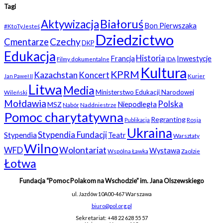
Tagi
Białoruś
Aktywizacja
Bon Pierwszaka
#KtoTyJesteś
Dziedzictwo
Czechy
Cmentarze
DKP
Edukacja
Historia
Francja
Inwestycje
Filmy dokumentalne
IDA
Kultura
KPRM
Kazachstan
Koncert
Kurier
Jan Paweł II
Litwa
Media
Ministerstwo Edukacji Narodowej
Wileński
Mołdawia
Polska
Niepodległa
MSZ
Nabór
Naddniestrze
Pomoc charytatywna
Regranting
Rosja
Publikacja
Ukraina
Stypendia Fundacji
Stypendia
Teatr
Warsztaty
Wilno
WFD
Wolontariat
Wystawa
Wspólna Ławka
Zaolzie
Łotwa
Fundacja “Pomoc Polakom na Wschodzie” im. Jana Olszewskiego
ul. Jazdów 10A
00-467 Warszawa
biuro@pol.org.pl
Sekretariat: +48 22 628 55 57