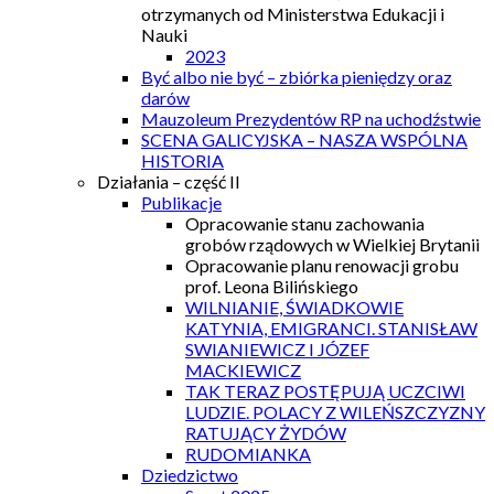
otrzymanych od Ministerstwa Edukacji i
Nauki
2023
Być albo nie być – zbiórka pieniędzy oraz
darów
Mauzoleum Prezydentów RP na uchodźstwie
SCENA GALICYJSKA – NASZA WSPÓLNA
HISTORIA
Działania – część II
Publikacje
Opracowanie stanu zachowania
grobów rządowych w Wielkiej Brytanii
Opracowanie planu renowacji grobu
prof. Leona Bilińskiego
WILNIANIE, ŚWIADKOWIE
KATYNIA, EMIGRANCI. STANISŁAW
SWIANIEWICZ I JÓZEF
MACKIEWICZ
TAK TERAZ POSTĘPUJĄ UCZCIWI
LUDZIE. POLACY Z WILEŃSZCZYZNY
RATUJĄCY ŻYDÓW
RUDOMIANKA
Dziedzictwo