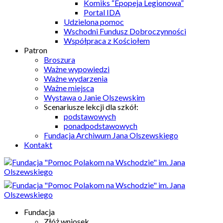
Komiks “Epopeja Legionowa”
Portal IDA
Udzielona pomoc
Wschodni Fundusz Dobroczynności
Współpraca z Kościołem
Patron
Broszura
Ważne wypowiedzi
Ważne wydarzenia
Ważne miejsca
Wystawa o Janie Olszewskim
Scenariusze lekcji dla szkół:
podstawowych
ponadpodstawowych
Fundacja Archiwum Jana Olszewskiego
Kontakt
Fundacja
Złóż wniosek