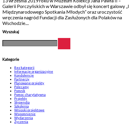
13 września 2019 roku w Muzeum Kolekcji Jana Pawła II –
Galerii Porczyńskich w Warszawie odbył się koncert galowy „I
Międzynarodowego Spotkania Młodych” oraz uroczystość
wręczenia nagród Fundacji dla Zasłużonych dla Polaków na
Wschodzie....
Wyszukaj
Kategorie
Bez kategorii
Informacje organizacyjne
Kondolencje
Partnerzy
Planowane projekty
Polecamy
Pomnik
Pomoc charytatywna
Projekty
Stypendia
Szkolenia
Wnioski projektowe
Wspomnienie
Wydarzenia
Życzenia