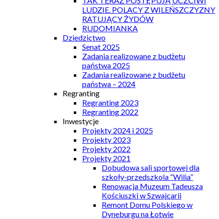
TAK TERAZ POSTĘPUJĄ UCZCIWI
LUDZIE. POLACY Z WILEŃSZCZYZNY
RATUJĄCY ŻYDÓW
RUDOMIANKA
Dziedzictwo
Senat 2025
Zadania realizowane z budżetu
państwa 2025
Zadania realizowane z budżetu
państwa – 2024
Regranting
Regranting 2023
Regranting 2022
Inwestycje
Projekty 2024 i 2025
Projekty 2023
Projekty 2022
Projekty 2021
Dobudowa sali sportowej dla
szkoły-przedszkola “Wilia”
Renowacja Muzeum Tadeusza
Kościuszki w Szwajcarii
Remont Domu Polskiego w
Dyneburgu na Łotwie