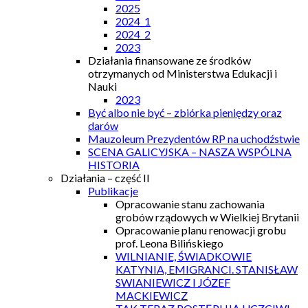
2025
2024_1
2024_2
2023
Działania finansowane ze środków
otrzymanych od Ministerstwa Edukacji i
Nauki
2023
Być albo nie być – zbiórka pieniędzy oraz
darów
Mauzoleum Prezydentów RP na uchodźstwie
SCENA GALICYJSKA – NASZA WSPÓLNA
HISTORIA
Działania – część II
Publikacje
Opracowanie stanu zachowania
grobów rządowych w Wielkiej Brytanii
Opracowanie planu renowacji grobu
prof. Leona Bilińskiego
WILNIANIE, ŚWIADKOWIE
KATYNIA, EMIGRANCI. STANISŁAW
SWIANIEWICZ I JÓZEF
MACKIEWICZ