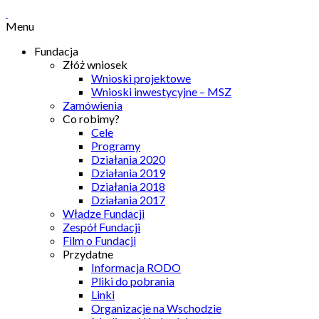
Menu
Fundacja
Złóż wniosek
Wnioski projektowe
Wnioski inwestycyjne – MSZ
Zamówienia
Co robimy?
Cele
Programy
Działania 2020
Działania 2019
Działania 2018
Działania 2017
Władze Fundacji
Zespół Fundacji
Film o Fundacji
Przydatne
Informacja RODO
Pliki do pobrania
Linki
Organizacje na Wschodzie