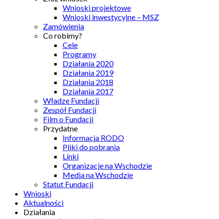
Wnioski projektowe
Wnioski inwestycyjne – MSZ
Zamówienia
Co robimy?
Cele
Programy
Działania 2020
Działania 2019
Działania 2018
Działania 2017
Władze Fundacji
Zespół Fundacji
Film o Fundacji
Przydatne
Informacja RODO
Pliki do pobrania
Linki
Organizacje na Wschodzie
Media na Wschodzie
Statut Fundacji
Wnioski
Aktualności
Działania