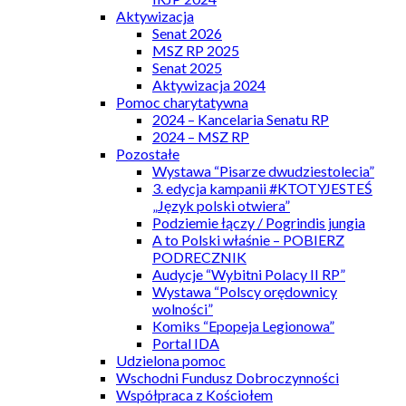
Aktywizacja
Senat 2026
MSZ RP 2025
Senat 2025
Aktywizacja 2024
Pomoc charytatywna
2024 – Kancelaria Senatu RP
2024 – MSZ RP
Pozostałe
Wystawa “Pisarze dwudziestolecia”
3. edycja kampanii #KTOTYJESTEŚ
„Język polski otwiera”
Podziemie łączy / Pogrindis jungia
A to Polski właśnie – POBIERZ
PODRECZNIK
Audycje “Wybitni Polacy II RP”
Wystawa “Polscy orędownicy
wolności”
Komiks “Epopeja Legionowa”
Portal IDA
Udzielona pomoc
Wschodni Fundusz Dobroczynności
Współpraca z Kościołem