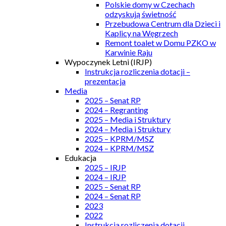
Polskie domy w Czechach
odzyskują świetność
Przebudowa Centrum dla Dzieci i
Kaplicy na Węgrzech
Remont toalet w Domu PZKO w
Karwinie Raju
Wypoczynek Letni (IRJP)
Instrukcja rozliczenia dotacji –
prezentacja
Media
2025 – Senat RP
2024 – Regranting
2025 – Media i Struktury
2024 – Media i Struktury
2025 – KPRM/MSZ
2024 – KPRM/MSZ
Edukacja
2025 – IRJP
2024 – IRJP
2025 – Senat RP
2024 – Senat RP
2023
2022
Instrukcja rozliczenia dotacji