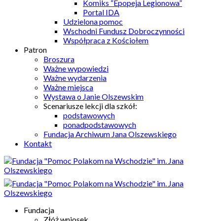
Komiks “Epopeja Legionowa”
Portal IDA
Udzielona pomoc
Wschodni Fundusz Dobroczynności
Współpraca z Kościołem
Patron
Broszura
Ważne wypowiedzi
Ważne wydarzenia
Ważne miejsca
Wystawa o Janie Olszewskim
Scenariusze lekcji dla szkół:
podstawowych
ponadpodstawowych
Fundacja Archiwum Jana Olszewskiego
Kontakt
Fundacja
Złóż wniosek