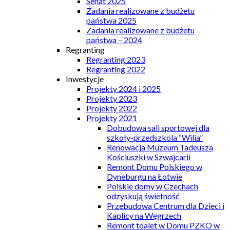
Senat 2025
Zadania realizowane z budżetu
państwa 2025
Zadania realizowane z budżetu
państwa – 2024
Regranting
Regranting 2023
Regranting 2022
Inwestycje
Projekty 2024 i 2025
Projekty 2023
Projekty 2022
Projekty 2021
Dobudowa sali sportowej dla
szkoły-przedszkola “Wilia”
Renowacja Muzeum Tadeusza
Kościuszki w Szwajcarii
Remont Domu Polskiego w
Dyneburgu na Łotwie
Polskie domy w Czechach
odzyskują świetność
Przebudowa Centrum dla Dzieci i
Kaplicy na Węgrzech
Remont toalet w Domu PZKO w