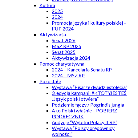
Kultura
2025
2024
Promocja języka i kultury polskiej –
IRJP 2024
Aktywizacja
Senat 2026
MSZ RP 2025
Senat 2025
Aktywizacja 2024
Pomoc charytatywna
2024 – Kancelaria Senatu RP
2024 – MSZ RP
Pozostałe
Wystawa “Pisarze dwudziestolecia”
3. edycja kampanii #KTOTYJESTEŚ
„Język polski otwiera”
Podziemie łączy / Pogrindis jungia
A to Polski właśnie – POBIERZ
PODRECZNIK
Audycje “Wybitni Polacy II RP”
Wystawa “Polscy orędownicy
wolności”