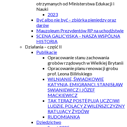
otrzymanych od Ministerstwa Edukacji i
Nauki
2023
Być albo nie być – zbiórka pieniędzy oraz
darów
Mauzoleum Prezydentów RP na uchodźstwie
SCENA GALICYJSKA – NASZA WSPÓLNA
HISTORIA
Działania – część II
Publikacje
Opracowanie stanu zachowania
grobów rządowych w Wielkiej Brytanii
Opracowanie planu renowacji grobu
prof. Leona Bilińskiego
WILNIANIE, ŚWIADKOWIE
KATYNIA, EMIGRANCI. STANISŁAW
SWIANIEWICZ I JÓZEF
MACKIEWICZ
TAK TERAZ POSTĘPUJĄ UCZCIWI
LUDZIE. POLACY Z WILEŃSZCZYZNY
RATUJĄCY ŻYDÓW
RUDOMIANKA
Dziedzictwo