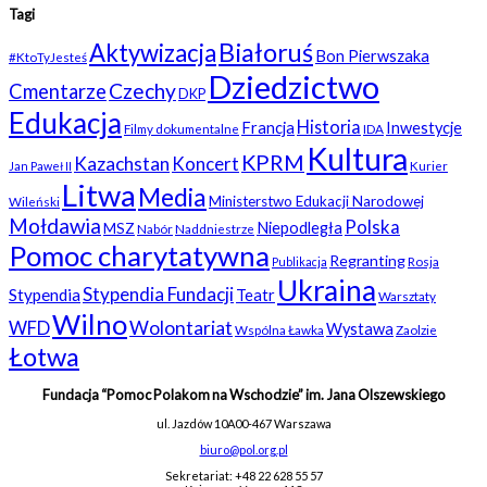
Tagi
Białoruś
Aktywizacja
Bon Pierwszaka
#KtoTyJesteś
Dziedzictwo
Czechy
Cmentarze
DKP
Edukacja
Historia
Francja
Inwestycje
Filmy dokumentalne
IDA
Kultura
KPRM
Kazachstan
Koncert
Kurier
Jan Paweł II
Litwa
Media
Ministerstwo Edukacji Narodowej
Wileński
Mołdawia
Polska
Niepodległa
MSZ
Nabór
Naddniestrze
Pomoc charytatywna
Regranting
Rosja
Publikacja
Ukraina
Stypendia Fundacji
Stypendia
Teatr
Warsztaty
Wilno
WFD
Wolontariat
Wystawa
Wspólna Ławka
Zaolzie
Łotwa
Fundacja “Pomoc Polakom na Wschodzie” im. Jana Olszewskiego
ul. Jazdów 10A
00-467 Warszawa
biuro@pol.org.pl
Sekretariat: +48 22 628 55 57