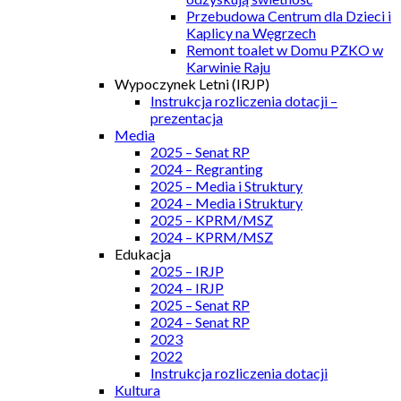
Przebudowa Centrum dla Dzieci i
Kaplicy na Węgrzech
Remont toalet w Domu PZKO w
Karwinie Raju
Wypoczynek Letni (IRJP)
Instrukcja rozliczenia dotacji –
prezentacja
Media
2025 – Senat RP
2024 – Regranting
2025 – Media i Struktury
2024 – Media i Struktury
2025 – KPRM/MSZ
2024 – KPRM/MSZ
Edukacja
2025 – IRJP
2024 – IRJP
2025 – Senat RP
2024 – Senat RP
2023
2022
Instrukcja rozliczenia dotacji
Kultura