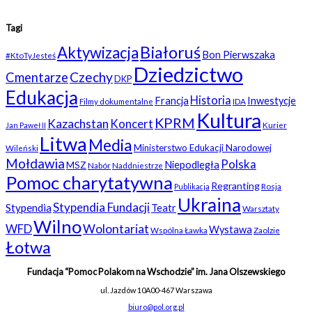
Tagi
Białoruś
Aktywizacja
Bon Pierwszaka
#KtoTyJesteś
Dziedzictwo
Czechy
Cmentarze
DKP
Edukacja
Historia
Francja
Inwestycje
Filmy dokumentalne
IDA
Kultura
KPRM
Kazachstan
Koncert
Kurier
Jan Paweł II
Litwa
Media
Ministerstwo Edukacji Narodowej
Wileński
Mołdawia
Polska
Niepodległa
MSZ
Nabór
Naddniestrze
Pomoc charytatywna
Regranting
Rosja
Publikacja
Ukraina
Stypendia Fundacji
Stypendia
Teatr
Warsztaty
Wilno
WFD
Wolontariat
Wystawa
Wspólna Ławka
Zaolzie
Łotwa
Fundacja “Pomoc Polakom na Wschodzie” im. Jana Olszewskiego
ul. Jazdów 10A
00-467 Warszawa
biuro@pol.org.pl