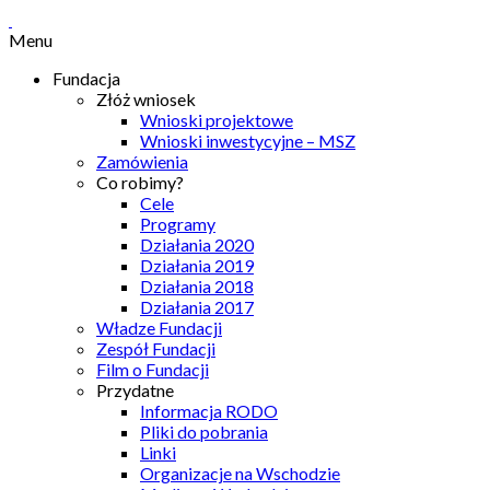
Menu
Fundacja
Złóż wniosek
Wnioski projektowe
Wnioski inwestycyjne – MSZ
Zamówienia
Co robimy?
Cele
Programy
Działania 2020
Działania 2019
Działania 2018
Działania 2017
Władze Fundacji
Zespół Fundacji
Film o Fundacji
Przydatne
Informacja RODO
Pliki do pobrania
Linki
Organizacje na Wschodzie