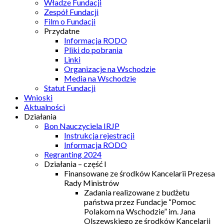
Władze Fundacji
Zespół Fundacji
Film o Fundacji
Przydatne
Informacja RODO
Pliki do pobrania
Linki
Organizacje na Wschodzie
Media na Wschodzie
Statut Fundacji
Wnioski
Aktualności
Działania
Bon Nauczyciela IRJP
Instrukcja rejestracji
Informacja RODO
Regranting 2024
Działania – część I
Finansowane ze środków Kancelarii Prezesa
Rady Ministrów
Zadania realizowane z budżetu
państwa przez Fundacje “Pomoc
Polakom na Wschodzie” im. Jana
Olszewskiego ze środków Kancelarii