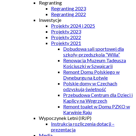
Regranting
Regranting 2023
Regranting 2022
Inwestycje
Projekty 2024 i 2025
Projekty 2023
Projekty 2022
Projekty 2021
Dobudowa sali sportowej dla
szkoły-przedszkola “Wilia”
Renowacja Muzeum Tadeusza
Kościuszki w Szwajcarii
Remont Domu Polskiego w
Dyneburgu na Łotwie
Polskie domy w Czechach
odzyskują świetność
Przebudowa Centrum dla Dzieci i
Kaplicy na Węgrzech
Remont toalet w Domu PZKO w
Karwinie Raju
Wypoczynek Letni (IRJP)
Instrukcja rozliczenia dotacji –
prezentacja
Media