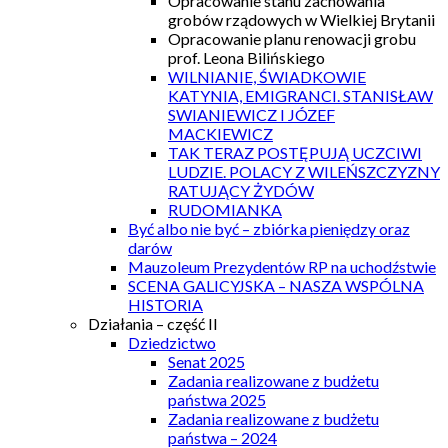
Opracowanie stanu zachowania
grobów rządowych w Wielkiej Brytanii
Opracowanie planu renowacji grobu
prof. Leona Bilińskiego
WILNIANIE, ŚWIADKOWIE
KATYNIA, EMIGRANCI. STANISŁAW
SWIANIEWICZ I JÓZEF
MACKIEWICZ
TAK TERAZ POSTĘPUJĄ UCZCIWI
LUDZIE. POLACY Z WILEŃSZCZYZNY
RATUJĄCY ŻYDÓW
RUDOMIANKA
Być albo nie być – zbiórka pieniędzy oraz
darów
Mauzoleum Prezydentów RP na uchodźstwie
SCENA GALICYJSKA – NASZA WSPÓLNA
HISTORIA
Działania – część II
Dziedzictwo
Senat 2025
Zadania realizowane z budżetu
państwa 2025
Zadania realizowane z budżetu
państwa – 2024