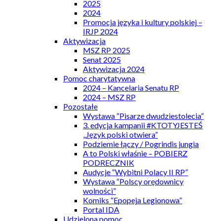
2025
2024
Promocja języka i kultury polskiej –
IRJP 2024
Aktywizacja
MSZ RP 2025
Senat 2025
Aktywizacja 2024
Pomoc charytatywna
2024 – Kancelaria Senatu RP
2024 – MSZ RP
Pozostałe
Wystawa “Pisarze dwudziestolecia”
3. edycja kampanii #KTOTYJESTEŚ
„Język polski otwiera”
Podziemie łączy / Pogrindis jungia
A to Polski właśnie – POBIERZ
PODRECZNIK
Audycje “Wybitni Polacy II RP”
Wystawa “Polscy orędownicy
wolności”
Komiks “Epopeja Legionowa”
Portal IDA
Udzielona pomoc