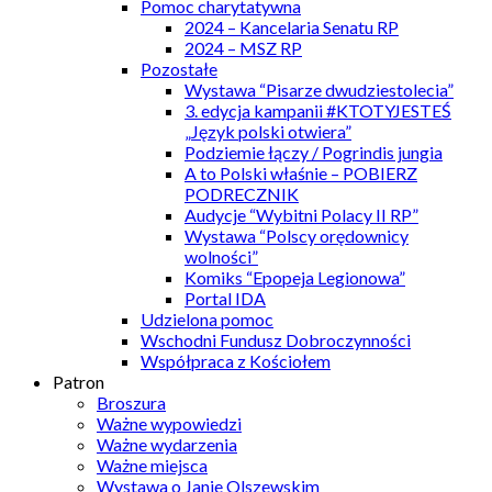
Pomoc charytatywna
2024 – Kancelaria Senatu RP
2024 – MSZ RP
Pozostałe
Wystawa “Pisarze dwudziestolecia”
3. edycja kampanii #KTOTYJESTEŚ
„Język polski otwiera”
Podziemie łączy / Pogrindis jungia
A to Polski właśnie – POBIERZ
PODRECZNIK
Audycje “Wybitni Polacy II RP”
Wystawa “Polscy orędownicy
wolności”
Komiks “Epopeja Legionowa”
Portal IDA
Udzielona pomoc
Wschodni Fundusz Dobroczynności
Współpraca z Kościołem
Patron
Broszura
Ważne wypowiedzi
Ważne wydarzenia
Ważne miejsca
Wystawa o Janie Olszewskim