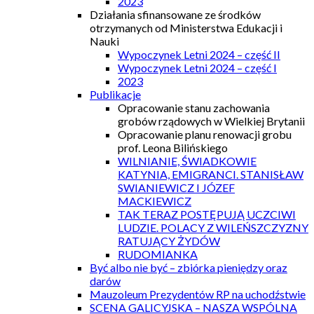
2023
Działania sfinansowane ze środków
otrzymanych od Ministerstwa Edukacji i
Nauki
Wypoczynek Letni 2024 – część II
Wypoczynek Letni 2024 – część I
2023
Publikacje
Opracowanie stanu zachowania
grobów rządowych w Wielkiej Brytanii
Opracowanie planu renowacji grobu
prof. Leona Bilińskiego
WILNIANIE, ŚWIADKOWIE
KATYNIA, EMIGRANCI. STANISŁAW
SWIANIEWICZ I JÓZEF
MACKIEWICZ
TAK TERAZ POSTĘPUJĄ UCZCIWI
LUDZIE. POLACY Z WILEŃSZCZYZNY
RATUJĄCY ŻYDÓW
RUDOMIANKA
Być albo nie być – zbiórka pieniędzy oraz
darów
Mauzoleum Prezydentów RP na uchodźstwie
SCENA GALICYJSKA – NASZA WSPÓLNA