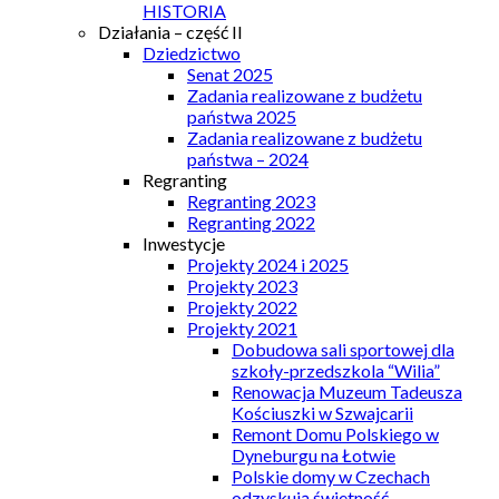
HISTORIA
Działania – część II
Dziedzictwo
Senat 2025
Zadania realizowane z budżetu
państwa 2025
Zadania realizowane z budżetu
państwa – 2024
Regranting
Regranting 2023
Regranting 2022
Inwestycje
Projekty 2024 i 2025
Projekty 2023
Projekty 2022
Projekty 2021
Dobudowa sali sportowej dla
szkoły-przedszkola “Wilia”
Renowacja Muzeum Tadeusza
Kościuszki w Szwajcarii
Remont Domu Polskiego w
Dyneburgu na Łotwie
Polskie domy w Czechach
odzyskują świetność