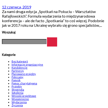
12 czerwca, 2019
Za nami druga edycja „Spotkań na Pokuciu – Warsztatów
Rafajłowskich”. Formuła wydarzenia to międzynarodowa
konferencja – ale de facto „Spotkania” to coś więcej. Podobnie
jak w 2017 roku na Ukrainę wybrało się grono specjalistów,...
Wyszukaj
Kategorie
Bez kategorii
Informacje organizacyjne
Kondolencje
Partnerzy
Planowane projekty
Polecamy
Pomnik
Pomoc charytatywna
Projekty
Stypendia
Szkolenia
Wnioski projektowe
Wspomnienie
Wydarzenia
Życzenia