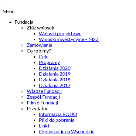
Menu
Fundacja
Złóż wniosek
Wnioski projektowe
Wnioski inwestycyjne – MSZ
Zamówienia
Co robimy?
Cele
Programy
Działania 2020
Działania 2019
Działania 2018
Działania 2017
Władze Fundacji
Zespół Fundacji
Film o Fundacji
Przydatne
Informacja RODO
Pliki do pobrania
Linki
Organizacje na Wschodzie