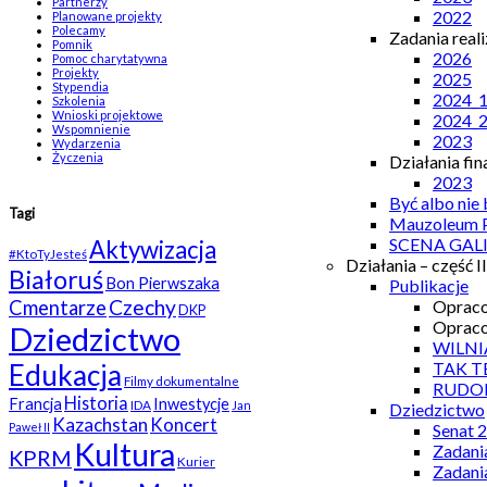
Partnerzy
2022
Planowane projekty
Polecamy
Zadania real
Pomnik
2026
Pomoc charytatywna
Projekty
2025
Stypendia
2024_
Szkolenia
Wnioski projektowe
2024_
Wspomnienie
2023
Wydarzenia
Życzenia
Działania fi
2023
Być albo nie
Tagi
Mauzoleum P
SCENA GAL
Aktywizacja
#KtoTyJesteś
Działania – część II
Białoruś
Bon Pierwszaka
Publikacje
Czechy
Opraco
Cmentarze
DKP
Opraco
Dziedzictwo
WILNI
TAK T
Edukacja
Filmy dokumentalne
RUDO
Historia
Francja
Inwestycje
IDA
Jan
Dziedzictwo
Kazachstan
Koncert
Senat 
Paweł II
Kultura
Zadani
KPRM
Kurier
Zadani