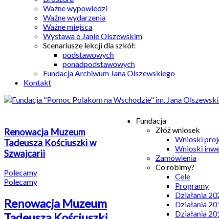
Ważne wypowiedzi
Ważne wydarzenia
Ważne miejsca
Wystawa o Janie Olszewskim
Scenariusze lekcji dla szkół:
podstawowych
ponadpodstawowych
Fundacja Archiwum Jana Olszewskiego
Kontakt
Fundacja
Złóż wniosek
Renowacja Muzeum
Wnioski pro
Tadeusza Kościuszki w
Wnioski inw
Szwajcarii
Zamówienia
Co robimy?
Polecamy
Cele
Polecamy
Programy
Działania 20
Renowacja Muzeum
Działania 20
Działania 20
Tadeusza Kościuszki