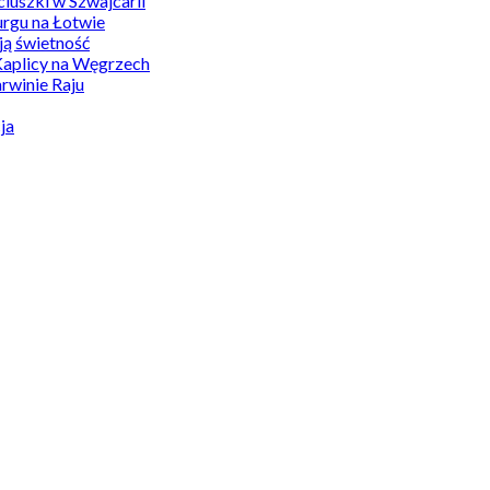
uszki w Szwajcarii
rgu na Łotwie
ą świetność
Kaplicy na Węgrzech
winie Raju
ja