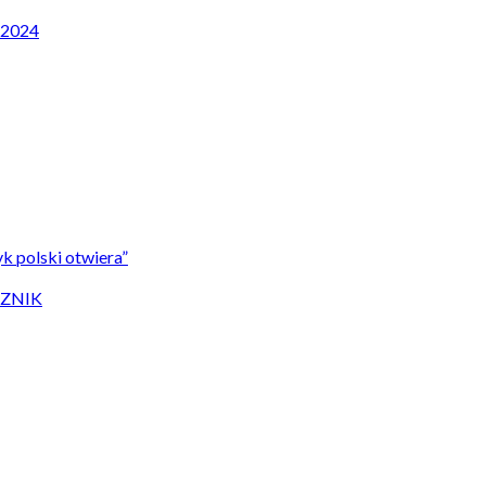
P 2024
k polski otwiera”
CZNIK