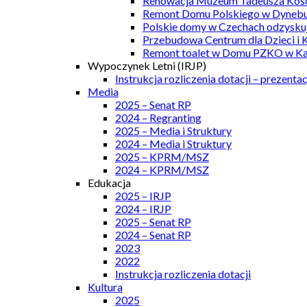
Renowacja Muzeum Tadeusza Kości
Remont Domu Polskiego w Dynebu
Polskie domy w Czechach odzyskuj
Przebudowa Centrum dla Dzieci i 
Remont toalet w Domu PZKO w Kar
Wypoczynek Letni (IRJP)
Instrukcja rozliczenia dotacji – prezentac
Media
2025 – Senat RP
2024 – Regranting
2025 – Media i Struktury
2024 – Media i Struktury
2025 – KPRM/MSZ
2024 – KPRM/MSZ
Edukacja
2025 – IRJP
2024 – IRJP
2025 – Senat RP
2024 – Senat RP
2023
2022
Instrukcja rozliczenia dotacji
Kultura
2025