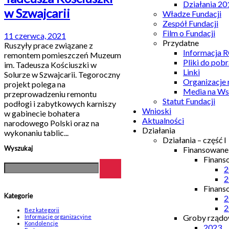
Działania 20
w Szwajcarii
Władze Fundacji
Zespół Fundacji
Film o Fundacji
11 czerwca, 2021
Przydatne
Ruszyły prace związane z
Informacja
remontem pomieszczeń Muzeum
Pliki do pobr
im. Tadeusza Kościuszki w
Linki
Solurze w Szwajcarii. Tegoroczny
Organizacje
projekt polega na
Media na Ws
przeprowadzeniu remontu
Statut Fundacji
podłogi i zabytkowych karniszy
Wnioski
w gabinecie bohatera
Aktualności
narodowego Polski oraz na
Działania
wykonaniu tablic...
Działania – część I
Wyszukaj
Finansowan
Finans
2
2
Finans
Kategorie
2
2
Bez kategorii
Groby rządow
Informacje organizacyjne
Kondolencje
2023