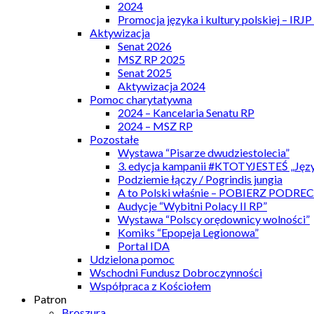
2024
Promocja języka i kultury polskiej – IRJ
Aktywizacja
Senat 2026
MSZ RP 2025
Senat 2025
Aktywizacja 2024
Pomoc charytatywna
2024 – Kancelaria Senatu RP
2024 – MSZ RP
Pozostałe
Wystawa “Pisarze dwudziestolecia”
3. edycja kampanii #KTOTYJESTEŚ „Języ
Podziemie łączy / Pogrindis jungia
A to Polski właśnie – POBIERZ PODRE
Audycje “Wybitni Polacy II RP”
Wystawa “Polscy orędownicy wolności”
Komiks “Epopeja Legionowa”
Portal IDA
Udzielona pomoc
Wschodni Fundusz Dobroczynności
Współpraca z Kościołem
Patron
Broszura