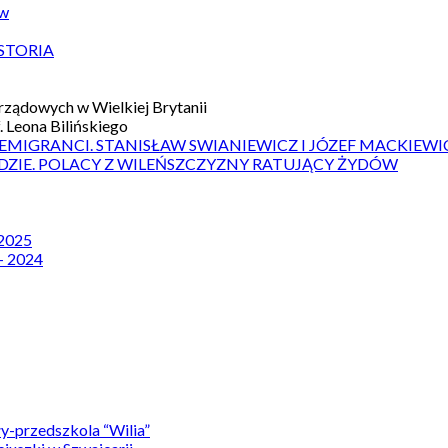
ów
STORIA
ządowych w Wielkiej Brytanii
 Leona Bilińskiego
 EMIGRANCI. STANISŁAW SWIANIEWICZ I JÓZEF MACKIEWI
DZIE. POLACY Z WILEŃSZCZYZNY RATUJĄCY ŻYDÓW
 2025
– 2024
y-przedszkola “Wilia”