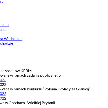
17
 RODO
ania
 na Wschodzie
chodzie
e ze środków KPRM
owane w ramach zadania publicznego
023
022
owane w ramach konkursu “Polonia i Polacy za Granicą”
023
022
e w Czechach i Wielkiej Brytanii