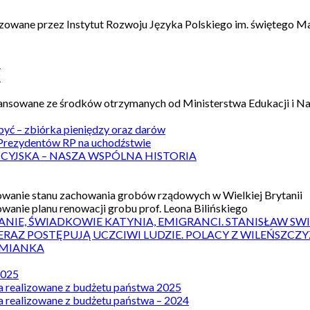
izowane przez Instytut Rozwoju Języka Polskiego im. świętego M
1
2
nansowane ze środków otrzymanych od Ministerstwa Edukacji i N
 być – zbiórka pieniędzy oraz darów
rezydentów RP na uchodźstwie
ICYJSKA – NASZA WSPÓLNA HISTORIA
wanie stanu zachowania grobów rządowych w Wielkiej Brytanii
wanie planu renowacji grobu prof. Leona Bilińskiego
ANIE, ŚWIADKOWIE KATYNIA, EMIGRANCI. STANISŁAW SW
ERAZ POSTĘPUJĄ UCZCIWI LUDZIE. POLACY Z WILEŃSZC
MIANKA
2025
a realizowane z budżetu państwa 2025
a realizowane z budżetu państwa – 2024