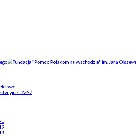
jektowe
estycyjne – MSZ
20
19
18