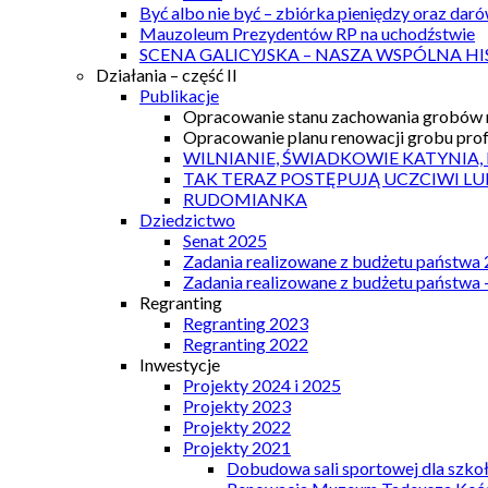
Być albo nie być – zbiórka pieniędzy oraz dar
Mauzoleum Prezydentów RP na uchodźstwie
SCENA GALICYJSKA – NASZA WSPÓLNA HI
Działania – część II
Publikacje
Opracowanie stanu zachowania grobów r
Opracowanie planu renowacji grobu prof.
WILNIANIE, ŚWIADKOWIE KATYNIA,
TAK TERAZ POSTĘPUJĄ UCZCIWI LU
RUDOMIANKA
Dziedzictwo
Senat 2025
Zadania realizowane z budżetu państwa
Zadania realizowane z budżetu państwa 
Regranting
Regranting 2023
Regranting 2022
Inwestycje
Projekty 2024 i 2025
Projekty 2023
Projekty 2022
Projekty 2021
Dobudowa sali sportowej dla szkoł