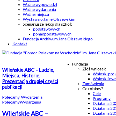
Ważne wypowiedzi
Ważne wydarzenia
Ważne miejsca
Wystawa o Janie Olszewskim
Scenariusze lekcji dla szkół:
podstawowych
ponadpodstawowych
Fundacja Archiwum Jana Olszewskiego
Kontakt
Fundacja
Złóż wniosek
Wileńskie ABC – Ludzie,
Wnioski pro
Miejsca, Historie.
Wnioski inw
Prezentacja drugiej części
Zamówienia
publikacji
Co robimy?
Cele
Polecamy
,
Wydarzenia
Programy
Polecamy
Wydarzenia
Działania 20
Działania 20
Wileńskie ABC –
Działania 20