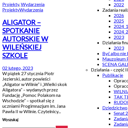
Projekty
,
Wydarzenia
2022
Projekty
Wydarzenia
Zadania real
2026
ALIGATOR –
2025
2024_
SPOTKANIE
2024_
2023
AUTORSKIE W
Działania fi
WILEŃSKIEJ
2023
Być albo nie
SZKOLE
Mauzoleum P
SCENA GAL
02 lutego, 2023
Działania – część II
W piątek 27 stycznia Piotr
Publikacje
Jezierski, autor powieści
Opraco
„Aligator w Wilnie” i „Wielki skok
Opraco
Aligatora” – wydanych przez
WILNI
Fundację „Pomoc Polakom na
TAK T
Wschodzie” – spotkał się z
RUDO
uczniami Progimnazjum im. Jana
Dziedzictwo
Pawła II w Wilnie. Czytelnicy...
Senat 
Zadani
Wyszukaj
Zadani