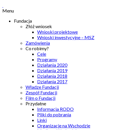
Menu
Fundacja
Złóż wniosek
Wnioski projektowe
Wnioski inwestycyjne – MSZ
Zamówienia
Co robimy?
Cele
Programy
Działania 2020
Działania 2019
Działania 2018
Działania 2017
Władze Fundacji
Zespół Fundacji
Film o Fundacji
Przydatne
Informacja RODO
Pliki do pobrania
Linki
Organizacje na Wschodzie