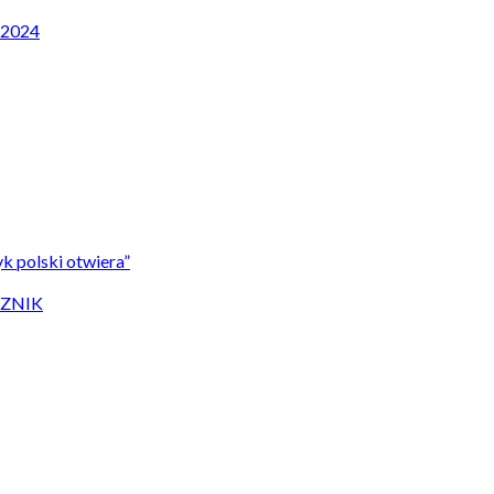
P 2024
k polski otwiera”
CZNIK