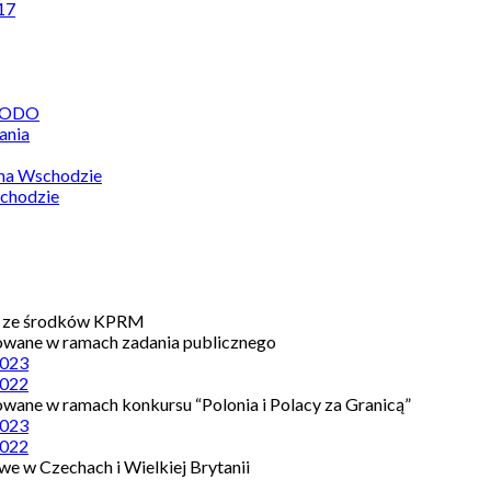
17
 RODO
ania
 na Wschodzie
chodzie
e ze środków KPRM
owane w ramach zadania publicznego
023
022
owane w ramach konkursu “Polonia i Polacy za Granicą”
023
022
e w Czechach i Wielkiej Brytanii