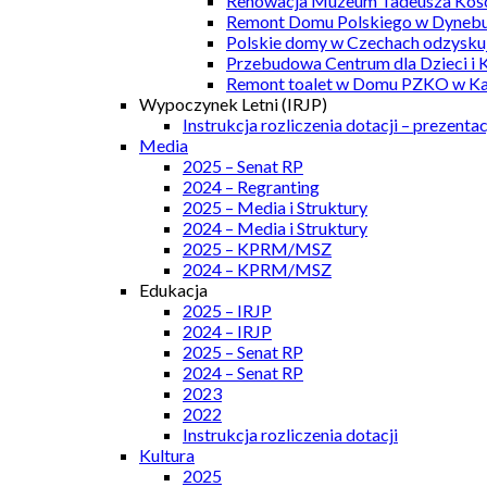
Renowacja Muzeum Tadeusza Kości
Remont Domu Polskiego w Dynebu
Polskie domy w Czechach odzyskuj
Przebudowa Centrum dla Dzieci i 
Remont toalet w Domu PZKO w Kar
Wypoczynek Letni (IRJP)
Instrukcja rozliczenia dotacji – prezentac
Media
2025 – Senat RP
2024 – Regranting
2025 – Media i Struktury
2024 – Media i Struktury
2025 – KPRM/MSZ
2024 – KPRM/MSZ
Edukacja
2025 – IRJP
2024 – IRJP
2025 – Senat RP
2024 – Senat RP
2023
2022
Instrukcja rozliczenia dotacji
Kultura
2025