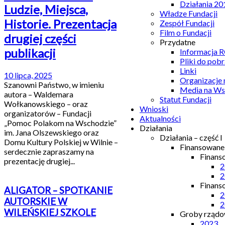
Działania 20
Ludzie, Miejsca,
Władze Fundacji
Historie. Prezentacja
Zespół Fundacji
Film o Fundacji
drugiej części
Przydatne
publikacji
Informacja
Pliki do pobr
Linki
10 lipca, 2025
Organizacje
Szanowni Państwo, w imieniu
Media na Ws
autora – Waldemara
Statut Fundacji
Wołkanowskiego – oraz
Wnioski
organizatorów – Fundacji
Aktualności
„Pomoc Polakom na Wschodzie”
Działania
im. Jana Olszewskiego oraz
Działania – część I
Domu Kultury Polskiej w Wilnie –
Finansowan
serdecznie zapraszamy na
Finans
prezentację drugiej...
2
2
Finans
ALIGATOR – SPOTKANIE
2
AUTORSKIE W
2
WILEŃSKIEJ SZKOLE
Groby rządow
2023