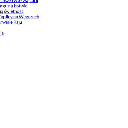
uszki w Szwajcarii
rgu na Łotwie
ą świetność
Kaplicy na Węgrzech
winie Raju
ja