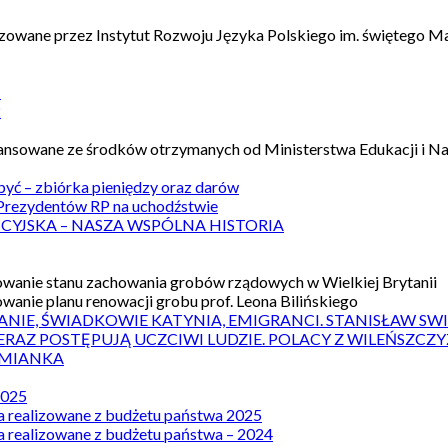
izowane przez Instytut Rozwoju Języka Polskiego im. świętego M
1
2
nansowane ze środków otrzymanych od Ministerstwa Edukacji i N
 być – zbiórka pieniędzy oraz darów
rezydentów RP na uchodźstwie
ICYJSKA – NASZA WSPÓLNA HISTORIA
wanie stanu zachowania grobów rządowych w Wielkiej Brytanii
wanie planu renowacji grobu prof. Leona Bilińskiego
ANIE, ŚWIADKOWIE KATYNIA, EMIGRANCI. STANISŁAW SW
ERAZ POSTĘPUJĄ UCZCIWI LUDZIE. POLACY Z WILEŃSZC
MIANKA
2025
a realizowane z budżetu państwa 2025
a realizowane z budżetu państwa – 2024