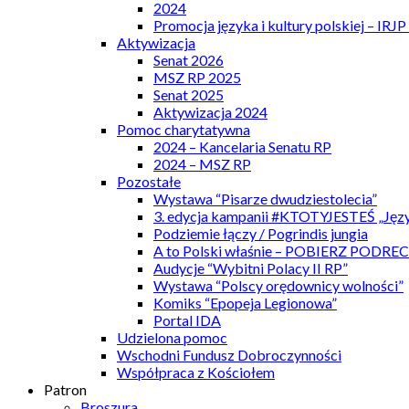
2024
Promocja języka i kultury polskiej – IRJ
Aktywizacja
Senat 2026
MSZ RP 2025
Senat 2025
Aktywizacja 2024
Pomoc charytatywna
2024 – Kancelaria Senatu RP
2024 – MSZ RP
Pozostałe
Wystawa “Pisarze dwudziestolecia”
3. edycja kampanii #KTOTYJESTEŚ „Języ
Podziemie łączy / Pogrindis jungia
A to Polski właśnie – POBIERZ PODRE
Audycje “Wybitni Polacy II RP”
Wystawa “Polscy orędownicy wolności”
Komiks “Epopeja Legionowa”
Portal IDA
Udzielona pomoc
Wschodni Fundusz Dobroczynności
Współpraca z Kościołem
Patron
Broszura