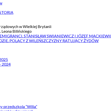
ów
STORIA
ządowych w Wielkiej Brytanii
 Leona Bilińskiego
 EMIGRANCI. STANISŁAW SWIANIEWICZ I JÓZEF MACKIEWI
DZIE. POLACY Z WILEŃSZCZYZNY RATUJĄCY ŻYDÓW
 2025
– 2024
y-przedszkola “Wilia”