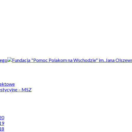
jektowe
estycyjne – MSZ
20
19
18