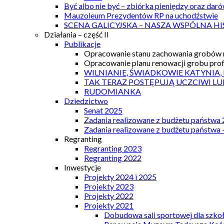
Być albo nie być – zbiórka pieniędzy oraz dar
Mauzoleum Prezydentów RP na uchodźstwie
SCENA GALICYJSKA – NASZA WSPÓLNA HI
Działania – część II
Publikacje
Opracowanie stanu zachowania grobów r
Opracowanie planu renowacji grobu prof.
WILNIANIE, ŚWIADKOWIE KATYNIA,
TAK TERAZ POSTĘPUJĄ UCZCIWI LU
RUDOMIANKA
Dziedzictwo
Senat 2025
Zadania realizowane z budżetu państwa
Zadania realizowane z budżetu państwa 
Regranting
Regranting 2023
Regranting 2022
Inwestycje
Projekty 2024 i 2025
Projekty 2023
Projekty 2022
Projekty 2021
Dobudowa sali sportowej dla szkoł