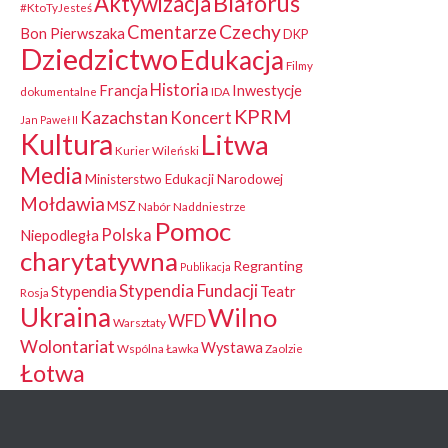
Białoruś
Aktywizacja
#KtoTyJesteś
Czechy
Cmentarze
Bon Pierwszaka
DKP
Dziedzictwo
Edukacja
Filmy
Historia
Francja
Inwestycje
dokumentalne
IDA
KPRM
Kazachstan
Koncert
Jan Paweł II
Kultura
Litwa
Kurier Wileński
Media
Ministerstwo Edukacji Narodowej
Mołdawia
MSZ
Nabór
Naddniestrze
Pomoc
Polska
Niepodległa
charytatywna
Regranting
Publikacja
Stypendia Fundacji
Stypendia
Teatr
Rosja
Ukraina
Wilno
WFD
Warsztaty
Wolontariat
Wystawa
Wspólna Ławka
Zaolzie
Łotwa