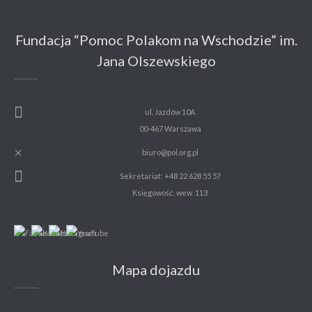
Fundacja “Pomoc Polakom na Wschodzie” im.
Jana Olszewskiego
ul. Jazdów 10A
00-467 Warszawa
biuro@pol.org.pl
Sekretariat: +48 22 628 55 57
Księgowość: wew. 113
Mapa dojazdu