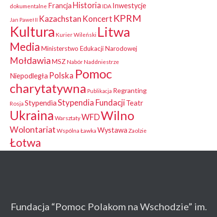
Historia
Francja
Inwestycje
dokumentalne
IDA
KPRM
Kazachstan
Koncert
Jan Paweł II
Kultura
Litwa
Kurier Wileński
Media
Ministerstwo Edukacji Narodowej
Mołdawia
MSZ
Nabór
Naddniestrze
Pomoc
Polska
Niepodległa
charytatywna
Regranting
Publikacja
Stypendia Fundacji
Stypendia
Teatr
Rosja
Ukraina
Wilno
WFD
Warsztaty
Wolontariat
Wystawa
Wspólna Ławka
Zaolzie
Łotwa
Fundacja “Pomoc Polakom na Wschodzie” im.