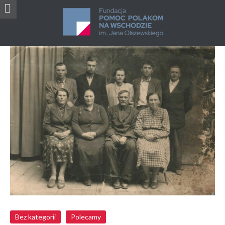
Świadectwo zanikającego dziedzictwa: Polacy w
Naddniestrzu
Bez kategorii
Polecamy
Bez kategorii
Polecamy