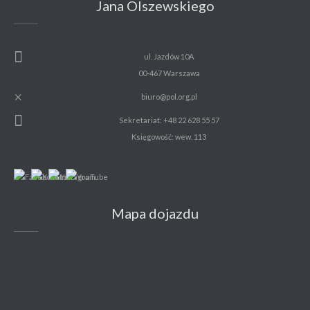
Jana Olszewskiego
ul. Jazdów 10A
00-467 Warszawa
biuro@pol.org.pl
Sekretariat: +48 22 628 55 57
Księgowość: wew. 113
Mapa dojazdu