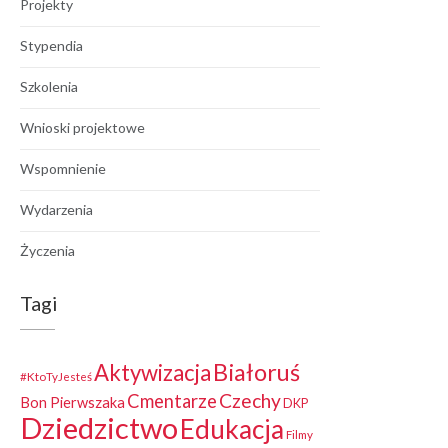
Projekty
Stypendia
Szkolenia
Wnioski projektowe
Wspomnienie
Wydarzenia
Życzenia
Tagi
Białoruś
Aktywizacja
#KtoTyJesteś
Czechy
Cmentarze
Bon Pierwszaka
DKP
Dziedzictwo
Edukacja
Filmy